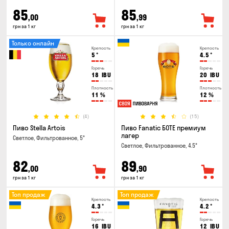
85
85
,00
,99
грн за 1 кг
грн за 1 кг
Только онлайн
Крепость
Крепость
5
°
4.5
°
Горечь
Горечь
18
IBU
20
IBU
Плотность
Плотность
11
%
12
%
(4)
(15)
Пиво Stella Artois
Пиво Fanatic БОТЕ премиум
лагер
Светлое, Фильтрованное, 5°
Светлое, Фильтрованное, 4.5°
82
89
,00
,90
грн за 1 кг
грн за 1 кг
Топ продаж
Топ продаж
Крепость
Крепость
4.3
°
4.2
°
Горечь
Горечь
16
IBU
12
IBU