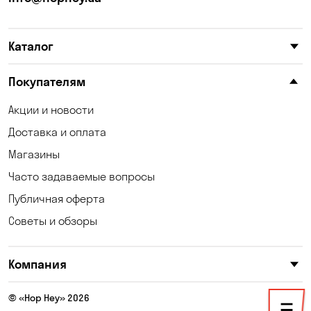
Карнауховка
Катериновка
Каталог
Келеберда
Киев
Клинцы
Княжичи
Покупателям
Корсунцы
Котовка
Акции и новости
Доставка и оплата
Коцюбинское
Кошары
Магазины
Красноселка
Кременчуг
Часто задаваемые вопросы
Кривой Рог
Кривуши
Публичная оферта
Советы и обзоры
Кропивницкий
Крюковщина
Кулеши
Кушугум
Компания
Лески
Лесники
© «Hop Hey» 2026
Лозоватка
Маламовка