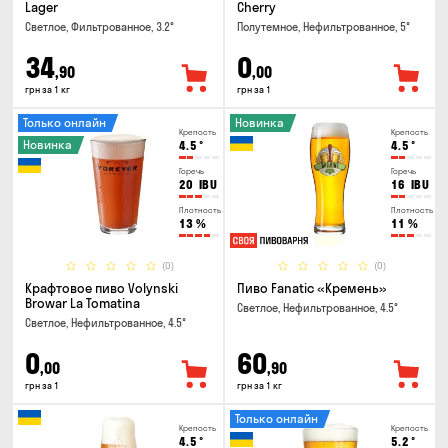
Lager
Cherry
Светлое, Фильтрованное, 3.2°
Полутемное, Нефильтрованное, 5°
34
0
,90
,00
грн за 1 кг
грн за 1
Только онлайн
Новинка
Крепость
Крепость
Новинка
4.5
°
4.5
°
Горечь
Горечь
20
IBU
16
IBU
Плотность
Плотность
13
%
11
%
(0)
(0)
Крафтовое пиво Volynski
Пиво Fanatic «Кремень»
Browar La Tomatina
Светлое, Нефильтрованное, 4.5°
Светлое, Нефильтрованное, 4.5°
0
60
,00
,90
грн за 1
грн за 1 кг
Только онлайн
Крепость
Крепость
4.5
°
5.2
°