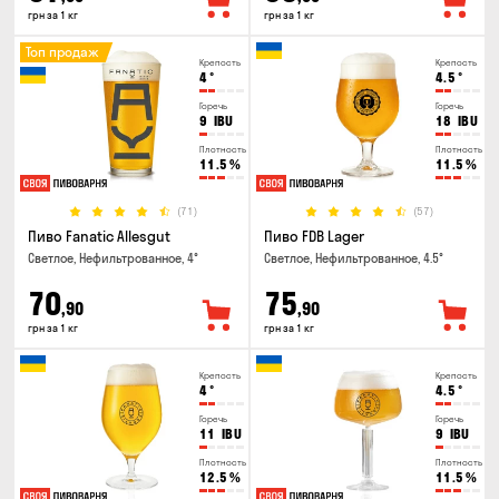
грн за 1 кг
грн за 1 кг
Топ продаж
Крепость
Крепость
4
°
4.5
°
Горечь
Горечь
9
IBU
18
IBU
Плотность
Плотность
11.5
%
11.5
%
(71)
(57)
Пиво Fanatic Allesgut
Пиво FDB Lager
Светлое, Нефильтрованное, 4°
Светлое, Нефильтрованное, 4.5°
70
75
,90
,90
грн за 1 кг
грн за 1 кг
Крепость
Крепость
4
°
4.5
°
Горечь
Горечь
11
IBU
9
IBU
Плотность
Плотность
12.5
%
11.5
%