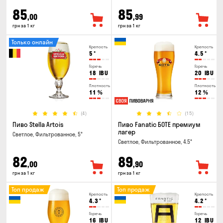
85
85
,00
,99
грн за 1 кг
грн за 1 кг
Только онлайн
Крепость
Крепость
5
°
4.5
°
Горечь
Горечь
18
IBU
20
IBU
Плотность
Плотность
11
%
12
%
(4)
(15)
Пиво Stella Artois
Пиво Fanatic БОТЕ премиум
лагер
Светлое, Фильтрованное, 5°
Светлое, Фильтрованное, 4.5°
82
89
,00
,90
грн за 1 кг
грн за 1 кг
Топ продаж
Топ продаж
Крепость
Крепость
4.3
°
4.2
°
Горечь
Горечь
16
IBU
12
IBU