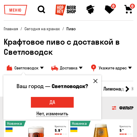
0
0
МЕНЮ
Главная
Сегодня на кранах
Пиво
Крафтовое пиво с доставкой в
Светловодск
Светловодск
Доставка
Укажите адрес
Ваш город —
Светловодск?
Все товары
Пиво
Сидр
Вино
Лимонад
Кв
ДА
ПИВО
ФИЛЬТР
Нет, изменить
Новинка
Новинка
Крепость
Крепость
5.9
°
5
°