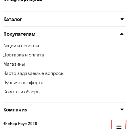
Карнауховка
Катериновка
Каталог
Келеберда
Киев
Клинцы
Княжичи
Покупателям
Корсунцы
Котовка
Акции и новости
Доставка и оплата
Коцюбинское
Кошары
Магазины
Красноселка
Кременчуг
Часто задаваемые вопросы
Кривой Рог
Кривуши
Публичная оферта
Советы и обзоры
Кропивницкий
Крюковщина
Кулеши
Кушугум
Компания
Лески
Лесники
© «Hop Hey» 2026
Лозоватка
Малая Кохновка