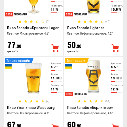
Плотность
Плотность
11
%
10.5
%
(6)
(45)
Пиво Fanatic «Кристал» Lager
Пиво Fanatic Lightner
Светлое, Фильтрованное, 4.3°
Светлое, Нефильтрованное, 4.2°
77
50
,90
,90
грн за 1 кг
грн за 1 кг
Только онлайн
Топ продаж
Крепость
Крепость
4.7
°
4.5
°
Горечь
Горечь
11
IBU
13
IBU
Плотность
Плотность
11
%
12
%
(7)
(51)
Пиво Уманьпиво Waissburg
Пиво Fanatic «Берлингер»
Светлое, Фильтрованное, 4.7°
Светлое, Нефильтрованное, 4.5°
67
60
,90
,90