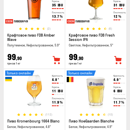
Горечь
Горечь
35
IBU
31
IBU
Плотность
Плотность
13.7
%
12
%
(2)
(6)
Крафтовое пиво FDB Amber
Крафтовое пиво FDB Fresh
Wave
Session IPA
Полутемное, Нефильтрованное, 5.9°
Светлое, Нефильтрованное, 5°
99
99
,90
,90
грн за 1 кг
грн за 1 кг
Только онлайн
Только онлайн
Крепость
Крепость
4.8
°
4.9
°
Горечь
Горечь
11
IBU
6
IBU
Плотность
Плотность
11.9
%
11.7
%
(112)
(10)
Пиво Kronenbourg 1664 Blanc
Пиво HoeGaarden Blanche
Белое, Нефильтрованное, 4.8°
Белое, Нефильтрованное, 4.9°