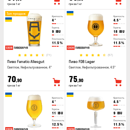
грн за 1 кг
грн за 1 кг
Топ продаж
Крепость
Крепость
4
°
4.5
°
Горечь
Горечь
9
IBU
18
IBU
Плотность
Плотность
11.5
%
11.5
%
(71)
(57)
Пиво Fanatic Allesgut
Пиво FDB Lager
Светлое, Нефильтрованное, 4°
Светлое, Нефильтрованное, 4.5°
70
75
,90
,90
грн за 1 кг
грн за 1 кг
Крепость
Крепость
4
°
4.5
°
Горечь
Горечь
11
IBU
9
IBU
Плотность
Плотность
12.5
%
11.5
%