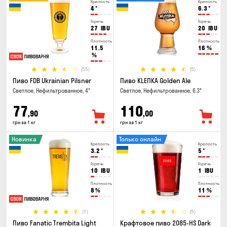
Крепость
Крепость
4
°
6.3
°
Горечь
Горечь
27
IBU
20
IBU
Плотность
Плотность
11.5
16
%
%
(55)
(5)
Пиво FDB Ukrainian Pilsner
Пиво KLEПКА Golden Ale
Светлое, Нефильтрованное, 4°
Светлое, Нефильтрованное, 6.3°
77
110
,90
,00
грн за 1 кг
грн за 1 кг
Новинка
Только онлайн
Крепость
Крепость
3.2
°
5
°
Горечь
Горечь
10
IBU
1
IBU
Плотность
Плотность
8
%
11
%
(1)
(5)
Пиво Fanatic Trembita Light
Крафтовое пиво 2085-HS Dark