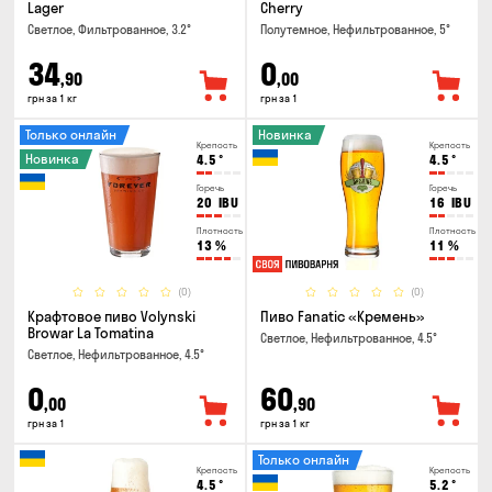
Lager
Cherry
Светлое, Фильтрованное, 3.2°
Полутемное, Нефильтрованное, 5°
34
0
,90
,00
грн за 1 кг
грн за 1
Только онлайн
Новинка
Крепость
Крепость
Новинка
4.5
°
4.5
°
Горечь
Горечь
20
IBU
16
IBU
Плотность
Плотность
13
%
11
%
(0)
(0)
Крафтовое пиво Volynski
Пиво Fanatic «Кремень»
Browar La Tomatina
Светлое, Нефильтрованное, 4.5°
Светлое, Нефильтрованное, 4.5°
0
60
,00
,90
грн за 1
грн за 1 кг
Только онлайн
Крепость
Крепость
4.5
°
5.2
°