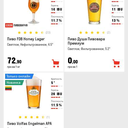
Горечь
Горечь
14
IBU
11
IBU
Плотность
Плотность
11.7
%
13
%
(23)
(2)
Пиво FDB Honey Lager
Пиво Душа Пивовара
Премиум
Светлое, Нефильтрованное, 4.5°
Светлое, Фильтрованное, 5.2°
72
0
,90
,00
грн за 1 кг
грн за 1
Только онлайн
Крепость
Новинка
5
°
Горечь
26
IBU
Плотность
11.5
%
(1)
Пиво Volfas Engelman APA