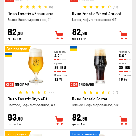
(8)
(21)
Пиво Fanatic «Бланшер»
Пиво Fanatic Wheat Apricot
Белое, Нефильтрованное, 4°
Белое, Нефильтрованное, 4.5°
82
82
,90
,90
грн за 1 кг
грн за 1 кг
Топ продаж
Крепость
Крепость
4.7
°
5.6
°
Горечь
Горечь
35
IBU
30
IBU
Плотность
Плотность
12
%
16
%
(44)
(57)
Пиво Fanatic Cryo APA
Пиво Fanatic Porter
Светлое, Нефильтрованное, 4.7°
Темное, Нефильтрованное, 5.6°
93
82
,90
,90
грн за 1 кг
грн за 1 кг
Топ продаж
Только онлайн