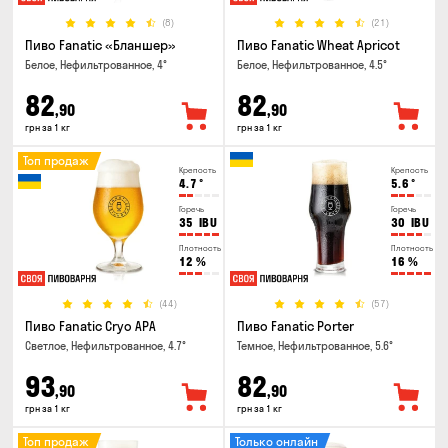
(8)
(21)
Пиво Fanatic «Бланшер»
Пиво Fanatic Wheat Apricot
Белое, Нефильтрованное, 4°
Белое, Нефильтрованное, 4.5°
82
82
,90
,90
грн за 1 кг
грн за 1 кг
Топ продаж
Крепость
Крепость
4.7
°
5.6
°
Горечь
Горечь
35
IBU
30
IBU
Плотность
Плотность
12
%
16
%
(44)
(57)
Пиво Fanatic Cryo APA
Пиво Fanatic Porter
Светлое, Нефильтрованное, 4.7°
Темное, Нефильтрованное, 5.6°
93
82
,90
,90
грн за 1 кг
грн за 1 кг
Топ продаж
Только онлайн