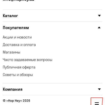
Катериновка
Келеберда
Каталог
Киев
Клинцы
Княжичи
Корсунцы
Покупателям
Котовка
Коцюбинское
Акции и новости
Доставка и оплата
Кошары
Красноселка
Магазины
Кременчуг
Кривой Рог
Часто задаваемые вопросы
Кривуши
Кропивницкий
Публичная оферта
Советы и обзоры
Крюковщина
Кулеши
Кушугум
Лески
Компания
Лесники
Лозоватка
© «Hop Hey» 2026
Малая Кохновка
Марьяновка