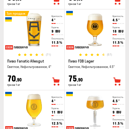
грн за 1 кг
грн за 1 кг
Топ продаж
Крепость
Крепость
4
°
4.5
°
Горечь
Горечь
9
IBU
18
IBU
Плотность
Плотность
11.5
%
11.5
%
(71)
(57)
Пиво Fanatic Allesgut
Пиво FDB Lager
Светлое, Нефильтрованное, 4°
Светлое, Нефильтрованное, 4.5°
70
75
,90
,90
грн за 1 кг
грн за 1 кг
Крепость
Крепость
4
°
4.5
°
Горечь
Горечь
11
IBU
9
IBU
Плотность
Плотность
12.5
%
11.5
%