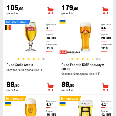
105
179
,00
,00
грн за 1 кг
грн за 1 кг
Только онлайн
Крепость
Крепость
5
°
4.5
°
Горечь
Горечь
18
IBU
20
IBU
Плотность
Плотность
11
%
12
%
(4)
(15)
Пиво Stella Artois
Пиво Fanatic БОТЕ премиум
лагер
Светлое, Фильтрованное, 5°
Светлое, Фильтрованное, 4.5°
99
89
,90
,90
грн за 1 кг
грн за 1 кг
Топ продаж
Топ продаж
Крепость
Крепость
4.3
°
4.2
°
Горечь
Горечь
16
IBU
12
IBU