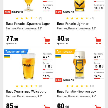
Плотность
Плотность
11
%
10.5
%
(6)
(45)
Пиво Fanatic «Кристал» Lager
Пиво Fanatic Lightner
Светлое, Фильтрованное, 4.3°
Светлое, Нефильтрованное, 4.2°
77
50
,90
,90
грн за 1 кг
грн за 1 кг
Только онлайн
Топ продаж
Крепость
Крепость
4.7
°
4.5
°
Горечь
Горечь
11
IBU
13
IBU
Плотность
Плотность
11
%
12
%
(7)
(51)
Пиво Уманьпиво Waissburg
Пиво Fanatic «Берлингер»
Светлое, Фильтрованное, 4.7°
Светлое, Нефильтрованное, 4.5°
85
60
,90
,90