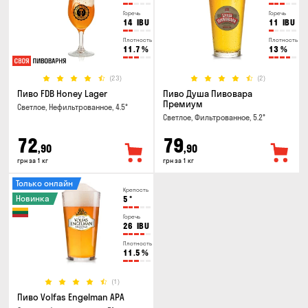
Горечь
Горечь
14
IBU
11
IBU
Плотность
Плотность
11.7
%
13
%
(23)
(2)
Пиво FDB Honey Lager
Пиво Душа Пивовара
Премиум
Светлое, Нефильтрованное, 4.5°
Светлое, Фильтрованное, 5.2°
72
79
,90
,90
грн за 1 кг
грн за 1 кг
Только онлайн
Крепость
Новинка
5
°
Горечь
26
IBU
Плотность
11.5
%
(1)
Пиво Volfas Engelman APA