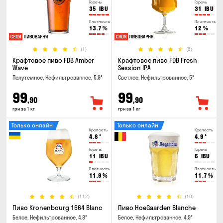
Горечь
Горечь
35
IBU
31
IBU
Плотность
Плотность
13.7
%
12
%
(1)
(6)
Крафтовое пиво FDB Amber
Крафтовое пиво FDB Fresh
Wave
Session IPA
Полутемное, Нефильтрованное, 5.9°
Светлое, Нефильтрованное, 5°
99
99
,90
,90
грн за 1 кг
грн за 1 кг
Только онлайн
Только онлайн
Крепость
Крепость
4.8
°
4.9
°
Горечь
Горечь
11
IBU
6
IBU
Плотность
Плотность
11.9
%
11.7
%
(112)
(10)
Пиво Kronenbourg 1664 Blanc
Пиво HoeGaarden Blanche
Белое, Нефильтрованное, 4.8°
Белое, Нефильтрованное, 4.9°