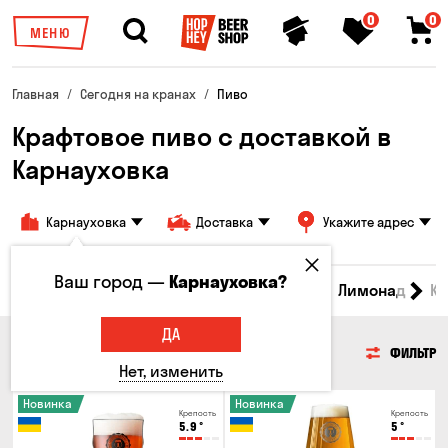
0
0
МЕНЮ
Главная
Сегодня на кранах
Пиво
Крафтовое пиво с доставкой в
Карнауховка
Карнауховка
Доставка
Укажите адрес
Ваш город —
Карнауховка?
Все товары
Пиво
Сидр
Вино
Лимонад
Кв
ДА
ПИВО
ФИЛЬТР
Нет, изменить
Новинка
Новинка
Крепость
Крепость
5.9
°
5
°