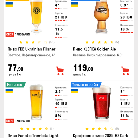
Крепость
Крепость
4
°
6.3
°
Горечь
Горечь
27
IBU
20
IBU
Плотность
Плотность
11.5
16
%
%
(55)
(5)
Пиво FDB Ukrainian Pilsner
Пиво KLEПКА Golden Ale
Светлое, Нефильтрованное, 4°
Светлое, Нефильтрованное, 6.3°
77
119
,90
,00
грн за 1 кг
грн за 1 кг
Новинка
Только онлайн
Крепость
Крепость
3.2
°
5
°
Горечь
Горечь
10
IBU
1
IBU
Плотность
Плотность
8
%
11
%
(1)
(5)
Пиво Fanatic Trembita Light
Крафтовое пиво 2085-HS Dark