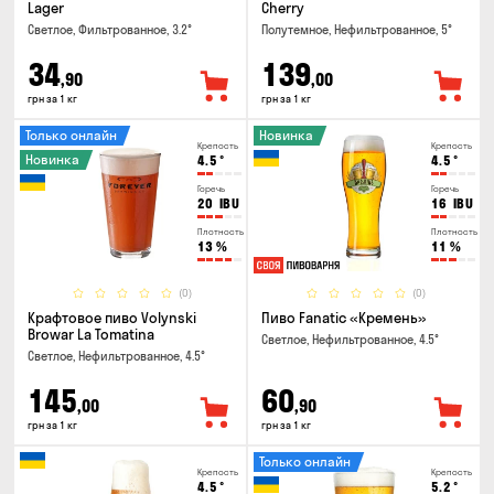
Lager
Cherry
Светлое, Фильтрованное, 3.2°
Полутемное, Нефильтрованное, 5°
34
139
,90
,00
грн за 1 кг
грн за 1 кг
Только онлайн
Новинка
Крепость
Крепость
Новинка
4.5
°
4.5
°
Горечь
Горечь
20
IBU
16
IBU
Плотность
Плотность
13
%
11
%
(0)
(0)
Крафтовое пиво Volynski
Пиво Fanatic «Кремень»
Browar La Tomatina
Светлое, Нефильтрованное, 4.5°
Светлое, Нефильтрованное, 4.5°
145
60
,00
,90
грн за 1 кг
грн за 1 кг
Только онлайн
Крепость
Крепость
4.5
°
5.2
°