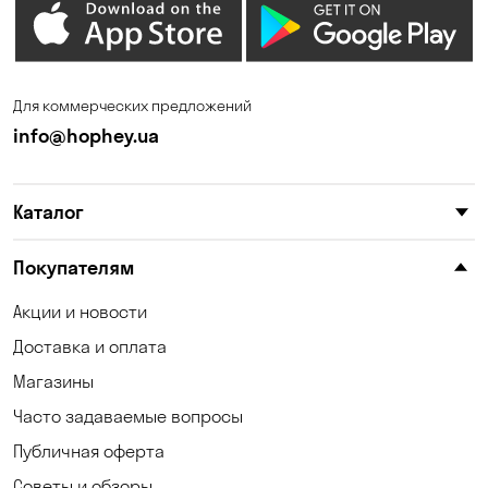
Елизаветовка
Зазимье
Запорожье
Ирпень
Для коммерческих предложений
Калиновка
Каменные Потоки
info@hophey.ua
Каменское
Карнауховка
Каталог
Катериновка
Келеберда
Киев
Клинцы
Покупателям
Княжичи
Корсунцы
Акции и новости
Доставка и оплата
Котовка
Коцюбинское
Магазины
Кошары
Красноселка
Часто задаваемые вопросы
Кременчуг
Кривой Рог
Публичная оферта
Советы и обзоры