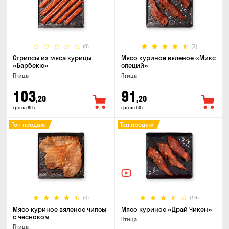
(0)
(3)
Стрипсы из мяса курицы
Мясо куриное вяленое «Микс
«Барбекю»
специй»
Птица
Птица
103
91
,20
,20
грн за 80 г
грн за 60 г
Топ продаж
Топ продаж
(3)
(19)
Мясо куриное вяленое чипсы
Мясо куриное «Драй Чикен»
с чесноком
Птица
Птица