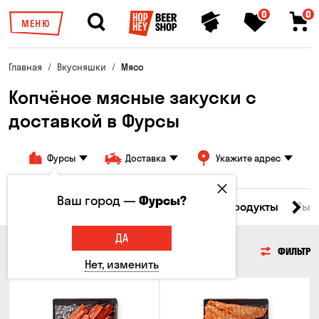
0
0
МЕНЮ
Главная
Вкусняшки
Мясо
Копчёное мясные закуски с
доставкой в ​​Фурсы
Фурсы
Доставка
Укажите адрес
Ваш город —
Фурсы?
Все товары
Мясо
Рыба
Морепродукты
Сыр
ДА
МЯСО
ФИЛЬТР
Нет, изменить