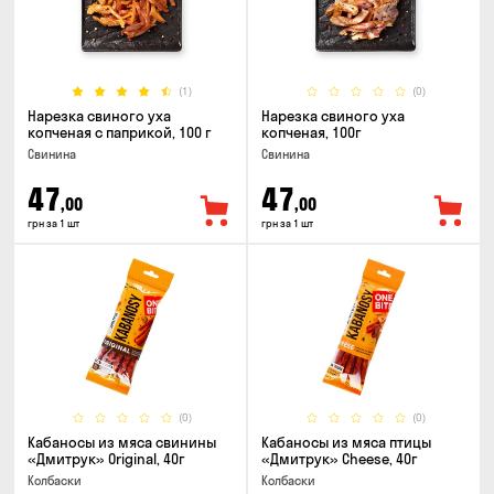
(1)
(0)
Нарезка свиного уха
Нарезка свиного уха
копченая с паприкой, 100 г
копченая, 100г
Свинина
Свинина
47
47
,00
,00
грн за 1 шт
грн за 1 шт
(0)
(0)
Кабаносы из мяса свинины
Кабаносы из мяса птицы
«Дмитрук» Original, 40г
«Дмитрук» Cheese, 40г
Колбаски
Колбаски