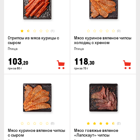
(1)
(0)
Стрипсы из мяса курицы с
Мясо куриное вяленое чипсы
сыром
холодец с хреном
Птица
Птица
103
118
,20
,30
грн за 80 г
грн за 70 г
(0)
(2)
Мясо куриное вяленое чипсы
Мясо говяжье вяленое
с сыром
«Лапскаут» чипсы