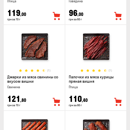
Птица
Говядина
119
96
,00
,00
грн за 70 г
грн за 60 г
(1)
(1)
Джерки из мяса свинины со
Палочки из мяса курицы
вкусом вишни
пряная вишня
Свинина
Птица
121
110
,80
,40
грн за 70 г
грн за 80 г