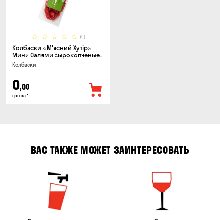
(0)
Колбаски «М'ясний Хутір»
Мини Салями сырокопченые,
150г
Колбаски
0
,00
грн за 1
ВАС ТАКЖЕ МОЖЕТ ЗАИНТЕРЕСОВАТЬ