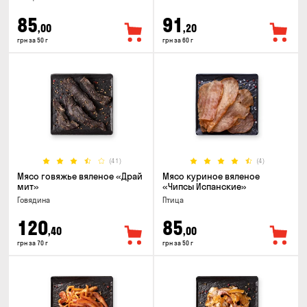
85
91
,00
,20
грн за 50 г
грн за 60 г
(41)
(4)
Мясо говяжье вяленое «Драй
Мясо куриное вяленое
мит»
«Чипсы Испанские»
Говядина
Птица
120
85
,40
,00
грн за 70 г
грн за 50 г