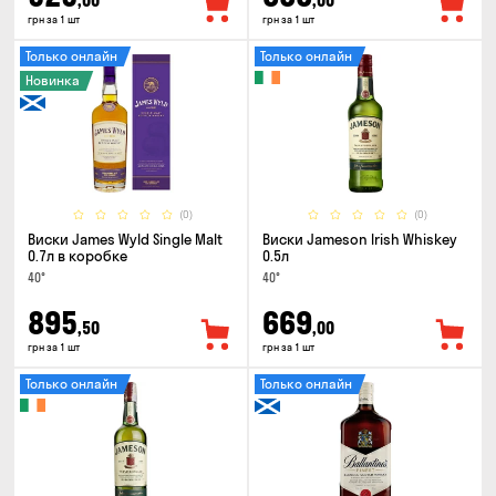
,00
,00
грн за 1 шт
грн за 1 шт
Только онлайн
Только онлайн
Новинка
(0)
(0)
Виски James Wyld Single Malt
Виски Jameson Irish Whiskey
0.7л в коробке
0.5л
40°
40°
895
669
,50
,00
грн за 1 шт
грн за 1 шт
Только онлайн
Только онлайн