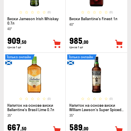
(0)
(0)
Виски Jameson Irish Whiskey
Виски Ballantine's Finest 1л
0.7л
40°
40°
909
985
,50
,00
грн за 1 шт
грн за 1 шт
Только онлайн
Только онлайн
(0)
(0)
Напиток на основе виски
Напиток на основе виски
Ballantine's Brasil Lime 0.7л
WIlliam Lawson's Super Spiced
3 года 0.7л
35°
35°
667
589
,50
,00