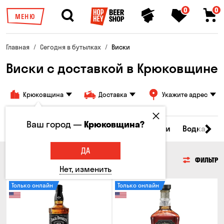
0
0
МЕНЮ
Главная
Сегодня в бутылках
Виски
Виски с доставкой в Крюковщине
Крюковщина
Доставка
Укажите адрес
Ваш город —
Крюковщина?
Пиво
Сидр
Вино
Виски
Коктейли
Водка
С
ДА
ВИСКИ
ФИЛЬТР
Нет, изменить
Только онлайн
Только онлайн