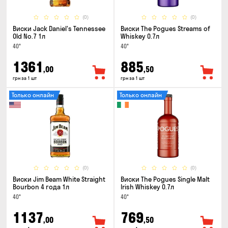
(0)
(0)
Виски Jack Daniel's Tennessee
Виски The Pogues Streams of
Old No.7 1л
Whiskey 0.7л
40°
40°
1361
885
,00
,50
грн за 1 шт
грн за 1 шт
Только онлайн
Только онлайн
(0)
(0)
Виски Jim Beam White Straight
Виски The Pogues Single Malt
Bourbon 4 года 1л
Irish Whiskey 0.7л
40°
40°
1137
769
,00
,50