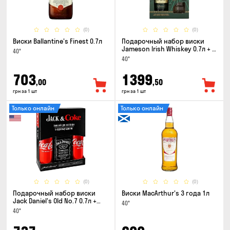
(0)
(0)
Виски Ballantine's Finest 0.7л
Подарочный набор виски
Jameson Irish Whiskey 0.7л + 2
40°
стакана
40°
703
1399
,00
,50
грн за 1 шт
грн за 1 шт
Только онлайн
Только онлайн
(0)
(0)
Подарочный набор виски
Виски MacArthur's 3 года 1л
Jack Daniel's Old No.7 0.7л +
40°
Coca-Cola 0.33л x 2шт
40°