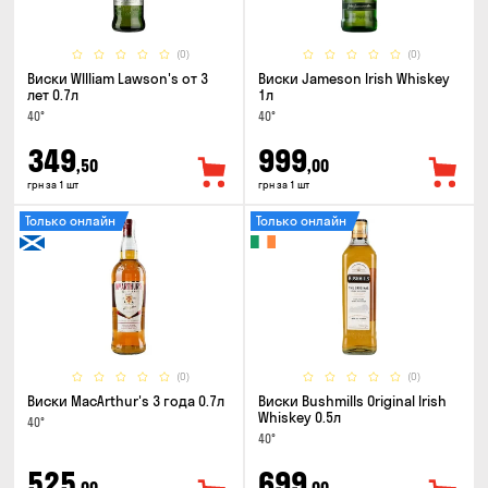
(0)
(0)
Виски WIlliam Lawson's от 3
Виски Jameson Irish Whiskey
лет 0.7л
1л
40°
40°
349
999
,50
,00
грн за 1 шт
грн за 1 шт
Только онлайн
Только онлайн
(0)
(0)
Виски MacArthur's 3 года 0.7л
Виски Bushmills Original Irish
Whiskey 0.5л
40°
40°
525
699