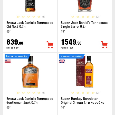
(0)
(0)
Виски Jack Daniel's Tennessee
Виски Jack Daniel's Tennessee
Old No.7 0.7л
Single Barrel 0.7л
40°
45°
839
1549
,00
,50
грн за 1 шт
грн за 1 шт
Только онлайн
Только онлайн
(0)
(0)
Виски Jack Daniel's Tennessee
Виски Hankey Bannister
Gentleman Jack 0.7л
Original 3 года 1л в коробке
40°
40°