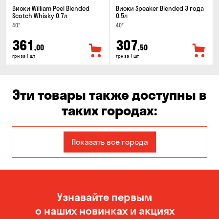
Виски William Peel Blended
Виски Speaker Blended 3 года
Scotch Whisky 0.7л
0.5л
40°
40°
361
307
,00
,50
грн за 1 шт
грн за 1 шт
Эти товары также доступны в
таких городах:
Александровка
Днепр
Показать все города
Запорожье
Каменское
Киев
Кропивницкий
Узнавайте первым
Николаев
Новоселовка
о наших новинках и акциях
Одесса
Орловщина