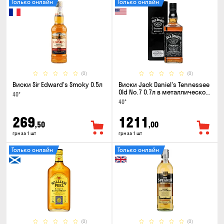
Только онлайн
Только онлайн
(0)
(0)
Виски Sir Edward's Smoky 0.5л
Виски Jack Daniel's Tennessee
Old No.7 0.7л в металлической
40°
коробке
40°
269
1211
,50
,00
грн за 1 шт
грн за 1 шт
Только онлайн
Только онлайн
(0)
(0)