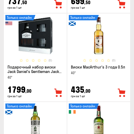
737
699
,50
,50
грн за 1 шт
грн за 1 шт
Только онлайн
Только онлайн
(0)
(0)
Подарочный набор виски
Виски MacArthur's 3 года 0.5л
Jack Daniel's Gentleman Jack
40°
0.7л + 2 стакана
40°
1799
435
,00
,00
грн за 1 шт
грн за 1 шт
Только онлайн
Только онлайн