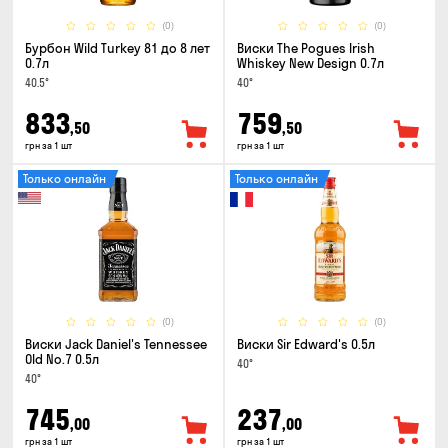
(0)
(0)
Бурбон Wild Turkey 81 до 8 лет
Виски The Pogues Irish
0.7л
Whiskey New Design 0.7л
40.5°
40°
833
759
,50
,50
грн за 1 шт
грн за 1 шт
Только онлайн
Только онлайн
(0)
(0)
Виски Jack Daniel's Tennessee
Виски Sir Edward's 0.5л
Old No.7 0.5л
40°
40°
745
237
,00
,00
грн за 1 шт
грн за 1 шт