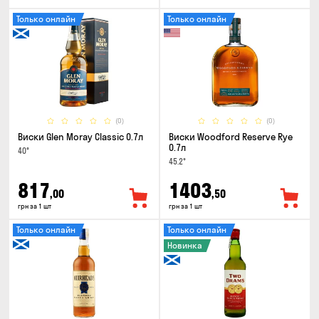
Только онлайн
Только онлайн
(0)
(0)
Виски Glen Moray Classic 0.7л
Виски Woodford Reserve Rye
0.7л
40°
45.2°
817
1403
,00
,50
грн за 1 шт
грн за 1 шт
Только онлайн
Только онлайн
Новинка