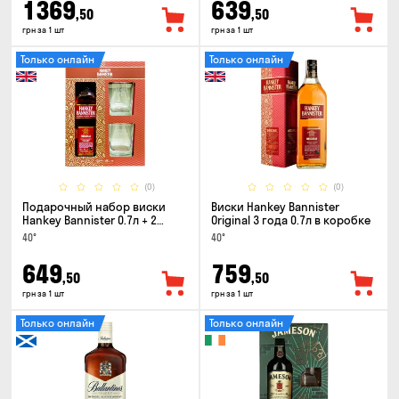
1369
639
,50
,50
грн за 1 шт
грн за 1 шт
Только онлайн
Только онлайн
(0)
(0)
Подарочный набор виски
Виски Hankey Bannister
Hankey Bannister 0.7л + 2
Original 3 года 0.7л в коробке
стакана
40°
40°
649
759
,50
,50
грн за 1 шт
грн за 1 шт
Только онлайн
Только онлайн