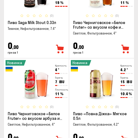
19
%
11
%
(0)
(0)
Пиво Saga Milk Stout 0.33л
Пиво Черниговское «Белое
Fruter» со вкусом кофе и
Темное, Нефильтрованное, 7.4°
апельсина 0.5 л
Светлое, Фильтрованное, 4°
0
0
,00
,00
грн за 1
грн за 1
Новинка
Новинка
Крепость
Крепость
4
°
4.2
°
Горечь
Горечь
7
IBU
15
IBU
Плотность
Плотность
11
%
10.4
%
(0)
(0)
Пиво Черниговское «Белое
Пиво «Повна Діжка» Мягкое
Fruter» со вкусом арбуза и
0.5л
мяты 0.5л
Светлое, Нефильтрованное, 4°
Светлое, Фильтрованное, 4.2°
0
0