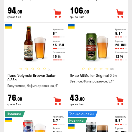
94
106
,00
,00
грн за 1 шт
грн за 1 шт
Крепость
Крепость
6
°
5.1
°
Горечь
Горечь
15
IBU
26
IBU
Плотность
Плотность
15
%
12
%
(0)
(0)
Пиво Volynski Browar Sailor
Пиво AltMuller Original 0.5л
0.35л
Светлое, Фильтрованное, 5.1°
Полутемное, Нефильтрованное, 6°
76
43
,00
,00
грн за 1 шт
грн за 1 шт
Новинка
Только онлайн
Крепость
Крепость
Новинка
4.7
°
5.5
°
Горечь
Горечь