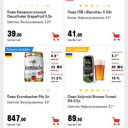
(0)
(2)
Пиво безалкогольное
Пиво FDB «Blanche» 0.33л
Clausthaler Grapefruit 0.5л
Белое, Нефильтрованное, 4.5°
Светлое, Фильтрованное, 0.25°
39
41
,00
,00
грн за 1 шт
грн за 1 шт
Только онлайн
Топ продаж
Крепость
Крепость
4.8
°
5.7
°
Горечь
Горечь
23
IBU
45
IBU
Плотность
Плотность
11.2
%
15
%
(0)
(1)
Пиво Krombacher Pils 5л
Пиво Volynski Browar Forest
IPA 0.5л
Светлое, Фильтрованное, 4.8°
Светлое, Нефильтрованное, 5.7°
847
89
,00
,50
грн за 1 шт
грн за 1 шт