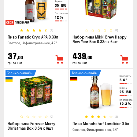
Горечь
35
IBU
Плотность
12
%
(1)
(0)
Пиво Fanatic Cryo APA 0.33л
Набор пива Mikki Brew Happy
New Year Box 0.33л x 6шт
Светлое, Нефильтрованное, 4.7°
37
439
,00
,00
грн за 1 шт
грн за 1 шт
Только онлайн
Только онлайн
Крепость
5.4
°
Горечь
25
IBU
Плотность
12.3
%
(0)
(2)
Набор пива Forever Merry
Пиво Monchshof Landbier 0.5л
Christmas Box 0.5л x 6шт
Светлое, Фильтрованное, 5.4°