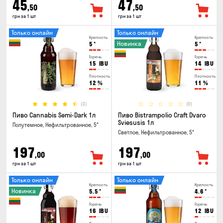
45
47
,50
,50
грн за 1 шт
грн за 1 шт
Только онлайн
Только онлайн
Крепость
Крепость
Новинка
5
°
5
°
Горечь
Горечь
15
IBU
14
IBU
Плотность
Плотность
12
%
11
%
(3)
(0)
Пиво Cannabis Semi-Dark 1л
Пиво Bistrampolio Craft Dvaro
Sviesusis 1л
Полутемное, Нефильтрованное, 5°
Светлое, Нефильтрованное, 5°
197
197
,00
,00
грн за 1 шт
грн за 1 шт
Только онлайн
Только онлайн
Крепость
Крепость
Новинка
5.5
°
4.6
°
Горечь
Горечь
16
IBU
12
IBU