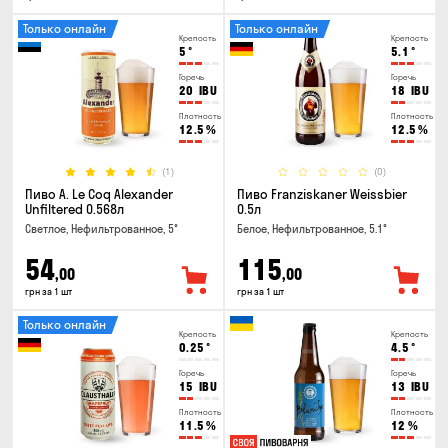
Только онлайн
Только онлайн
Крепость
Крепость
5
°
5.1
°
Горечь
Горечь
20
IBU
18
IBU
Плотность
Плотность
12.5
%
12.5
%
(1)
(0)
Пиво A. Le Coq Alexander
Пиво Franziskaner Weissbier
Unfiltered 0.568л
0.5л
Светлое, Нефильтрованное, 5°
Белое, Нефильтрованное, 5.1°
54
115
,00
,00
грн за 1 шт
грн за 1 шт
Только онлайн
Крепость
Крепость
0.25
°
4.5
°
Горечь
Горечь
15
IBU
13
IBU
Плотность
Плотность
11.5
%
12
%