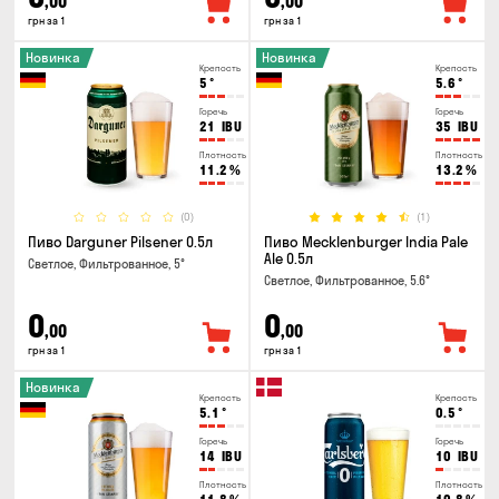
,00
,00
грн за 1
грн за 1
Новинка
Новинка
Крепость
Крепость
5
°
5.6
°
Горечь
Горечь
21
IBU
35
IBU
Плотность
Плотность
11.2
%
13.2
%
(0)
(1)
Пиво Darguner Pilsener 0.5л
Пиво Mecklenburger India Pale
Ale 0.5л
Светлое, Фильтрованное, 5°
Светлое, Фильтрованное, 5.6°
0
0
,00
,00
грн за 1
грн за 1
Новинка
Крепость
Крепость
5.1
°
0.5
°
Горечь
Горечь
14
IBU
10
IBU
Плотность
Плотность