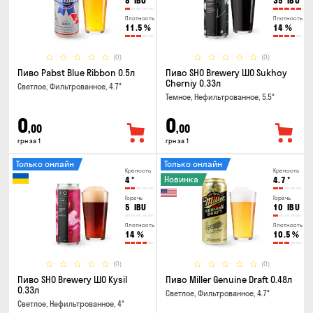
8
IBU
35
IBU
Плотность
Плотность
11.5
%
14
%
(0)
(0)
Пиво Pabst Blue Ribbon 0.5л
Пиво SHO Brewery ШО Sukhoy
Cherniy 0.33л
Светлое, Фильтрованное, 4.7°
Темное, Нефильтрованное, 5.5°
0
0
,00
,00
грн за 1
грн за 1
Только онлайн
Только онлайн
Крепость
Крепость
Новинка
4
°
4.7
°
Горечь
Горечь
5
IBU
10
IBU
Плотность
Плотность
14
%
10.5
%
(0)
(0)
Пиво SHO Brewery ШО Kysil
Пиво Miller Genuine Draft 0.48л
0.33л
Светлое, Фильтрованное, 4.7°
Светлое, Нефильтрованное, 4°