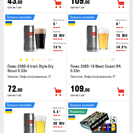
43
109
,00
,00
грн за 1 шт
грн за 1 шт
Только онлайн
Только онлайн
Крепость
Крепость
5
°
6
°
Горечь
Горечь
30
IBU
75
IBU
Плотность
Плотность
13
%
14.3
%
(1)
(0)
Пиво 2085-6 Irish Style Dry
Пиво 2085-19 West Coast IPA
Stout 0.33л
0.33л
Темное, Нефильтрованное, 5°
Светлое, Нефильтрованное, 6°
72
109
,00
,00
грн за 1 шт
грн за 1 шт
Только онлайн
Только онлайн
Крепость
Новинка
5.3
°
Горечь
30
IBU
Плотность