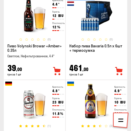
Крепость
4.4
°
Горечь
12
IBU
Плотность
12
%
(0)
(0)
Пиво Volynski Browar «Amber»
Набор пива Bavaria 0.5л х 6шт
0.35л
+ термосумка
Светлое, Нефильтрованное, 4.4°
39
461
,00
,00
грн за 1 шт
грн за 1 шт
Крепость
Крепость
4.8
°
4.9
°
Горечь
Горечь
23
IBU
10
IBU
Плотность
Плотность
11.8
%
11
%
(1)
(3)