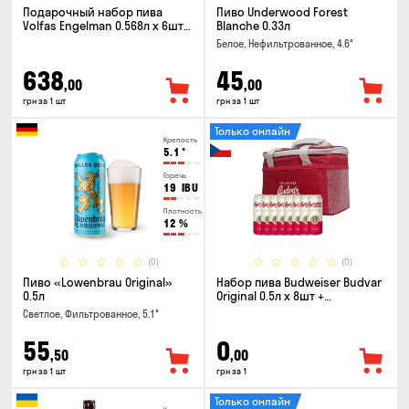
Подарочный набор пива
Пиво Underwood Forest
Volfas Engelman 0.568л x 6шт +
Blanche 0.33л
бокал 0.568л
Белое, Нефильтрованное, 4.6°
638
45
,00
,00
грн за 1 шт
грн за 1 шт
Только онлайн
Крепость
5.1
°
Горечь
19
IBU
Плотность
12
%
(0)
(0)
Пиво «Lowenbrau Original»
Набор пива Budweiser Budvar
0.5л
Original 0.5л x 8шт +
термосумка
Светлое, Фильтрованное, 5.1°
55
0
,50
,00
грн за 1 шт
грн за 1
Только онлайн