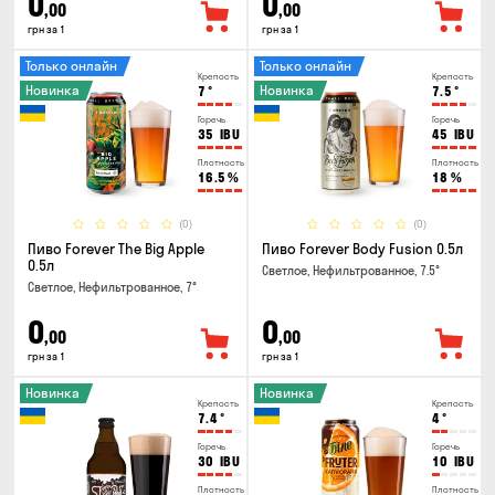
0
0
,00
,00
грн за 1
грн за 1
Только онлайн
Только онлайн
Крепость
Крепость
Новинка
Новинка
7
°
7.5
°
Горечь
Горечь
35
IBU
45
IBU
Плотность
Плотность
16.5
%
18
%
(0)
(0)
Пиво Forever The Big Apple
Пиво Forever Body Fusion 0.5л
0.5л
Светлое, Нефильтрованное, 7.5°
Светлое, Нефильтрованное, 7°
0
0
,00
,00
грн за 1
грн за 1
Новинка
Новинка
Крепость
Крепость
7.4
°
4
°
Горечь
Горечь
30
IBU
10
IBU
Плотность
Плотность