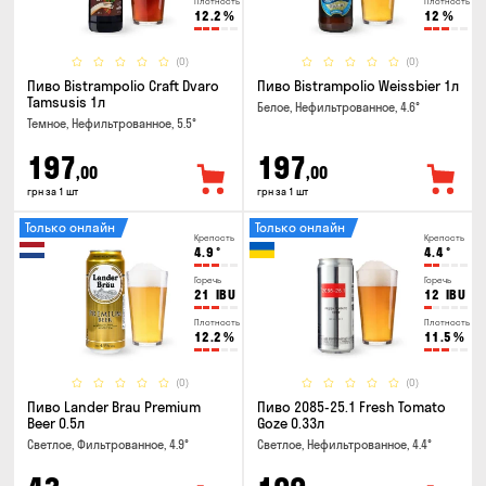
Плотность
Плотность
12.2
%
12
%
(0)
(0)
Пиво Bistrampolio Craft Dvaro
Пиво Bistrampolio Weissbier 1л
Tamsusis 1л
Белое, Нефильтрованное, 4.6°
Темное, Нефильтрованное, 5.5°
197
197
,00
,00
грн за 1 шт
грн за 1 шт
Только онлайн
Только онлайн
Крепость
Крепость
4.9
°
4.4
°
Горечь
Горечь
21
IBU
12
IBU
Плотность
Плотность
12.2
%
11.5
%
(0)
(0)
Пиво Lander Brau Premium
Пиво 2085-25.1 Fresh Tomato
Beer 0.5л
Goze 0.33л
Светлое, Фильтрованное, 4.9°
Светлое, Нефильтрованное, 4.4°