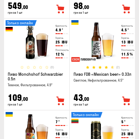
549
98
,00
,00
грн за 1 шт
грн за 1 шт
Только онлайн
Крепость
Крепость
4.9
°
4.5
°
Горечь
Горечь
25
IBU
13
IBU
Плотность
Плотность
12
%
11.5
%
(0)
(2)
Пиво Monchshof Schwarzbier
Пиво FDB «Mexican beer» 0.33л
0.5л
Светлое, Нефильтрованное, 4.5°
Темное, Фильтрованное, 4.9°
109
43
,00
,00
грн за 1 шт
грн за 1 шт
Только онлайн
Крепость
Крепость
7
°
5
°
Горечь
Горечь
16
IBU
25
IBU