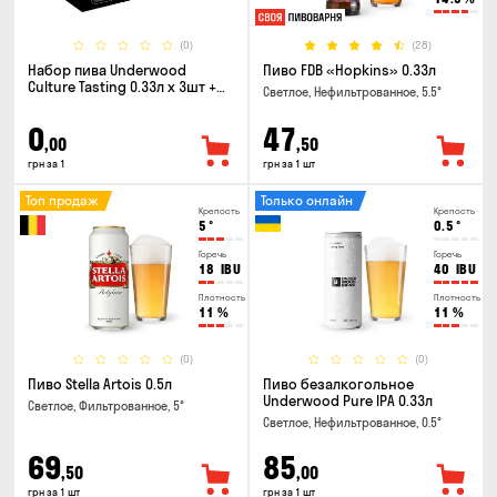
(0)
(28)
Набор пива Underwood
Пиво FDB «Hopkins» 0.33л
Culture Tasting 0.33л x 3шт +
Светлое, Нефильтрованное, 5.5°
бокал
0
47
,00
,50
грн за 1
грн за 1 шт
Топ продаж
Только онлайн
Крепость
Крепость
5
°
0.5
°
Горечь
Горечь
18
IBU
40
IBU
Плотность
Плотность
11
%
11
%
(0)
(0)
Пиво Stella Artois 0.5л
Пиво безалкогольное
Underwood Pure IPA 0.33л
Светлое, Фильтрованное, 5°
Светлое, Нефильтрованное, 0.5°
69
85
,50
,00
грн за 1 шт
грн за 1 шт