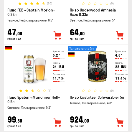
(26)
(0)
Пиво FDB «Captain Morion»
Пиво Underwood Amnesia
0.33л
Haze 0.33л
Темное, Нефильтрованное, 6.5°
Светлое, Нефильтрованное, 5°
47
64
,00
,00
грн за 1 шт
грн за 1 шт
Только онлайн
Крепость
Крепость
5.2
°
4.8
°
Горечь
Горечь
21
IBU
22
IBU
Плотность
Плотность
11.7
%
11.4
%
(1)
(0)
Пиво Spaten «Münchner Hell»
Пиво Kostritzer Schwarzbier 5л
0.5л
Темное, Фильтрованное, 4.8°
Светлое, Фильтрованное, 5.2°
99
924
,50
,00
грн за 1 шт
грн за 1 шт