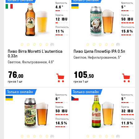
Крепость
Крепость
4.6
°
5
°
Горечь
Горечь
12
IBU
50
IBU
Плотность
Плотность
11
%
15.6
%
(0)
(0)
Пиво Birra Moretti L'autentica
Пиво Ципа Пломбір IPA 0.5л
0.33л
Светлое, Нефильтрованное, 5°
Светлое, Фильтрованное, 4.6°
76
105
,00
,50
грн за 1 шт
грн за 1 шт
Только онлайн
Только онлайн
Крепость
Крепость
6
°
5
°
Горечь
Горечь
50
IBU
32
IBU
Плотность
Плотность
14.5
%
11.9
%
(0)
(0)