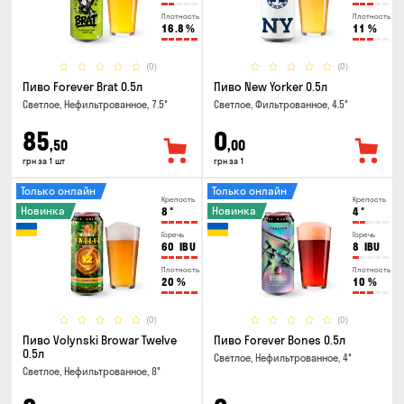
Плотность
Плотность
16.8
%
11
%
(0)
(0)
Пиво Forever Brat 0.5л
Пиво New Yorker 0.5л
Светлое, Нефильтрованное, 7.5°
Светлое, Фильтрованное, 4.5°
85
0
,50
,00
грн за 1 шт
грн за 1
Только онлайн
Только онлайн
Крепость
Крепость
Новинка
Новинка
8
°
4
°
Горечь
Горечь
60
IBU
8
IBU
Плотность
Плотность
20
%
10
%
(0)
(0)
Пиво Volynski Browar Twelve
Пиво Forever Bones 0.5л
0.5л
Светлое, Нефильтрованное, 4°
Светлое, Нефильтрованное, 8°