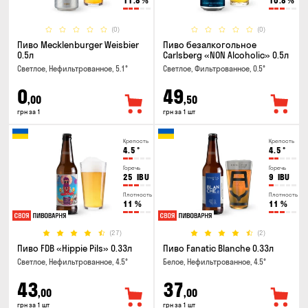
11.8
%
10.8
%
(0)
(0)
Пиво Mecklenburger Weisbier
Пиво безалкогольное
0.5л
Carlsberg «NON Alcoholic» 0.5л
Светлое, Нефильтрованное, 5.1°
Светлое, Фильтрованное, 0.5°
0
49
,00
,50
грн за 1
грн за 1 шт
Крепость
Крепость
4.5
°
4.5
°
Горечь
Горечь
25
IBU
9
IBU
Плотность
Плотность
11
%
11
%
(27)
(2)
Пиво FDB «Hippie Pils» 0.33л
Пиво Fanatic Blanche 0.33л
Светлое, Нефильтрованное, 4.5°
Белое, Нефильтрованное, 4.5°
43
37
,00
,00
грн за 1 шт
грн за 1 шт