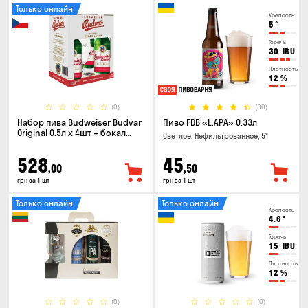
Только онлайн
Крепость
5
°
Горечь
30
IBU
Плотность
12
%
(0)
(30)
Набор пива Budweiser Budvar
Пиво FDB «L.APA» 0.33л
Original 0.5л х 4шт + бокал
Светлое, Нефильтрованное, 5°
0.33л
528
45
,00
,50
грн за 1 шт
грн за 1 шт
Только онлайн
Только онлайн
Крепость
4.6
°
Горечь
15
IBU
Плотность
12
%
(0)
(0)