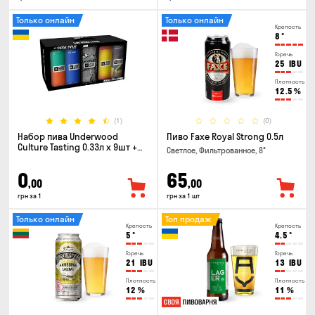
Только онлайн
Только онлайн
Крепость
8
°
Горечь
25
IBU
Плотность
12.5
%
(1)
(0)
Набор пива Underwood
Пиво Faxe Royal Strong 0.5л
Culture Tasting 0.33л x 9шт +
Светлое, Фильтрованное, 8°
бокал
0
65
,00
,00
грн за 1
грн за 1 шт
Только онлайн
Топ продаж
Крепость
Крепость
5
°
4.5
°
Горечь
Горечь
21
IBU
13
IBU
Плотность
Плотность
12
%
11
%