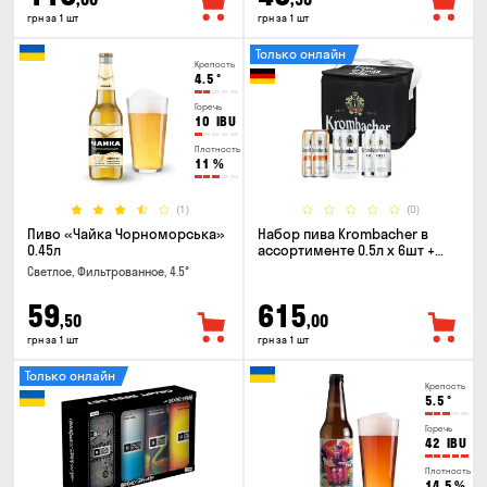
грн за 1 шт
грн за 1 шт
Только онлайн
Крепость
4.5
°
Горечь
10
IBU
Плотность
11
%
(1)
(0)
Пиво «Чайка Чорноморська»
Набор пива Krombacher в
0.45л
ассортименте 0.5л х 6шт +
термосумка
Светлое, Фильтрованное, 4.5°
59
615
,50
,00
грн за 1 шт
грн за 1 шт
Только онлайн
Крепость
5.5
°
Горечь
42
IBU
Плотность
14.5
%