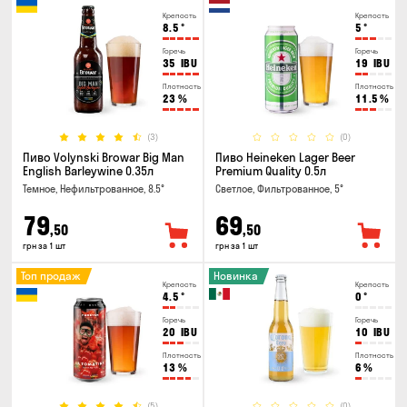
Крепость
Крепость
8.5
°
5
°
Горечь
Горечь
35
IBU
19
IBU
Плотность
Плотность
23
%
11.5
%
(3)
(0)
Пиво Volynski Browar Big Man
Пиво Heineken Lager Beer
English Barleywine 0.35л
Premium Quality 0.5л
Темное, Нефильтрованное, 8.5°
Светлое, Фильтрованное, 5°
79
69
,50
,50
грн за 1 шт
грн за 1 шт
Топ продаж
Новинка
Крепость
Крепость
4.5
°
0
°
Горечь
Горечь
20
IBU
10
IBU
Плотность
Плотность
13
%
6
%
(5)
(0)