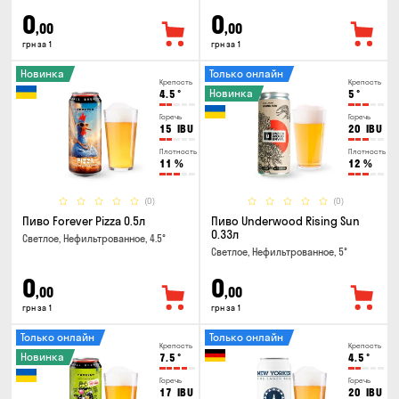
0
0
,00
,00
грн за 1
грн за 1
Новинка
Только онлайн
Крепость
Крепость
Новинка
4.5
°
5
°
Горечь
Горечь
15
IBU
20
IBU
Плотность
Плотность
11
%
12
%
(0)
(0)
Пиво Forever Pizza 0.5л
Пиво Underwood Rising Sun
0.33л
Светлое, Нефильтрованное, 4.5°
Светлое, Нефильтрованное, 5°
0
0
,00
,00
грн за 1
грн за 1
Только онлайн
Только онлайн
Крепость
Крепость
Новинка
7.5
°
4.5
°
Горечь
Горечь
17
IBU
20
IBU