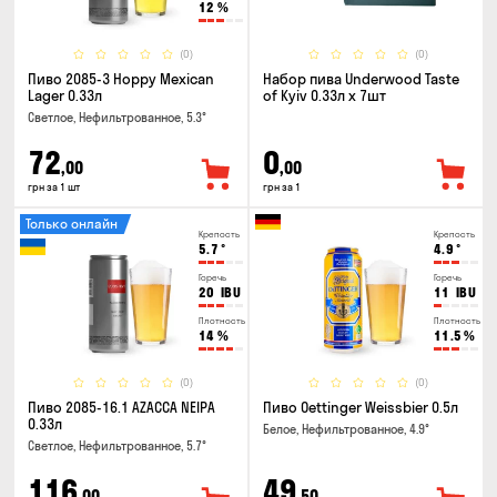
12
%
(0)
(0)
Пиво 2085-3 Hoppy Mexican
Набор пива Underwood Taste
Lager 0.33л
of Kyiv 0.33л x 7шт
Светлое, Нефильтрованное, 5.3°
72
0
,00
,00
грн за 1 шт
грн за 1
Только онлайн
Крепость
Крепость
5.7
°
4.9
°
Горечь
Горечь
20
IBU
11
IBU
Плотность
Плотность
14
%
11.5
%
(0)
(0)
Пиво 2085-16.1 AZACCA NEIPA
Пиво Oettinger Weissbier 0.5л
0.33л
Белое, Нефильтрованное, 4.9°
Светлое, Нефильтрованное, 5.7°
116
49
,00
,50