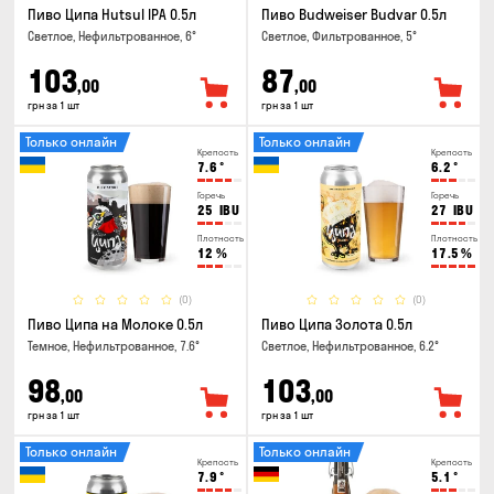
Пиво Ципа Hutsul IPA 0.5л
Пиво Budweiser Budvar 0.5л
Светлое, Нефильтрованное, 6°
Светлое, Фильтрованное, 5°
103
87
,00
,00
грн за 1 шт
грн за 1 шт
Только онлайн
Только онлайн
Крепость
Крепость
7.6
°
6.2
°
Горечь
Горечь
25
IBU
27
IBU
Плотность
Плотность
12
%
17.5
%
(0)
(0)
Пиво Ципа на Молоке 0.5л
Пиво Ципа Золота 0.5л
Темное, Нефильтрованное, 7.6°
Светлое, Нефильтрованное, 6.2°
98
103
,00
,00
грн за 1 шт
грн за 1 шт
Только онлайн
Только онлайн
Крепость
Крепость
7.9
°
5.1
°