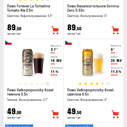
Пиво Forever La Tomatina
Пиво безалкогольное Corona
Tomato Ale 0.5л
Zero 0.33л
Светлое, Нефильтрованное, 4.5°
Светлое, Фильтрованное, 0°
89
89
,50
,50
грн за 1 шт
грн за 1 шт
Крепость
Крепость
3.7
°
4
°
Горечь
Горечь
14
IBU
20
IBU
Плотность
Плотность
11
%
11.5
%
(0)
(1)
Пиво Velkopopovicky Kozel
Пиво Velkopopovicky Kozel
темное 0.5л
светлое 0.5л
Темное, Фильтрованное, 3.7°
Светлое, Фильтрованное, 4°
49
49
,00
,50
грн за 1 шт
грн за 1 шт
Только онлайн
Только онлайн