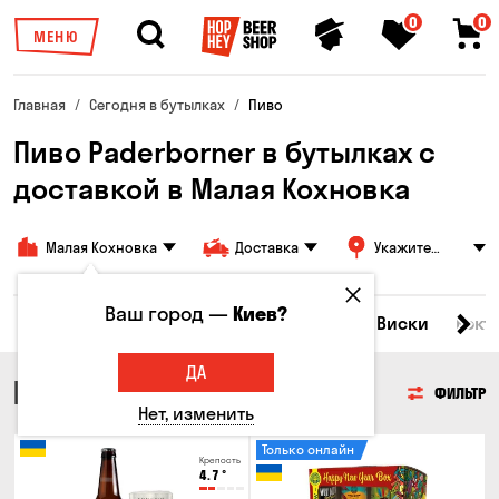
0
0
МЕНЮ
Главная
Сегодня в бутылках
Пиво
Пиво Paderborner в бутылках с
доставкой в ​​Малая Кохновка
Малая Кохновка
Доставка
Укажите
адрес
Ваш город —
Киев?
Все товары
Пиво
Сидр
Вино
Виски
Кокт
ДА
ПИВО
ФИЛЬТР
Нет, изменить
Только онлайн
Крепость
4.7
°