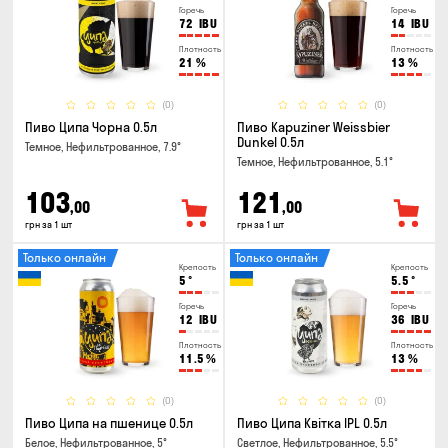
Горечь
Горечь
72
IBU
14
IBU
Плотность
Плотность
21
%
13
%
(0)
(0)
Пиво Ципа Чорна 0.5л
Пиво Kapuziner Weissbier
Dunkel 0.5л
Темное, Нефильтрованное, 7.9°
Темное, Нефильтрованное, 5.1°
103
121
,00
,00
грн за 1 шт
грн за 1 шт
Только онлайн
Только онлайн
Крепость
Крепость
5
°
5.5
°
Горечь
Горечь
12
IBU
36
IBU
Плотность
Плотность
11.5
%
13
%
(0)
(0)
Пиво Ципа на пшенице 0.5л
Пиво Ципа Квітка IPL 0.5л
Белое, Нефильтрованное, 5°
Светлое, Нефильтрованное, 5.5°