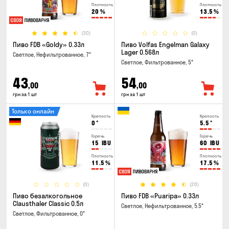
Плотность
Плотность
20
%
13.5
%
(30)
(0)
Пиво FDB «Goldy» 0.33л
Пиво Volfas Engelman Galaxy
Lager 0.568л
Светлое, Нефильтрованное, 7°
Светлое, Фильтрованное, 5°
43
54
,00
,00
грн за 1 шт
грн за 1 шт
Только онлайн
Крепость
Крепость
0
°
5.5
°
Горечь
Горечь
15
IBU
60
IBU
Плотность
Плотность
11.5
%
17.5
%
(0)
(26)
Пиво безалкогольное
Пиво FDB «Puaripa» 0.33л
Clausthaler Classic 0.5л
Светлое, Нефильтрованное, 5.5°
Светлое, Фильтрованное, 0°