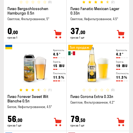
(0)
(2)
Пиво Bergschlosschen
Пиво Fanatic Mexican Lager
Hamburgo 0.5л
0.33л
Светлое, Фильтрованное, 5°
Светлое, Нефильтрованное, 4.5°
0
37
,00
,00
грн за 1
грн за 1 шт
Топ продаж
Крепость
Крепость
4.5
°
4.2
°
Горечь
Горечь
15
IBU
19
IBU
Плотность
Плотность
11.5
%
11.3
%
(1)
(0)
Пиво Forever Sweet Wit
Пиво Corona Extra 0.33л
Blanche 0.5л
Светлое, Фильтрованное, 4.2°
Белое, Нефильтрованное, 4.5°
56
79
,00
,50
грн за 1 шт
грн за 1 шт