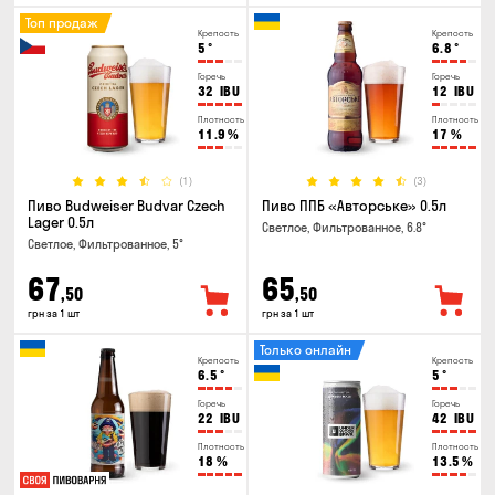
Топ продаж
Крепость
Крепость
5
°
6.8
°
Горечь
Горечь
32
IBU
12
IBU
Плотность
Плотность
11.9
%
17
%
(1)
(3)
Пиво Budweiser Budvar Czech
Пиво ППБ «Авторське» 0.5л
Lager 0.5л
Светлое, Фильтрованное, 6.8°
Светлое, Фильтрованное, 5°
67
65
,50
,50
грн за 1 шт
грн за 1 шт
Только онлайн
Крепость
Крепость
6.5
°
5
°
Горечь
Горечь
22
IBU
42
IBU
Плотность
Плотность
18
%
13.5
%