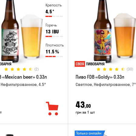
Крепость
4.5
°
Горечь
13
IBU
Плотность
11.5
%
(2)
(30)
 «Mexican beer» 0.33л
Пиво FDB «Goldy» 0.33л
 Нефильтрованное, 4.5°
Светлое, Нефильтрованное, 7°
43
,00
т
грн за 1 шт
Только онлайн