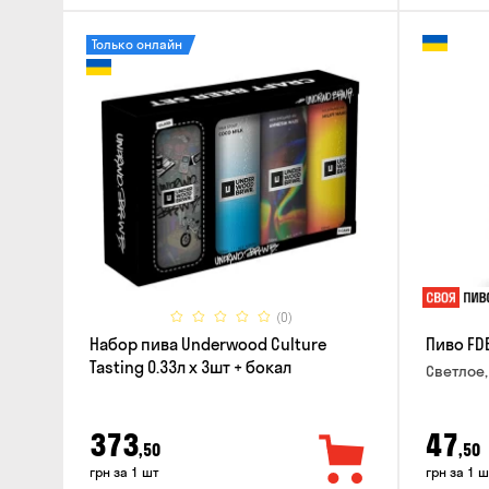
Только онлайн
(0)
Набор пива Underwood Culture
Пиво FD
Tasting 0.33л x 3шт + бокал
Светлое,
373
47
,50
,50
грн за 1 шт
грн за 1 ш