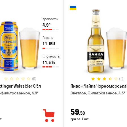
Крепость
4.9
°
Горечь
11
IBU
Плотность
11.5
%
(0)
(1)
tinger Weissbier 0.5л
Пиво «Чайка Чорноморська»
ефильтрованное, 4.9°
Светлое, Фильтрованное, 4.5°
59
,50
т
грн за 1 шт