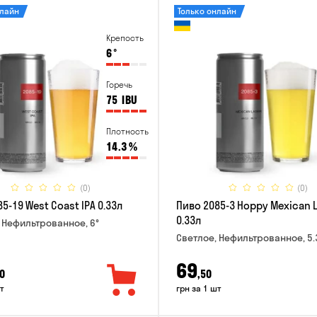
нлайн
Только онлайн
Крепость
6
°
Горечь
75
IBU
Плотность
14.3
%
(0)
(0)
5-19 West Coast IPA 0.33л
Пиво 2085-3 Hoppy Mexican 
0.33л
 Нефильтрованное, 6°
Светлое, Нефильтрованное, 5.
69
0
,50
т
грн за 1 шт