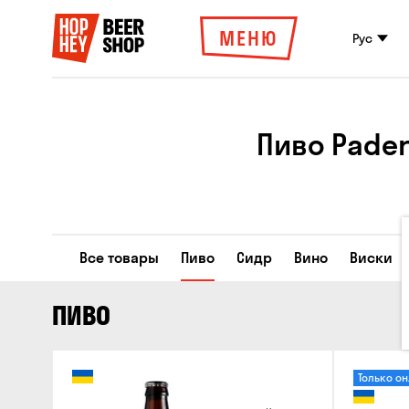
МЕНЮ
Рус
Пиво Pader
Все товары
Пиво
Сидр
Вино
Виски
ПИВО
Только о