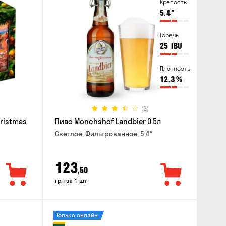
Крепость
5.4
°
Горечь
25
IBU
Плотность
12.3
%
(2)
hristmas
Пиво Monchshof Landbier 0.5л
Светлое, Фильтрованное, 5.4°
123
,50
грн за 1 шт
Только онлайн