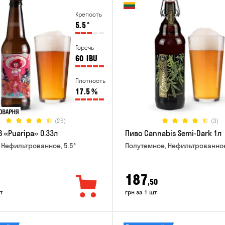
Крепость
5.5
°
Горечь
60
IBU
Плотность
17.5
%
(26)
(3)
 «Puaripa» 0.33л
Пиво Cannabis Semi-Dark 1л
 Нефильтрованное, 5.5°
Полутемное, Нефильтрованное
187
,50
т
грн за 1 шт