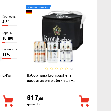
Только онлайн
Крепость
4.5
°
Горечь
10
IBU
Плотность
11
%
(0)
 0.45л
Набор пива Krombacher в
ассортименте 0.5л х 6шт +
термосумка
617
,00
грн за 1 шт