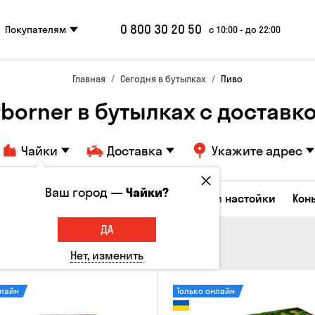
0 800 30 20 50
Покупателям
с 10:00 - до 22:00
Главная
Сегодня в бутылках
Пиво
borner в бутылках с доставкой
Чайки
Доставка
Укажите адрес
Ваш город —
Чайки?
Коктейли
Водка
Соджу
Ликеры и настойки
Кон
ДА
Нет, изменить
нлайн
Только онлайн