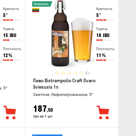
Новинка
Крепость
Крепость
5
°
5
°
Горечь
Горечь
15
IBU
14
IBU
Плотность
Плотность
12
%
11
%
(0)
Пиво Bistrampolio Craft Dvaro
Sviesusis 1л
, 5°
Светлое, Нефильтрованное, 5°
187
,50
грн за 1 шт