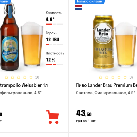
нлайн
Только онлайн
Крепость
4.6
°
Горечь
12
IBU
Плотность
12
%
(0)
(0)
trampolio Weissbier 1л
Пиво Lander Brau Premium Be
ефильтрованное, 4.6°
Светлое, Фильтрованное, 4.9°
43
0
,50
т
грн за 1 шт