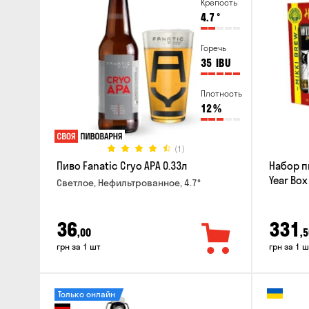
Крепость
4.7
°
Горечь
35
IBU
Плотность
12
%
(1)
Пиво Fanatic Cryo APA 0.33л
Набор п
Year Box
Светлое, Нефильтрованное, 4.7°
36
331
,00
,5
грн за 1 шт
грн за 1 ш
Только онлайн