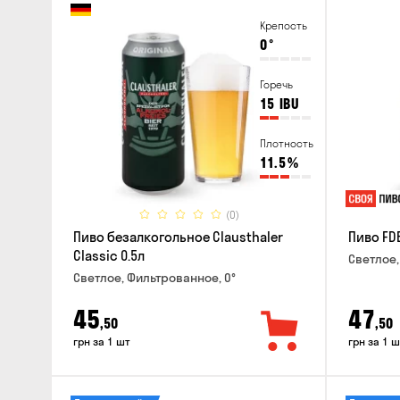
Крепость
0
°
Горечь
15
IBU
Плотность
11.5
%
(0)
Пиво безалкогольное Clausthaler
Пиво FDB
Classic 0.5л
Светлое,
Светлое, Фильтрованное, 0°
45
47
,50
,50
грн за 1 шт
грн за 1 ш