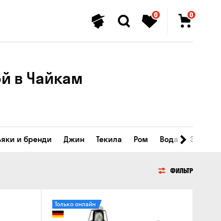
0
0
 в ​​Чайкам
ьяки и бренди
Джин
Текила
Ром
Вода
Энергет
ФИЛЬТР
Только онлайн