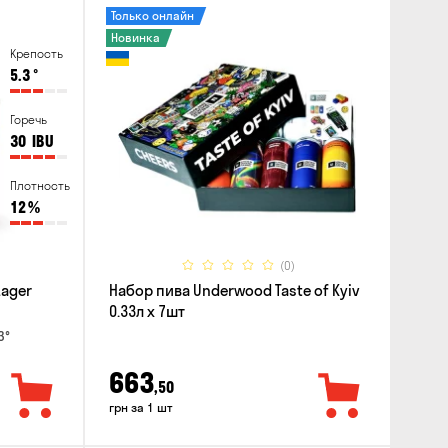
Только онлайн
Новинка
Крепость
5.3
°
Горечь
30
IBU
Плотность
12
%
(0)
Lager
Набор пива Underwood Taste of Kyiv
0.33л x 7шт
3°
663
,50
грн за 1 шт