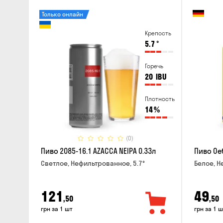
Только онлайн
Крепость
5.7
°
Горечь
20
IBU
Плотность
14
%
(0)
Пиво 2085-16.1 AZACCA NEIPA 0.33л
Пиво Oet
Светлое, Нефильтрованное, 5.7°
Белое, Н
121
49
,50
,50
грн за 1 шт
грн за 1 ш