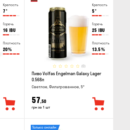
Крепость
Крепость
7
°
5
°
Горечь
Горечь
16
IBU
25
IBU
Плотность
Плотность
20
%
13.5
%
(0)
Пиво Volfas Engelman Galaxy Lager
0.568л
Светлое, Фильтрованное, 5°
57
,50
грн за 1 шт
Только онлайн