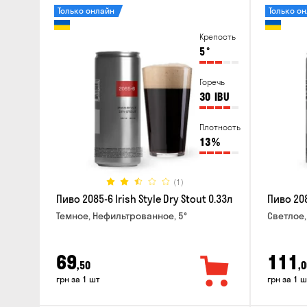
Только онлайн
Только о
Крепость
5
°
Горечь
30
IBU
Плотность
13
%
(1)
Пиво 2085-6 Irish Style Dry Stout 0.33л
Пиво 208
Темное, Нефильтрованное, 5°
Светлое,
69
111
,50
,0
грн за 1 шт
грн за 1 ш