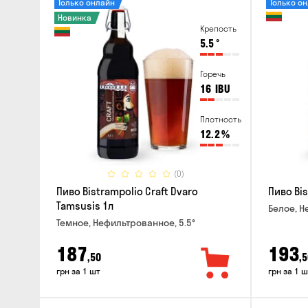
Только онлайн
Только о
Новинка
Крепость
5.5
°
Горечь
16
IBU
Плотность
12.2
%
(0)
Пиво Bistrampolio Craft Dvaro
Пиво Bis
Tamsusis 1л
Белое, Н
Темное, Нефильтрованное, 5.5°
187
193
,50
,5
грн за 1 шт
грн за 1 ш