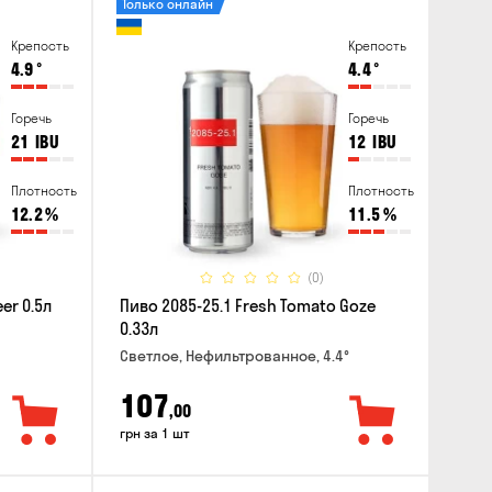
Только онлайн
Крепость
Крепость
4.9
°
4.4
°
Горечь
Горечь
21
IBU
12
IBU
Плотность
Плотность
12.2
%
11.5
%
(0)
er 0.5л
Пиво 2085-25.1 Fresh Tomato Goze
0.33л
Светлое, Нефильтрованное, 4.4°
107
,00
грн за 1 шт