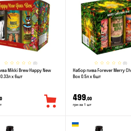
(0)
(0)
ива Mikki Brew Happy New
Набор пива Forever Merry C
 0.33л x 6шт
Box 0.5л x 6шт
499
0
,00
т
грн за 1 шт