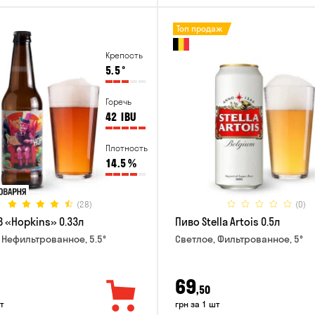
Топ продаж
Крепость
5.5
°
Горечь
42
IBU
Плотность
14.5
%
(28)
(0)
B «Hopkins» 0.33л
Пиво Stella Artois 0.5л
 Нефильтрованное, 5.5°
Светлое, Фильтрованное, 5°
69
,50
т
грн за 1 шт