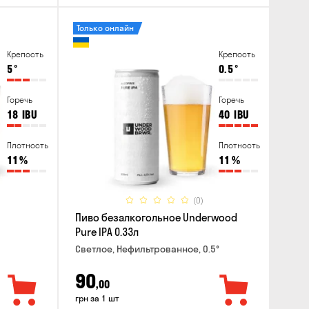
Только онлайн
Крепость
Крепость
5
°
0.5
°
Горечь
Горечь
18
IBU
40
IBU
Плотность
Плотность
11
%
11
%
(0)
Пиво безалкогольное Underwood
Pure IPA 0.33л
Светлое, Нефильтрованное, 0.5°
90
,00
грн за 1 шт