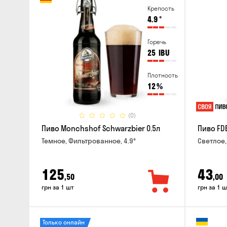
Крепость
4.9
°
Горечь
25
IBU
Плотность
12
%
(0)
Пиво Monchshof Schwarzbier 0.5л
Пиво FDB
Темное, Фильтрованное, 4.9°
Светлое,
125
43
,50
,00
грн за 1 шт
грн за 1 ш
Только онлайн