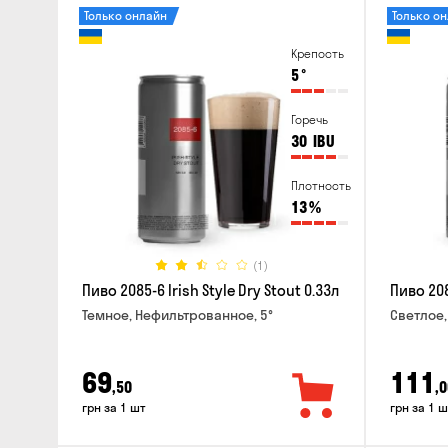
Только онлайн
Только о
Крепость
5
°
Горечь
30
IBU
Плотность
13
%
(1)
Пиво 2085-6 Irish Style Dry Stout 0.33л
Пиво 208
Темное, Нефильтрованное, 5°
Светлое,
69
111
,50
,0
грн за 1 шт
грн за 1 ш