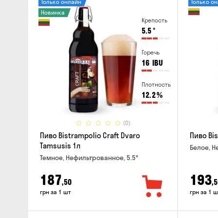
Только онлайн
Только о
Новинка
Крепость
5.5
°
Горечь
16
IBU
Плотность
12.2
%
(0)
Пиво Bistrampolio Craft Dvaro
Пиво Bis
Tamsusis 1л
Белое, Н
Темное, Нефильтрованное, 5.5°
187
193
,50
,5
грн за 1 шт
грн за 1 ш