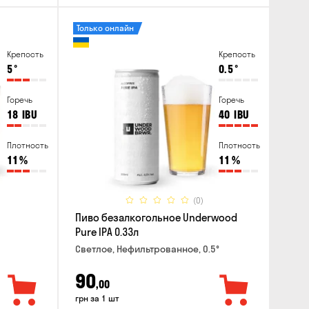
Только онлайн
Крепость
Крепость
5
°
0.5
°
Горечь
Горечь
18
IBU
40
IBU
Плотность
Плотность
11
%
11
%
(0)
Пиво безалкогольное Underwood
Pure IPA 0.33л
Светлое, Нефильтрованное, 0.5°
90
,00
грн за 1 шт