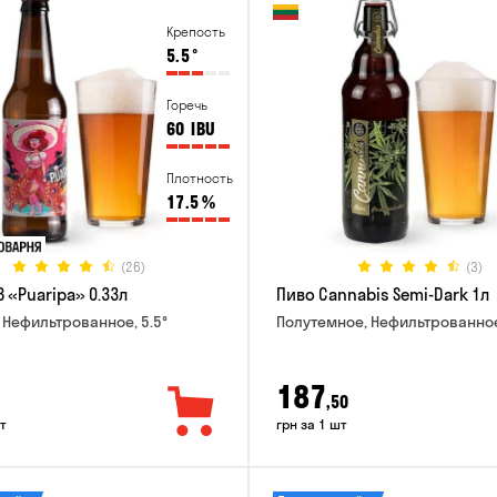
Крепость
5.5
°
Горечь
60
IBU
Плотность
17.5
%
(26)
(3)
 «Puaripa» 0.33л
Пиво Cannabis Semi-Dark 1л
 Нефильтрованное, 5.5°
Полутемное, Нефильтрованное
187
,50
т
грн за 1 шт