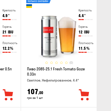
Только онлайн
Крепость
Крепость
4.9
°
4.4
°
Горечь
Горечь
21
IBU
12
IBU
Плотность
Плотность
12.2
%
11.5
%
(0)
er 0.5л
Пиво 2085-25.1 Fresh Tomato Goze
0.33л
Светлое, Нефильтрованное, 4.4°
107
,00
грн за 1 шт