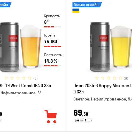
нлайн
Только онлайн
Крепость
6
°
Горечь
75
IBU
Плотность
14.3
%
(0)
(0)
5-19 West Coast IPA 0.33л
Пиво 2085-3 Hoppy Mexican 
0.33л
 Нефильтрованное, 6°
Светлое, Нефильтрованное, 5.
69
0
,50
т
грн за 1 шт