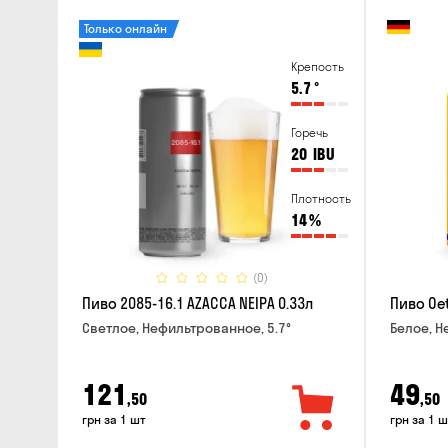
Только онлайн
Крепость
5.7
°
Горечь
20
IBU
Плотность
14
%
(0)
Пиво 2085-16.1 AZACCA NEIPA 0.33л
Пиво Oet
Светлое, Нефильтрованное, 5.7°
Белое, Н
121
49
,50
,50
грн за 1 шт
грн за 1 ш