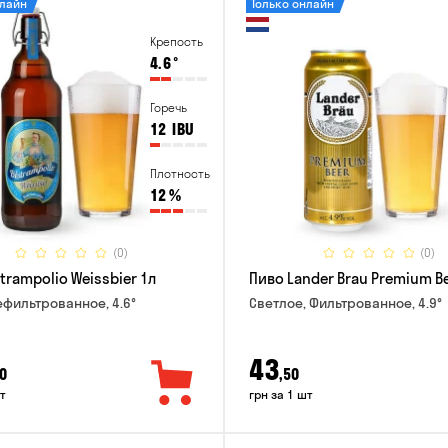
нлайн
Только онлайн
Крепость
4.6
°
Горечь
12
IBU
Плотность
12
%
(0)
(0)
trampolio Weissbier 1л
Пиво Lander Brau Premium Be
ефильтрованное, 4.6°
Светлое, Фильтрованное, 4.9°
43
0
,50
т
грн за 1 шт