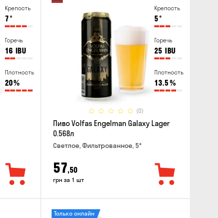
Крепость
Крепость
7
°
5
°
Горечь
Горечь
16
IBU
25
IBU
Плотность
Плотность
20
%
13.5
%
(0)
Пиво Volfas Engelman Galaxy Lager
0.568л
Светлое, Фильтрованное, 5°
57
,50
грн за 1 шт
Только онлайн