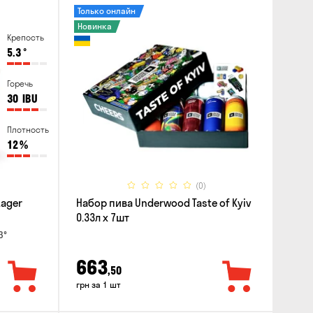
Только онлайн
Новинка
Крепость
5.3
°
Горечь
30
IBU
Плотность
12
%
(0)
Lager
Набор пива Underwood Taste of Kyiv
0.33л x 7шт
3°
663
,50
грн за 1 шт