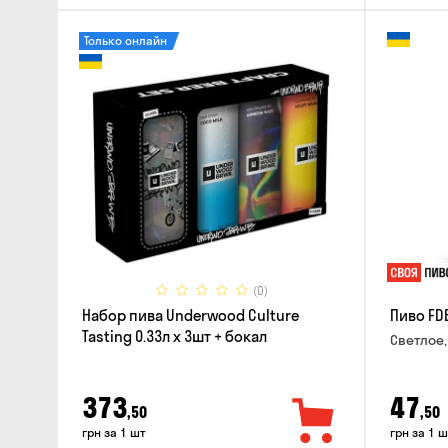
Только онлайн
(0)
Набор пива Underwood Culture
Пиво FD
Tasting 0.33л x 3шт + бокал
Светлое,
373
47
,50
,50
грн за 1 шт
грн за 1 ш