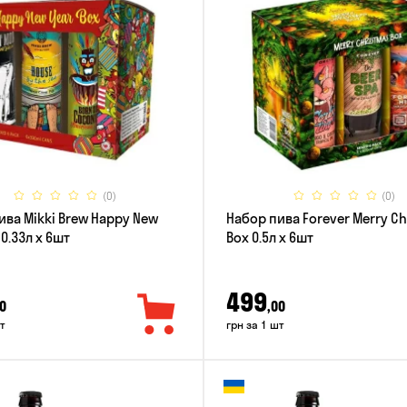
(0)
(0)
ива Mikki Brew Happy New
Набор пива Forever Merry C
 0.33л x 6шт
Box 0.5л x 6шт
499
0
,00
т
грн за 1 шт