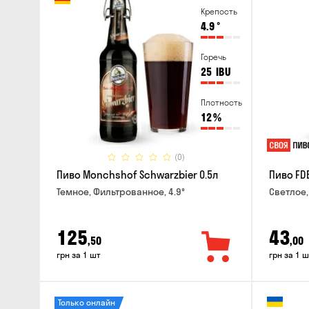
Крепость
4.9
°
Горечь
25
IBU
Плотность
12
%
(0)
Пиво Monchshof Schwarzbier 0.5л
Пиво FDB
Темное, Фильтрованное, 4.9°
Светлое,
125
43
,50
,00
грн за 1 шт
грн за 1 ш
Только онлайн