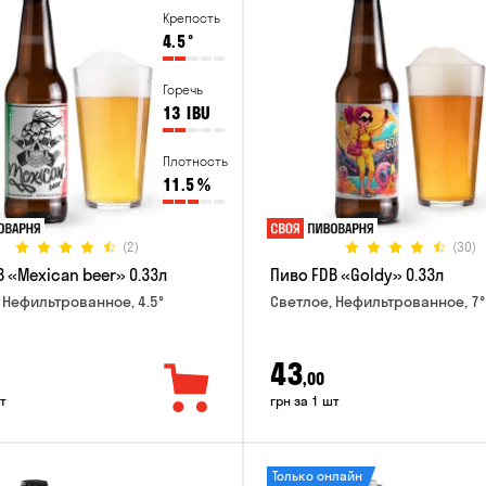
Крепость
4.5
°
Горечь
13
IBU
Плотность
11.5
%
(2)
(30)
 «Mexican beer» 0.33л
Пиво FDB «Goldy» 0.33л
 Нефильтрованное, 4.5°
Светлое, Нефильтрованное, 7°
43
,00
т
грн за 1 шт
Только онлайн