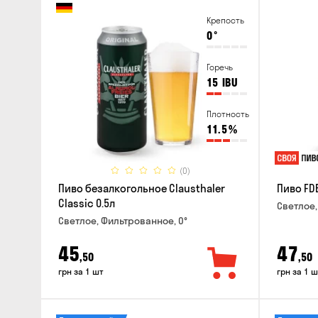
Крепость
0
°
Горечь
15
IBU
Плотность
11.5
%
(0)
Пиво безалкогольное Clausthaler
Пиво FDB
Classic 0.5л
Светлое,
Светлое, Фильтрованное, 0°
45
47
,50
,50
грн за 1 шт
грн за 1 ш