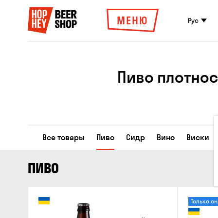
МЕНЮ
Рус
Пиво плотност
Все товары
Пиво
Сидр
Вино
Виски
ПИВО
Только о