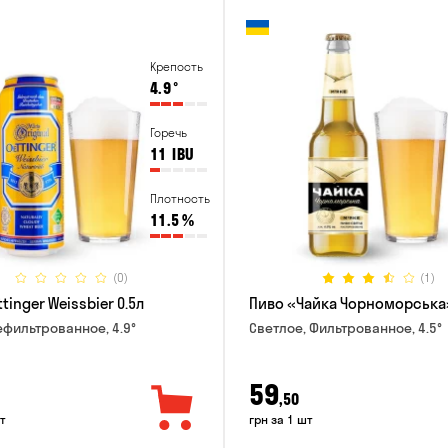
Крепость
4.9
°
Горечь
11
IBU
Плотность
11.5
%
(0)
(1)
tinger Weissbier 0.5л
Пиво «Чайка Чорноморська»
ефильтрованное, 4.9°
Светлое, Фильтрованное, 4.5°
59
,50
т
грн за 1 шт