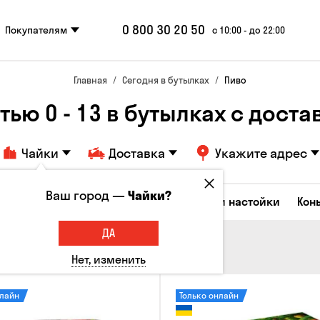
0 800 30 20 50
Покупателям
с 10:00 - до 22:00
Главная
Сегодня в бутылках
Пиво
ью 0 - 13 в бутылках с достав
Чайки
Доставка
Укажите адрес
Ваш город —
Чайки?
Коктейли
Водка
Соджу
Ликеры и настойки
Кон
ДА
Нет, изменить
нлайн
Только онлайн