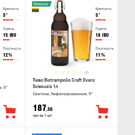
Новинка
Крепость
Крепость
5
°
5
°
Горечь
Горечь
15
IBU
14
IBU
Плотность
Плотность
12
%
11
%
(0)
Пиво Bistrampolio Craft Dvaro
Sviesusis 1л
, 5°
Светлое, Нефильтрованное, 5°
187
,50
грн за 1 шт