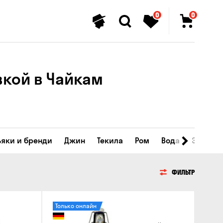
0
0
кой в ​​Чайкам
ьяки и бренди
Джин
Текила
Ром
Вода
Энергет
ФИЛЬТР
Только онлайн