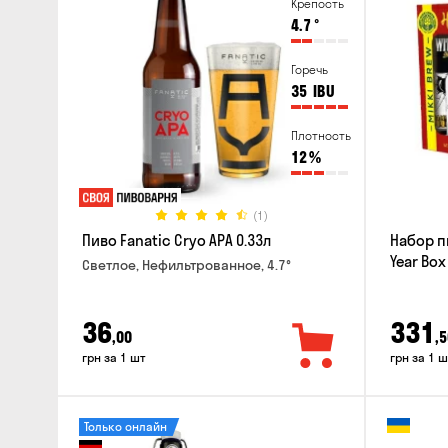
Крепость
4.7
°
Горечь
35
IBU
Плотность
12
%
(1)
Пиво Fanatic Cryo APA 0.33л
Набор п
Year Box
Светлое, Нефильтрованное, 4.7°
36
331
,00
,5
грн за 1 шт
грн за 1 ш
Только онлайн