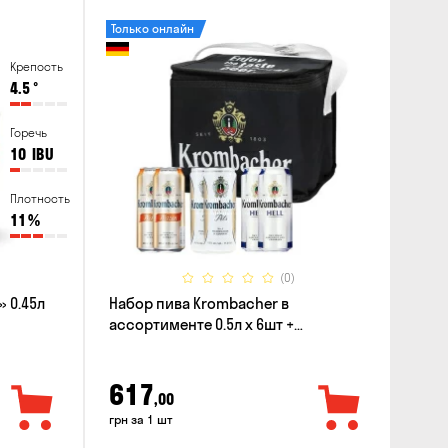
Только онлайн
Крепость
4.5
°
Горечь
10
IBU
Плотность
11
%
(0)
 0.45л
Набор пива Krombacher в
ассортименте 0.5л х 6шт +
термосумка
617
,00
грн за 1 шт