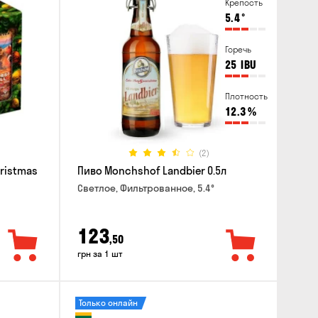
Крепость
5.4
°
Горечь
25
IBU
Плотность
12.3
%
(2)
hristmas
Пиво Monchshof Landbier 0.5л
Светлое, Фильтрованное, 5.4°
123
,50
грн за 1 шт
Только онлайн