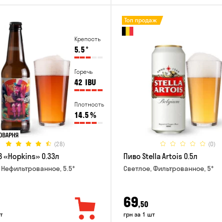
Топ продаж
Крепость
5.5
°
Горечь
42
IBU
Плотность
14.5
%
(28)
(0)
B «Hopkins» 0.33л
Пиво Stella Artois 0.5л
 Нефильтрованное, 5.5°
Светлое, Фильтрованное, 5°
69
,50
т
грн за 1 шт