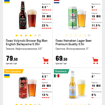
Крепость
Крепость
8.5
°
5
°
Горечь
Горечь
35
IBU
19
IBU
Плотность
Плотность
23
%
11.5
%
(3)
(0)
Пиво Volynski Browar Big Man
Пиво Heineken Lager Beer
English Barleywine 0.35л
Premium Quality 0.5л
Темное, Нефильтрованное, 8.5°
Светлое, Фильтрованное, 5°
79
69
,50
,50
грн за 1 шт
грн за 1 шт
Топ продаж
Новинка
Крепость
Крепость
4.5
°
0
°
Горечь
Горечь
20
IBU
10
IBU
Плотность
Плотность
13
%
6
%
(5)
(0)