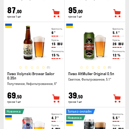
87
95
,00
,00
грн за 1 шт
грн за 1 шт
Крепость
Крепость
6
°
5.1
°
Горечь
Горечь
15
IBU
26
IBU
Плотность
Плотность
15
%
12
%
(0)
(0)
Пиво Volynski Browar Sailor
Пиво AltMuller Original 0.5л
0.35л
Светлое, Фильтрованное, 5.1°
Полутемное, Нефильтрованное, 6°
69
39
,50
,50
грн за 1 шт
грн за 1 шт
Новинка
Только онлайн
Крепость
Крепость
Новинка
4.7
°
5.5
°
Горечь
Горечь