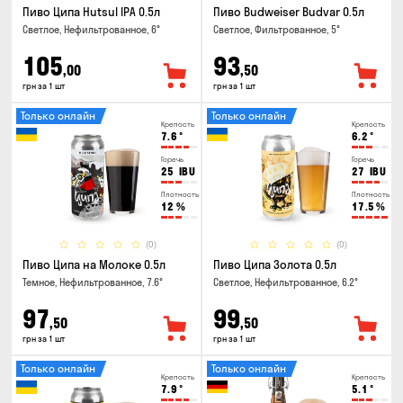
Пиво Ципа Hutsul IPA 0.5л
Пиво Budweiser Budvar 0.5л
Светлое, Нефильтрованное, 6°
Светлое, Фильтрованное, 5°
105
93
,00
,50
грн за 1 шт
грн за 1 шт
Только онлайн
Только онлайн
Крепость
Крепость
7.6
°
6.2
°
Горечь
Горечь
25
IBU
27
IBU
Плотность
Плотность
12
%
17.5
%
(0)
(0)
Пиво Ципа на Молоке 0.5л
Пиво Ципа Золота 0.5л
Темное, Нефильтрованное, 7.6°
Светлое, Нефильтрованное, 6.2°
97
99
,50
,50
грн за 1 шт
грн за 1 шт
Только онлайн
Только онлайн
Крепость
Крепость
7.9
°
5.1
°