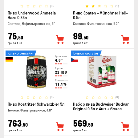
(0)
(1)
Пиво Underwood Amnesia
Пиво Spaten «Münchner Hell»
Haze 0.33л
0.5л
Светлое, Нефильтрованное, 5°
Светлое, Фильтрованное, 5.2°
75
99
,50
,50
грн за 1 шт
грн за 1 шт
Только онлайн
Только онлайн
Крепость
4.8
°
Горечь
22
IBU
Плотность
11.4
%
(0)
(0)
Пиво Kostritzer Schwarzbier 5л
Набор пива Budweiser Budvar
Original 0.5л х 4шт + бокал
Темное, Фильтрованное, 4.8°
0.33л
763
569
,50
,50
грн за 1 шт
грн за 1 шт