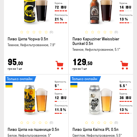
Горечь
Горечь
72
IBU
14
IBU
Плотность
Плотность
21
%
13
%
(0)
(0)
Пиво Ципа Чорна 0.5л
Пиво Kapuziner Weissbier
Dunkel 0.5л
Темное, Нефильтрованное, 7.9°
Темное, Нефильтрованное, 5.1°
95
129
,00
,50
грн за 1 шт
грн за 1 шт
Только онлайн
Только онлайн
Крепость
Крепость
5
°
5.5
°
Горечь
Горечь
12
IBU
36
IBU
Плотность
Плотность
11.5
%
13
%
(0)
(0)
Пиво Ципа на пшенице 0.5л
Пиво Ципа Квітка IPL 0.5л
Белое, Нефильтрованное, 5°
Светлое, Нефильтрованное, 5.5°