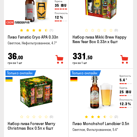
Горечь
35
IBU
Плотность
12
%
(1)
(0)
Пиво Fanatic Cryo APA 0.33л
Набор пива Mikki Brew Happy
New Year Box 0.33л x 6шт
Светлое, Нефильтрованное, 4.7°
36
331
,00
,50
грн за 1 шт
грн за 1 шт
Только онлайн
Только онлайн
Крепость
5.4
°
Горечь
25
IBU
Плотность
12.3
%
(0)
(2)
Набор пива Forever Merry
Пиво Monchshof Landbier 0.5л
Christmas Box 0.5л x 6шт
Светлое, Фильтрованное, 5.4°