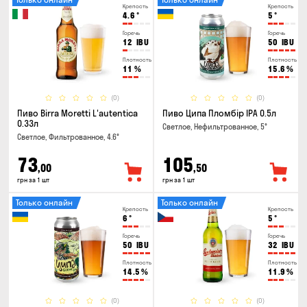
Крепость
Крепость
4.6
°
5
°
Горечь
Горечь
12
IBU
50
IBU
Плотность
Плотность
11
%
15.6
%
(0)
(0)
Пиво Birra Moretti L'autentica
Пиво Ципа Пломбір IPA 0.5л
0.33л
Светлое, Нефильтрованное, 5°
Светлое, Фильтрованное, 4.6°
73
105
,00
,50
грн за 1 шт
грн за 1 шт
Только онлайн
Только онлайн
Крепость
Крепость
6
°
5
°
Горечь
Горечь
50
IBU
32
IBU
Плотность
Плотность
14.5
%
11.9
%
(0)
(0)