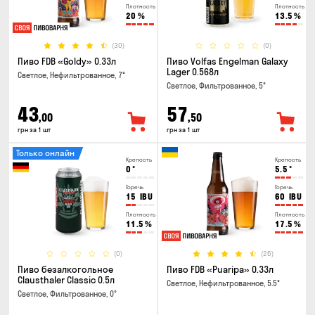
Плотность
Плотность
20
%
13.5
%
(30)
(0)
Пиво FDB «Goldy» 0.33л
Пиво Volfas Engelman Galaxy
Lager 0.568л
Светлое, Нефильтрованное, 7°
Светлое, Фильтрованное, 5°
43
57
,00
,50
грн за 1 шт
грн за 1 шт
Только онлайн
Крепость
Крепость
0
°
5.5
°
Горечь
Горечь
15
IBU
60
IBU
Плотность
Плотность
11.5
%
17.5
%
(0)
(26)
Пиво безалкогольное
Пиво FDB «Puaripa» 0.33л
Clausthaler Classic 0.5л
Светлое, Нефильтрованное, 5.5°
Светлое, Фильтрованное, 0°