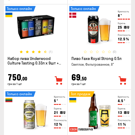
Только онлайн
Только онлайн
Крепость
8
°
Горечь
25
IBU
Плотность
12.5
%
(1)
(0)
Набор пива Underwood
Пиво Faxe Royal Strong 0.5л
Culture Tasting 0.33л x 9шт +
Светлое, Фильтрованное, 8°
бокал
750
69
,00
,50
грн за 1 шт
грн за 1 шт
Только онлайн
Топ продаж
Крепость
Крепость
5
°
4.5
°
Горечь
Горечь
21
IBU
13
IBU
Плотность
Плотность
12
%
11
%