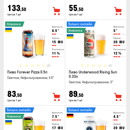
133
55
,50
,50
грн за 1 шт
грн за 1 шт
Новинка
Только онлайн
Крепость
Крепость
Новинка
4.5
°
5
°
Горечь
Горечь
15
IBU
20
IBU
Плотность
Плотность
11
%
12
%
(0)
(0)
Пиво Forever Pizza 0.5л
Пиво Underwood Rising Sun
0.33л
Светлое, Нефильтрованное, 4.5°
Светлое, Нефильтрованное, 5°
83
89
,50
,50
грн за 1 шт
грн за 1 шт
Только онлайн
Только онлайн
Крепость
Крепость
Новинка
7.5
°
4.5
°
Горечь
Горечь
17
IBU
20
IBU