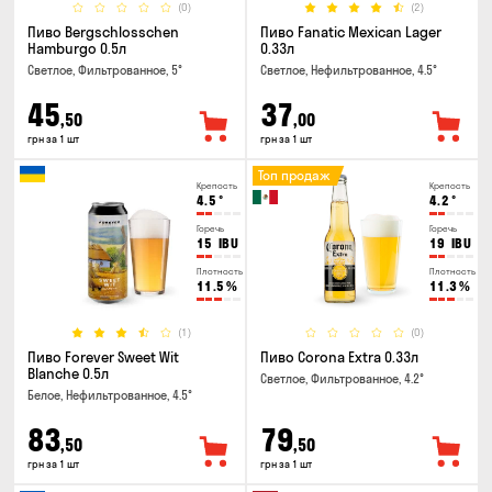
(0)
(2)
Пиво Bergschlosschen
Пиво Fanatic Mexican Lager
Hamburgo 0.5л
0.33л
Светлое, Фильтрованное, 5°
Светлое, Нефильтрованное, 4.5°
45
37
,50
,00
грн за 1 шт
грн за 1 шт
Топ продаж
Крепость
Крепость
4.5
°
4.2
°
Горечь
Горечь
15
IBU
19
IBU
Плотность
Плотность
11.5
%
11.3
%
(1)
(0)
Пиво Forever Sweet Wit
Пиво Corona Extra 0.33л
Blanche 0.5л
Светлое, Фильтрованное, 4.2°
Белое, Нефильтрованное, 4.5°
83
79
,50
,50
грн за 1 шт
грн за 1 шт