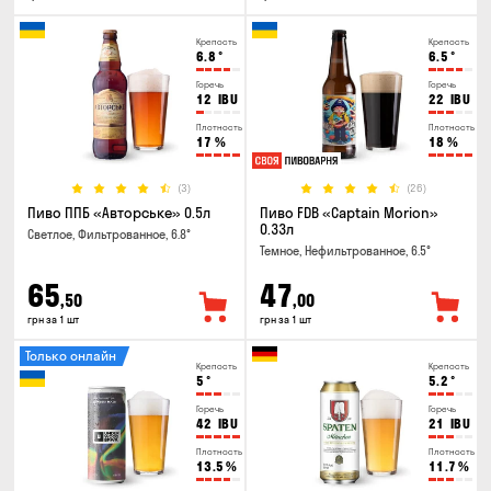
Крепость
Крепость
6.8
°
6.5
°
Горечь
Горечь
12
IBU
22
IBU
Плотность
Плотность
17
%
18
%
(3)
(26)
Пиво ППБ «Авторське» 0.5л
Пиво FDB «Captain Morion»
0.33л
Светлое, Фильтрованное, 6.8°
Темное, Нефильтрованное, 6.5°
65
47
,50
,00
грн за 1 шт
грн за 1 шт
Только онлайн
Крепость
Крепость
5
°
5.2
°
Горечь
Горечь
42
IBU
21
IBU
Плотность
Плотность
13.5
%
11.7
%