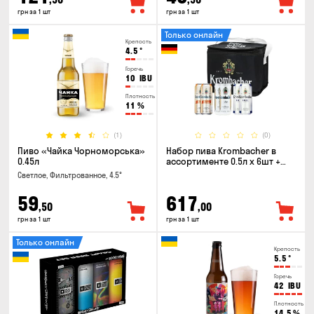
грн за 1 шт
грн за 1 шт
Только онлайн
Крепость
4.5
°
Горечь
10
IBU
Плотность
11
%
(1)
(0)
Пиво «Чайка Чорноморська»
Набор пива Krombacher в
0.45л
ассортименте 0.5л х 6шт +
термосумка
Светлое, Фильтрованное, 4.5°
59
617
,50
,00
грн за 1 шт
грн за 1 шт
Только онлайн
Крепость
5.5
°
Горечь
42
IBU
Плотность
14.5
%