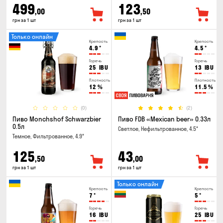
499
123
,00
,50
грн за 1 шт
грн за 1 шт
Только онлайн
Крепость
Крепость
4.9
°
4.5
°
Горечь
Горечь
25
IBU
13
IBU
Плотность
Плотность
12
%
11.5
%
(0)
(2)
Пиво Monchshof Schwarzbier
Пиво FDB «Mexican beer» 0.33л
0.5л
Светлое, Нефильтрованное, 4.5°
Темное, Фильтрованное, 4.9°
125
43
,50
,00
грн за 1 шт
грн за 1 шт
Только онлайн
Крепость
Крепость
7
°
5
°
Горечь
Горечь
16
IBU
25
IBU