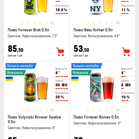
Плотность
Плотность
16.8
%
11
%
(0)
(0)
Пиво Forever Brat 0.5л
Пиво New Yorker 0.5л
Светлое, Нефильтрованное, 7.5°
Светлое, Фильтрованное, 4.5°
85
53
,50
,50
грн за 1 шт
грн за 1 шт
Только онлайн
Только онлайн
Крепость
Крепость
Новинка
Новинка
8
°
4
°
Горечь
Горечь
60
IBU
8
IBU
Плотность
Плотность
20
%
10
%
(0)
(0)
Пиво Volynski Browar Twelve
Пиво Forever Bones 0.5л
0.5л
Светлое, Нефильтрованное, 4°
Светлое, Нефильтрованное, 8°