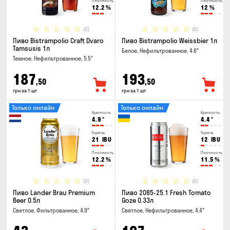
Плотность
Плотность
12.2
%
12
%
(0)
(0)
Пиво Bistrampolio Craft Dvaro
Пиво Bistrampolio Weissbier 1л
Tamsusis 1л
Белое, Нефильтрованное, 4.6°
Темное, Нефильтрованное, 5.5°
187
193
,50
,50
грн за 1 шт
грн за 1 шт
Только онлайн
Только онлайн
Крепость
Крепость
4.9
°
4.4
°
Горечь
Горечь
21
IBU
12
IBU
Плотность
Плотность
12.2
%
11.5
%
(0)
(0)
Пиво Lander Brau Premium
Пиво 2085-25.1 Fresh Tomato
Beer 0.5л
Goze 0.33л
Светлое, Фильтрованное, 4.9°
Светлое, Нефильтрованное, 4.4°