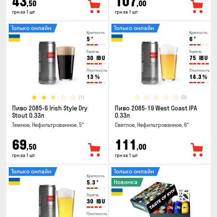
43
107
,50
,00
грн за 1 шт
грн за 1 шт
Только онлайн
Только онлайн
Крепость
Крепость
5
°
6
°
Горечь
Горечь
30
IBU
75
IBU
Плотность
Плотность
13
%
14.3
%
(1)
(0)
Пиво 2085-6 Irish Style Dry
Пиво 2085-19 West Coast IPA
Stout 0.33л
0.33л
Темное, Нефильтрованное, 5°
Светлое, Нефильтрованное, 6°
69
111
,50
,00
грн за 1 шт
грн за 1 шт
Только онлайн
Только онлайн
Крепость
Новинка
5.3
°
Горечь
30
IBU
Плотность