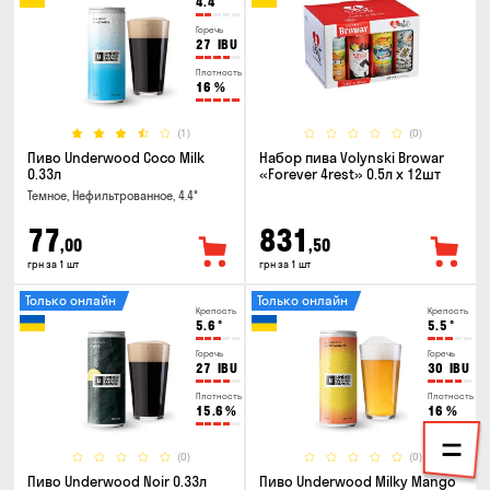
4.4
°
Горечь
27
IBU
Плотность
16
%
(1)
(0)
Пиво Underwood Coco Milk
Набор пива Volynski Browar
0.33л
«Forever 4rest» 0.5л х 12шт
Темное, Нефильтрованное, 4.4°
77
831
,00
,50
грн за 1 шт
грн за 1 шт
Только онлайн
Только онлайн
Крепость
Крепость
5.6
°
5.5
°
Горечь
Горечь
27
IBU
30
IBU
Плотность
Плотность
15.6
%
16
%
(0)
(0)
Пиво Underwood Noir 0.33л
Пиво Underwood Milky Mango