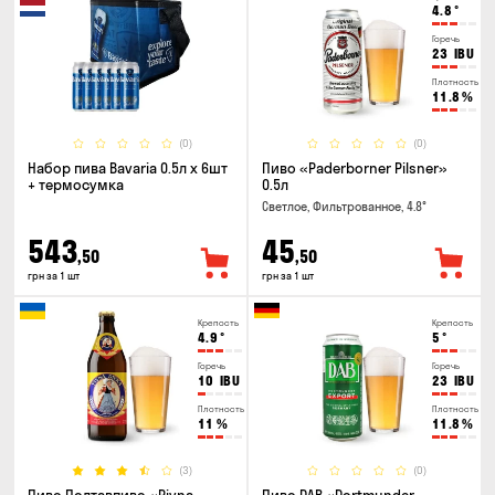
4.8
°
Горечь
23
IBU
Плотность
11.8
%
(0)
(0)
Набор пива Bavaria 0.5л х 6шт
Пиво «Paderborner Pilsner»
+ термосумка
0.5л
Светлое, Фильтрованное, 4.8°
543
45
,50
,50
грн за 1 шт
грн за 1 шт
Крепость
Крепость
4.9
°
5
°
Горечь
Горечь
10
IBU
23
IBU
Плотность
Плотность
11
%
11.8
%
(3)
(0)