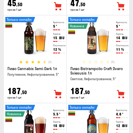
45
47
,50
,50
грн за 1 шт
грн за 1 шт
Только онлайн
Только онлайн
Крепость
Крепость
Новинка
5
°
5
°
Горечь
Горечь
15
IBU
14
IBU
Плотность
Плотность
12
%
11
%
(3)
(0)
Пиво Cannabis Semi-Dark 1л
Пиво Bistrampolio Craft Dvaro
Sviesusis 1л
Полутемное, Нефильтрованное, 5°
Светлое, Нефильтрованное, 5°
187
187
,50
,50
грн за 1 шт
грн за 1 шт
Только онлайн
Только онлайн
Крепость
Крепость
Новинка
5.5
°
4.6
°
Горечь
Горечь
16
IBU
12
IBU