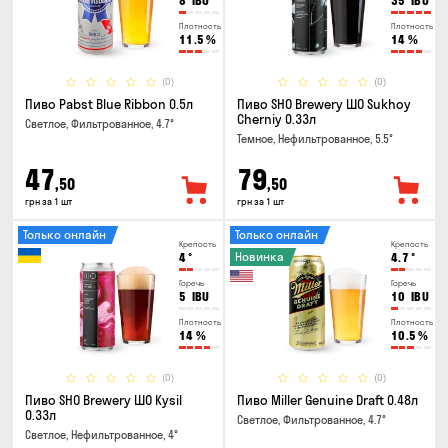
8
IBU
35
IBU
Плотность
Плотность
11.5
%
14
%
(0)
(0)
Пиво Pabst Blue Ribbon 0.5л
Пиво SHO Brewery ШО Sukhoy
Cherniy 0.33л
Светлое, Фильтрованное, 4.7°
Темное, Нефильтрованное, 5.5°
47
79
,50
,50
грн за 1 шт
грн за 1 шт
Только онлайн
Только онлайн
Крепость
Крепость
Новинка
4
°
4.7
°
Горечь
Горечь
5
IBU
10
IBU
Плотность
Плотность
14
%
10.5
%
(0)
(0)
Пиво SHO Brewery ШО Kysil
Пиво Miller Genuine Draft 0.48л
0.33л
Светлое, Фильтрованное, 4.7°
Светлое, Нефильтрованное, 4°