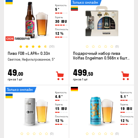
Только онлайн
Крепость
5
°
Горечь
30
IBU
Плотность
12
%
(30)
(0)
Пиво FDB «L.APA» 0.33л
Подарочный набор пива
Volfas Engelman 0.568л x 6шт +
Светлое, Нефильтрованное, 5°
бокал 0.568л
49
499
,00
,50
грн за 1 шт
грн за 1 шт
Только онлайн
Крепость
Крепость
4.6
°
5.1
°
Горечь
Горечь
15
IBU
19
IBU
Плотность
Плотность
12
%
12
%
(0)
(0)