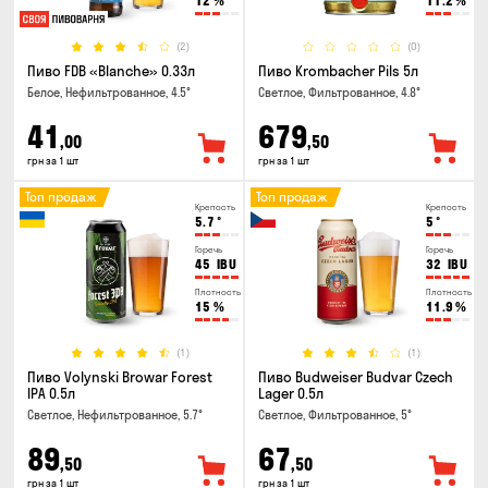
12
%
11.2
%
(2)
(0)
Пиво FDB «Blanche» 0.33л
Пиво Krombacher Pils 5л
Белое, Нефильтрованное, 4.5°
Светлое, Фильтрованное, 4.8°
41
679
,00
,50
грн за 1 шт
грн за 1 шт
Топ продаж
Топ продаж
Крепость
Крепость
5.7
°
5
°
Горечь
Горечь
45
IBU
32
IBU
Плотность
Плотность
15
%
11.9
%
(1)
(1)
Пиво Volynski Browar Forest
Пиво Budweiser Budvar Czech
IPA 0.5л
Lager 0.5л
Светлое, Нефильтрованное, 5.7°
Светлое, Фильтрованное, 5°
89
67
,50
,50
грн за 1 шт
грн за 1 шт