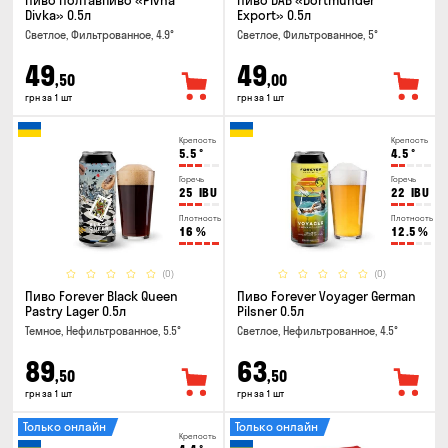
Пиво Полтавпиво «Pivna
Пиво DAB «Dortmunder
Divka» 0.5л
Export» 0.5л
Светлое, Фильтрованное, 4.9°
Светлое, Фильтрованное, 5°
49
49
,50
,00
грн за 1 шт
грн за 1 шт
Крепость
Крепость
5.5
°
4.5
°
Горечь
Горечь
25
IBU
22
IBU
Плотность
Плотность
16
%
12.5
%
(0)
(0)
Пиво Forever Black Queen
Пиво Forever Voyager German
Pastry Lager 0.5л
Pilsner 0.5л
Темное, Нефильтрованное, 5.5°
Светлое, Нефильтрованное, 4.5°
89
63
,50
,50
грн за 1 шт
грн за 1 шт
Только онлайн
Только онлайн
Крепость