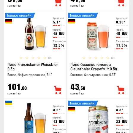
,00
,50
грн за 1 шт
грн за 1 шт
Только онлайн
Только онлайн
Крепость
Крепость
5.1
°
0.25
°
Горечь
Горечь
18
IBU
15
IBU
Плотность
Плотность
12.5
%
11.5
%
(0)
(0)
Пиво Franziskaner Weissbier
Пиво безалкогольное
0.5л
Clausthaler Grapefruit 0.5л
Белое, Нефильтрованное, 5.1°
Светлое, Фильтрованное, 0.25°
101
43
,00
,50
грн за 1 шт
грн за 1 шт
Только онлайн
Крепость
Крепость
4.5
°
4.8
°
Горечь
Горечь
13
IBU
23
IBU
Плотность
Плотность