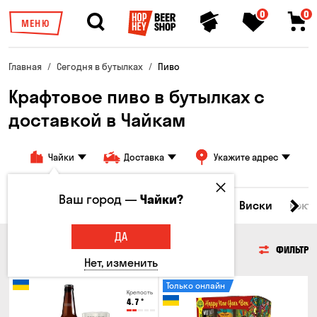
0
0
МЕНЮ
Главная
Сегодня в бутылках
Пиво
Крафтовое пиво в бутылках с
доставкой в Чайкам
Чайки
Доставка
Укажите адрес
Ваш город —
Чайки?
Все товары
Пиво
Сидр
Вино
Виски
Кокт
ДА
ПИВО
ФИЛЬТР
Нет, изменить
Только онлайн
Крепость
4.7
°