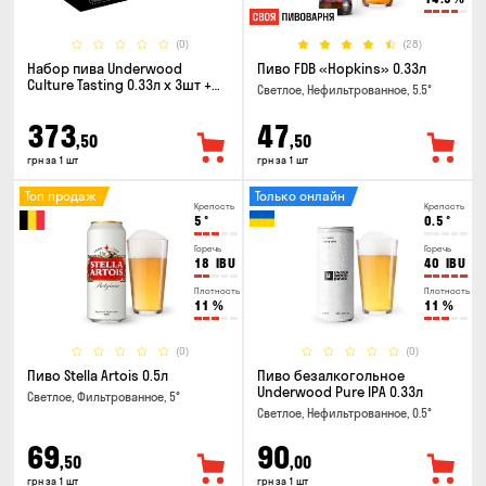
(0)
(28)
Набор пива Underwood
Пиво FDB «Hopkins» 0.33л
Culture Tasting 0.33л x 3шт +
Светлое, Нефильтрованное, 5.5°
бокал
373
47
,50
,50
грн за 1 шт
грн за 1 шт
Топ продаж
Только онлайн
Крепость
Крепость
5
°
0.5
°
Горечь
Горечь
18
IBU
40
IBU
Плотность
Плотность
11
%
11
%
(0)
(0)
Пиво Stella Artois 0.5л
Пиво безалкогольное
Underwood Pure IPA 0.33л
Светлое, Фильтрованное, 5°
Светлое, Нефильтрованное, 0.5°
69
90
,50
,00
грн за 1 шт
грн за 1 шт