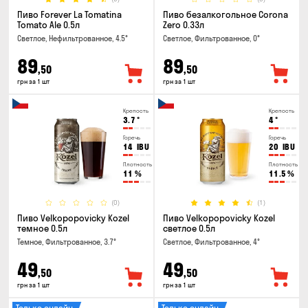
Пиво Forever La Tomatina
Пиво безалкогольное Corona
Tomato Ale 0.5л
Zero 0.33л
Светлое, Нефильтрованное, 4.5°
Светлое, Фильтрованное, 0°
89
89
,50
,50
грн за 1 шт
грн за 1 шт
Крепость
Крепость
3.7
°
4
°
Горечь
Горечь
14
IBU
20
IBU
Плотность
Плотность
11
%
11.5
%
(0)
(1)
Пиво Velkopopovicky Kozel
Пиво Velkopopovicky Kozel
темное 0.5л
светлое 0.5л
Темное, Фильтрованное, 3.7°
Светлое, Фильтрованное, 4°
49
49
,50
,50
грн за 1 шт
грн за 1 шт
Только онлайн
Только онлайн