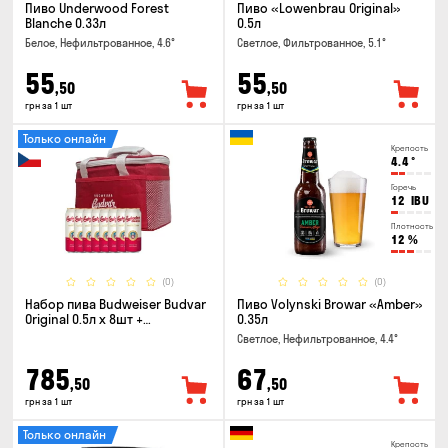
Пиво Underwood Forest
Пиво «Lowenbrau Original»
Blanche 0.33л
0.5л
Белое, Нефильтрованное, 4.6°
Светлое, Фильтрованное, 5.1°
55
55
,50
,50
грн за 1 шт
грн за 1 шт
Только онлайн
Крепость
4.4
°
Горечь
12
IBU
Плотность
12
%
(0)
(0)
Набор пива Budweiser Budvar
Пиво Volynski Browar «Amber»
Original 0.5л x 8шт +
0.35л
термосумка
Светлое, Нефильтрованное, 4.4°
785
67
,50
,50
грн за 1 шт
грн за 1 шт
Только онлайн
Крепость