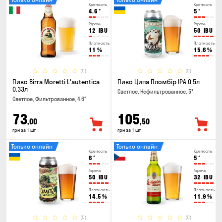
Крепость
Крепость
4.6
°
5
°
Горечь
Горечь
12
IBU
50
IBU
Плотность
Плотность
11
%
15.6
%
(0)
(0)
Пиво Birra Moretti L'autentica
Пиво Ципа Пломбір IPA 0.5л
0.33л
Светлое, Нефильтрованное, 5°
Светлое, Фильтрованное, 4.6°
73
105
,00
,50
грн за 1 шт
грн за 1 шт
Только онлайн
Только онлайн
Крепость
Крепость
6
°
5
°
Горечь
Горечь
50
IBU
32
IBU
Плотность
Плотность
14.5
%
11.9
%
(0)
(0)