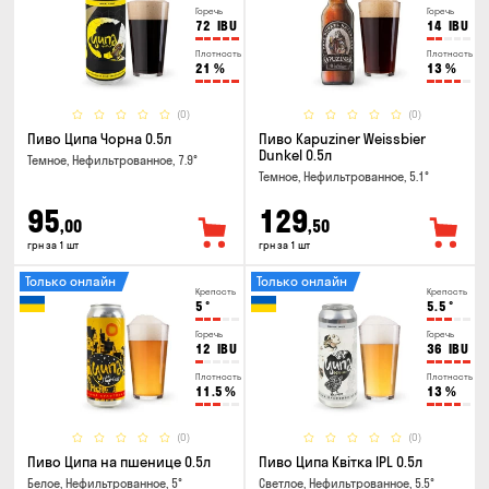
Горечь
Горечь
72
IBU
14
IBU
Плотность
Плотность
21
%
13
%
(0)
(0)
Пиво Ципа Чорна 0.5л
Пиво Kapuziner Weissbier
Dunkel 0.5л
Темное, Нефильтрованное, 7.9°
Темное, Нефильтрованное, 5.1°
95
129
,00
,50
грн за 1 шт
грн за 1 шт
Только онлайн
Только онлайн
Крепость
Крепость
5
°
5.5
°
Горечь
Горечь
12
IBU
36
IBU
Плотность
Плотность
11.5
%
13
%
(0)
(0)
Пиво Ципа на пшенице 0.5л
Пиво Ципа Квітка IPL 0.5л
Белое, Нефильтрованное, 5°
Светлое, Нефильтрованное, 5.5°