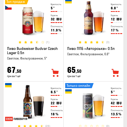
Топ продаж
Крепость
Крепость
5
°
6.8
°
Горечь
Горечь
32
IBU
12
IBU
Плотность
Плотность
11.9
%
17
%
(1)
(3)
Пиво Budweiser Budvar Czech
Пиво ППБ «Авторське» 0.5л
Lager 0.5л
Светлое, Фильтрованное, 6.8°
Светлое, Фильтрованное, 5°
67
65
,50
,50
грн за 1 шт
грн за 1 шт
Только онлайн
Крепость
Крепость
6.5
°
5
°
Горечь
Горечь
22
IBU
42
IBU
Плотность
Плотность
18
%
13.5
%
(26)
(0)