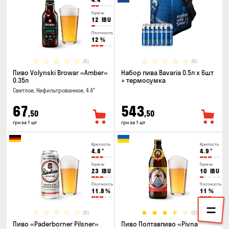
Горечь
12
IBU
Плотность
12
%
(0)
(0)
Пиво Volynski Browar «Amber»
Набор пива Bavaria 0.5л х 6шт
0.35л
+ термосумка
Светлое, Нефильтрованное, 4.4°
67
543
,50
,50
грн за 1 шт
грн за 1 шт
Крепость
Крепость
4.8
°
4.9
°
Горечь
Горечь
23
IBU
10
IBU
Плотность
Плотность
11.8
%
11
%
(0)
(3)
Пиво «Paderborner Pilsner»
Пиво Полтавпиво «Pivna