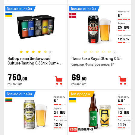
Только онлайн
Только онлайн
Крепость
8
°
Горечь
25
IBU
Плотность
12.5
%
(1)
(0)
Набор пива Underwood
Пиво Faxe Royal Strong 0.5л
Culture Tasting 0.33л x 9шт +
Светлое, Фильтрованное, 8°
бокал
750
69
,00
,50
грн за 1 шт
грн за 1 шт
Только онлайн
Топ продаж
Крепость
Крепость
5
°
4.5
°
Горечь
Горечь
21
IBU
13
IBU
Плотность
Плотность
12
%
11
%