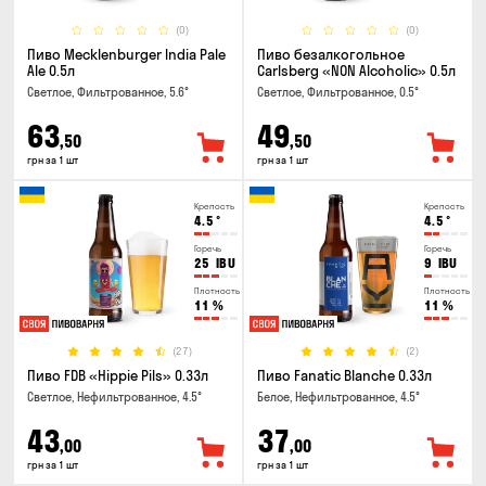
(0)
(0)
Пиво Mecklenburger India Pale
Пиво безалкогольное
Ale 0.5л
Carlsberg «NON Alcoholic» 0.5л
Светлое, Фильтрованное, 5.6°
Светлое, Фильтрованное, 0.5°
63
49
,50
,50
грн за 1 шт
грн за 1 шт
Крепость
Крепость
4.5
°
4.5
°
Горечь
Горечь
25
IBU
9
IBU
Плотность
Плотность
11
%
11
%
(27)
(2)
Пиво FDB «Hippie Pils» 0.33л
Пиво Fanatic Blanche 0.33л
Светлое, Нефильтрованное, 4.5°
Белое, Нефильтрованное, 4.5°
43
37
,00
,00
грн за 1 шт
грн за 1 шт