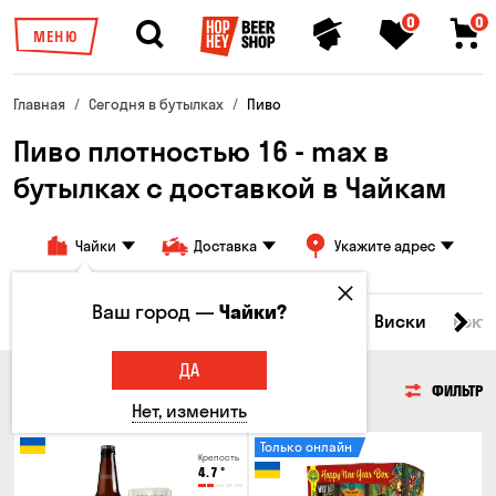
0
0
МЕНЮ
Главная
Сегодня в бутылках
Пиво
Пиво плотностью 16 - max в
бутылках с доставкой в ​​Чайкам
Чайки
Доставка
Укажите адрес
Ваш город —
Чайки?
Все товары
Пиво
Сидр
Вино
Виски
Кокт
ДА
ПИВО
ФИЛЬТР
Нет, изменить
Только онлайн
Крепость
4.7
°