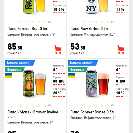
Плотность
Плотность
16.8
%
11
%
(0)
(0)
Пиво Forever Brat 0.5л
Пиво New Yorker 0.5л
Светлое, Нефильтрованное, 7.5°
Светлое, Фильтрованное, 4.5°
85
53
,50
,50
грн за 1 шт
грн за 1 шт
Только онлайн
Только онлайн
Крепость
Крепость
Новинка
Новинка
8
°
4
°
Горечь
Горечь
60
IBU
8
IBU
Плотность
Плотность
20
%
10
%
(0)
(0)
Пиво Volynski Browar Twelve
Пиво Forever Bones 0.5л
0.5л
Светлое, Нефильтрованное, 4°
Светлое, Нефильтрованное, 8°