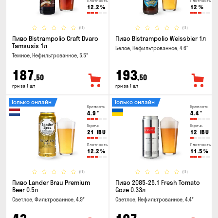
Плотность
Плотность
12.2
%
12
%
(0)
(0)
Пиво Bistrampolio Craft Dvaro
Пиво Bistrampolio Weissbier 1л
Tamsusis 1л
Белое, Нефильтрованное, 4.6°
Темное, Нефильтрованное, 5.5°
187
193
,50
,50
грн за 1 шт
грн за 1 шт
Только онлайн
Только онлайн
Крепость
Крепость
4.9
°
4.4
°
Горечь
Горечь
21
IBU
12
IBU
Плотность
Плотность
12.2
%
11.5
%
(0)
(0)
Пиво Lander Brau Premium
Пиво 2085-25.1 Fresh Tomato
Beer 0.5л
Goze 0.33л
Светлое, Фильтрованное, 4.9°
Светлое, Нефильтрованное, 4.4°