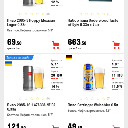
12
%
(0)
(0)
Пиво 2085-3 Hoppy Mexican
Набор пива Underwood Taste
Lager 0.33л
of Kyiv 0.33л x 7шт
Светлое, Нефильтрованное, 5.3°
69
663
,50
,50
грн за 1 шт
грн за 1 шт
Только онлайн
Крепость
Крепость
5.7
°
4.9
°
Горечь
Горечь
20
IBU
11
IBU
Плотность
Плотность
14
%
11.5
%
(0)
(0)
Пиво 2085-16.1 AZACCA NEIPA
Пиво Oettinger Weissbier 0.5л
0.33л
Белое, Нефильтрованное, 4.9°
Светлое, Нефильтрованное, 5.7°
121
49
,50
,50