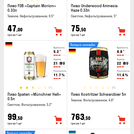
Пиво FDB «Captain Morion»
Пиво Underwood Amnesia
0.33л
Haze 0.33л
Темное, Нефильтрованное, 6.5°
Светлое, Нефильтрованное, 5°
47
75
,00
,50
грн за 1 шт
грн за 1 шт
Только онлайн
Крепость
Крепость
5.2
°
4.8
°
Горечь
Горечь
21
IBU
22
IBU
Плотность
Плотность
11.7
%
11.4
%
(1)
(0)
Пиво Spaten «Münchner Hell»
Пиво Kostritzer Schwarzbier 5л
0.5л
Темное, Фильтрованное, 4.8°
Светлое, Фильтрованное, 5.2°
99
763
,50
,50
грн за 1 шт
грн за 1 шт
Только онлайн