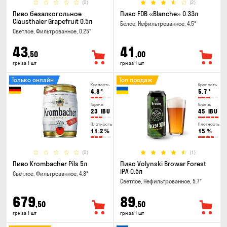
(0)
(2)
Пиво безалкогольное
Пиво FDB «Blanche» 0.33л
Clausthaler Grapefruit 0.5л
Белое, Нефильтрованное, 4.5°
Светлое, Фильтрованное, 0.25°
43
41
,50
,00
грн за 1 шт
грн за 1 шт
Только онлайн
Топ продаж
Крепость
Крепость
4.8
°
5.7
°
Горечь
Горечь
23
IBU
45
IBU
Плотность
Плотность
11.2
%
15
%
(0)
(1)
Пиво Krombacher Pils 5л
Пиво Volynski Browar Forest
IPA 0.5л
Светлое, Фильтрованное, 4.8°
Светлое, Нефильтрованное, 5.7°
679
89
,50
,50
грн за 1 шт
грн за 1 шт