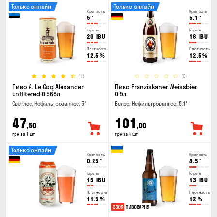
Только онлайн
Только онлайн
Крепость
Крепость
5
°
5.1
°
Горечь
Горечь
20
IBU
18
IBU
Плотность
Плотность
12.5
%
12.5
%
(1)
(0)
Пиво A. Le Coq Alexander
Пиво Franziskaner Weissbier
Unfiltered 0.568л
0.5л
Светлое, Нефильтрованное, 5°
Белое, Нефильтрованное, 5.1°
47
101
,50
,00
грн за 1 шт
грн за 1 шт
Только онлайн
Крепость
Крепость
0.25
°
4.5
°
Горечь
Горечь
15
IBU
13
IBU
Плотность
Плотность
11.5
%
12
%