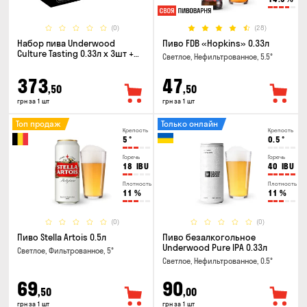
(0)
(28)
Набор пива Underwood
Пиво FDB «Hopkins» 0.33л
Culture Tasting 0.33л x 3шт +
Светлое, Нефильтрованное, 5.5°
бокал
373
47
,50
,50
грн за 1 шт
грн за 1 шт
Топ продаж
Только онлайн
Крепость
Крепость
5
°
0.5
°
Горечь
Горечь
18
IBU
40
IBU
Плотность
Плотность
11
%
11
%
(0)
(0)
Пиво Stella Artois 0.5л
Пиво безалкогольное
Underwood Pure IPA 0.33л
Светлое, Фильтрованное, 5°
Светлое, Нефильтрованное, 0.5°
69
90
,50
,00
грн за 1 шт
грн за 1 шт