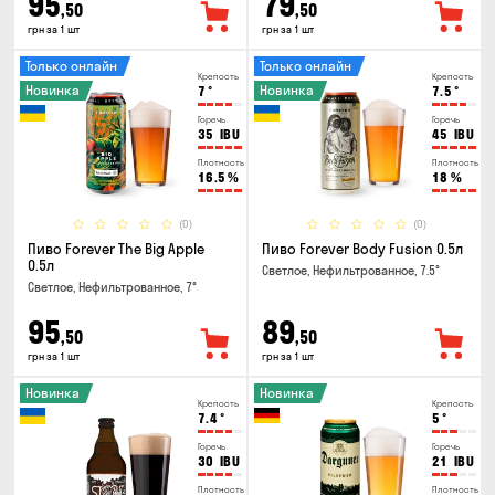
95
79
,50
,50
грн за 1 шт
грн за 1 шт
Только онлайн
Только онлайн
Крепость
Крепость
Новинка
Новинка
7
°
7.5
°
Горечь
Горечь
35
IBU
45
IBU
Плотность
Плотность
16.5
%
18
%
(0)
(0)
Пиво Forever The Big Apple
Пиво Forever Body Fusion 0.5л
0.5л
Светлое, Нефильтрованное, 7.5°
Светлое, Нефильтрованное, 7°
95
89
,50
,50
грн за 1 шт
грн за 1 шт
Новинка
Новинка
Крепость
Крепость
7.4
°
5
°
Горечь
Горечь
30
IBU
21
IBU
Плотность
Плотность