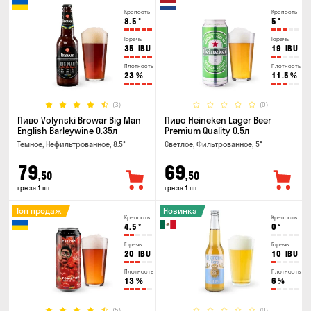
Крепость
Крепость
8.5
°
5
°
Горечь
Горечь
35
IBU
19
IBU
Плотность
Плотность
23
%
11.5
%
(3)
(0)
Пиво Volynski Browar Big Man
Пиво Heineken Lager Beer
English Barleywine 0.35л
Premium Quality 0.5л
Темное, Нефильтрованное, 8.5°
Светлое, Фильтрованное, 5°
79
69
,50
,50
грн за 1 шт
грн за 1 шт
Топ продаж
Новинка
Крепость
Крепость
4.5
°
0
°
Горечь
Горечь
20
IBU
10
IBU
Плотность
Плотность
13
%
6
%
(5)
(0)