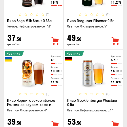
19
%
11.2
%
(0)
(0)
Пиво Saga Milk Stout 0.33л
Пиво Darguner Pilsener 0.5л
Темное, Нефильтрованное, 7.4°
Светлое, Фильтрованное, 5°
37
49
,50
,50
грн за 1 шт
грн за 1 шт
Новинка
Новинка
Крепость
Крепость
4
°
5.1
°
Горечь
Горечь
10
IBU
14
IBU
Плотность
Плотность
11
%
11.8
%
(0)
(0)
Пиво Черниговское «Белое
Пиво Mecklenburger Weisbier
Fruter» со вкусом кофе и
0.5л
апельсина 0.5 л
Светлое, Фильтрованное, 4°
Светлое, Нефильтрованное, 5.1°
39
53
,50
,50