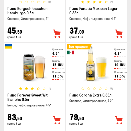
(0)
(2)
Пиво Bergschlosschen
Пиво Fanatic Mexican Lager
Hamburgo 0.5л
0.33л
Светлое, Фильтрованное, 5°
Светлое, Нефильтрованное, 4.5°
45
37
,50
,00
грн за 1 шт
грн за 1 шт
Топ продаж
Крепость
Крепость
4.5
°
4.2
°
Горечь
Горечь
15
IBU
19
IBU
Плотность
Плотность
11.5
%
11.3
%
(1)
(0)
Пиво Forever Sweet Wit
Пиво Corona Extra 0.33л
Blanche 0.5л
Светлое, Фильтрованное, 4.2°
Белое, Нефильтрованное, 4.5°
83
79
,50
,50
грн за 1 шт
грн за 1 шт