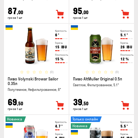
87
95
,00
,00
грн за 1 шт
грн за 1 шт
Крепость
Крепость
6
°
5.1
°
Горечь
Горечь
15
IBU
26
IBU
Плотность
Плотность
15
%
12
%
(0)
(0)
Пиво Volynski Browar Sailor
Пиво AltMuller Original 0.5л
0.35л
Светлое, Фильтрованное, 5.1°
Полутемное, Нефильтрованное, 6°
69
39
,50
,50
грн за 1 шт
грн за 1 шт
Новинка
Только онлайн
Крепость
Крепость
Новинка
4.7
°
5.5
°
Горечь
Горечь