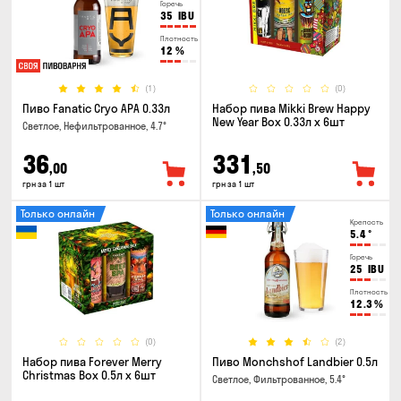
Горечь
35
IBU
Плотность
12
%
(1)
(0)
Пиво Fanatic Cryo APA 0.33л
Набор пива Mikki Brew Happy
New Year Box 0.33л x 6шт
Светлое, Нефильтрованное, 4.7°
36
331
,00
,50
грн за 1 шт
грн за 1 шт
Только онлайн
Только онлайн
Крепость
5.4
°
Горечь
25
IBU
Плотность
12.3
%
(0)
(2)
Набор пива Forever Merry
Пиво Monchshof Landbier 0.5л
Christmas Box 0.5л x 6шт
Светлое, Фильтрованное, 5.4°