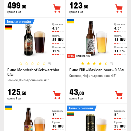
499
123
,00
,50
грн за 1 шт
грн за 1 шт
Только онлайн
Крепость
Крепость
4.9
°
4.5
°
Горечь
Горечь
25
IBU
13
IBU
Плотность
Плотность
12
%
11.5
%
(0)
(2)
Пиво Monchshof Schwarzbier
Пиво FDB «Mexican beer» 0.33л
0.5л
Светлое, Нефильтрованное, 4.5°
Темное, Фильтрованное, 4.9°
125
43
,50
,00
грн за 1 шт
грн за 1 шт
Только онлайн
Крепость
Крепость
7
°
5
°
Горечь
Горечь
16
IBU
25
IBU