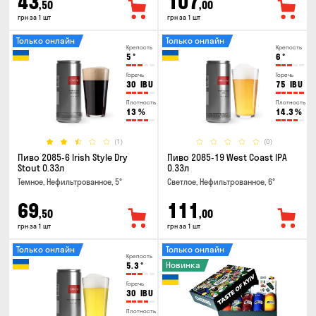
43
107
,50
,00
грн за 1 шт
грн за 1 шт
Только онлайн
Только онлайн
Крепость
Крепость
5
°
6
°
Горечь
Горечь
30
IBU
75
IBU
Плотность
Плотность
13
%
14.3
%
(1)
(0)
Пиво 2085-6 Irish Style Dry
Пиво 2085-19 West Coast IPA
Stout 0.33л
0.33л
Темное, Нефильтрованное, 5°
Светлое, Нефильтрованное, 6°
69
111
,50
,00
грн за 1 шт
грн за 1 шт
Только онлайн
Только онлайн
Крепость
Новинка
5.3
°
Горечь
30
IBU
Плотность