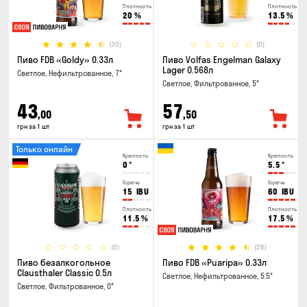
Плотность
Плотность
20
%
13.5
%
(30)
(0)
Пиво FDB «Goldy» 0.33л
Пиво Volfas Engelman Galaxy
Lager 0.568л
Светлое, Нефильтрованное, 7°
Светлое, Фильтрованное, 5°
43
57
,00
,50
грн за 1 шт
грн за 1 шт
Только онлайн
Крепость
Крепость
0
°
5.5
°
Горечь
Горечь
15
IBU
60
IBU
Плотность
Плотность
11.5
%
17.5
%
(0)
(26)
Пиво безалкогольное
Пиво FDB «Puaripa» 0.33л
Clausthaler Classic 0.5л
Светлое, Нефильтрованное, 5.5°
Светлое, Фильтрованное, 0°