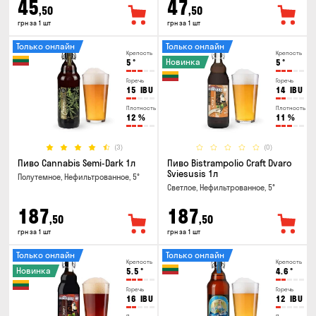
45
47
,50
,50
грн за 1 шт
грн за 1 шт
Только онлайн
Только онлайн
Крепость
Крепость
Новинка
5
°
5
°
Горечь
Горечь
15
IBU
14
IBU
Плотность
Плотность
12
%
11
%
(3)
(0)
Пиво Cannabis Semi-Dark 1л
Пиво Bistrampolio Craft Dvaro
Sviesusis 1л
Полутемное, Нефильтрованное, 5°
Светлое, Нефильтрованное, 5°
187
187
,50
,50
грн за 1 шт
грн за 1 шт
Только онлайн
Только онлайн
Крепость
Крепость
Новинка
5.5
°
4.6
°
Горечь
Горечь
16
IBU
12
IBU