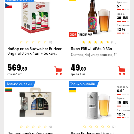
Крепость
5
°
Горечь
30
IBU
Плотность
12
%
(0)
(30)
Набор пива Budweiser Budvar
Пиво FDB «L.APA» 0.33л
Original 0.5л х 4шт + бокал
Светлое, Нефильтрованное, 5°
0.33л
569
49
,50
,00
грн за 1 шт
грн за 1 шт
Только онлайн
Только онлайн
Крепость
4.6
°
Горечь
15
IBU
Плотность
12
%
(0)
(0)
Подарочный набор пива
Пиво Underwood Forest