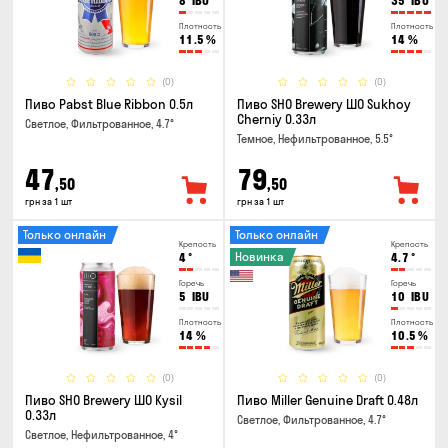
8
IBU
35
IBU
Плотность
Плотность
11.5
%
14
%
(0)
(0)
Пиво Pabst Blue Ribbon 0.5л
Пиво SHO Brewery ШО Sukhoy
Cherniy 0.33л
Светлое, Фильтрованное, 4.7°
Темное, Нефильтрованное, 5.5°
47
79
,50
,50
грн за 1 шт
грн за 1 шт
Только онлайн
Только онлайн
Крепость
Крепость
Новинка
4
°
4.7
°
Горечь
Горечь
5
IBU
10
IBU
Плотность
Плотность
14
%
10.5
%
(0)
(0)
Пиво SHO Brewery ШО Kysil
Пиво Miller Genuine Draft 0.48л
0.33л
Светлое, Фильтрованное, 4.7°
Светлое, Нефильтрованное, 4°