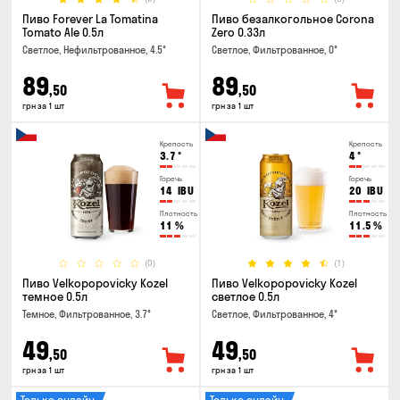
Пиво Forever La Tomatina
Пиво безалкогольное Corona
Tomato Ale 0.5л
Zero 0.33л
Светлое, Нефильтрованное, 4.5°
Светлое, Фильтрованное, 0°
89
89
,50
,50
грн за 1 шт
грн за 1 шт
Крепость
Крепость
3.7
°
4
°
Горечь
Горечь
14
IBU
20
IBU
Плотность
Плотность
11
%
11.5
%
(0)
(1)
Пиво Velkopopovicky Kozel
Пиво Velkopopovicky Kozel
темное 0.5л
светлое 0.5л
Темное, Фильтрованное, 3.7°
Светлое, Фильтрованное, 4°
49
49
,50
,50
грн за 1 шт
грн за 1 шт
Только онлайн
Только онлайн