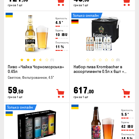
грн за 1 шт
грн за 1 шт
Только онлайн
Крепость
4.5
°
Горечь
10
IBU
Плотность
11
%
(1)
(0)
Пиво «Чайка Чорноморська»
Набор пива Krombacher в
0.45л
ассортименте 0.5л х 6шт +
термосумка
Светлое, Фильтрованное, 4.5°
59
617
,50
,00
грн за 1 шт
грн за 1 шт
Только онлайн
Крепость
5.5
°
Горечь
42
IBU
Плотность
14.5
%