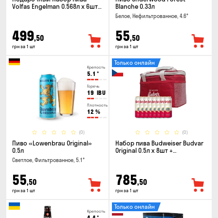
Volfas Engelman 0.568л x 6шт +
Blanche 0.33л
бокал 0.568л
Белое, Нефильтрованное, 4.6°
499
55
,50
,50
грн за 1 шт
грн за 1 шт
Только онлайн
Крепость
5.1
°
Горечь
19
IBU
Плотность
12
%
(0)
(0)
Пиво «Lowenbrau Original»
Набор пива Budweiser Budvar
0.5л
Original 0.5л x 8шт +
термосумка
Светлое, Фильтрованное, 5.1°
55
785
,50
,50
грн за 1 шт
грн за 1 шт
Только онлайн
Крепость
4.4
°