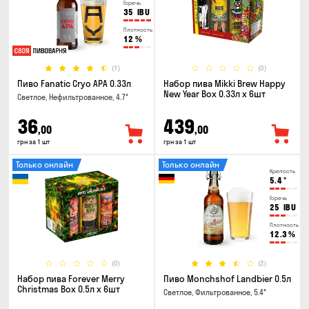
Горечь
35
IBU
Плотность
12
%
(1)
(0)
Пиво Fanatic Cryo APA 0.33л
Набор пива Mikki Brew Happy
New Year Box 0.33л x 6шт
Светлое, Нефильтрованное, 4.7°
36
439
,00
,00
грн за 1 шт
грн за 1 шт
Только онлайн
Только онлайн
Крепость
5.4
°
Горечь
25
IBU
Плотность
12.3
%
(0)
(2)
Набор пива Forever Merry
Пиво Monchshof Landbier 0.5л
Christmas Box 0.5л x 6шт
Светлое, Фильтрованное, 5.4°