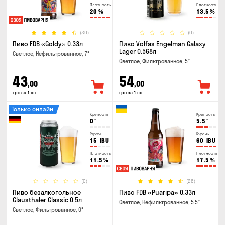
Плотность
Плотность
20
%
13.5
%
(30)
(0)
Пиво FDB «Goldy» 0.33л
Пиво Volfas Engelman Galaxy
Lager 0.568л
Светлое, Нефильтрованное, 7°
Светлое, Фильтрованное, 5°
43
54
,00
,00
грн за 1 шт
грн за 1 шт
Только онлайн
Крепость
Крепость
0
°
5.5
°
Горечь
Горечь
15
IBU
60
IBU
Плотность
Плотность
11.5
%
17.5
%
(0)
(26)
Пиво безалкогольное
Пиво FDB «Puaripa» 0.33л
Clausthaler Classic 0.5л
Светлое, Нефильтрованное, 5.5°
Светлое, Фильтрованное, 0°