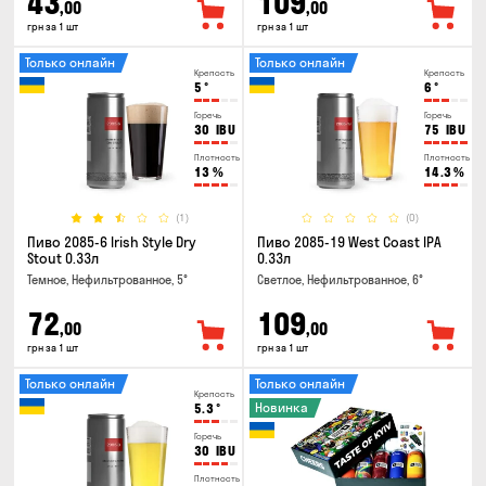
43
109
,00
,00
грн за 1 шт
грн за 1 шт
Только онлайн
Только онлайн
Крепость
Крепость
5
°
6
°
Горечь
Горечь
30
IBU
75
IBU
Плотность
Плотность
13
%
14.3
%
(1)
(0)
Пиво 2085-6 Irish Style Dry
Пиво 2085-19 West Coast IPA
Stout 0.33л
0.33л
Темное, Нефильтрованное, 5°
Светлое, Нефильтрованное, 6°
72
109
,00
,00
грн за 1 шт
грн за 1 шт
Только онлайн
Только онлайн
Крепость
Новинка
5.3
°
Горечь
30
IBU
Плотность