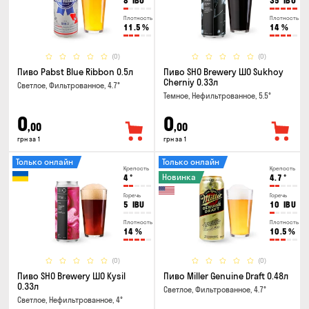
8
IBU
35
IBU
Плотность
Плотность
11.5
%
14
%
(0)
(0)
Пиво Pabst Blue Ribbon 0.5л
Пиво SHO Brewery ШО Sukhoy
Cherniy 0.33л
Светлое, Фильтрованное, 4.7°
Темное, Нефильтрованное, 5.5°
0
0
,00
,00
грн за 1
грн за 1
Только онлайн
Только онлайн
Крепость
Крепость
Новинка
4
°
4.7
°
Горечь
Горечь
5
IBU
10
IBU
Плотность
Плотность
14
%
10.5
%
(0)
(0)
Пиво SHO Brewery ШО Kysil
Пиво Miller Genuine Draft 0.48л
0.33л
Светлое, Фильтрованное, 4.7°
Светлое, Нефильтрованное, 4°