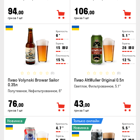
94
106
,00
,00
грн за 1 шт
грн за 1 шт
Крепость
Крепость
6
°
5.1
°
Горечь
Горечь
15
IBU
26
IBU
Плотность
Плотность
15
%
12
%
(0)
(0)
Пиво Volynski Browar Sailor
Пиво AltMuller Original 0.5л
0.35л
Светлое, Фильтрованное, 5.1°
Полутемное, Нефильтрованное, 6°
76
43
,00
,00
грн за 1 шт
грн за 1 шт
Новинка
Только онлайн
Крепость
Крепость
Новинка
4.7
°
5.5
°
Горечь
Горечь