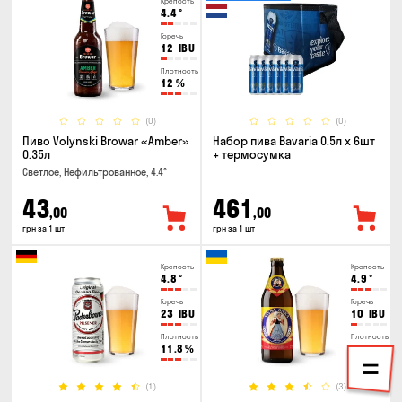
Крепость
4.4
°
Горечь
12
IBU
Плотность
12
%
(0)
(0)
Пиво Volynski Browar «Amber»
Набор пива Bavaria 0.5л х 6шт
0.35л
+ термосумка
Светлое, Нефильтрованное, 4.4°
43
461
,00
,00
грн за 1 шт
грн за 1 шт
Крепость
Крепость
4.8
°
4.9
°
Горечь
Горечь
23
IBU
10
IBU
Плотность
Плотность
11.8
%
11
%
(1)
(3)