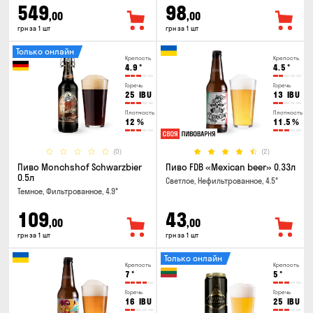
549
98
,00
,00
грн за 1 шт
грн за 1 шт
Только онлайн
Крепость
Крепость
4.9
°
4.5
°
Горечь
Горечь
25
IBU
13
IBU
Плотность
Плотность
12
%
11.5
%
(0)
(2)
Пиво Monchshof Schwarzbier
Пиво FDB «Mexican beer» 0.33л
0.5л
Светлое, Нефильтрованное, 4.5°
Темное, Фильтрованное, 4.9°
109
43
,00
,00
грн за 1 шт
грн за 1 шт
Только онлайн
Крепость
Крепость
7
°
5
°
Горечь
Горечь
16
IBU
25
IBU