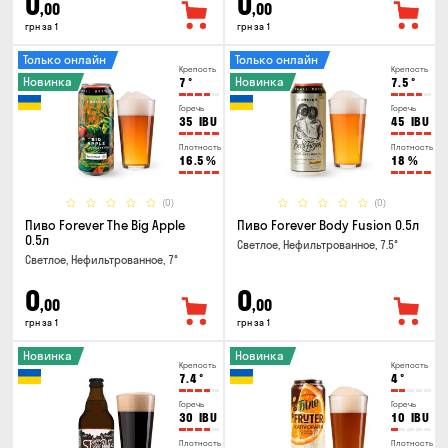
0
0
,00
,00
грн за 1
грн за 1
Только онлайн
Только онлайн
Крепость
Крепость
Новинка
Новинка
7
°
7.5
°
Горечь
Горечь
35
IBU
45
IBU
Плотность
Плотность
16.5
%
18
%
(0)
(0)
Пиво Forever The Big Apple
Пиво Forever Body Fusion 0.5л
0.5л
Светлое, Нефильтрованное, 7.5°
Светлое, Нефильтрованное, 7°
0
0
,00
,00
грн за 1
грн за 1
Новинка
Новинка
Крепость
Крепость
7.4
°
4
°
Горечь
Горечь
30
IBU
10
IBU
Плотность
Плотность