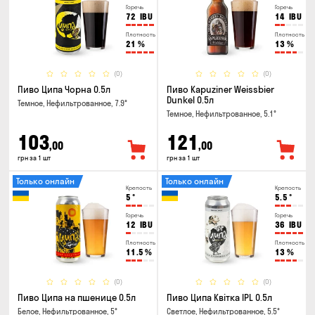
Горечь
Горечь
72
IBU
14
IBU
Плотность
Плотность
21
%
13
%
(0)
(0)
Пиво Ципа Чорна 0.5л
Пиво Kapuziner Weissbier
Dunkel 0.5л
Темное, Нефильтрованное, 7.9°
Темное, Нефильтрованное, 5.1°
103
121
,00
,00
грн за 1 шт
грн за 1 шт
Только онлайн
Только онлайн
Крепость
Крепость
5
°
5.5
°
Горечь
Горечь
12
IBU
36
IBU
Плотность
Плотность
11.5
%
13
%
(0)
(0)
Пиво Ципа на пшенице 0.5л
Пиво Ципа Квітка IPL 0.5л
Белое, Нефильтрованное, 5°
Светлое, Нефильтрованное, 5.5°