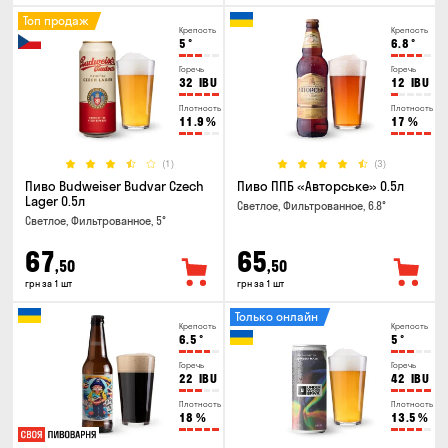
Топ продаж
Крепость
Крепость
5
°
6.8
°
Горечь
Горечь
32
IBU
12
IBU
Плотность
Плотность
11.9
%
17
%
(1)
(3)
Пиво Budweiser Budvar Czech
Пиво ППБ «Авторське» 0.5л
Lager 0.5л
Светлое, Фильтрованное, 6.8°
Светлое, Фильтрованное, 5°
67
65
,50
,50
грн за 1 шт
грн за 1 шт
Только онлайн
Крепость
Крепость
6.5
°
5
°
Горечь
Горечь
22
IBU
42
IBU
Плотность
Плотность
18
%
13.5
%