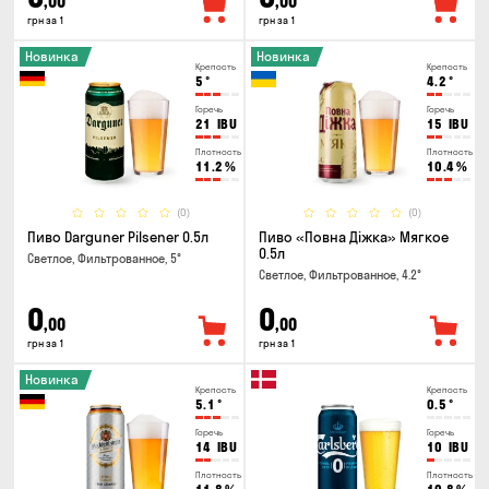
,00
,00
грн за 1
грн за 1
Новинка
Новинка
Крепость
Крепость
5
°
4.2
°
Горечь
Горечь
21
IBU
15
IBU
Плотность
Плотность
11.2
%
10.4
%
(0)
(0)
Пиво Darguner Pilsener 0.5л
Пиво «Повна Діжка» Мягкое
0.5л
Светлое, Фильтрованное, 5°
Светлое, Фильтрованное, 4.2°
0
0
,00
,00
грн за 1
грн за 1
Новинка
Крепость
Крепость
5.1
°
0.5
°
Горечь
Горечь
14
IBU
10
IBU
Плотность
Плотность