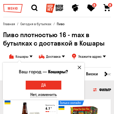
0
0
МЕНЮ
Главная
Сегодня в бутылках
Пиво
Пиво плотностью 16 - max в
бутылках с доставкой в ​​Кошары
Кошары
Доставка
Укажите адрес
Ваш город —
Кошары?
Все товары
Пиво
Сидр
Вино
Виски
Кокт
ДА
ПИВО
ФИЛЬТР
Нет, изменить
Только онлайн
Крепость
4.7
°