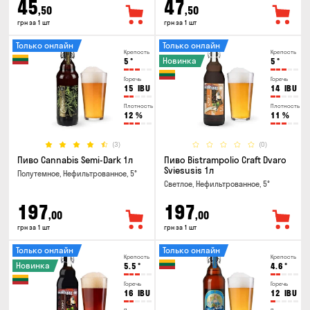
45
47
,50
,50
грн за 1 шт
грн за 1 шт
Только онлайн
Только онлайн
Крепость
Крепость
Новинка
5
°
5
°
Горечь
Горечь
15
IBU
14
IBU
Плотность
Плотность
12
%
11
%
(3)
(0)
Пиво Cannabis Semi-Dark 1л
Пиво Bistrampolio Craft Dvaro
Sviesusis 1л
Полутемное, Нефильтрованное, 5°
Светлое, Нефильтрованное, 5°
197
197
,00
,00
грн за 1 шт
грн за 1 шт
Только онлайн
Только онлайн
Крепость
Крепость
Новинка
5.5
°
4.6
°
Горечь
Горечь
16
IBU
12
IBU