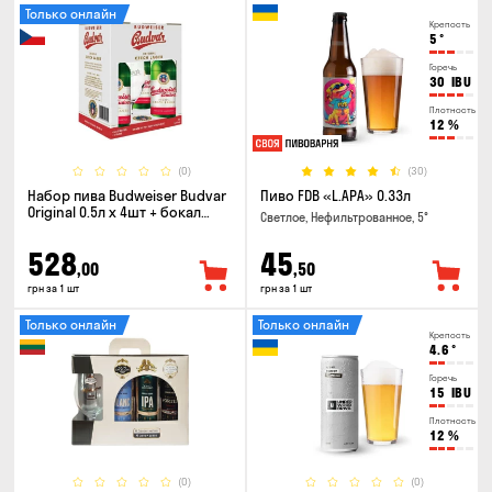
Только онлайн
Крепость
5
°
Горечь
30
IBU
Плотность
12
%
(0)
(30)
Набор пива Budweiser Budvar
Пиво FDB «L.APA» 0.33л
Original 0.5л х 4шт + бокал
Светлое, Нефильтрованное, 5°
0.33л
528
45
,00
,50
грн за 1 шт
грн за 1 шт
Только онлайн
Только онлайн
Крепость
4.6
°
Горечь
15
IBU
Плотность
12
%
(0)
(0)