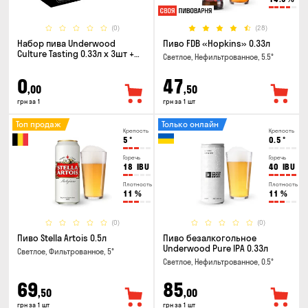
(0)
(28)
Набор пива Underwood
Пиво FDB «Hopkins» 0.33л
Culture Tasting 0.33л x 3шт +
Светлое, Нефильтрованное, 5.5°
бокал
0
47
,00
,50
грн за 1
грн за 1 шт
Топ продаж
Только онлайн
Крепость
Крепость
5
°
0.5
°
Горечь
Горечь
18
IBU
40
IBU
Плотность
Плотность
11
%
11
%
(0)
(0)
Пиво Stella Artois 0.5л
Пиво безалкогольное
Underwood Pure IPA 0.33л
Светлое, Фильтрованное, 5°
Светлое, Нефильтрованное, 0.5°
69
85
,50
,00
грн за 1 шт
грн за 1 шт