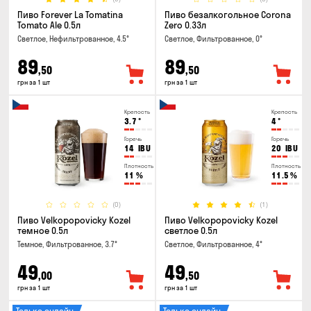
Пиво Forever La Tomatina
Пиво безалкогольное Corona
Tomato Ale 0.5л
Zero 0.33л
Светлое, Нефильтрованное, 4.5°
Светлое, Фильтрованное, 0°
89
89
,50
,50
грн за 1 шт
грн за 1 шт
Крепость
Крепость
3.7
°
4
°
Горечь
Горечь
14
IBU
20
IBU
Плотность
Плотность
11
%
11.5
%
(0)
(1)
Пиво Velkopopovicky Kozel
Пиво Velkopopovicky Kozel
темное 0.5л
светлое 0.5л
Темное, Фильтрованное, 3.7°
Светлое, Фильтрованное, 4°
49
49
,00
,50
грн за 1 шт
грн за 1 шт
Только онлайн
Только онлайн