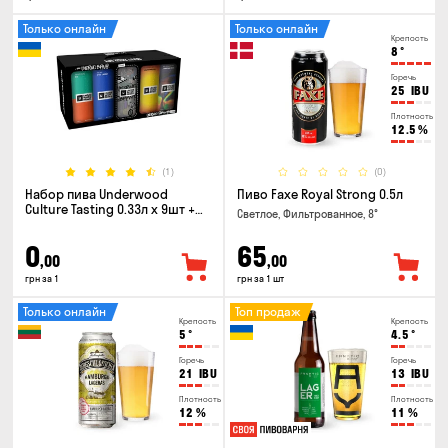
Только онлайн
Только онлайн
Крепость
8
°
Горечь
25
IBU
Плотность
12.5
%
(1)
(0)
Набор пива Underwood
Пиво Faxe Royal Strong 0.5л
Culture Tasting 0.33л x 9шт +
Светлое, Фильтрованное, 8°
бокал
0
65
,00
,00
грн за 1
грн за 1 шт
Только онлайн
Топ продаж
Крепость
Крепость
5
°
4.5
°
Горечь
Горечь
21
IBU
13
IBU
Плотность
Плотность
12
%
11
%