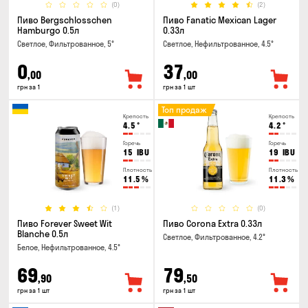
(0)
(2)
Пиво Bergschlosschen
Пиво Fanatic Mexican Lager
Hamburgo 0.5л
0.33л
Светлое, Фильтрованное, 5°
Светлое, Нефильтрованное, 4.5°
0
37
,00
,00
грн за 1
грн за 1 шт
Топ продаж
Крепость
Крепость
4.5
°
4.2
°
Горечь
Горечь
15
IBU
19
IBU
Плотность
Плотность
11.5
%
11.3
%
(1)
(0)
Пиво Forever Sweet Wit
Пиво Corona Extra 0.33л
Blanche 0.5л
Светлое, Фильтрованное, 4.2°
Белое, Нефильтрованное, 4.5°
69
79
,90
,50
грн за 1 шт
грн за 1 шт