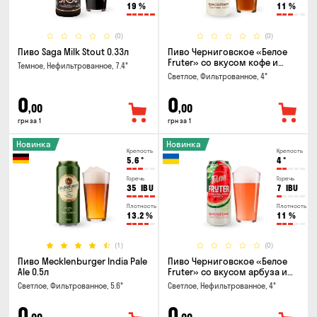
19
%
11
%
(0)
(0)
Пиво Saga Milk Stout 0.33л
Пиво Черниговское «Белое
Fruter» со вкусом кофе и
Темное, Нефильтрованное, 7.4°
апельсина 0.5 л
Светлое, Фильтрованное, 4°
0
0
,00
,00
грн за 1
грн за 1
Новинка
Новинка
Крепость
Крепость
5.6
°
4
°
Горечь
Горечь
35
IBU
7
IBU
Плотность
Плотность
13.2
%
11
%
(1)
(0)
Пиво Mecklenburger India Pale
Пиво Черниговское «Белое
Ale 0.5л
Fruter» со вкусом арбуза и
мяты 0.5л
Светлое, Фильтрованное, 5.6°
Светлое, Нефильтрованное, 4°
0
0