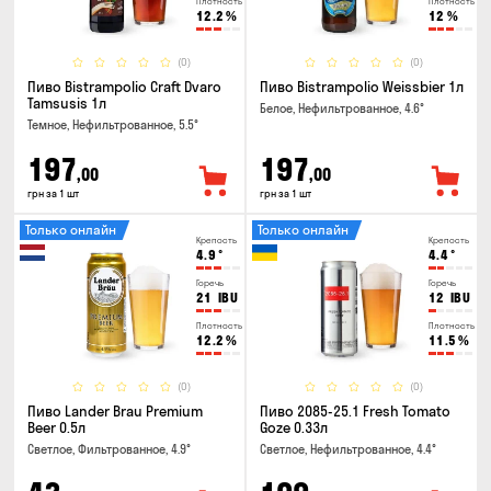
Плотность
Плотность
12.2
%
12
%
(0)
(0)
Пиво Bistrampolio Craft Dvaro
Пиво Bistrampolio Weissbier 1л
Tamsusis 1л
Белое, Нефильтрованное, 4.6°
Темное, Нефильтрованное, 5.5°
197
197
,00
,00
грн за 1 шт
грн за 1 шт
Только онлайн
Только онлайн
Крепость
Крепость
4.9
°
4.4
°
Горечь
Горечь
21
IBU
12
IBU
Плотность
Плотность
12.2
%
11.5
%
(0)
(0)
Пиво Lander Brau Premium
Пиво 2085-25.1 Fresh Tomato
Beer 0.5л
Goze 0.33л
Светлое, Фильтрованное, 4.9°
Светлое, Нефильтрованное, 4.4°