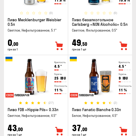
11.8
%
10.8
%
(0)
(0)
Пиво Mecklenburger Weisbier
Пиво безалкогольное
0.5л
Carlsberg «NON Alcoholic» 0.5л
Светлое, Нефильтрованное, 5.1°
Светлое, Фильтрованное, 0.5°
0
49
,00
,50
грн за 1
грн за 1 шт
Крепость
Крепость
4.5
°
4.5
°
Горечь
Горечь
25
IBU
9
IBU
Плотность
Плотность
11
%
11
%
(27)
(2)
Пиво FDB «Hippie Pils» 0.33л
Пиво Fanatic Blanche 0.33л
Светлое, Нефильтрованное, 4.5°
Белое, Нефильтрованное, 4.5°
43
37
,00
,00
грн за 1 шт
грн за 1 шт