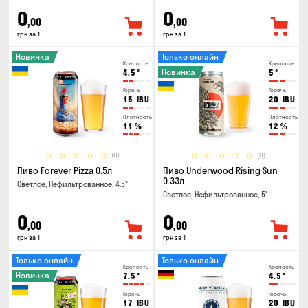
0
0
,00
,00
грн за 1
грн за 1
Новинка
Только онлайн
Крепость
Крепость
Новинка
4.5
°
5
°
Горечь
Горечь
15
IBU
20
IBU
Плотность
Плотность
11
%
12
%
(0)
(0)
Пиво Forever Pizza 0.5л
Пиво Underwood Rising Sun
0.33л
Светлое, Нефильтрованное, 4.5°
Светлое, Нефильтрованное, 5°
0
0
,00
,00
грн за 1
грн за 1
Только онлайн
Только онлайн
Крепость
Крепость
Новинка
7.5
°
4.5
°
Горечь
Горечь
17
IBU
20
IBU