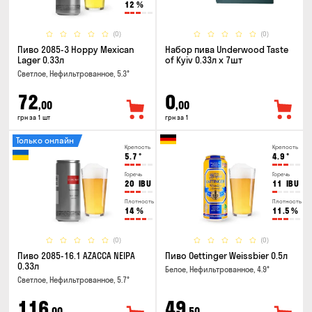
12
%
(0)
(0)
Пиво 2085-3 Hoppy Mexican
Набор пива Underwood Taste
Lager 0.33л
of Kyiv 0.33л x 7шт
Светлое, Нефильтрованное, 5.3°
72
0
,00
,00
грн за 1 шт
грн за 1
Только онлайн
Крепость
Крепость
5.7
°
4.9
°
Горечь
Горечь
20
IBU
11
IBU
Плотность
Плотность
14
%
11.5
%
(0)
(0)
Пиво 2085-16.1 AZACCA NEIPA
Пиво Oettinger Weissbier 0.5л
0.33л
Белое, Нефильтрованное, 4.9°
Светлое, Нефильтрованное, 5.7°
116
49
,00
,50