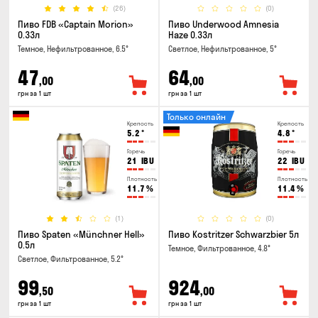
(26)
(0)
Пиво FDB «Captain Morion»
Пиво Underwood Amnesia
0.33л
Haze 0.33л
Темное, Нефильтрованное, 6.5°
Светлое, Нефильтрованное, 5°
47
64
,00
,00
грн за 1 шт
грн за 1 шт
Только онлайн
Крепость
Крепость
5.2
°
4.8
°
Горечь
Горечь
21
IBU
22
IBU
Плотность
Плотность
11.7
%
11.4
%
(1)
(0)
Пиво Spaten «Münchner Hell»
Пиво Kostritzer Schwarzbier 5л
0.5л
Темное, Фильтрованное, 4.8°
Светлое, Фильтрованное, 5.2°
99
924
,50
,00
грн за 1 шт
грн за 1 шт