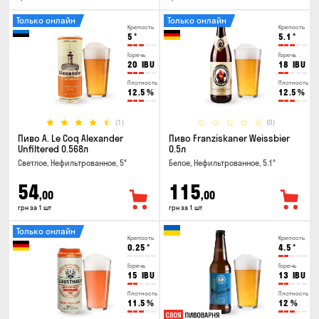
Только онлайн
Только онлайн
Крепость
Крепость
5
°
5.1
°
Горечь
Горечь
20
IBU
18
IBU
Плотность
Плотность
12.5
%
12.5
%
(1)
(0)
Пиво A. Le Coq Alexander
Пиво Franziskaner Weissbier
Unfiltered 0.568л
0.5л
Светлое, Нефильтрованное, 5°
Белое, Нефильтрованное, 5.1°
54
115
,00
,00
грн за 1 шт
грн за 1 шт
Только онлайн
Крепость
Крепость
0.25
°
4.5
°
Горечь
Горечь
15
IBU
13
IBU
Плотность
Плотность
11.5
%
12
%