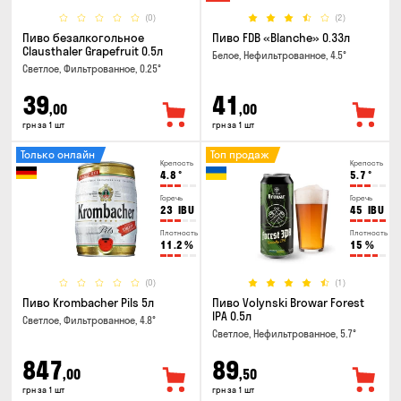
(0)
(2)
Пиво безалкогольное
Пиво FDB «Blanche» 0.33л
Clausthaler Grapefruit 0.5л
Белое, Нефильтрованное, 4.5°
Светлое, Фильтрованное, 0.25°
39
41
,00
,00
грн за 1 шт
грн за 1 шт
Только онлайн
Топ продаж
Крепость
Крепость
4.8
°
5.7
°
Горечь
Горечь
23
IBU
45
IBU
Плотность
Плотность
11.2
%
15
%
(0)
(1)
Пиво Krombacher Pils 5л
Пиво Volynski Browar Forest
IPA 0.5л
Светлое, Фильтрованное, 4.8°
Светлое, Нефильтрованное, 5.7°
847
89
,00
,50
грн за 1 шт
грн за 1 шт