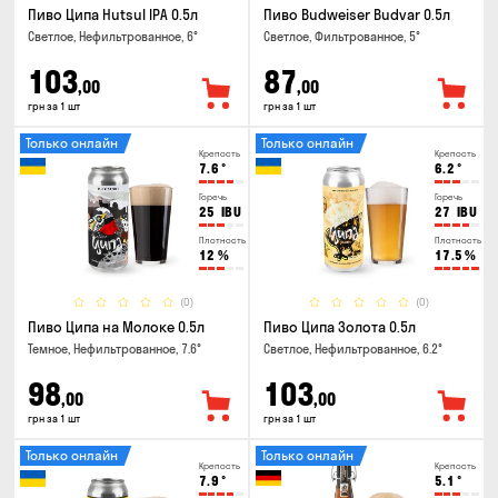
Пиво Ципа Hutsul IPA 0.5л
Пиво Budweiser Budvar 0.5л
Светлое, Нефильтрованное, 6°
Светлое, Фильтрованное, 5°
103
87
,00
,00
грн за 1 шт
грн за 1 шт
Только онлайн
Только онлайн
Крепость
Крепость
7.6
°
6.2
°
Горечь
Горечь
25
IBU
27
IBU
Плотность
Плотность
12
%
17.5
%
(0)
(0)
Пиво Ципа на Молоке 0.5л
Пиво Ципа Золота 0.5л
Темное, Нефильтрованное, 7.6°
Светлое, Нефильтрованное, 6.2°
98
103
,00
,00
грн за 1 шт
грн за 1 шт
Только онлайн
Только онлайн
Крепость
Крепость
7.9
°
5.1
°