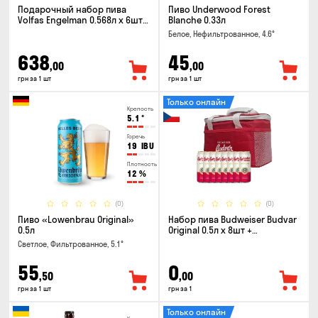
Подарочный набор пива
Пиво Underwood Forest
Volfas Engelman 0.568л x 6шт +
Blanche 0.33л
бокал 0.568л
Белое, Нефильтрованное, 4.6°
638
45
,00
,00
грн за 1 шт
грн за 1 шт
Только онлайн
Крепость
5.1
°
Горечь
19
IBU
Плотность
12
%
(0)
(0)
Пиво «Lowenbrau Original»
Набор пива Budweiser Budvar
0.5л
Original 0.5л x 8шт +
термосумка
Светлое, Фильтрованное, 5.1°
55
0
,50
,00
грн за 1 шт
грн за 1
Только онлайн