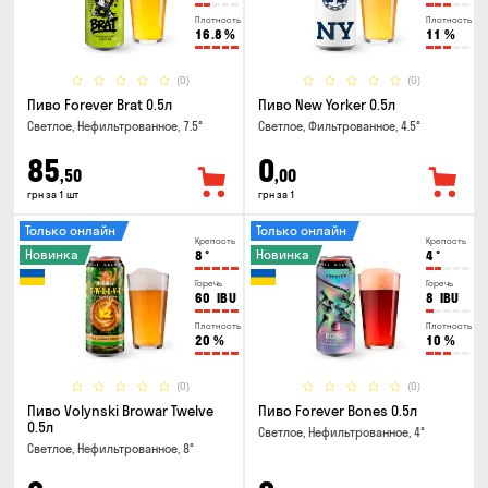
Плотность
Плотность
16.8
%
11
%
(0)
(0)
Пиво Forever Brat 0.5л
Пиво New Yorker 0.5л
Светлое, Нефильтрованное, 7.5°
Светлое, Фильтрованное, 4.5°
85
0
,50
,00
грн за 1 шт
грн за 1
Только онлайн
Только онлайн
Крепость
Крепость
Новинка
Новинка
8
°
4
°
Горечь
Горечь
60
IBU
8
IBU
Плотность
Плотность
20
%
10
%
(0)
(0)
Пиво Volynski Browar Twelve
Пиво Forever Bones 0.5л
0.5л
Светлое, Нефильтрованное, 4°
Светлое, Нефильтрованное, 8°