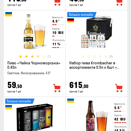
грн за 1 шт
грн за 1 шт
Только онлайн
Крепость
4.5
°
Горечь
10
IBU
Плотность
11
%
(1)
(0)
Пиво «Чайка Чорноморська»
Набор пива Krombacher в
0.45л
ассортименте 0.5л х 6шт +
термосумка
Светлое, Фильтрованное, 4.5°
59
615
,50
,00
грн за 1 шт
грн за 1 шт
Только онлайн
Крепость
5.5
°
Горечь
42
IBU
Плотность
14.5
%