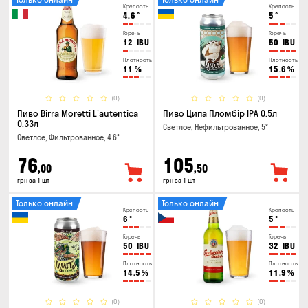
Крепость
Крепость
4.6
°
5
°
Горечь
Горечь
12
IBU
50
IBU
Плотность
Плотность
11
%
15.6
%
(0)
(0)
Пиво Birra Moretti L'autentica
Пиво Ципа Пломбір IPA 0.5л
0.33л
Светлое, Нефильтрованное, 5°
Светлое, Фильтрованное, 4.6°
76
105
,00
,50
грн за 1 шт
грн за 1 шт
Только онлайн
Только онлайн
Крепость
Крепость
6
°
5
°
Горечь
Горечь
50
IBU
32
IBU
Плотность
Плотность
14.5
%
11.9
%
(0)
(0)