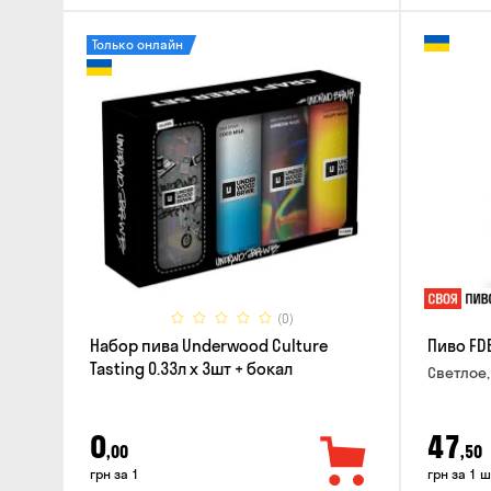
Только онлайн
(0)
Набор пива Underwood Culture
Пиво FD
Tasting 0.33л x 3шт + бокал
Светлое,
0
47
,00
,50
грн за 1
грн за 1 ш