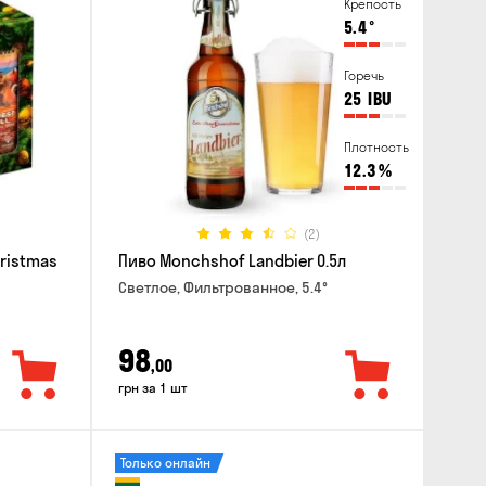
Крепость
5.4
°
Горечь
25
IBU
Плотность
12.3
%
(2)
hristmas
Пиво Monchshof Landbier 0.5л
Светлое, Фильтрованное, 5.4°
98
,00
грн за 1 шт
Только онлайн