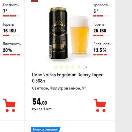
Крепость
Крепость
7
°
5
°
Горечь
Горечь
16
IBU
25
IBU
Плотность
Плотность
20
%
13.5
%
(0)
Пиво Volfas Engelman Galaxy Lager
0.568л
Светлое, Фильтрованное, 5°
54
,00
грн за 1 шт
Только онлайн