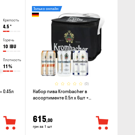
Только онлайн
Крепость
4.5
°
Горечь
10
IBU
Плотность
11
%
(0)
 0.45л
Набор пива Krombacher в
ассортименте 0.5л х 6шт +
термосумка
615
,00
грн за 1 шт