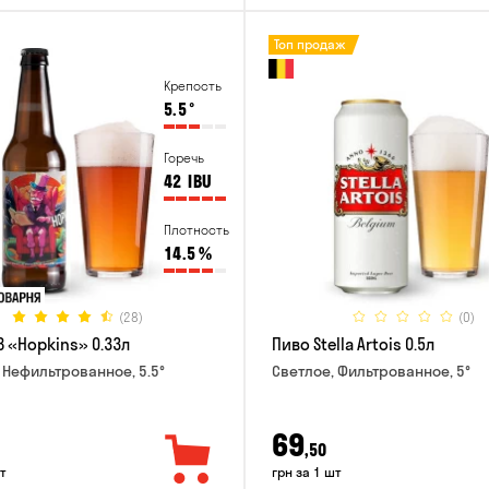
Топ продаж
Крепость
5.5
°
Горечь
42
IBU
Плотность
14.5
%
(28)
(0)
B «Hopkins» 0.33л
Пиво Stella Artois 0.5л
 Нефильтрованное, 5.5°
Светлое, Фильтрованное, 5°
69
,50
т
грн за 1 шт