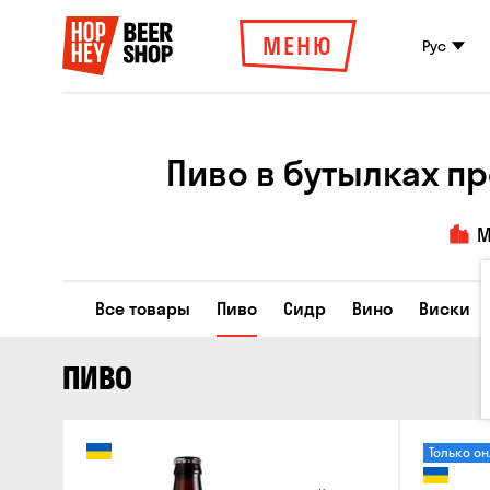
МЕНЮ
Рус
Пиво в бутылках п
М
Все товары
Пиво
Сидр
Вино
Виски
ПИВО
Только о