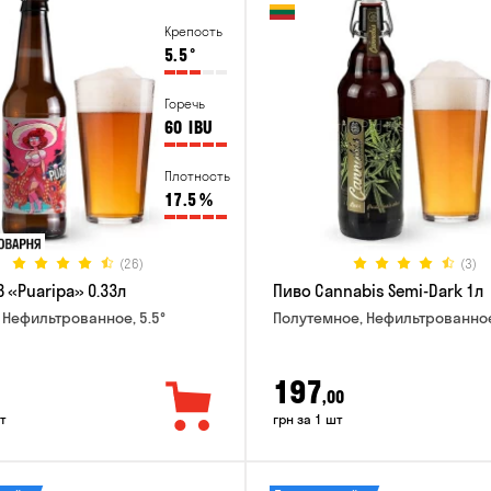
Крепость
5.5
°
Горечь
60
IBU
Плотность
17.5
%
(26)
(3)
 «Puaripa» 0.33л
Пиво Cannabis Semi-Dark 1л
 Нефильтрованное, 5.5°
Полутемное, Нефильтрованное
197
,00
т
грн за 1 шт