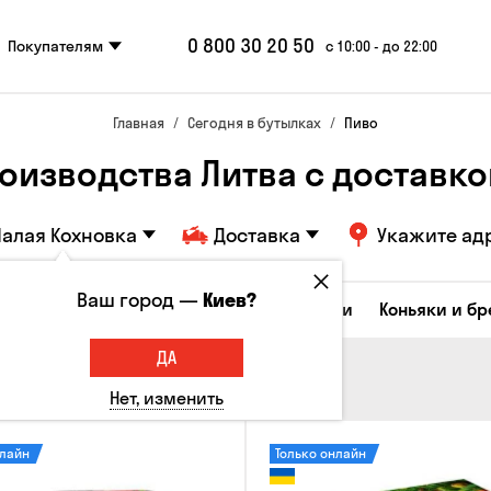
0 800 30 20 50
Покупателям
с 10:00 - до 22:00
Главная
Сегодня в бутылках
Пиво
роизводства Литва с доставко
алая Кохновка
Доставка
Укажите ад
Ваш город —
Киев?
Коктейли
Соджу
Ликеры и настойки
Коньяки и б
ДА
Нет, изменить
нлайн
Только онлайн