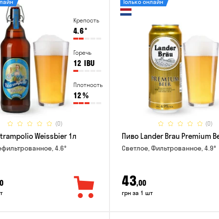
нлайн
Только онлайн
Крепость
4.6
°
Горечь
12
IBU
Плотность
12
%
(0)
(0)
trampolio Weissbier 1л
Пиво Lander Brau Premium Be
ефильтрованное, 4.6°
Светлое, Фильтрованное, 4.9°
43
0
,00
т
грн за 1 шт