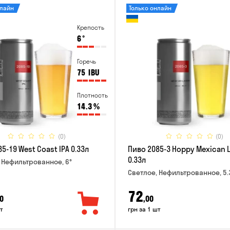
нлайн
Только онлайн
Крепость
6
°
Горечь
75
IBU
Плотность
14.3
%
(0)
(0)
5-19 West Coast IPA 0.33л
Пиво 2085-3 Hoppy Mexican 
0.33л
 Нефильтрованное, 6°
Светлое, Нефильтрованное, 5.
72
0
,00
т
грн за 1 шт