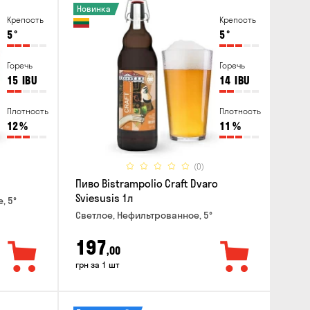
Новинка
Крепость
Крепость
5
°
5
°
Горечь
Горечь
15
IBU
14
IBU
Плотность
Плотность
12
%
11
%
(0)
Пиво Bistrampolio Craft Dvaro
Sviesusis 1л
, 5°
Светлое, Нефильтрованное, 5°
197
,00
грн за 1 шт