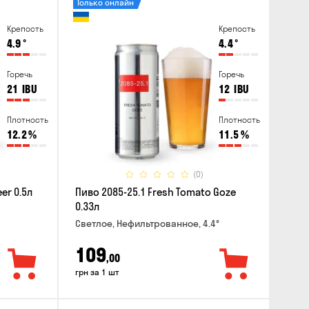
Только онлайн
Крепость
Крепость
4.9
°
4.4
°
Горечь
Горечь
21
IBU
12
IBU
Плотность
Плотность
12.2
%
11.5
%
(0)
er 0.5л
Пиво 2085-25.1 Fresh Tomato Goze
0.33л
Светлое, Нефильтрованное, 4.4°
109
,00
грн за 1 шт