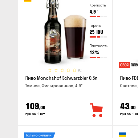
Крепость
4.9
°
Горечь
25
IBU
Плотность
12
%
(0)
Пиво Monchshof Schwarzbier 0.5л
Пиво FDB
Темное, Фильтрованное, 4.9°
Светлое,
109
43
,00
,00
грн за 1 шт
грн за 1 ш
Только онлайн