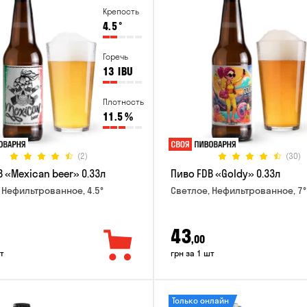
Крепость
4.5
°
Горечь
13
IBU
Плотность
11.5
%
(2)
(30)
 «Mexican beer» 0.33л
Пиво FDB «Goldy» 0.33л
 Нефильтрованное, 4.5°
Светлое, Нефильтрованное, 7°
43
,00
т
грн за 1 шт
Только онлайн