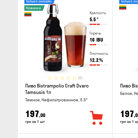
Только онлайн
Только о
Новинка
Крепость
5.5
°
Горечь
16
IBU
Плотность
12.2
%
(0)
Пиво Bistrampolio Craft Dvaro
Пиво Bis
Tamsusis 1л
Белое, Н
Темное, Нефильтрованное, 5.5°
197
197
,00
,0
грн за 1 шт
грн за 1 ш