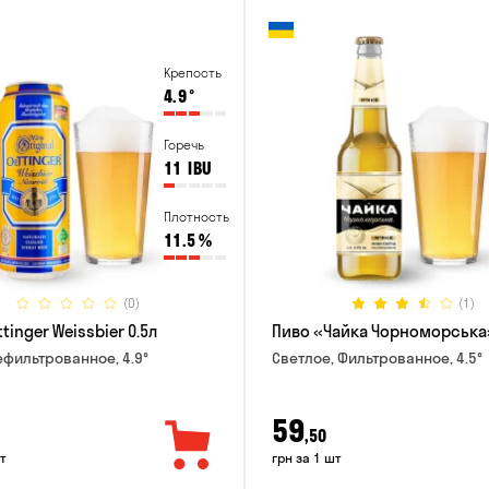
Крепость
4.9
°
Горечь
11
IBU
Плотность
11.5
%
(0)
(1)
tinger Weissbier 0.5л
Пиво «Чайка Чорноморська»
ефильтрованное, 4.9°
Светлое, Фильтрованное, 4.5°
59
,50
т
грн за 1 шт