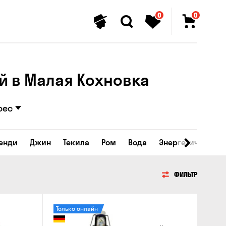
0
0
й в Малая Кохновка
рес
ренди
Джин
Текила
Ром
Вода
Энергетические 
ФИЛЬТР
Только онлайн