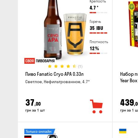
Крепость
4.7
°
Горечь
35
IBU
Плотность
12
%
(1)
Пиво Fanatic Cryo APA 0.33л
Набор п
Year Box
Светлое, Нефильтрованное, 4.7°
37
439
,00
,0
грн за 1 шт
грн за 1 ш
Только онлайн