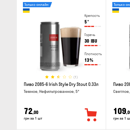
Только онлайн
Только о
Крепость
5
°
Горечь
30
IBU
Плотность
13
%
(1)
Пиво 2085-6 Irish Style Dry Stout 0.33л
Пиво 208
Темное, Нефильтрованное, 5°
Светлое,
72
109
,00
,0
грн за 1 шт
грн за 1 ш