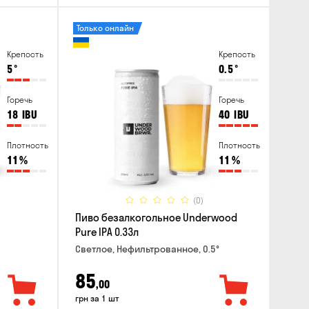
Только онлайн
Крепость
Крепость
5
°
0.5
°
Горечь
Горечь
18
IBU
40
IBU
Плотность
Плотность
11
%
11
%
(0)
Пиво безалкогольное Underwood
Pure IPA 0.33л
Светлое, Нефильтрованное, 0.5°
85
,00
грн за 1 шт