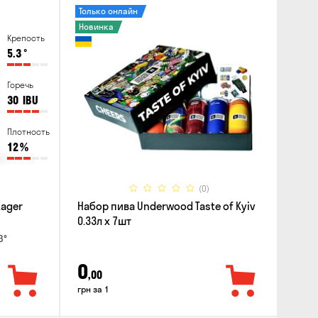
Только онлайн
Новинка
Крепость
5.3
°
Горечь
30
IBU
Плотность
12
%
(0)
Lager
Набор пива Underwood Taste of Kyiv
0.33л x 7шт
3°
0
,00
грн за 1