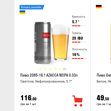
Только онлайн
Крепость
5.7
°
Горечь
20
IBU
Плотность
14
%
(0)
Пиво 2085-16.1 AZACCA NEIPA 0.33л
Пиво Oet
Светлое, Нефильтрованное, 5.7°
Белое, Н
116
49
,00
,50
грн за 1 шт
грн за 1 ш