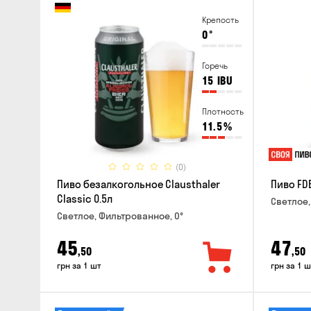
Крепость
0
°
Горечь
15
IBU
Плотность
11.5
%
(0)
Пиво безалкогольное Clausthaler
Пиво FDB
Classic 0.5л
Светлое,
Светлое, Фильтрованное, 0°
45
47
,50
,50
грн за 1 шт
грн за 1 ш