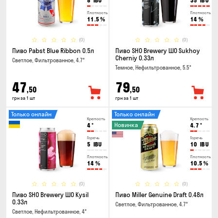
8
IBU
35
IBU
Плотность
Плотность
11.5
%
14
%
(0)
(0)
Пиво Pabst Blue Ribbon 0.5л
Пиво SHO Brewery ШО Sukhoy
Cherniy 0.33л
Светлое, Фильтрованное, 4.7°
Темное, Нефильтрованное, 5.5°
47
79
,50
,50
грн за 1 шт
грн за 1 шт
Только онлайн
Только онлайн
Крепость
Крепость
Новинка
4
°
4.7
°
Горечь
Горечь
5
IBU
10
IBU
Плотность
Плотность
14
%
10.5
%
(0)
(0)
Пиво SHO Brewery ШО Kysil
Пиво Miller Genuine Draft 0.48л
0.33л
Светлое, Фильтрованное, 4.7°
Светлое, Нефильтрованное, 4°