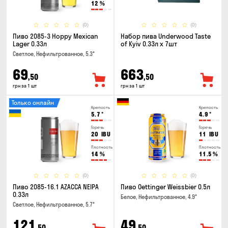
12
%
(0)
(0)
Пиво 2085-3 Hoppy Mexican
Набор пива Underwood Taste
Lager 0.33л
of Kyiv 0.33л x 7шт
Светлое, Нефильтрованное, 5.3°
69
663
,50
,50
грн за 1 шт
грн за 1 шт
Только онлайн
Крепость
Крепость
5.7
°
4.9
°
Горечь
Горечь
20
IBU
11
IBU
Плотность
Плотность
14
%
11.5
%
(0)
(0)
Пиво 2085-16.1 AZACCA NEIPA
Пиво Oettinger Weissbier 0.5л
0.33л
Белое, Нефильтрованное, 4.9°
Светлое, Нефильтрованное, 5.7°
121
49
,50
,50