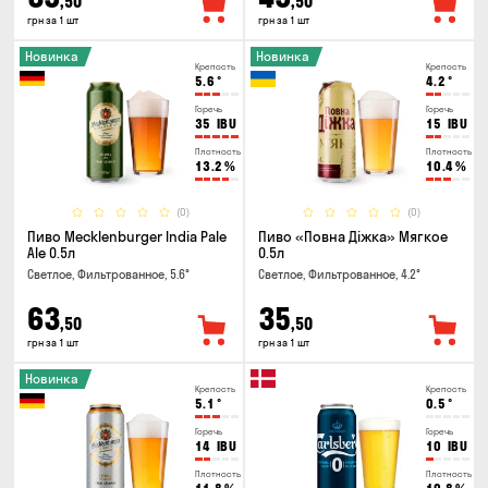
,50
,50
грн за 1 шт
грн за 1 шт
Новинка
Новинка
Крепость
Крепость
5.6
°
4.2
°
Горечь
Горечь
35
IBU
15
IBU
Плотность
Плотность
13.2
%
10.4
%
(0)
(0)
Пиво Mecklenburger India Pale
Пиво «Повна Діжка» Мягкое
Ale 0.5л
0.5л
Светлое, Фильтрованное, 5.6°
Светлое, Фильтрованное, 4.2°
63
35
,50
,50
грн за 1 шт
грн за 1 шт
Новинка
Крепость
Крепость
5.1
°
0.5
°
Горечь
Горечь
14
IBU
10
IBU
Плотность
Плотность