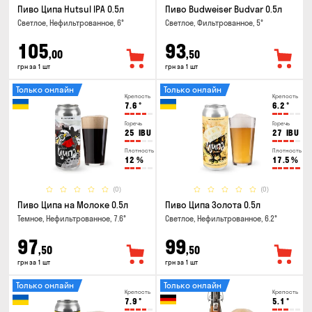
Пиво Ципа Hutsul IPA 0.5л
Пиво Budweiser Budvar 0.5л
Светлое, Нефильтрованное, 6°
Светлое, Фильтрованное, 5°
105
93
,00
,50
грн за 1 шт
грн за 1 шт
Только онлайн
Только онлайн
Крепость
Крепость
7.6
°
6.2
°
Горечь
Горечь
25
IBU
27
IBU
Плотность
Плотность
12
%
17.5
%
(0)
(0)
Пиво Ципа на Молоке 0.5л
Пиво Ципа Золота 0.5л
Темное, Нефильтрованное, 7.6°
Светлое, Нефильтрованное, 6.2°
97
99
,50
,50
грн за 1 шт
грн за 1 шт
Только онлайн
Только онлайн
Крепость
Крепость
7.9
°
5.1
°