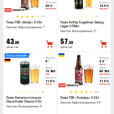
Плотность
Плотность
20
%
13.5
%
(30)
(0)
Пиво FDB «Goldy» 0.33л
Пиво Volfas Engelman Galaxy
Lager 0.568л
Светлое, Нефильтрованное, 7°
Светлое, Фильтрованное, 5°
43
57
,00
,50
грн за 1 шт
грн за 1 шт
Только онлайн
Крепость
Крепость
0
°
5.5
°
Горечь
Горечь
15
IBU
60
IBU
Плотность
Плотность
11.5
%
17.5
%
(0)
(26)
Пиво безалкогольное
Пиво FDB «Puaripa» 0.33л
Clausthaler Classic 0.5л
Светлое, Нефильтрованное, 5.5°
Светлое, Фильтрованное, 0°