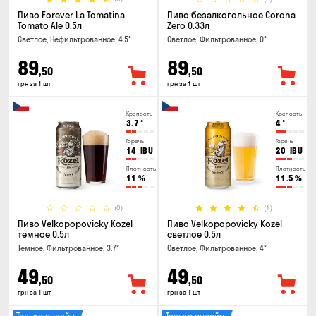
Пиво Forever La Tomatina
Пиво безалкогольное Corona
Tomato Ale 0.5л
Zero 0.33л
Светлое, Нефильтрованное, 4.5°
Светлое, Фильтрованное, 0°
89
89
,50
,50
грн за 1 шт
грн за 1 шт
Крепость
Крепость
3.7
°
4
°
Горечь
Горечь
14
IBU
20
IBU
Плотность
Плотность
11
%
11.5
%
(0)
(1)
Пиво Velkopopovicky Kozel
Пиво Velkopopovicky Kozel
темное 0.5л
светлое 0.5л
Темное, Фильтрованное, 3.7°
Светлое, Фильтрованное, 4°
49
49
,50
,50
грн за 1 шт
грн за 1 шт
Только онлайн
Только онлайн