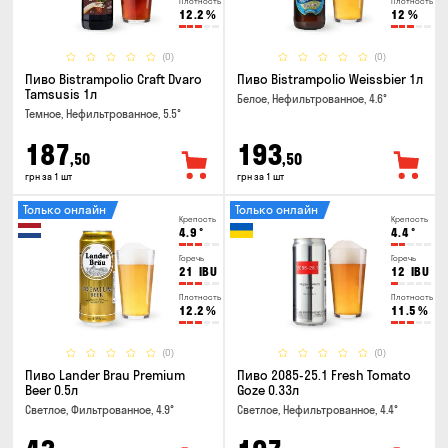
Плотность
Плотность
12.2
%
12
%
(0)
(0)
Пиво Bistrampolio Craft Dvaro
Пиво Bistrampolio Weissbier 1л
Tamsusis 1л
Белое, Нефильтрованное, 4.6°
Темное, Нефильтрованное, 5.5°
187
193
,50
,50
грн за 1 шт
грн за 1 шт
Только онлайн
Только онлайн
Крепость
Крепость
4.9
°
4.4
°
Горечь
Горечь
21
IBU
12
IBU
Плотность
Плотность
12.2
%
11.5
%
(0)
(0)
Пиво Lander Brau Premium
Пиво 2085-25.1 Fresh Tomato
Beer 0.5л
Goze 0.33л
Светлое, Фильтрованное, 4.9°
Светлое, Нефильтрованное, 4.4°