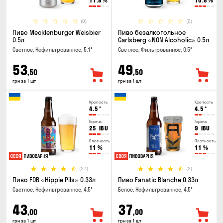
11.8
%
10.8
%
(0)
(0)
Пиво Mecklenburger Weisbier
Пиво безалкогольное
0.5л
Carlsberg «NON Alcoholic» 0.5л
Светлое, Нефильтрованное, 5.1°
Светлое, Фильтрованное, 0.5°
53
49
,50
,50
грн за 1 шт
грн за 1 шт
Крепость
Крепость
4.5
°
4.5
°
Горечь
Горечь
25
IBU
9
IBU
Плотность
Плотность
11
%
11
%
(27)
(2)
Пиво FDB «Hippie Pils» 0.33л
Пиво Fanatic Blanche 0.33л
Светлое, Нефильтрованное, 4.5°
Белое, Нефильтрованное, 4.5°
43
37
,00
,00
грн за 1 шт
грн за 1 шт