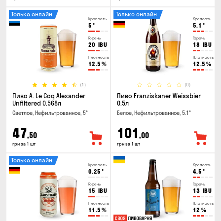
Только онлайн
Только онлайн
Крепость
Крепость
5
°
5.1
°
Горечь
Горечь
20
IBU
18
IBU
Плотность
Плотность
12.5
%
12.5
%
(1)
(0)
Пиво A. Le Coq Alexander
Пиво Franziskaner Weissbier
Unfiltered 0.568л
0.5л
Светлое, Нефильтрованное, 5°
Белое, Нефильтрованное, 5.1°
47
101
,50
,00
грн за 1 шт
грн за 1 шт
Только онлайн
Крепость
Крепость
0.25
°
4.5
°
Горечь
Горечь
15
IBU
13
IBU
Плотность
Плотность
11.5
%
12
%