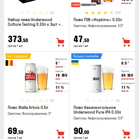
(0)
(28)
Набор пива Underwood
Пиво FDB «Hopkins» 0.33л
Culture Tasting 0.33л x 3шт +
Светлое, Нефильтрованное, 5.5°
бокал
373
47
,50
,50
грн за 1 шт
грн за 1 шт
Топ продаж
Только онлайн
Крепость
Крепость
5
°
0.5
°
Горечь
Горечь
18
IBU
40
IBU
Плотность
Плотность
11
%
11
%
(0)
(0)
Пиво Stella Artois 0.5л
Пиво безалкогольное
Underwood Pure IPA 0.33л
Светлое, Фильтрованное, 5°
Светлое, Нефильтрованное, 0.5°
69
90
,50
,00
грн за 1 шт
грн за 1 шт