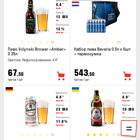
Крепость
4.4
°
Горечь
12
IBU
Плотность
12
%
(0)
(0)
Пиво Volynski Browar «Amber»
Набор пива Bavaria 0.5л х 6шт
0.35л
+ термосумка
Светлое, Нефильтрованное, 4.4°
67
543
,50
,50
грн за 1 шт
грн за 1 шт
Крепость
Крепость
4.8
°
4.9
°
Горечь
Горечь
23
IBU
10
IBU
Плотность
Плотность
11.8
%
11
%
(0)
(3)