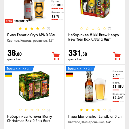
Горечь
35
IBU
Плотность
12
%
(1)
(0)
Пиво Fanatic Cryo APA 0.33л
Набор пива Mikki Brew Happy
New Year Box 0.33л x 6шт
Светлое, Нефильтрованное, 4.7°
36
331
,00
,50
грн за 1 шт
грн за 1 шт
Только онлайн
Только онлайн
Крепость
5.4
°
Горечь
25
IBU
Плотность
12.3
%
(0)
(2)
Набор пива Forever Merry
Пиво Monchshof Landbier 0.5л
Christmas Box 0.5л x 6шт
Светлое, Фильтрованное, 5.4°