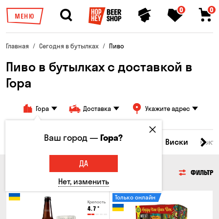
0
0
МЕНЮ
Главная
Сегодня в бутылках
Пиво
Пиво в бутылках с доставкой в
Гора
Гора
Доставка
Укажите адрес
Ваш город —
Гора?
Все товары
Пиво
Сидр
Вино
Виски
Кокт
ДА
ПИВО
ФИЛЬТР
Нет, изменить
Только онлайн
Крепость
4.7
°