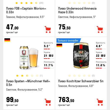
(26)
(0)
Пиво FDB «Captain Morion»
Пиво Underwood Amnesia
0.33л
Haze 0.33л
Темное, Нефильтрованное, 6.5°
Светлое, Нефильтрованное, 5°
47
75
,00
,50
грн за 1 шт
грн за 1 шт
Только онлайн
Крепость
Крепость
5.2
°
4.8
°
Горечь
Горечь
21
IBU
22
IBU
Плотность
Плотность
11.7
%
11.4
%
(1)
(0)
Пиво Spaten «Münchner Hell»
Пиво Kostritzer Schwarzbier 5л
0.5л
Темное, Фильтрованное, 4.8°
Светлое, Фильтрованное, 5.2°
99
763
,50
,50
грн за 1 шт
грн за 1 шт