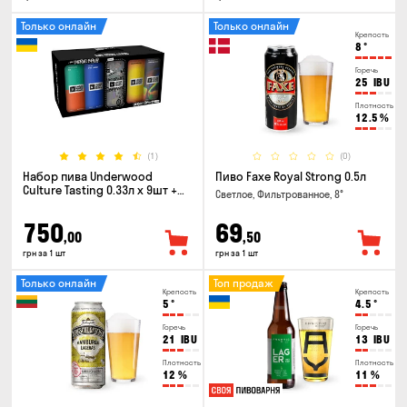
Только онлайн
Только онлайн
Крепость
8
°
Горечь
25
IBU
Плотность
12.5
%
(1)
(0)
Набор пива Underwood
Пиво Faxe Royal Strong 0.5л
Culture Tasting 0.33л x 9шт +
Светлое, Фильтрованное, 8°
бокал
750
69
,00
,50
грн за 1 шт
грн за 1 шт
Только онлайн
Топ продаж
Крепость
Крепость
5
°
4.5
°
Горечь
Горечь
21
IBU
13
IBU
Плотность
Плотность
12
%
11
%