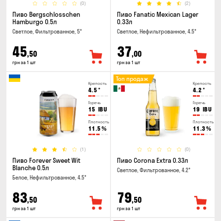
(0)
(2)
Пиво Bergschlosschen
Пиво Fanatic Mexican Lager
Hamburgo 0.5л
0.33л
Светлое, Фильтрованное, 5°
Светлое, Нефильтрованное, 4.5°
45
37
,50
,00
грн за 1 шт
грн за 1 шт
Топ продаж
Крепость
Крепость
4.5
°
4.2
°
Горечь
Горечь
15
IBU
19
IBU
Плотность
Плотность
11.5
%
11.3
%
(1)
(0)
Пиво Forever Sweet Wit
Пиво Corona Extra 0.33л
Blanche 0.5л
Светлое, Фильтрованное, 4.2°
Белое, Нефильтрованное, 4.5°
83
79
,50
,50
грн за 1 шт
грн за 1 шт