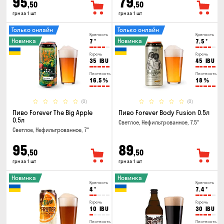
95
79
,50
,50
грн за 1 шт
грн за 1 шт
Только онлайн
Только онлайн
Крепость
Крепость
Новинка
Новинка
7
°
7.5
°
Горечь
Горечь
35
IBU
45
IBU
Плотность
Плотность
16.5
%
18
%
(0)
(0)
Пиво Forever The Big Apple
Пиво Forever Body Fusion 0.5л
0.5л
Светлое, Нефильтрованное, 7.5°
Светлое, Нефильтрованное, 7°
95
89
,50
,50
грн за 1 шт
грн за 1 шт
Новинка
Новинка
Крепость
Крепость
4
°
7.4
°
Горечь
Горечь
10
IBU
30
IBU
Плотность
Плотность