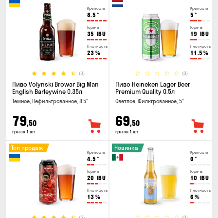
Крепость
Крепость
8.5
°
5
°
Горечь
Горечь
35
IBU
19
IBU
Плотность
Плотность
23
%
11.5
%
(3)
(0)
Пиво Volynski Browar Big Man
Пиво Heineken Lager Beer
English Barleywine 0.35л
Premium Quality 0.5л
Темное, Нефильтрованное, 8.5°
Светлое, Фильтрованное, 5°
79
69
,50
,50
грн за 1 шт
грн за 1 шт
Топ продаж
Новинка
Крепость
Крепость
4.5
°
0
°
Горечь
Горечь
20
IBU
10
IBU
Плотность
Плотность
13
%
6
%
(5)
(0)