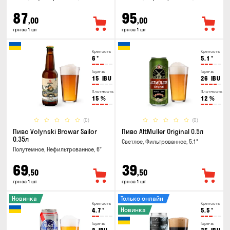
87
95
,00
,00
грн за 1 шт
грн за 1 шт
Крепость
Крепость
6
°
5.1
°
Горечь
Горечь
15
IBU
26
IBU
Плотность
Плотность
15
%
12
%
(0)
(0)
Пиво Volynski Browar Sailor
Пиво AltMuller Original 0.5л
0.35л
Светлое, Фильтрованное, 5.1°
Полутемное, Нефильтрованное, 6°
69
39
,50
,50
грн за 1 шт
грн за 1 шт
Новинка
Только онлайн
Крепость
Крепость
Новинка
4.7
°
5.5
°
Горечь
Горечь