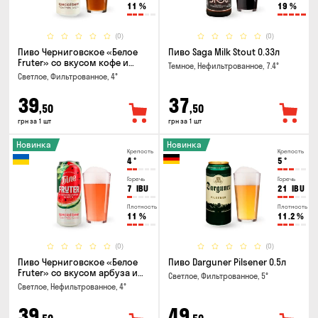
11
%
19
%
(0)
(0)
Пиво Черниговское «Белое
Пиво Saga Milk Stout 0.33л
Fruter» со вкусом кофе и
Темное, Нефильтрованное, 7.4°
апельсина 0.5 л
Светлое, Фильтрованное, 4°
39
37
,50
,50
грн за 1 шт
грн за 1 шт
Новинка
Новинка
Крепость
Крепость
4
°
5
°
Горечь
Горечь
7
IBU
21
IBU
Плотность
Плотность
11
%
11.2
%
(0)
(0)
Пиво Черниговское «Белое
Пиво Darguner Pilsener 0.5л
Fruter» со вкусом арбуза и
Светлое, Фильтрованное, 5°
мяты 0.5л
Светлое, Нефильтрованное, 4°
39
49