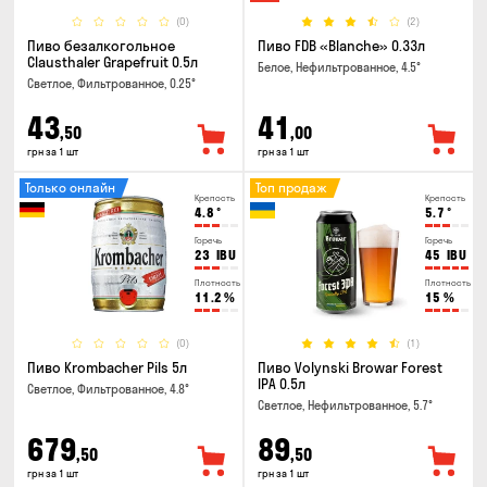
(0)
(2)
Пиво безалкогольное
Пиво FDB «Blanche» 0.33л
Clausthaler Grapefruit 0.5л
Белое, Нефильтрованное, 4.5°
Светлое, Фильтрованное, 0.25°
43
41
,50
,00
грн за 1 шт
грн за 1 шт
Только онлайн
Топ продаж
Крепость
Крепость
4.8
°
5.7
°
Горечь
Горечь
23
IBU
45
IBU
Плотность
Плотность
11.2
%
15
%
(0)
(1)
Пиво Krombacher Pils 5л
Пиво Volynski Browar Forest
IPA 0.5л
Светлое, Фильтрованное, 4.8°
Светлое, Нефильтрованное, 5.7°
679
89
,50
,50
грн за 1 шт
грн за 1 шт