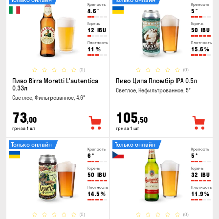
Крепость
Крепость
4.6
°
5
°
Горечь
Горечь
12
IBU
50
IBU
Плотность
Плотность
11
%
15.6
%
(0)
(0)
Пиво Birra Moretti L'autentica
Пиво Ципа Пломбір IPA 0.5л
0.33л
Светлое, Нефильтрованное, 5°
Светлое, Фильтрованное, 4.6°
73
105
,00
,50
грн за 1 шт
грн за 1 шт
Только онлайн
Только онлайн
Крепость
Крепость
6
°
5
°
Горечь
Горечь
50
IBU
32
IBU
Плотность
Плотность
14.5
%
11.9
%
(0)
(0)