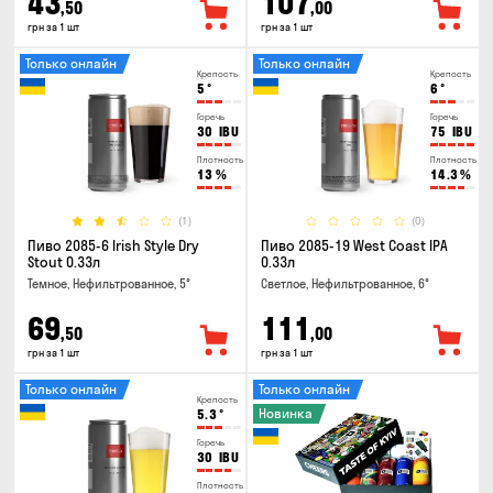
43
107
,50
,00
грн за 1 шт
грн за 1 шт
Только онлайн
Только онлайн
Крепость
Крепость
5
°
6
°
Горечь
Горечь
30
IBU
75
IBU
Плотность
Плотность
13
%
14.3
%
(1)
(0)
Пиво 2085-6 Irish Style Dry
Пиво 2085-19 West Coast IPA
Stout 0.33л
0.33л
Темное, Нефильтрованное, 5°
Светлое, Нефильтрованное, 6°
69
111
,50
,00
грн за 1 шт
грн за 1 шт
Только онлайн
Только онлайн
Крепость
Новинка
5.3
°
Горечь
30
IBU
Плотность