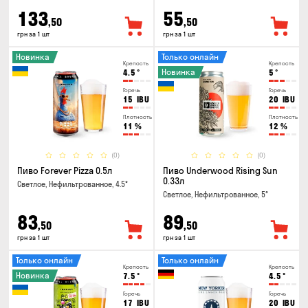
133
55
,50
,50
грн за 1 шт
грн за 1 шт
Новинка
Только онлайн
Крепость
Крепость
Новинка
4.5
°
5
°
Горечь
Горечь
15
IBU
20
IBU
Плотность
Плотность
11
%
12
%
(0)
(0)
Пиво Forever Pizza 0.5л
Пиво Underwood Rising Sun
0.33л
Светлое, Нефильтрованное, 4.5°
Светлое, Нефильтрованное, 5°
83
89
,50
,50
грн за 1 шт
грн за 1 шт
Только онлайн
Только онлайн
Крепость
Крепость
Новинка
7.5
°
4.5
°
Горечь
Горечь
17
IBU
20
IBU