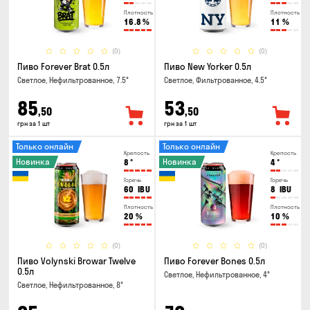
Плотность
Плотность
16.8
%
11
%
(0)
(0)
Пиво Forever Brat 0.5л
Пиво New Yorker 0.5л
Светлое, Нефильтрованное, 7.5°
Светлое, Фильтрованное, 4.5°
85
53
,50
,50
грн за 1 шт
грн за 1 шт
Только онлайн
Только онлайн
Крепость
Крепость
Новинка
Новинка
8
°
4
°
Горечь
Горечь
60
IBU
8
IBU
Плотность
Плотность
20
%
10
%
(0)
(0)
Пиво Volynski Browar Twelve
Пиво Forever Bones 0.5л
0.5л
Светлое, Нефильтрованное, 4°
Светлое, Нефильтрованное, 8°