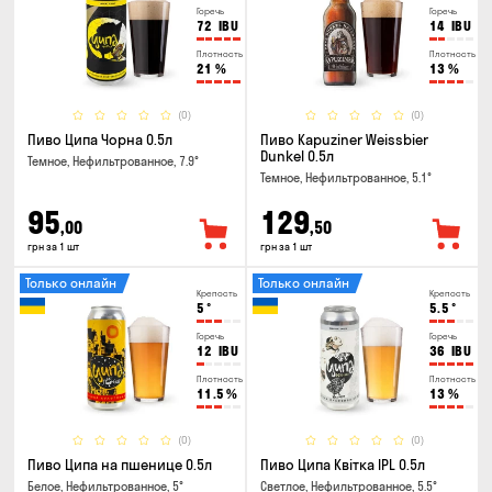
Горечь
Горечь
72
IBU
14
IBU
Плотность
Плотность
21
%
13
%
(0)
(0)
Пиво Ципа Чорна 0.5л
Пиво Kapuziner Weissbier
Dunkel 0.5л
Темное, Нефильтрованное, 7.9°
Темное, Нефильтрованное, 5.1°
95
129
,00
,50
грн за 1 шт
грн за 1 шт
Только онлайн
Только онлайн
Крепость
Крепость
5
°
5.5
°
Горечь
Горечь
12
IBU
36
IBU
Плотность
Плотность
11.5
%
13
%
(0)
(0)
Пиво Ципа на пшенице 0.5л
Пиво Ципа Квітка IPL 0.5л
Белое, Нефильтрованное, 5°
Светлое, Нефильтрованное, 5.5°