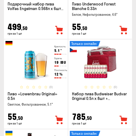
Подарочный набор пива
Пиво Underwood Forest
Volfas Engelman 0.568л x 6шт +
Blanche 0.33л
бокал 0.568л
Белое, Нефильтрованное, 4.6°
499
55
,50
,50
грн за 1 шт
грн за 1 шт
Только онлайн
Крепость
5.1
°
Горечь
19
IBU
Плотность
12
%
(0)
(0)
Пиво «Lowenbrau Original»
Набор пива Budweiser Budvar
0.5л
Original 0.5л x 8шт +
термосумка
Светлое, Фильтрованное, 5.1°
55
785
,50
,50
грн за 1 шт
грн за 1 шт
Только онлайн