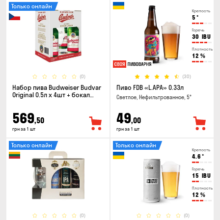
Только онлайн
Крепость
5
°
Горечь
30
IBU
Плотность
12
%
(0)
(30)
Набор пива Budweiser Budvar
Пиво FDB «L.APA» 0.33л
Original 0.5л х 4шт + бокал
Светлое, Нефильтрованное, 5°
0.33л
569
49
,50
,00
грн за 1 шт
грн за 1 шт
Только онлайн
Только онлайн
Крепость
4.6
°
Горечь
15
IBU
Плотность
12
%
(0)
(0)