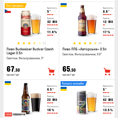
Топ продаж
Крепость
Крепость
5
°
6.8
°
Горечь
Горечь
32
IBU
12
IBU
Плотность
Плотность
11.9
%
17
%
(1)
(3)
Пиво Budweiser Budvar Czech
Пиво ППБ «Авторське» 0.5л
Lager 0.5л
Светлое, Фильтрованное, 6.8°
Светлое, Фильтрованное, 5°
67
65
,50
,50
грн за 1 шт
грн за 1 шт
Только онлайн
Крепость
Крепость
6.5
°
5
°
Горечь
Горечь
22
IBU
42
IBU
Плотность
Плотность
18
%
13.5
%