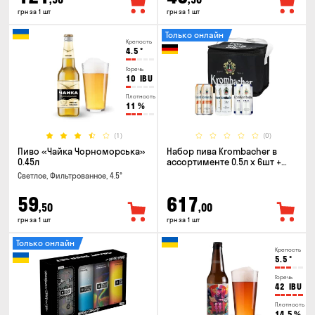
грн за 1 шт
грн за 1 шт
Только онлайн
Крепость
4.5
°
Горечь
10
IBU
Плотность
11
%
(1)
(0)
Пиво «Чайка Чорноморська»
Набор пива Krombacher в
0.45л
ассортименте 0.5л х 6шт +
термосумка
Светлое, Фильтрованное, 4.5°
59
617
,50
,00
грн за 1 шт
грн за 1 шт
Только онлайн
Крепость
5.5
°
Горечь
42
IBU
Плотность
14.5
%