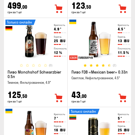
499
123
,00
,50
грн за 1 шт
грн за 1 шт
Только онлайн
Крепость
Крепость
4.9
°
4.5
°
Горечь
Горечь
25
IBU
13
IBU
Плотность
Плотность
12
%
11.5
%
(0)
(2)
Пиво Monchshof Schwarzbier
Пиво FDB «Mexican beer» 0.33л
0.5л
Светлое, Нефильтрованное, 4.5°
Темное, Фильтрованное, 4.9°
125
43
,50
,00
грн за 1 шт
грн за 1 шт
Только онлайн
Крепость
Крепость
7
°
5
°
Горечь
Горечь
16
IBU
25
IBU