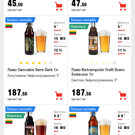
45
47
,50
,50
грн за 1 шт
грн за 1 шт
Только онлайн
Только онлайн
Крепость
Крепость
Новинка
5
°
5
°
Горечь
Горечь
15
IBU
14
IBU
Плотность
Плотность
12
%
11
%
(3)
(0)
Пиво Cannabis Semi-Dark 1л
Пиво Bistrampolio Craft Dvaro
Sviesusis 1л
Полутемное, Нефильтрованное, 5°
Светлое, Нефильтрованное, 5°
187
187
,50
,50
грн за 1 шт
грн за 1 шт
Только онлайн
Только онлайн
Крепость
Крепость
Новинка
5.5
°
4.6
°
Горечь
Горечь
16
IBU
12
IBU