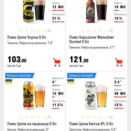
Горечь
Горечь
72
IBU
14
IBU
Плотность
Плотность
21
%
13
%
(0)
(0)
Пиво Ципа Чорна 0.5л
Пиво Kapuziner Weissbier
Dunkel 0.5л
Темное, Нефильтрованное, 7.9°
Темное, Нефильтрованное, 5.1°
103
121
,00
,00
грн за 1 шт
грн за 1 шт
Только онлайн
Только онлайн
Крепость
Крепость
5
°
5.5
°
Горечь
Горечь
12
IBU
36
IBU
Плотность
Плотность
11.5
%
13
%
(0)
(0)
Пиво Ципа на пшенице 0.5л
Пиво Ципа Квітка IPL 0.5л
Белое, Нефильтрованное, 5°
Светлое, Нефильтрованное, 5.5°