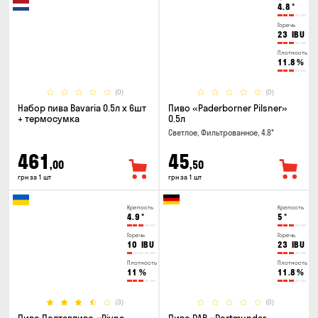
4.8
°
Горечь
23
IBU
Плотность
11.8
%
(0)
(0)
Набор пива Bavaria 0.5л х 6шт
Пиво «Paderborner Pilsner»
+ термосумка
0.5л
Светлое, Фильтрованное, 4.8°
461
45
,00
,50
грн за 1 шт
грн за 1 шт
Крепость
Крепость
4.9
°
5
°
Горечь
Горечь
10
IBU
23
IBU
Плотность
Плотность
11
%
11.8
%
(3)
(0)