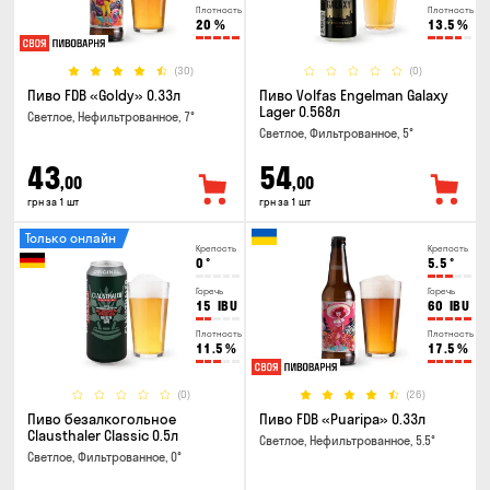
Плотность
Плотность
20
%
13.5
%
(30)
(0)
Пиво FDB «Goldy» 0.33л
Пиво Volfas Engelman Galaxy
Lager 0.568л
Светлое, Нефильтрованное, 7°
Светлое, Фильтрованное, 5°
43
54
,00
,00
грн за 1 шт
грн за 1 шт
Только онлайн
Крепость
Крепость
0
°
5.5
°
Горечь
Горечь
15
IBU
60
IBU
Плотность
Плотность
11.5
%
17.5
%
(0)
(26)
Пиво безалкогольное
Пиво FDB «Puaripa» 0.33л
Clausthaler Classic 0.5л
Светлое, Нефильтрованное, 5.5°
Светлое, Фильтрованное, 0°