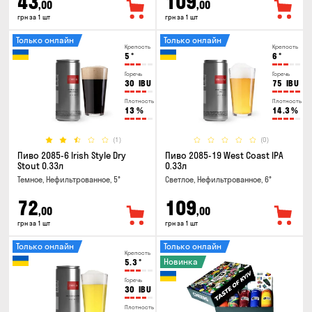
43
109
,00
,00
грн за 1 шт
грн за 1 шт
Только онлайн
Только онлайн
Крепость
Крепость
5
°
6
°
Горечь
Горечь
30
IBU
75
IBU
Плотность
Плотность
13
%
14.3
%
(1)
(0)
Пиво 2085-6 Irish Style Dry
Пиво 2085-19 West Coast IPA
Stout 0.33л
0.33л
Темное, Нефильтрованное, 5°
Светлое, Нефильтрованное, 6°
72
109
,00
,00
грн за 1 шт
грн за 1 шт
Только онлайн
Только онлайн
Крепость
Новинка
5.3
°
Горечь
30
IBU
Плотность