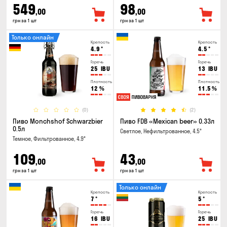
549
98
,00
,00
грн за 1 шт
грн за 1 шт
Только онлайн
Крепость
Крепость
4.9
°
4.5
°
Горечь
Горечь
25
IBU
13
IBU
Плотность
Плотность
12
%
11.5
%
(0)
(2)
Пиво Monchshof Schwarzbier
Пиво FDB «Mexican beer» 0.33л
0.5л
Светлое, Нефильтрованное, 4.5°
Темное, Фильтрованное, 4.9°
109
43
,00
,00
грн за 1 шт
грн за 1 шт
Только онлайн
Крепость
Крепость
7
°
5
°
Горечь
Горечь
16
IBU
25
IBU