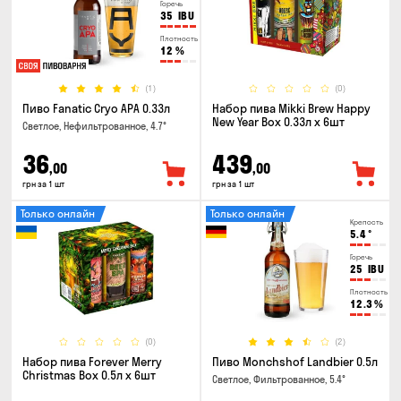
Горечь
35
IBU
Плотность
12
%
(1)
(0)
Пиво Fanatic Cryo APA 0.33л
Набор пива Mikki Brew Happy
New Year Box 0.33л x 6шт
Светлое, Нефильтрованное, 4.7°
36
439
,00
,00
грн за 1 шт
грн за 1 шт
Только онлайн
Только онлайн
Крепость
5.4
°
Горечь
25
IBU
Плотность
12.3
%
(0)
(2)
Набор пива Forever Merry
Пиво Monchshof Landbier 0.5л
Christmas Box 0.5л x 6шт
Светлое, Фильтрованное, 5.4°