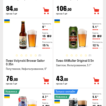
94
106
,00
,00
грн за 1 шт
грн за 1 шт
Крепость
Крепость
6
°
5.1
°
Горечь
Горечь
15
IBU
26
IBU
Плотность
Плотность
15
%
12
%
(0)
(0)
Пиво Volynski Browar Sailor
Пиво AltMuller Original 0.5л
0.35л
Светлое, Фильтрованное, 5.1°
Полутемное, Нефильтрованное, 6°
76
43
,00
,00
грн за 1 шт
грн за 1 шт
Новинка
Только онлайн
Крепость
Крепость
Новинка
4.7
°
5.5
°
Горечь
Горечь