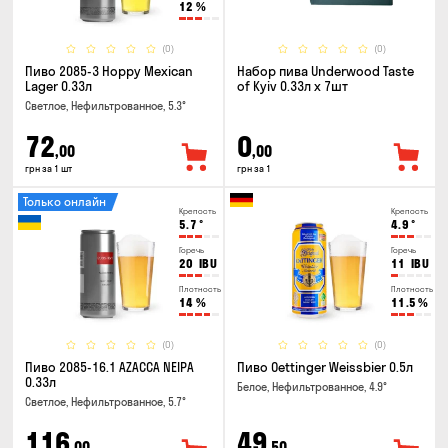
12
%
(0)
(0)
Пиво 2085-3 Hoppy Mexican
Набор пива Underwood Taste
Lager 0.33л
of Kyiv 0.33л x 7шт
Светлое, Нефильтрованное, 5.3°
72
0
,00
,00
грн за 1 шт
грн за 1
Только онлайн
Крепость
Крепость
5.7
°
4.9
°
Горечь
Горечь
20
IBU
11
IBU
Плотность
Плотность
14
%
11.5
%
(0)
(0)
Пиво 2085-16.1 AZACCA NEIPA
Пиво Oettinger Weissbier 0.5л
0.33л
Белое, Нефильтрованное, 4.9°
Светлое, Нефильтрованное, 5.7°
116
49
,00
,50