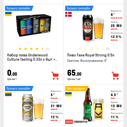
Только онлайн
Только онлайн
Крепость
8
°
Горечь
25
IBU
Плотность
12.5
%
(1)
(0)
Набор пива Underwood
Пиво Faxe Royal Strong 0.5л
Culture Tasting 0.33л x 9шт +
Светлое, Фильтрованное, 8°
бокал
0
65
,00
,00
грн за 1
грн за 1 шт
Только онлайн
Топ продаж
Крепость
Крепость
5
°
4.5
°
Горечь
Горечь
21
IBU
13
IBU
Плотность
Плотность
12
%
11
%