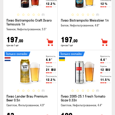
Плотность
Плотность
12.2
%
12
%
(0)
(0)
Пиво Bistrampolio Craft Dvaro
Пиво Bistrampolio Weissbier 1л
Tamsusis 1л
Белое, Нефильтрованное, 4.6°
Темное, Нефильтрованное, 5.5°
197
197
,00
,00
грн за 1 шт
грн за 1 шт
Только онлайн
Только онлайн
Крепость
Крепость
4.9
°
4.4
°
Горечь
Горечь
21
IBU
12
IBU
Плотность
Плотность
12.2
%
11.5
%
(0)
(0)
Пиво Lander Brau Premium
Пиво 2085-25.1 Fresh Tomato
Beer 0.5л
Goze 0.33л
Светлое, Фильтрованное, 4.9°
Светлое, Нефильтрованное, 4.4°