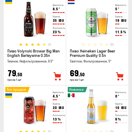
Крепость
Крепость
8.5
°
5
°
Горечь
Горечь
35
IBU
19
IBU
Плотность
Плотность
23
%
11.5
%
(3)
(0)
Пиво Volynski Browar Big Man
Пиво Heineken Lager Beer
English Barleywine 0.35л
Premium Quality 0.5л
Темное, Нефильтрованное, 8.5°
Светлое, Фильтрованное, 5°
79
69
,50
,50
грн за 1 шт
грн за 1 шт
Топ продаж
Новинка
Крепость
Крепость
4.5
°
0
°
Горечь
Горечь
20
IBU
10
IBU
Плотность
Плотность
13
%
6
%
(5)
(0)