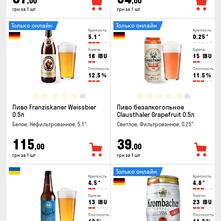
,00
,00
грн за 1 шт
грн за 1 шт
Только онлайн
Только онлайн
Крепость
Крепость
5.1
°
0.25
°
Горечь
Горечь
18
IBU
15
IBU
Плотность
Плотность
12.5
%
11.5
%
(0)
(0)
Пиво Franziskaner Weissbier
Пиво безалкогольное
0.5л
Clausthaler Grapefruit 0.5л
Белое, Нефильтрованное, 5.1°
Светлое, Фильтрованное, 0.25°
115
39
,00
,00
грн за 1 шт
грн за 1 шт
Только онлайн
Крепость
Крепость
4.5
°
4.8
°
Горечь
Горечь
13
IBU
23
IBU
Плотность
Плотность