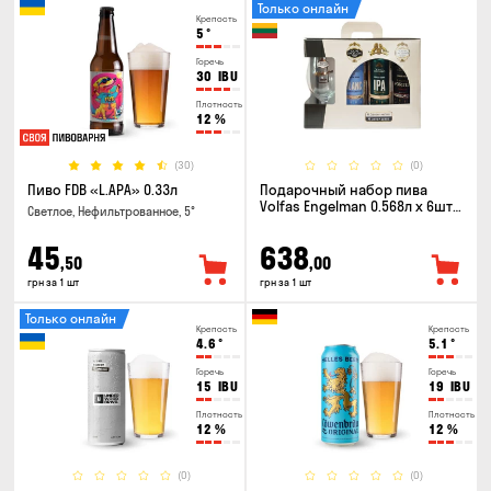
Только онлайн
Крепость
5
°
Горечь
30
IBU
Плотность
12
%
(30)
(0)
Пиво FDB «L.APA» 0.33л
Подарочный набор пива
Volfas Engelman 0.568л x 6шт +
Светлое, Нефильтрованное, 5°
бокал 0.568л
45
638
,50
,00
грн за 1 шт
грн за 1 шт
Только онлайн
Крепость
Крепость
4.6
°
5.1
°
Горечь
Горечь
15
IBU
19
IBU
Плотность
Плотность
12
%
12
%
(0)
(0)