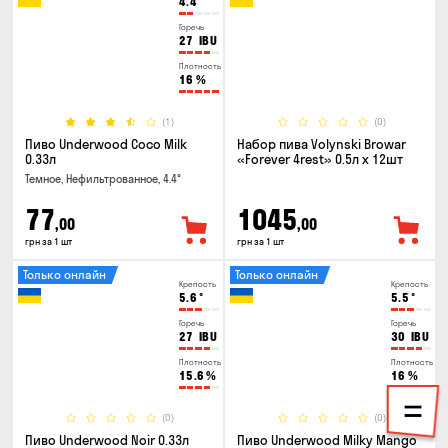
4.4
°
Горечь
27
IBU
Плотность
16
%
(1)
(0)
Пиво Underwood Coco Milk
Набор пива Volynski Browar
0.33л
«Forever 4rest» 0.5л х 12шт
Темное, Нефильтрованное, 4.4°
77
1045
,00
,00
грн за 1 шт
грн за 1 шт
Только онлайн
Только онлайн
Крепость
Крепость
5.6
°
5.5
°
Горечь
Горечь
27
IBU
30
IBU
Плотность
Плотность
15.6
%
16
%
(0)
(0)
Пиво Underwood Noir 0.33л
Пиво Underwood Milky Mango