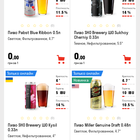
8
IBU
35
IBU
Плотность
Плотность
11.5
%
14
%
(0)
(0)
Пиво Pabst Blue Ribbon 0.5л
Пиво SHO Brewery ШО Sukhoy
Cherniy 0.33л
Светлое, Фильтрованное, 4.7°
Темное, Нефильтрованное, 5.5°
0
0
,00
,00
грн за 1
грн за 1
Только онлайн
Только онлайн
Крепость
Крепость
Новинка
4
°
4.7
°
Горечь
Горечь
5
IBU
10
IBU
Плотность
Плотность
14
%
10.5
%
(0)
(0)
Пиво SHO Brewery ШО Kysil
Пиво Miller Genuine Draft 0.48л
0.33л
Светлое, Фильтрованное, 4.7°
Светлое, Нефильтрованное, 4°