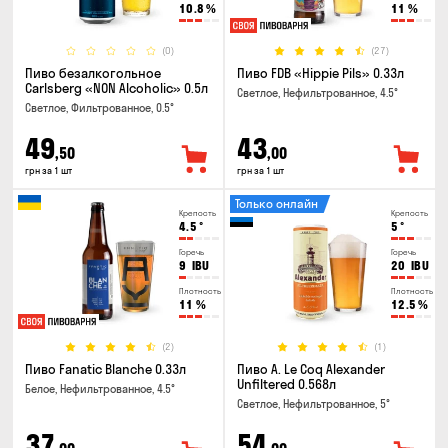
10.8
%
11
%
(0)
(27)
Пиво безалкогольное
Пиво FDB «Hippie Pils» 0.33л
Carlsberg «NON Alcoholic» 0.5л
Светлое, Нефильтрованное, 4.5°
Светлое, Фильтрованное, 0.5°
49
43
,50
,00
грн за 1 шт
грн за 1 шт
Только онлайн
Крепость
Крепость
4.5
°
5
°
Горечь
Горечь
9
IBU
20
IBU
Плотность
Плотность
11
%
12.5
%
(2)
(1)
Пиво Fanatic Blanche 0.33л
Пиво A. Le Coq Alexander
Unfiltered 0.568л
Белое, Нефильтрованное, 4.5°
Светлое, Нефильтрованное, 5°
37
54