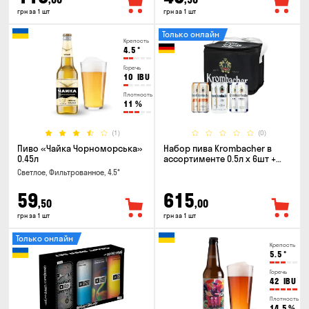
грн за 1 шт
грн за 1 шт
Только онлайн
Крепость
4.5
°
Горечь
10
IBU
Плотность
11
%
(1)
(0)
Пиво «Чайка Чорноморська»
Набор пива Krombacher в
0.45л
ассортименте 0.5л х 6шт +
термосумка
Светлое, Фильтрованное, 4.5°
59
615
,50
,00
грн за 1 шт
грн за 1 шт
Только онлайн
Крепость
5.5
°
Горечь
42
IBU
Плотность
14.5
%