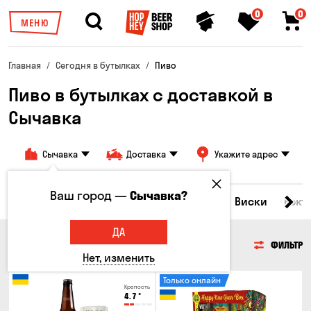
0
0
МЕНЮ
Главная
Сегодня в бутылках
Пиво
Пиво в бутылках с доставкой в
Сычавка
Сычавка
Доставка
Укажите адрес
Ваш город —
Сычавка?
Все товары
Пиво
Сидр
Вино
Виски
Кокт
ДА
ПИВО
ФИЛЬТР
Нет, изменить
Только онлайн
Крепость
4.7
°