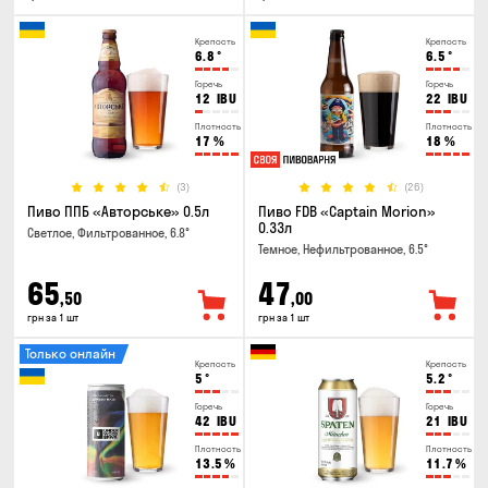
Крепость
Крепость
6.8
°
6.5
°
Горечь
Горечь
12
IBU
22
IBU
Плотность
Плотность
17
%
18
%
(3)
(26)
Пиво ППБ «Авторське» 0.5л
Пиво FDB «Captain Morion»
0.33л
Светлое, Фильтрованное, 6.8°
Темное, Нефильтрованное, 6.5°
65
47
,50
,00
грн за 1 шт
грн за 1 шт
Только онлайн
Крепость
Крепость
5
°
5.2
°
Горечь
Горечь
42
IBU
21
IBU
Плотность
Плотность
13.5
%
11.7
%