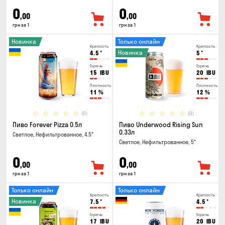
0
0
,00
,00
грн за 1
грн за 1
Новинка
Только онлайн
Крепость
Крепость
Новинка
4.5
°
5
°
Горечь
Горечь
15
IBU
20
IBU
Плотность
Плотность
11
%
12
%
(0)
(0)
Пиво Forever Pizza 0.5л
Пиво Underwood Rising Sun
0.33л
Светлое, Нефильтрованное, 4.5°
Светлое, Нефильтрованное, 5°
0
0
,00
,00
грн за 1
грн за 1
Только онлайн
Только онлайн
Крепость
Крепость
Новинка
7.5
°
4.5
°
Горечь
Горечь
17
IBU
20
IBU