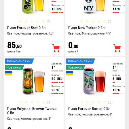
Плотность
Плотность
16.8
%
11
%
(0)
(0)
Пиво Forever Brat 0.5л
Пиво New Yorker 0.5л
Светлое, Нефильтрованное, 7.5°
Светлое, Фильтрованное, 4.5°
85
0
,50
,00
грн за 1 шт
грн за 1
Только онлайн
Только онлайн
Крепость
Крепость
Новинка
Новинка
8
°
4
°
Горечь
Горечь
60
IBU
8
IBU
Плотность
Плотность
20
%
10
%
(0)
(0)
Пиво Volynski Browar Twelve
Пиво Forever Bones 0.5л
0.5л
Светлое, Нефильтрованное, 4°
Светлое, Нефильтрованное, 8°