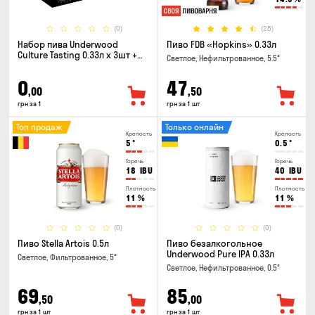
(0)
(28)
Набор пива Underwood
Пиво FDB «Hopkins» 0.33л
Culture Tasting 0.33л x 3шт +
Светлое, Нефильтрованное, 5.5°
бокал
0
47
,00
,50
грн за 1
грн за 1 шт
Топ продаж
Только онлайн
Крепость
Крепость
5
°
0.5
°
Горечь
Горечь
18
IBU
40
IBU
Плотность
Плотность
11
%
11
%
(0)
(0)
Пиво Stella Artois 0.5л
Пиво безалкогольное
Underwood Pure IPA 0.33л
Светлое, Фильтрованное, 5°
Светлое, Нефильтрованное, 0.5°
69
85
,50
,00
грн за 1 шт
грн за 1 шт