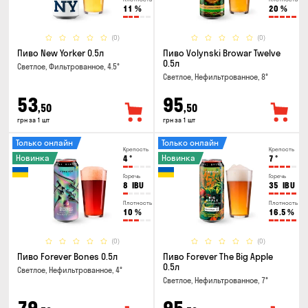
11
%
20
%
(0)
(0)
Пиво New Yorker 0.5л
Пиво Volynski Browar Twelve
0.5л
Светлое, Фильтрованное, 4.5°
Светлое, Нефильтрованное, 8°
53
95
,50
,50
грн за 1 шт
грн за 1 шт
Только онлайн
Только онлайн
Крепость
Крепость
Новинка
Новинка
4
°
7
°
Горечь
Горечь
8
IBU
35
IBU
Плотность
Плотность
10
%
16.5
%
(0)
(0)
Пиво Forever Bones 0.5л
Пиво Forever The Big Apple
0.5л
Светлое, Нефильтрованное, 4°
Светлое, Нефильтрованное, 7°