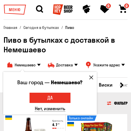
0
0
МЕНЮ
Главная
Сегодня в бутылках
Пиво
Пиво в бутылках с доставкой в
Немешаево
Немешаево
Доставка
Укажите адрес
Ваш город —
Немешаево?
Все товары
Пиво
Сидр
Вино
Виски
Кокт
ДА
ПИВО
ФИЛЬТР
Нет, изменить
Только онлайн
Крепость
4.7
°