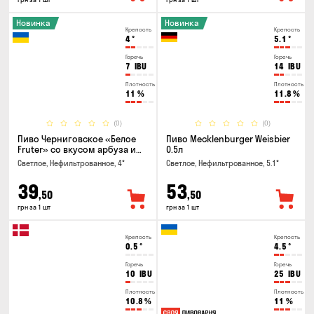
Новинка
Новинка
Крепость
Крепость
4
°
5.1
°
Горечь
Горечь
7
IBU
14
IBU
Плотность
Плотность
11
%
11.8
%
(0)
(0)
Пиво Черниговское «Белое
Пиво Mecklenburger Weisbier
Fruter» со вкусом арбуза и
0.5л
мяты 0.5л
Светлое, Нефильтрованное, 4°
Светлое, Нефильтрованное, 5.1°
39
53
,50
,50
грн за 1 шт
грн за 1 шт
Крепость
Крепость
0.5
°
4.5
°
Горечь
Горечь
10
IBU
25
IBU
Плотность
Плотность
10.8
%
11
%