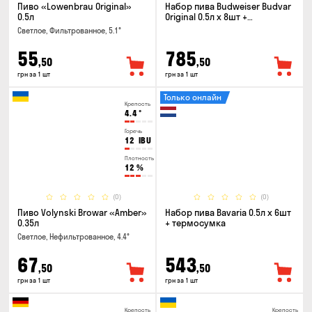
Пиво «Lowenbrau Original»
Набор пива Budweiser Budvar
0.5л
Original 0.5л x 8шт +
термосумка
Светлое, Фильтрованное, 5.1°
55
785
,50
,50
грн за 1 шт
грн за 1 шт
Только онлайн
Крепость
4.4
°
Горечь
12
IBU
Плотность
12
%
(0)
(0)
Пиво Volynski Browar «Amber»
Набор пива Bavaria 0.5л х 6шт
0.35л
+ термосумка
Светлое, Нефильтрованное, 4.4°
67
543
,50
,50
грн за 1 шт
грн за 1 шт
Крепость
Крепость