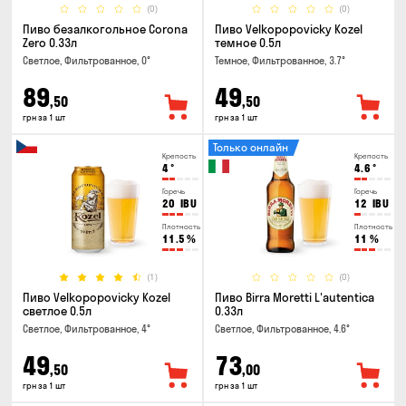
(0)
(0)
Пиво безалкогольное Corona
Пиво Velkopopovicky Kozel
Zero 0.33л
темное 0.5л
Светлое, Фильтрованное, 0°
Темное, Фильтрованное, 3.7°
89
49
,50
,50
грн за 1 шт
грн за 1 шт
Только онлайн
Крепость
Крепость
4
°
4.6
°
Горечь
Горечь
20
IBU
12
IBU
Плотность
Плотность
11.5
%
11
%
(1)
(0)
Пиво Velkopopovicky Kozel
Пиво Birra Moretti L'autentica
светлое 0.5л
0.33л
Светлое, Фильтрованное, 4°
Светлое, Фильтрованное, 4.6°
49
73
,50
,00
грн за 1 шт
грн за 1 шт