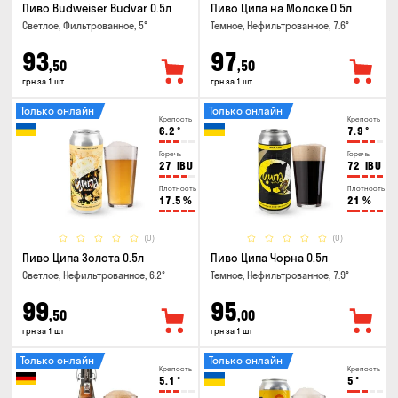
Пиво Budweiser Budvar 0.5л
Пиво Ципа на Молоке 0.5л
Светлое, Фильтрованное, 5°
Темное, Нефильтрованное, 7.6°
93
97
,50
,50
грн за 1 шт
грн за 1 шт
Только онлайн
Только онлайн
Крепость
Крепость
6.2
°
7.9
°
Горечь
Горечь
27
IBU
72
IBU
Плотность
Плотность
17.5
%
21
%
(0)
(0)
Пиво Ципа Золота 0.5л
Пиво Ципа Чорна 0.5л
Светлое, Нефильтрованное, 6.2°
Темное, Нефильтрованное, 7.9°
99
95
,50
,00
грн за 1 шт
грн за 1 шт
Только онлайн
Только онлайн
Крепость
Крепость
5.1
°
5
°