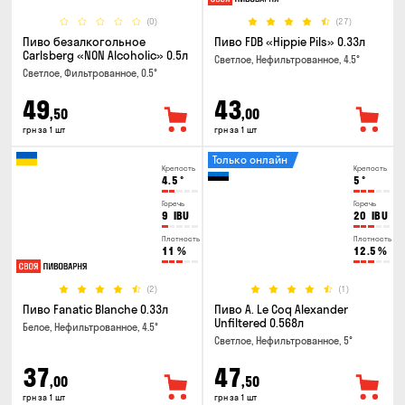
(0)
(27)
Пиво безалкогольное
Пиво FDB «Hippie Pils» 0.33л
Carlsberg «NON Alcoholic» 0.5л
Светлое, Нефильтрованное, 4.5°
Светлое, Фильтрованное, 0.5°
49
43
,50
,00
грн за 1 шт
грн за 1 шт
Только онлайн
Крепость
Крепость
4.5
°
5
°
Горечь
Горечь
9
IBU
20
IBU
Плотность
Плотность
11
%
12.5
%
(2)
(1)
Пиво Fanatic Blanche 0.33л
Пиво A. Le Coq Alexander
Unfiltered 0.568л
Белое, Нефильтрованное, 4.5°
Светлое, Нефильтрованное, 5°
37
47
,00
,50
грн за 1 шт
грн за 1 шт