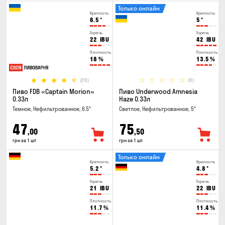
Только онлайн
Крепость
Крепость
6.5
°
5
°
Горечь
Горечь
22
IBU
42
IBU
Плотность
Плотность
18
%
13.5
%
(26)
(0)
Пиво FDB «Captain Morion»
Пиво Underwood Amnesia
0.33л
Haze 0.33л
Темное, Нефильтрованное, 6.5°
Светлое, Нефильтрованное, 5°
47
75
,00
,50
грн за 1 шт
грн за 1 шт
Только онлайн
Крепость
Крепость
5.2
°
4.8
°
Горечь
Горечь
21
IBU
22
IBU
Плотность
Плотность
11.7
%
11.4
%