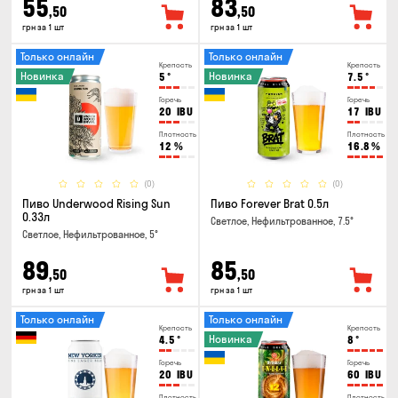
55
83
,50
,50
грн за 1 шт
грн за 1 шт
Только онлайн
Только онлайн
Крепость
Крепость
Новинка
Новинка
5
°
7.5
°
Горечь
Горечь
20
IBU
17
IBU
Плотность
Плотность
12
%
16.8
%
(0)
(0)
Пиво Underwood Rising Sun
Пиво Forever Brat 0.5л
0.33л
Светлое, Нефильтрованное, 7.5°
Светлое, Нефильтрованное, 5°
89
85
,50
,50
грн за 1 шт
грн за 1 шт
Только онлайн
Только онлайн
Крепость
Крепость
Новинка
4.5
°
8
°
Горечь
Горечь
20
IBU
60
IBU
Плотность
Плотность