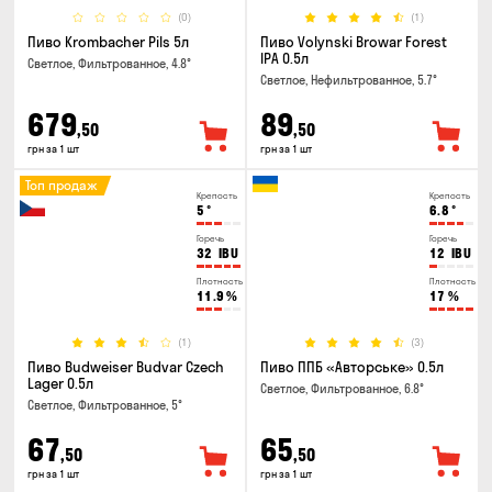
(0)
(1)
Пиво Krombacher Pils 5л
Пиво Volynski Browar Forest
IPA 0.5л
Светлое, Фильтрованное, 4.8°
Светлое, Нефильтрованное, 5.7°
679
89
,50
,50
грн за 1 шт
грн за 1 шт
Топ продаж
Крепость
Крепость
5
°
6.8
°
Горечь
Горечь
32
IBU
12
IBU
Плотность
Плотность
11.9
%
17
%
(1)
(3)
Пиво Budweiser Budvar Czech
Пиво ППБ «Авторське» 0.5л
Lager 0.5л
Светлое, Фильтрованное, 6.8°
Светлое, Фильтрованное, 5°
67
65
,50
,50
грн за 1 шт
грн за 1 шт