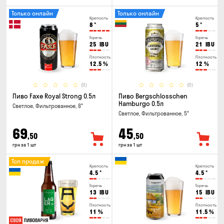
Только онлайн
Только онлайн
Крепость
Крепость
8
°
5
°
Горечь
Горечь
25
IBU
21
IBU
Плотность
Плотность
12.5
%
12
%
(0)
(0)
Пиво Faxe Royal Strong 0.5л
Пиво Bergschlosschen
Hamburgo 0.5л
Светлое, Фильтрованное, 8°
Светлое, Фильтрованное, 5°
69
45
,50
,50
грн за 1 шт
грн за 1 шт
Топ продаж
Крепость
Крепость
4.5
°
4.5
°
Горечь
Горечь
13
IBU
15
IBU
Плотность
Плотность
11
%
11.5
%