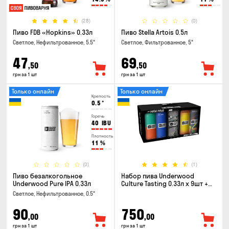
(28)
(0)
Пиво FDB «Hopkins» 0.33л
Пиво Stella Artois 0.5л
Светлое, Нефильтрованное, 5.5°
Светлое, Фильтрованное, 5°
47
69
,50
,50
грн за 1 шт
грн за 1 шт
Только онлайн
Только онлайн
Крепость
0.5
°
Горечь
40
IBU
Плотность
11
%
(0)
(1)
Пиво безалкогольное
Набор пива Underwood
Underwood Pure IPA 0.33л
Culture Tasting 0.33л x 9шт +
бокал
Светлое, Нефильтрованное, 0.5°
90
750
,00
,00
грн за 1 шт
грн за 1 шт