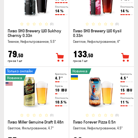
Плотность
Плотность
14
%
14
%
(0)
(0)
Пиво SHO Brewery ШО Sukhoy
Пиво SHO Brewery ШО Kysil
Cherniy 0.33л
0.33л
Темное, Нефильтрованное, 5.5°
Светлое, Нефильтрованное, 4°
79
133
,50
,50
грн за 1 шт
грн за 1 шт
Только онлайн
Новинка
Крепость
Крепость
Новинка
4.7
°
4.5
°
Горечь
Горечь
10
IBU
15
IBU
Плотность
Плотность
10.5
%
11
%
(0)
(0)
Пиво Miller Genuine Draft 0.48л
Пиво Forever Pizza 0.5л
Светлое, Фильтрованное, 4.7°
Светлое, Нефильтрованное, 4.5°