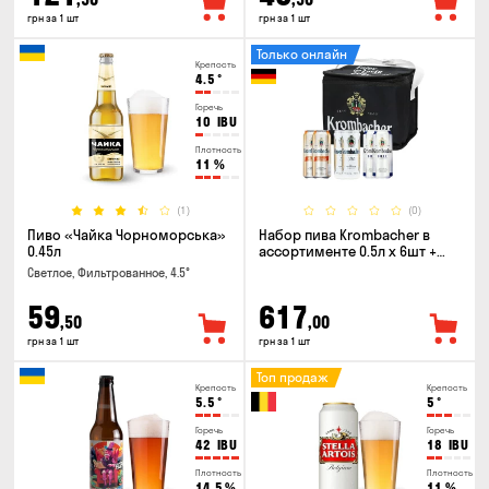
грн за 1 шт
грн за 1 шт
Только онлайн
Крепость
4.5
°
Горечь
10
IBU
Плотность
11
%
(1)
(0)
Пиво «Чайка Чорноморська»
Набор пива Krombacher в
0.45л
ассортименте 0.5л х 6шт +
термосумка
Светлое, Фильтрованное, 4.5°
59
617
,50
,00
грн за 1 шт
грн за 1 шт
Топ продаж
Крепость
Крепость
5.5
°
5
°
Горечь
Горечь
42
IBU
18
IBU
Плотность
Плотность
14.5
%
11
%