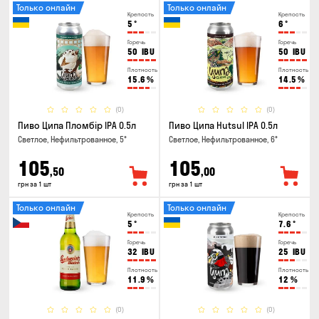
Только онлайн
Только онлайн
Крепость
Крепость
5
°
6
°
Горечь
Горечь
50
IBU
50
IBU
Плотность
Плотность
15.6
%
14.5
%
(0)
(0)
Пиво Ципа Пломбір IPA 0.5л
Пиво Ципа Hutsul IPA 0.5л
Светлое, Нефильтрованное, 5°
Светлое, Нефильтрованное, 6°
105
105
,50
,00
грн за 1 шт
грн за 1 шт
Только онлайн
Только онлайн
Крепость
Крепость
5
°
7.6
°
Горечь
Горечь
32
IBU
25
IBU
Плотность
Плотность
11.9
%
12
%
(0)
(0)