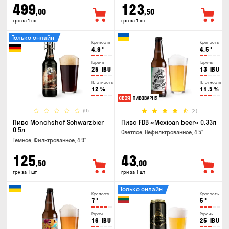
499
123
,00
,50
грн за 1 шт
грн за 1 шт
Только онлайн
Крепость
Крепость
4.9
°
4.5
°
Горечь
Горечь
25
IBU
13
IBU
Плотность
Плотность
12
%
11.5
%
(0)
(2)
Пиво Monchshof Schwarzbier
Пиво FDB «Mexican beer» 0.33л
0.5л
Светлое, Нефильтрованное, 4.5°
Темное, Фильтрованное, 4.9°
125
43
,50
,00
грн за 1 шт
грн за 1 шт
Только онлайн
Крепость
Крепость
7
°
5
°
Горечь
Горечь
16
IBU
25
IBU