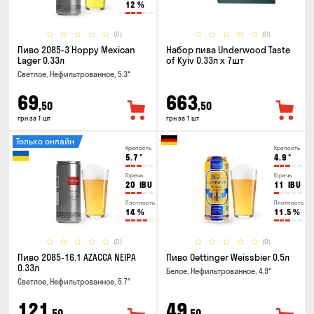
12
%
(0)
(0)
Пиво 2085-3 Hoppy Mexican
Набор пива Underwood Taste
Lager 0.33л
of Kyiv 0.33л x 7шт
Светлое, Нефильтрованное, 5.3°
69
663
,50
,50
грн за 1 шт
грн за 1 шт
Только онлайн
Крепость
Крепость
5.7
°
4.9
°
Горечь
Горечь
20
IBU
11
IBU
Плотность
Плотность
14
%
11.5
%
(0)
(0)
Пиво 2085-16.1 AZACCA NEIPA
Пиво Oettinger Weissbier 0.5л
0.33л
Белое, Нефильтрованное, 4.9°
Светлое, Нефильтрованное, 5.7°
121
49
,50
,50