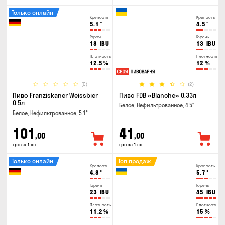
Только онлайн
Крепость
Крепость
5.1
°
4.5
°
Горечь
Горечь
18
IBU
13
IBU
Плотность
Плотность
12.5
%
12
%
(0)
(2)
Пиво Franziskaner Weissbier
Пиво FDB «Blanche» 0.33л
0.5л
Белое, Нефильтрованное, 4.5°
Белое, Нефильтрованное, 5.1°
101
41
,00
,00
грн за 1 шт
грн за 1 шт
Только онлайн
Топ продаж
Крепость
Крепость
4.8
°
5.7
°
Горечь
Горечь
23
IBU
45
IBU
Плотность
Плотность
11.2
%
15
%