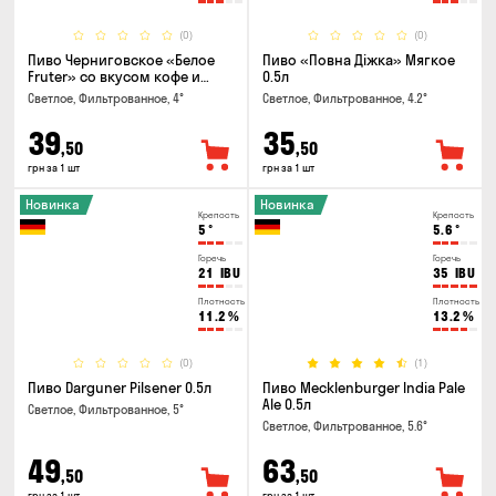
(0)
(0)
Пиво Черниговское «Белое
Пиво «Повна Діжка» Мягкое
Fruter» со вкусом кофе и
0.5л
апельсина 0.5 л
Светлое, Фильтрованное, 4°
Светлое, Фильтрованное, 4.2°
39
35
,50
,50
грн за 1 шт
грн за 1 шт
Новинка
Новинка
Крепость
Крепость
5
°
5.6
°
Горечь
Горечь
21
IBU
35
IBU
Плотность
Плотность
11.2
%
13.2
%
(0)
(1)
Пиво Darguner Pilsener 0.5л
Пиво Mecklenburger India Pale
Ale 0.5л
Светлое, Фильтрованное, 5°
Светлое, Фильтрованное, 5.6°
49
63
,50
,50
грн за 1 шт
грн за 1 шт