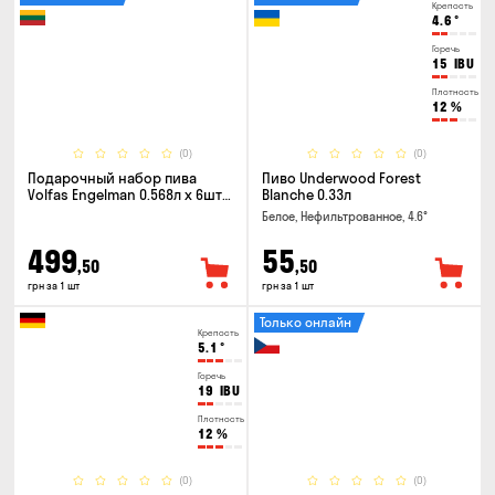
Крепость
4.6
°
Горечь
15
IBU
Плотность
12
%
(0)
(0)
Подарочный набор пива
Пиво Underwood Forest
Volfas Engelman 0.568л x 6шт +
Blanche 0.33л
бокал 0.568л
Белое, Нефильтрованное, 4.6°
499
55
,50
,50
грн за 1 шт
грн за 1 шт
Только онлайн
Крепость
5.1
°
Горечь
19
IBU
Плотность
12
%
(0)
(0)