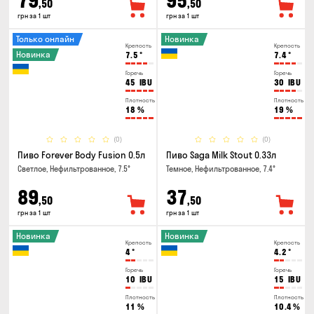
79
95
,50
,50
грн за 1 шт
грн за 1 шт
Только онлайн
Новинка
Крепость
Крепость
Новинка
7.5
°
7.4
°
Горечь
Горечь
45
IBU
30
IBU
Плотность
Плотность
18
%
19
%
(0)
(0)
Пиво Forever Body Fusion 0.5л
Пиво Saga Milk Stout 0.33л
Светлое, Нефильтрованное, 7.5°
Темное, Нефильтрованное, 7.4°
89
37
,50
,50
грн за 1 шт
грн за 1 шт
Новинка
Новинка
Крепость
Крепость
4
°
4.2
°
Горечь
Горечь
10
IBU
15
IBU
Плотность
Плотность
11
%
10.4
%