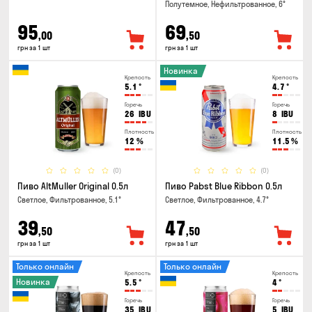
Полутемное, Нефильтрованное, 6°
95
69
,00
,50
грн за 1 шт
грн за 1 шт
Новинка
Крепость
Крепость
5.1
°
4.7
°
Горечь
Горечь
26
IBU
8
IBU
Плотность
Плотность
12
%
11.5
%
(0)
(0)
Пиво AltMuller Original 0.5л
Пиво Pabst Blue Ribbon 0.5л
Светлое, Фильтрованное, 5.1°
Светлое, Фильтрованное, 4.7°
39
47
,50
,50
грн за 1 шт
грн за 1 шт
Только онлайн
Только онлайн
Крепость
Крепость
Новинка
5.5
°
4
°
Горечь
Горечь
35
IBU
5
IBU