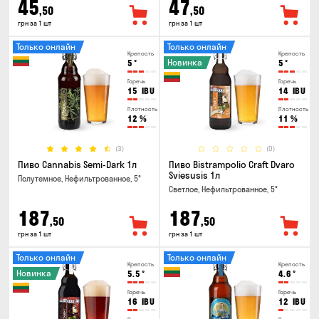
45
47
,50
,50
грн за 1 шт
грн за 1 шт
Только онлайн
Только онлайн
Крепость
Крепость
Новинка
5
°
5
°
Горечь
Горечь
15
IBU
14
IBU
Плотность
Плотность
12
%
11
%
(3)
(0)
Пиво Cannabis Semi-Dark 1л
Пиво Bistrampolio Craft Dvaro
Sviesusis 1л
Полутемное, Нефильтрованное, 5°
Светлое, Нефильтрованное, 5°
187
187
,50
,50
грн за 1 шт
грн за 1 шт
Только онлайн
Только онлайн
Крепость
Крепость
Новинка
5.5
°
4.6
°
Горечь
Горечь
16
IBU
12
IBU