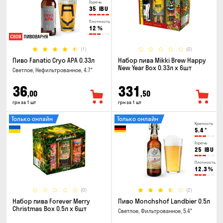
Горечь
35
IBU
Плотность
12
%
(1)
(0)
Пиво Fanatic Cryo APA 0.33л
Набор пива Mikki Brew Happy
New Year Box 0.33л x 6шт
Светлое, Нефильтрованное, 4.7°
36
331
,00
,50
грн за 1 шт
грн за 1 шт
Только онлайн
Только онлайн
Крепость
5.4
°
Горечь
25
IBU
Плотность
12.3
%
(0)
(2)
Набор пива Forever Merry
Пиво Monchshof Landbier 0.5л
Christmas Box 0.5л x 6шт
Светлое, Фильтрованное, 5.4°