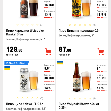
Горечь
Горечь
14
IBU
12
IBU
Плотность
Плотность
13
%
11.5
%
(0)
(0)
Пиво Kapuziner Weissbier
Пиво Ципа на пшенице 0.5л
Dunkel 0.5л
Белое, Нефильтрованное, 5°
Темное, Нефильтрованное, 5.1°
129
87
,50
,00
грн за 1 шт
грн за 1 шт
Только онлайн
Крепость
Крепость
5.5
°
6
°
Горечь
Горечь
36
IBU
15
IBU
Плотность
Плотность
13
%
15
%
(0)
(0)
Пиво Ципа Квітка IPL 0.5л
Пиво Volynski Browar Sailor
0.35л
Светлое, Нефильтрованное, 5.5°