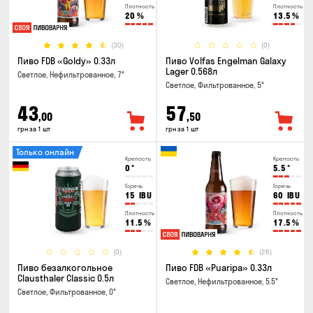
Плотность
Плотность
20
%
13.5
%
(30)
(0)
Пиво FDB «Goldy» 0.33л
Пиво Volfas Engelman Galaxy
Lager 0.568л
Светлое, Нефильтрованное, 7°
Светлое, Фильтрованное, 5°
43
57
,00
,50
грн за 1 шт
грн за 1 шт
Только онлайн
Крепость
Крепость
0
°
5.5
°
Горечь
Горечь
15
IBU
60
IBU
Плотность
Плотность
11.5
%
17.5
%
(0)
(26)
Пиво безалкогольное
Пиво FDB «Puaripa» 0.33л
Clausthaler Classic 0.5л
Светлое, Нефильтрованное, 5.5°
Светлое, Фильтрованное, 0°