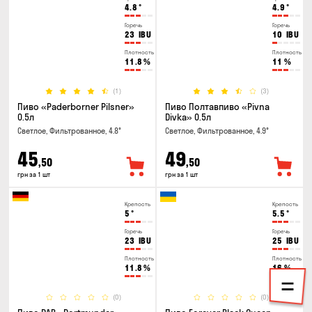
4.8
°
4.9
°
Горечь
Горечь
23
IBU
10
IBU
Плотность
Плотность
11.8
%
11
%
(1)
(3)
Пиво «Paderborner Pilsner»
Пиво Полтавпиво «Pivna
0.5л
Divka» 0.5л
Светлое, Фильтрованное, 4.8°
Светлое, Фильтрованное, 4.9°
45
49
,50
,50
грн за 1 шт
грн за 1 шт
Крепость
Крепость
5
°
5.5
°
Горечь
Горечь
23
IBU
25
IBU
Плотность
Плотность
11.8
%
16
%
(0)
(0)