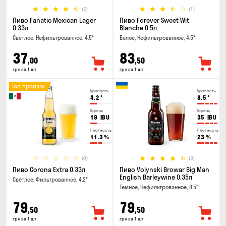
(2)
(1)
Пиво Fanatic Mexican Lager
Пиво Forever Sweet Wit
0.33л
Blanche 0.5л
Светлое, Нефильтрованное, 4.5°
Белое, Нефильтрованное, 4.5°
37
83
,00
,50
грн за 1 шт
грн за 1 шт
Топ продаж
Крепость
Крепость
4.2
°
8.5
°
Горечь
Горечь
19
IBU
35
IBU
Плотность
Плотность
11.3
%
23
%
(0)
(3)
Пиво Corona Extra 0.33л
Пиво Volynski Browar Big Man
English Barleywine 0.35л
Светлое, Фильтрованное, 4.2°
Темное, Нефильтрованное, 8.5°
79
79
,50
,50
грн за 1 шт
грн за 1 шт