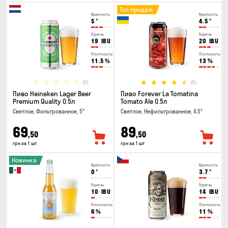
Топ продаж
Крепость
Крепость
5
°
4.5
°
Горечь
Горечь
19
IBU
20
IBU
Плотность
Плотность
11.5
%
13
%
(0)
(5)
Пиво Heineken Lager Beer
Пиво Forever La Tomatina
Premium Quality 0.5л
Tomato Ale 0.5л
Светлое, Фильтрованное, 5°
Светлое, Нефильтрованное, 4.5°
69
89
,50
,50
грн за 1 шт
грн за 1 шт
Новинка
Крепость
Крепость
0
°
3.7
°
Горечь
Горечь
10
IBU
14
IBU
Плотность
Плотность
6
%
11
%