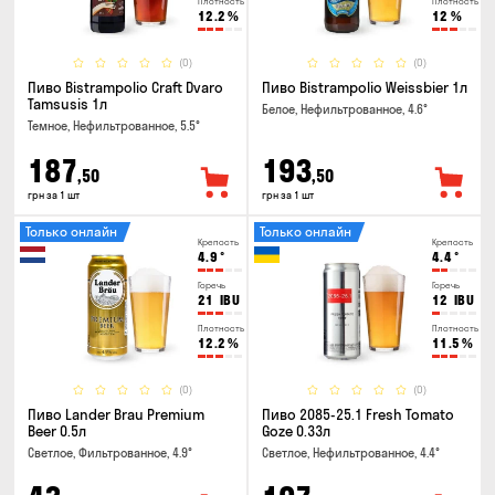
Плотность
Плотность
12.2
%
12
%
(0)
(0)
Пиво Bistrampolio Craft Dvaro
Пиво Bistrampolio Weissbier 1л
Tamsusis 1л
Белое, Нефильтрованное, 4.6°
Темное, Нефильтрованное, 5.5°
187
193
,50
,50
грн за 1 шт
грн за 1 шт
Только онлайн
Только онлайн
Крепость
Крепость
4.9
°
4.4
°
Горечь
Горечь
21
IBU
12
IBU
Плотность
Плотность
12.2
%
11.5
%
(0)
(0)
Пиво Lander Brau Premium
Пиво 2085-25.1 Fresh Tomato
Beer 0.5л
Goze 0.33л
Светлое, Фильтрованное, 4.9°
Светлое, Нефильтрованное, 4.4°