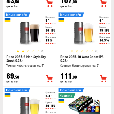
43
107
,50
,00
грн за 1 шт
грн за 1 шт
Только онлайн
Только онлайн
Крепость
Крепость
5
°
6
°
Горечь
Горечь
30
IBU
75
IBU
Плотность
Плотность
13
%
14.3
%
(1)
(0)
Пиво 2085-6 Irish Style Dry
Пиво 2085-19 West Coast IPA
Stout 0.33л
0.33л
Темное, Нефильтрованное, 5°
Светлое, Нефильтрованное, 6°
69
111
,50
,00
грн за 1 шт
грн за 1 шт
Только онлайн
Только онлайн
Крепость
Новинка
5.3
°
Горечь
30
IBU
Плотность