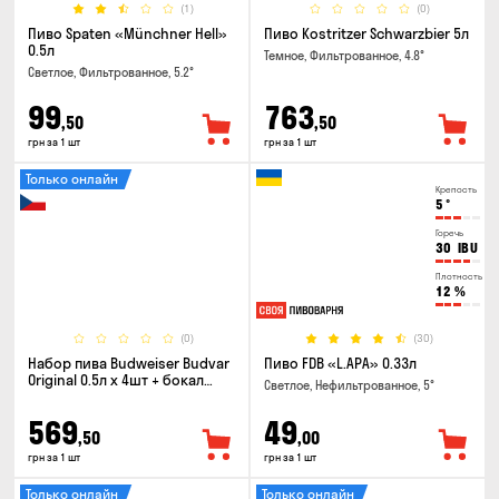
(1)
(0)
Пиво Spaten «Münchner Hell»
Пиво Kostritzer Schwarzbier 5л
0.5л
Темное, Фильтрованное, 4.8°
Светлое, Фильтрованное, 5.2°
99
763
,50
,50
грн за 1 шт
грн за 1 шт
Только онлайн
Крепость
5
°
Горечь
30
IBU
Плотность
12
%
(0)
(30)
Набор пива Budweiser Budvar
Пиво FDB «L.APA» 0.33л
Original 0.5л х 4шт + бокал
Светлое, Нефильтрованное, 5°
0.33л
569
49
,50
,00
грн за 1 шт
грн за 1 шт
Только онлайн
Только онлайн