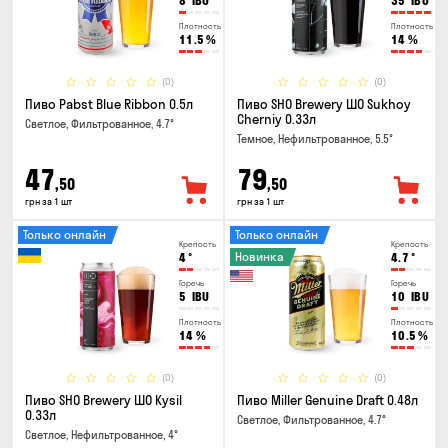
8
IBU
35
IBU
Плотность
Плотность
11.5
%
14
%
(0)
(0)
Пиво Pabst Blue Ribbon 0.5л
Пиво SHO Brewery ШО Sukhoy
Cherniy 0.33л
Светлое, Фильтрованное, 4.7°
Темное, Нефильтрованное, 5.5°
47
79
,50
,50
грн за 1 шт
грн за 1 шт
Только онлайн
Только онлайн
Крепость
Крепость
Новинка
4
°
4.7
°
Горечь
Горечь
5
IBU
10
IBU
Плотность
Плотность
14
%
10.5
%
(0)
(0)
Пиво SHO Brewery ШО Kysil
Пиво Miller Genuine Draft 0.48л
0.33л
Светлое, Фильтрованное, 4.7°
Светлое, Нефильтрованное, 4°