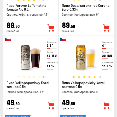
Пиво Forever La Tomatina
Пиво безалкогольное Corona
Tomato Ale 0.5л
Zero 0.33л
Светлое, Нефильтрованное, 4.5°
Светлое, Фильтрованное, 0°
89
89
,50
,50
грн за 1 шт
грн за 1 шт
Крепость
Крепость
3.7
°
4
°
Горечь
Горечь
14
IBU
20
IBU
Плотность
Плотность
11
%
11.5
%
(0)
(1)
Пиво Velkopopovicky Kozel
Пиво Velkopopovicky Kozel
темное 0.5л
светлое 0.5л
Темное, Фильтрованное, 3.7°
Светлое, Фильтрованное, 4°
49
49
,50
,50
грн за 1 шт
грн за 1 шт
Только онлайн
Только онлайн