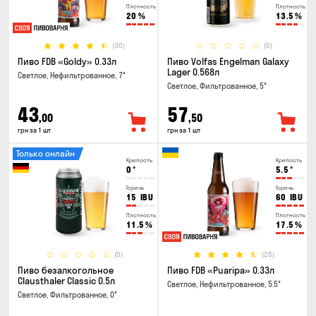
Плотность
Плотность
20
%
13.5
%
(30)
(0)
Пиво FDB «Goldy» 0.33л
Пиво Volfas Engelman Galaxy
Lager 0.568л
Светлое, Нефильтрованное, 7°
Светлое, Фильтрованное, 5°
43
57
,00
,50
грн за 1 шт
грн за 1 шт
Только онлайн
Крепость
Крепость
0
°
5.5
°
Горечь
Горечь
15
IBU
60
IBU
Плотность
Плотность
11.5
%
17.5
%
(0)
(26)
Пиво безалкогольное
Пиво FDB «Puaripa» 0.33л
Clausthaler Classic 0.5л
Светлое, Нефильтрованное, 5.5°
Светлое, Фильтрованное, 0°