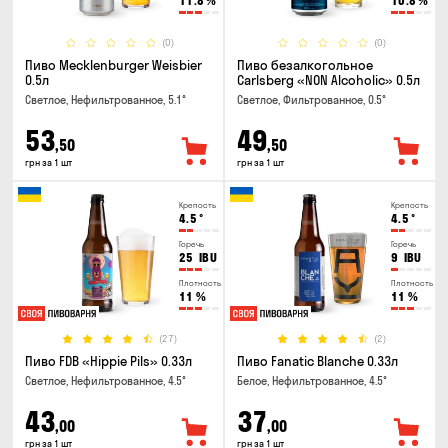
11.8
%
10.8
%
(0)
(0)
Пиво Mecklenburger Weisbier
Пиво безалкогольное
0.5л
Carlsberg «NON Alcoholic» 0.5л
Светлое, Нефильтрованное, 5.1°
Светлое, Фильтрованное, 0.5°
53
49
,50
,50
грн за 1 шт
грн за 1 шт
Крепость
Крепость
4.5
°
4.5
°
Горечь
Горечь
25
IBU
9
IBU
Плотность
Плотность
11
%
11
%
(27)
(2)
Пиво FDB «Hippie Pils» 0.33л
Пиво Fanatic Blanche 0.33л
Светлое, Нефильтрованное, 4.5°
Белое, Нефильтрованное, 4.5°
43
37
,00
,00
грн за 1 шт
грн за 1 шт