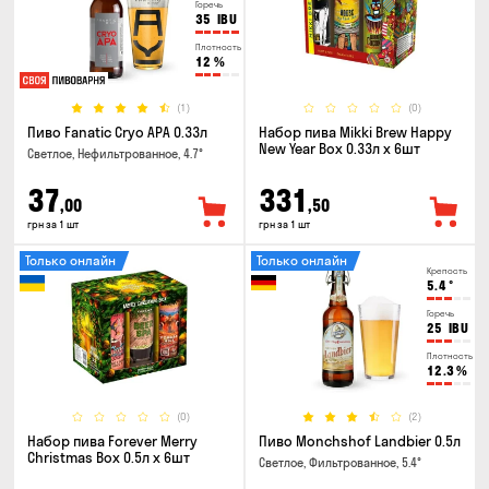
Горечь
35
IBU
Плотность
12
%
(1)
(0)
Пиво Fanatic Cryo APA 0.33л
Набор пива Mikki Brew Happy
New Year Box 0.33л x 6шт
Светлое, Нефильтрованное, 4.7°
37
331
,00
,50
грн за 1 шт
грн за 1 шт
Только онлайн
Только онлайн
Крепость
5.4
°
Горечь
25
IBU
Плотность
12.3
%
(0)
(2)
Набор пива Forever Merry
Пиво Monchshof Landbier 0.5л
Christmas Box 0.5л x 6шт
Светлое, Фильтрованное, 5.4°