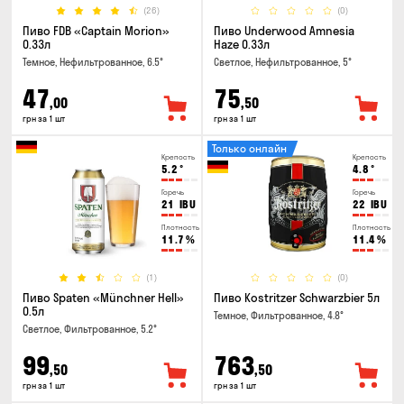
(26)
(0)
Пиво FDB «Captain Morion»
Пиво Underwood Amnesia
0.33л
Haze 0.33л
Темное, Нефильтрованное, 6.5°
Светлое, Нефильтрованное, 5°
47
75
,00
,50
грн за 1 шт
грн за 1 шт
Только онлайн
Крепость
Крепость
5.2
°
4.8
°
Горечь
Горечь
21
IBU
22
IBU
Плотность
Плотность
11.7
%
11.4
%
(1)
(0)
Пиво Spaten «Münchner Hell»
Пиво Kostritzer Schwarzbier 5л
0.5л
Темное, Фильтрованное, 4.8°
Светлое, Фильтрованное, 5.2°
99
763
,50
,50
грн за 1 шт
грн за 1 шт