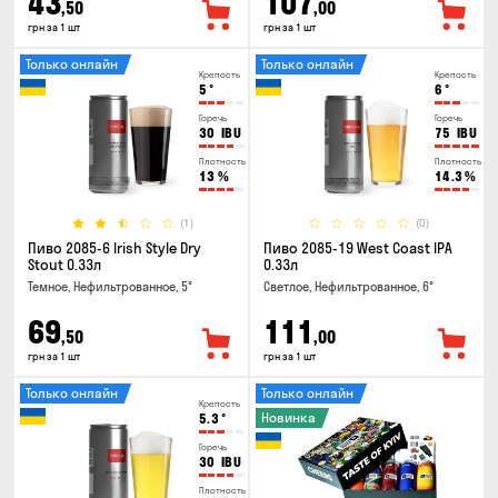
43
107
,50
,00
грн за 1 шт
грн за 1 шт
Только онлайн
Только онлайн
Крепость
Крепость
5
°
6
°
Горечь
Горечь
30
IBU
75
IBU
Плотность
Плотность
13
%
14.3
%
(1)
(0)
Пиво 2085-6 Irish Style Dry
Пиво 2085-19 West Coast IPA
Stout 0.33л
0.33л
Темное, Нефильтрованное, 5°
Светлое, Нефильтрованное, 6°
69
111
,50
,00
грн за 1 шт
грн за 1 шт
Только онлайн
Только онлайн
Крепость
Новинка
5.3
°
Горечь
30
IBU
Плотность