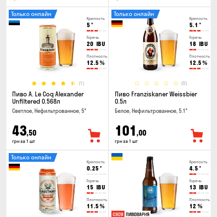
Только онлайн
Только онлайн
Крепость
Крепость
5
°
5.1
°
Горечь
Горечь
20
IBU
18
IBU
Плотность
Плотность
12.5
%
12.5
%
(1)
(0)
Пиво A. Le Coq Alexander
Пиво Franziskaner Weissbier
Unfiltered 0.568л
0.5л
Светлое, Нефильтрованное, 5°
Белое, Нефильтрованное, 5.1°
43
101
,50
,00
грн за 1 шт
грн за 1 шт
Только онлайн
Крепость
Крепость
0.25
°
4.5
°
Горечь
Горечь
15
IBU
13
IBU
Плотность
Плотность
11.5
%
12
%