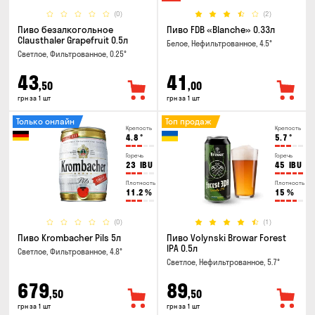
(0)
(2)
Пиво безалкогольное
Пиво FDB «Blanche» 0.33л
Clausthaler Grapefruit 0.5л
Белое, Нефильтрованное, 4.5°
Светлое, Фильтрованное, 0.25°
43
41
,50
,00
грн за 1 шт
грн за 1 шт
Только онлайн
Топ продаж
Крепость
Крепость
4.8
°
5.7
°
Горечь
Горечь
23
IBU
45
IBU
Плотность
Плотность
11.2
%
15
%
(0)
(1)
Пиво Krombacher Pils 5л
Пиво Volynski Browar Forest
IPA 0.5л
Светлое, Фильтрованное, 4.8°
Светлое, Нефильтрованное, 5.7°
679
89
,50
,50
грн за 1 шт
грн за 1 шт