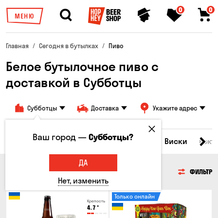
0
0
МЕНЮ
Главная
Сегодня в бутылках
Пиво
Белое бутылочное пиво с
доставкой в Субботцы
Субботцы
Доставка
Укажите адрес
Ваш город —
Субботцы?
Все товары
Пиво
Сидр
Вино
Виски
Кокт
ДА
ПИВО
ФИЛЬТР
Нет, изменить
Только онлайн
Крепость
4.7
°