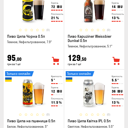
Горечь
Горечь
72
IBU
14
IBU
Плотность
Плотность
21
%
13
%
(0)
(0)
Пиво Ципа Чорна 0.5л
Пиво Kapuziner Weissbier
Dunkel 0.5л
Темное, Нефильтрованное, 7.9°
Темное, Нефильтрованное, 5.1°
95
129
,00
,50
грн за 1 шт
грн за 1 шт
Только онлайн
Только онлайн
Крепость
Крепость
5
°
5.5
°
Горечь
Горечь
12
IBU
36
IBU
Плотность
Плотность
11.5
%
13
%
(0)
(0)
Пиво Ципа на пшенице 0.5л
Пиво Ципа Квітка IPL 0.5л
Белое, Нефильтрованное, 5°
Светлое, Нефильтрованное, 5.5°