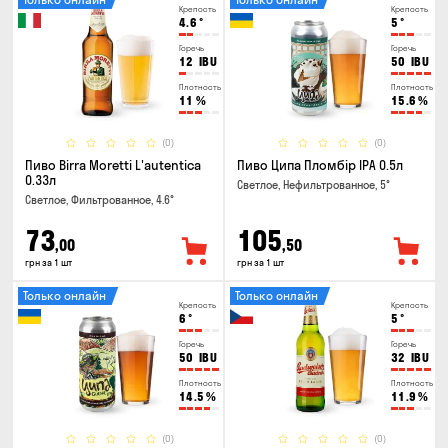
Крепость
Крепость
4.6
°
5
°
Горечь
Горечь
12
IBU
50
IBU
Плотность
Плотность
11
%
15.6
%
(0)
(0)
Пиво Birra Moretti L'autentica
Пиво Ципа Пломбір IPA 0.5л
0.33л
Светлое, Нефильтрованное, 5°
Светлое, Фильтрованное, 4.6°
73
105
,00
,50
грн за 1 шт
грн за 1 шт
Только онлайн
Только онлайн
Крепость
Крепость
6
°
5
°
Горечь
Горечь
50
IBU
32
IBU
Плотность
Плотность
14.5
%
11.9
%
(0)
(0)