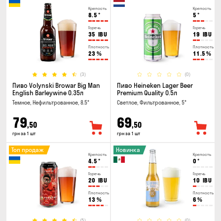
Крепость
Крепость
8.5
°
5
°
Горечь
Горечь
35
IBU
19
IBU
Плотность
Плотность
23
%
11.5
%
(3)
(0)
Пиво Volynski Browar Big Man
Пиво Heineken Lager Beer
English Barleywine 0.35л
Premium Quality 0.5л
Темное, Нефильтрованное, 8.5°
Светлое, Фильтрованное, 5°
79
69
,50
,50
грн за 1 шт
грн за 1 шт
Топ продаж
Новинка
Крепость
Крепость
4.5
°
0
°
Горечь
Горечь
20
IBU
10
IBU
Плотность
Плотность
13
%
6
%
(5)
(0)