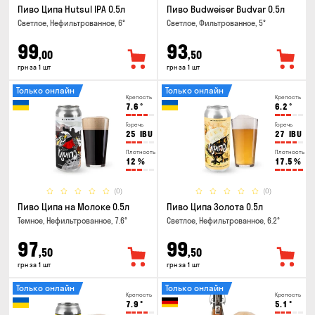
Пиво Ципа Hutsul IPA 0.5л
Пиво Budweiser Budvar 0.5л
Светлое, Нефильтрованное, 6°
Светлое, Фильтрованное, 5°
99
93
,00
,50
грн за 1 шт
грн за 1 шт
Только онлайн
Только онлайн
Крепость
Крепость
7.6
°
6.2
°
Горечь
Горечь
25
IBU
27
IBU
Плотность
Плотность
12
%
17.5
%
(0)
(0)
Пиво Ципа на Молоке 0.5л
Пиво Ципа Золота 0.5л
Темное, Нефильтрованное, 7.6°
Светлое, Нефильтрованное, 6.2°
97
99
,50
,50
грн за 1 шт
грн за 1 шт
Только онлайн
Только онлайн
Крепость
Крепость
7.9
°
5.1
°