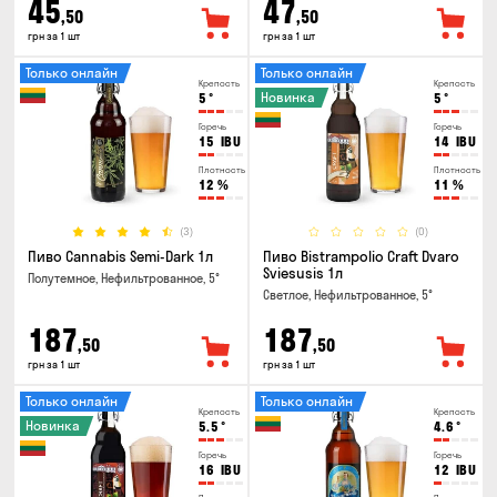
45
47
,50
,50
грн за 1 шт
грн за 1 шт
Только онлайн
Только онлайн
Крепость
Крепость
Новинка
5
°
5
°
Горечь
Горечь
15
IBU
14
IBU
Плотность
Плотность
12
%
11
%
(3)
(0)
Пиво Cannabis Semi-Dark 1л
Пиво Bistrampolio Craft Dvaro
Sviesusis 1л
Полутемное, Нефильтрованное, 5°
Светлое, Нефильтрованное, 5°
187
187
,50
,50
грн за 1 шт
грн за 1 шт
Только онлайн
Только онлайн
Крепость
Крепость
Новинка
5.5
°
4.6
°
Горечь
Горечь
16
IBU
12
IBU