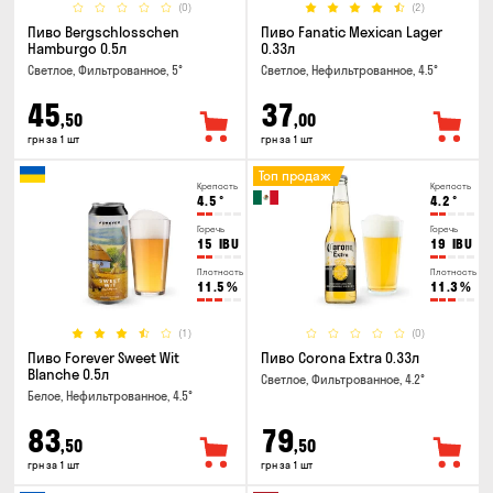
(0)
(2)
Пиво Bergschlosschen
Пиво Fanatic Mexican Lager
Hamburgo 0.5л
0.33л
Светлое, Фильтрованное, 5°
Светлое, Нефильтрованное, 4.5°
45
37
,50
,00
грн за 1 шт
грн за 1 шт
Топ продаж
Крепость
Крепость
4.5
°
4.2
°
Горечь
Горечь
15
IBU
19
IBU
Плотность
Плотность
11.5
%
11.3
%
(1)
(0)
Пиво Forever Sweet Wit
Пиво Corona Extra 0.33л
Blanche 0.5л
Светлое, Фильтрованное, 4.2°
Белое, Нефильтрованное, 4.5°
83
79
,50
,50
грн за 1 шт
грн за 1 шт