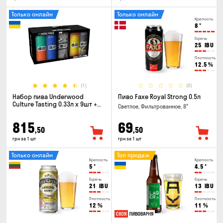
Только онлайн
Только онлайн
Крепость
8
°
Горечь
25
IBU
Плотность
12.5
%
(1)
(0)
Набор пива Underwood
Пиво Faxe Royal Strong 0.5л
Culture Tasting 0.33л x 9шт +
Светлое, Фильтрованное, 8°
бокал
815
69
,50
,50
грн за 1 шт
грн за 1 шт
Только онлайн
Топ продаж
Крепость
Крепость
5
°
4.5
°
Горечь
Горечь
21
IBU
13
IBU
Плотность
Плотность
12
%
11
%