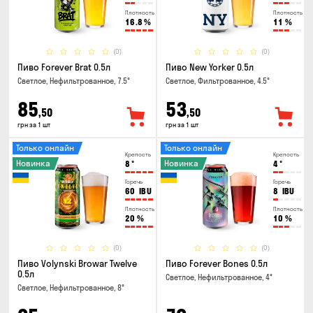
Плотность
Плотность
16.8
%
11
%
(0)
(0)
Пиво Forever Brat 0.5л
Пиво New Yorker 0.5л
Светлое, Нефильтрованное, 7.5°
Светлое, Фильтрованное, 4.5°
85
53
,50
,50
грн за 1 шт
грн за 1 шт
Только онлайн
Только онлайн
Крепость
Крепость
Новинка
Новинка
8
°
4
°
Горечь
Горечь
60
IBU
8
IBU
Плотность
Плотность
20
%
10
%
(0)
(0)
Пиво Volynski Browar Twelve
Пиво Forever Bones 0.5л
0.5л
Светлое, Нефильтрованное, 4°
Светлое, Нефильтрованное, 8°