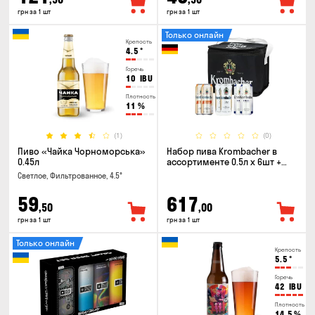
грн за 1 шт
грн за 1 шт
Только онлайн
Крепость
4.5
°
Горечь
10
IBU
Плотность
11
%
(1)
(0)
Пиво «Чайка Чорноморська»
Набор пива Krombacher в
0.45л
ассортименте 0.5л х 6шт +
термосумка
Светлое, Фильтрованное, 4.5°
59
617
,50
,00
грн за 1 шт
грн за 1 шт
Только онлайн
Крепость
5.5
°
Горечь
42
IBU
Плотность
14.5
%