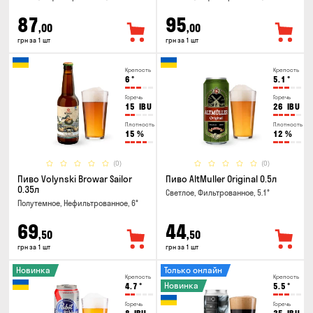
87
95
,00
,00
грн за 1 шт
грн за 1 шт
Крепость
Крепость
6
°
5.1
°
Горечь
Горечь
15
IBU
26
IBU
Плотность
Плотность
15
%
12
%
(0)
(0)
Пиво Volynski Browar Sailor
Пиво AltMuller Original 0.5л
0.35л
Светлое, Фильтрованное, 5.1°
Полутемное, Нефильтрованное, 6°
69
44
,50
,50
грн за 1 шт
грн за 1 шт
Новинка
Только онлайн
Крепость
Крепость
Новинка
4.7
°
5.5
°
Горечь
Горечь