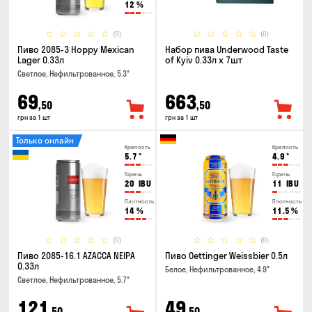
12
%
(0)
(0)
Пиво 2085-3 Hoppy Mexican
Набор пива Underwood Taste
Lager 0.33л
of Kyiv 0.33л x 7шт
Светлое, Нефильтрованное, 5.3°
69
663
,50
,50
грн за 1 шт
грн за 1 шт
Только онлайн
Крепость
Крепость
5.7
°
4.9
°
Горечь
Горечь
20
IBU
11
IBU
Плотность
Плотность
14
%
11.5
%
(0)
(0)
Пиво 2085-16.1 AZACCA NEIPA
Пиво Oettinger Weissbier 0.5л
0.33л
Белое, Нефильтрованное, 4.9°
Светлое, Нефильтрованное, 5.7°
121
49
,50
,50