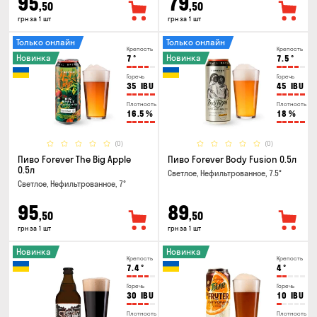
95
79
,50
,50
грн за 1 шт
грн за 1 шт
Только онлайн
Только онлайн
Крепость
Крепость
Новинка
Новинка
7
°
7.5
°
Горечь
Горечь
35
IBU
45
IBU
Плотность
Плотность
16.5
%
18
%
(0)
(0)
Пиво Forever The Big Apple
Пиво Forever Body Fusion 0.5л
0.5л
Светлое, Нефильтрованное, 7.5°
Светлое, Нефильтрованное, 7°
95
89
,50
,50
грн за 1 шт
грн за 1 шт
Новинка
Новинка
Крепость
Крепость
7.4
°
4
°
Горечь
Горечь
30
IBU
10
IBU
Плотность
Плотность