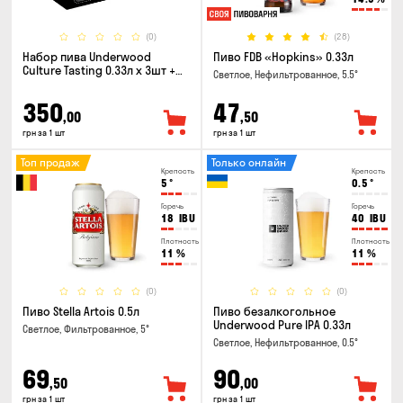
(0)
(28)
Набор пива Underwood
Пиво FDB «Hopkins» 0.33л
Culture Tasting 0.33л x 3шт +
Светлое, Нефильтрованное, 5.5°
бокал
350
47
,00
,50
грн за 1 шт
грн за 1 шт
Топ продаж
Только онлайн
Крепость
Крепость
5
°
0.5
°
Горечь
Горечь
18
IBU
40
IBU
Плотность
Плотность
11
%
11
%
(0)
(0)
Пиво Stella Artois 0.5л
Пиво безалкогольное
Underwood Pure IPA 0.33л
Светлое, Фильтрованное, 5°
Светлое, Нефильтрованное, 0.5°
69
90
,50
,00
грн за 1 шт
грн за 1 шт