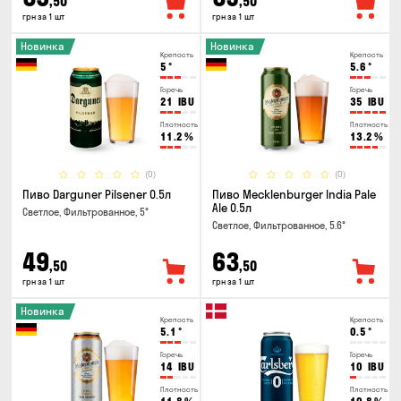
,50
,50
грн за 1 шт
грн за 1 шт
Новинка
Новинка
Крепость
Крепость
5
°
5.6
°
Горечь
Горечь
21
IBU
35
IBU
Плотность
Плотность
11.2
%
13.2
%
(0)
(0)
Пиво Darguner Pilsener 0.5л
Пиво Mecklenburger India Pale
Ale 0.5л
Светлое, Фильтрованное, 5°
Светлое, Фильтрованное, 5.6°
49
63
,50
,50
грн за 1 шт
грн за 1 шт
Новинка
Крепость
Крепость
5.1
°
0.5
°
Горечь
Горечь
14
IBU
10
IBU
Плотность
Плотность