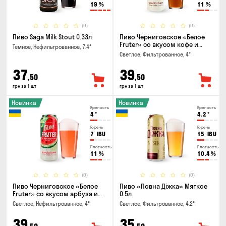
19
%
11
%
(0)
(0)
Пиво Saga Milk Stout 0.33л
Пиво Черниговское «Белое
Fruter» со вкусом кофе и
Темное, Нефильтрованное, 7.4°
апельсина 0.5 л
Светлое, Фильтрованное, 4°
37
39
,50
,50
грн за 1 шт
грн за 1 шт
Новинка
Новинка
Крепость
Крепость
4
°
4.2
°
Горечь
Горечь
7
IBU
15
IBU
Плотность
Плотность
11
%
10.4
%
(0)
(0)
Пиво Черниговское «Белое
Пиво «Повна Діжка» Мягкое
Fruter» со вкусом арбуза и
0.5л
мяты 0.5л
Светлое, Нефильтрованное, 4°
Светлое, Фильтрованное, 4.2°
39
35