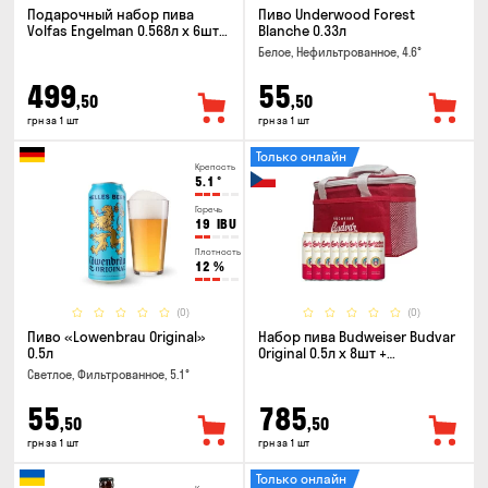
Подарочный набор пива
Пиво Underwood Forest
Volfas Engelman 0.568л x 6шт +
Blanche 0.33л
бокал 0.568л
Белое, Нефильтрованное, 4.6°
499
55
,50
,50
грн за 1 шт
грн за 1 шт
Только онлайн
Крепость
5.1
°
Горечь
19
IBU
Плотность
12
%
(0)
(0)
Пиво «Lowenbrau Original»
Набор пива Budweiser Budvar
0.5л
Original 0.5л x 8шт +
термосумка
Светлое, Фильтрованное, 5.1°
55
785
,50
,50
грн за 1 шт
грн за 1 шт
Только онлайн