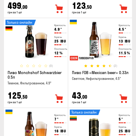
499
123
,00
,50
грн за 1 шт
грн за 1 шт
Только онлайн
Крепость
Крепость
4.9
°
4.5
°
Горечь
Горечь
25
IBU
13
IBU
Плотность
Плотность
12
%
11.5
%
(0)
(2)
Пиво Monchshof Schwarzbier
Пиво FDB «Mexican beer» 0.33л
0.5л
Светлое, Нефильтрованное, 4.5°
Темное, Фильтрованное, 4.9°
125
43
,50
,00
грн за 1 шт
грн за 1 шт
Только онлайн
Крепость
Крепость
7
°
5
°
Горечь
Горечь
16
IBU
25
IBU