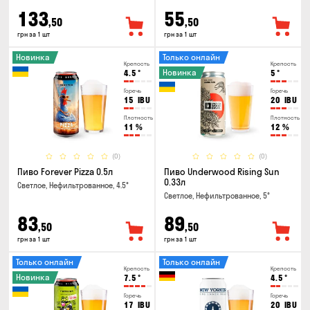
133
55
,50
,50
грн за 1 шт
грн за 1 шт
Новинка
Только онлайн
Крепость
Крепость
Новинка
4.5
°
5
°
Горечь
Горечь
15
IBU
20
IBU
Плотность
Плотность
11
%
12
%
(0)
(0)
Пиво Forever Pizza 0.5л
Пиво Underwood Rising Sun
0.33л
Светлое, Нефильтрованное, 4.5°
Светлое, Нефильтрованное, 5°
83
89
,50
,50
грн за 1 шт
грн за 1 шт
Только онлайн
Только онлайн
Крепость
Крепость
Новинка
7.5
°
4.5
°
Горечь
Горечь
17
IBU
20
IBU