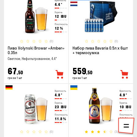
Крепость
4.4
°
Горечь
12
IBU
Плотность
12
%
(0)
(0)
Пиво Volynski Browar «Amber»
Набор пива Bavaria 0.5л х 6шт
0.35л
+ термосумка
Светлое, Нефильтрованное, 4.4°
67
559
,50
,50
грн за 1 шт
грн за 1 шт
Крепость
Крепость
4.8
°
4.9
°
Горечь
Горечь
23
IBU
10
IBU
Плотность
Плотность
11.8
%
11
%
(0)
(3)