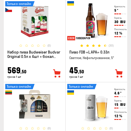
Только онлайн
Крепость
5
°
Горечь
30
IBU
Плотность
12
%
(0)
(30)
Набор пива Budweiser Budvar
Пиво FDB «L.APA» 0.33л
Original 0.5л х 4шт + бокал
Светлое, Нефильтрованное, 5°
0.33л
569
45
,50
,50
грн за 1 шт
грн за 1 шт
Только онлайн
Только онлайн
Крепость
4.6
°
Горечь
15
IBU
Плотность
12
%
(0)
(0)