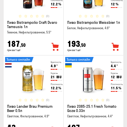
Плотность
Плотность
12.2
%
12
%
(0)
(0)
Пиво Bistrampolio Craft Dvaro
Пиво Bistrampolio Weissbier 1л
Tamsusis 1л
Белое, Нефильтрованное, 4.6°
Темное, Нефильтрованное, 5.5°
187
193
,50
,50
грн за 1 шт
грн за 1 шт
Только онлайн
Только онлайн
Крепость
Крепость
4.9
°
4.4
°
Горечь
Горечь
21
IBU
12
IBU
Плотность
Плотность
12.2
%
11.5
%
(0)
(0)
Пиво Lander Brau Premium
Пиво 2085-25.1 Fresh Tomato
Beer 0.5л
Goze 0.33л
Светлое, Фильтрованное, 4.9°
Светлое, Нефильтрованное, 4.4°