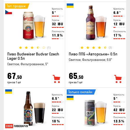
Топ продаж
Крепость
Крепость
5
°
6.8
°
Горечь
Горечь
32
IBU
12
IBU
Плотность
Плотность
11.9
%
17
%
(1)
(3)
Пиво Budweiser Budvar Czech
Пиво ППБ «Авторське» 0.5л
Lager 0.5л
Светлое, Фильтрованное, 6.8°
Светлое, Фильтрованное, 5°
67
65
,50
,50
грн за 1 шт
грн за 1 шт
Только онлайн
Крепость
Крепость
6.5
°
5
°
Горечь
Горечь
22
IBU
42
IBU
Плотность
Плотность
18
%
13.5
%