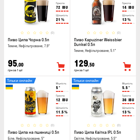
Гіркота
Гіркота
72
IBU
14
IBU
Щільність
Щільність
21
%
13
%
(0)
(0)
Пиво Ципа Чорна 0.5л
Пиво Kapuziner Weissbier
Dunkel 0.5л
Темне, Нефільтроване, 7.9°
Темне, Нефільтроване, 5.1°
95
129
,00
,50
грн за 1 шт
грн за 1 шт
Тільки онлайн
Тільки онлайн
Міцність
Міцність
5
°
5.5
°
Гіркота
Гіркота
12
IBU
36
IBU
Щільність
Щільність
11.5
%
13
%
(0)
(0)
Пиво Ципа на пшениці 0.5л
Пиво Ципа Квітка IPL 0.5л
Біле, Нефільтроване, 5°
Світле, Нефільтроване, 5.5°