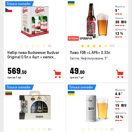
Тільки онлайн
Міцність
5
°
Гіркота
30
IBU
Щільність
12
%
(0)
(30)
Набір пива Budweiser Budvar
Пиво FDB «L.APA» 0.33л
Original 0.5л х 4шт + келих
Світле, Нефільтроване, 5°
0.33л
569
49
,50
,00
грн за 1 шт
грн за 1 шт
Тільки онлайн
Тільки онлайн
Міцність
4.6
°
Гіркота
15
IBU
Щільність
12
%
(0)
(0)