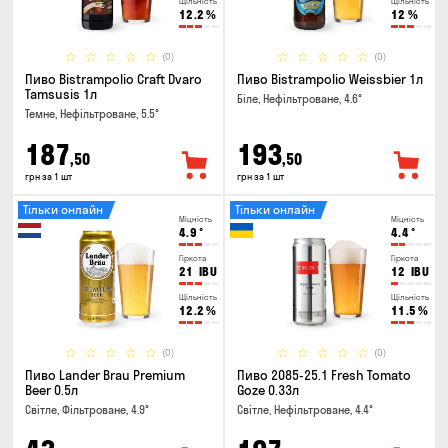
Щільність
Щільність
12.2
%
12
%
(0)
(0)
Пиво Bistrampolio Craft Dvaro
Пиво Bistrampolio Weissbier 1л
Tamsusis 1л
Біле, Нефільтроване, 4.6°
Темне, Нефільтроване, 5.5°
187
193
,50
,50
грн за 1 шт
грн за 1 шт
Тільки онлайн
Тільки онлайн
Міцність
Міцність
4.9
°
4.4
°
Гіркота
Гіркота
21
IBU
12
IBU
Щільність
Щільність
12.2
%
11.5
%
(0)
(0)
Пиво Lander Brau Premium
Пиво 2085-25.1 Fresh Tomato
Beer 0.5л
Goze 0.33л
Світле, Фільтроване, 4.9°
Світле, Нефільтроване, 4.4°