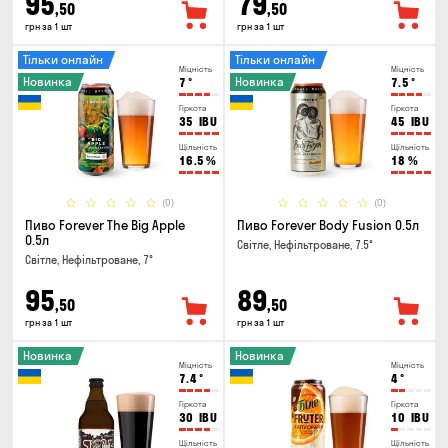
95
79
,50
,50
грн за 1 шт
грн за 1 шт
Тільки онлайн
Тільки онлайн
Міцність
Міцність
Новинка
Новинка
7
°
7.5
°
Гіркота
Гіркота
35
IBU
45
IBU
Щільність
Щільність
16.5
%
18
%
(0)
(0)
Пиво Forever The Big Apple
Пиво Forever Body Fusion 0.5л
0.5л
Світле, Нефільтроване, 7.5°
Світле, Нефільтроване, 7°
95
89
,50
,50
грн за 1 шт
грн за 1 шт
Новинка
Новинка
Міцність
Міцність
7.4
°
4
°
Гіркота
Гіркота
30
IBU
10
IBU
Щільність
Щільність