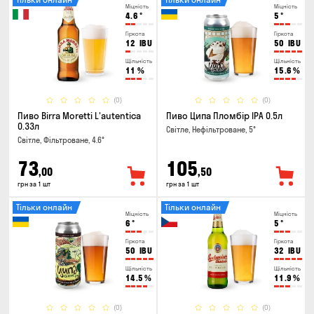
Міцність
Міцність
4.6
°
5
°
Гіркота
Гіркота
12
IBU
50
IBU
Щільність
Щільність
11
%
15.6
%
(0)
(0)
Пиво Birra Moretti L'autentica
Пиво Ципа Пломбір IPA 0.5л
0.33л
Світле, Нефільтроване, 5°
Світле, Фільтроване, 4.6°
73
105
,00
,50
грн за 1 шт
грн за 1 шт
Тільки онлайн
Тільки онлайн
Міцність
Міцність
6
°
5
°
Гіркота
Гіркота
50
IBU
32
IBU
Щільність
Щільність
14.5
%
11.9
%
(0)
(0)