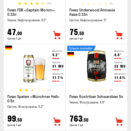
(26)
(0)
Пиво FDB «Captain Morion»
Пиво Underwood Amnesia
0.33л
Haze 0.33л
Темне, Нефільтроване, 6.5°
Світле, Нефільтроване, 5°
47
75
,00
,50
грн за 1 шт
грн за 1 шт
Тільки онлайн
Міцність
Міцність
5.2
°
4.8
°
Гіркота
Гіркота
21
IBU
22
IBU
Щільність
Щільність
11.7
%
11.4
%
(1)
(0)
Пиво Spaten «Münchner Hell»
Пиво Kostritzer Schwarzbier 5л
0.5л
Темне, Фільтроване, 4.8°
Світле, Фільтроване, 5.2°
99
763
,50
,50
грн за 1 шт
грн за 1 шт