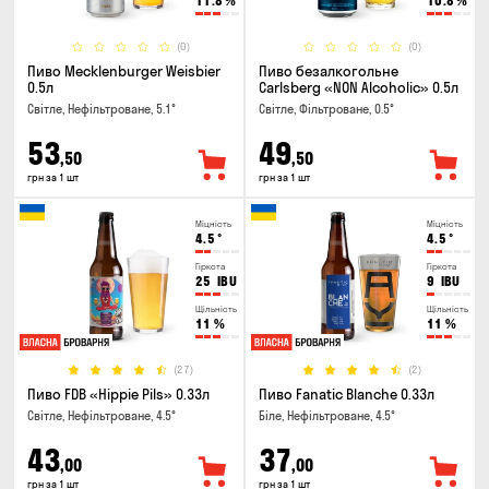
11.8
%
10.8
%
(0)
(0)
Пиво Mecklenburger Weisbier
Пиво безалкогольне
0.5л
Carlsberg «NON Alcoholic» 0.5л
Світле, Нефільтроване, 5.1°
Світле, Фільтроване, 0.5°
53
49
,50
,50
грн за 1 шт
грн за 1 шт
Міцність
Міцність
4.5
°
4.5
°
Гіркота
Гіркота
25
IBU
9
IBU
Щільність
Щільність
11
%
11
%
(27)
(2)
Пиво FDB «Hippie Pils» 0.33л
Пиво Fanatic Blanche 0.33л
Світле, Нефільтроване, 4.5°
Біле, Нефільтроване, 4.5°
43
37
,00
,00
грн за 1 шт
грн за 1 шт