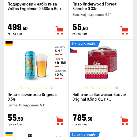
Подарунковий набір пива
Пиво Underwood Forest
Volfas Engelman 0.568л x 6шт +
Blanche 0.33л
келих 0.568л
Біле, Нефільтроване, 4.6°
499
55
,50
,50
грн за 1 шт
грн за 1 шт
Тільки онлайн
Міцність
5.1
°
Гіркота
19
IBU
Щільність
12
%
(0)
(0)
Пиво «Lowenbrau Original»
Набір пива Budweiser Budvar
0.5л
Original 0.5л х 8шт +
термосумка
Світле, Фільтроване, 5.1°
55
785
,50
,50
грн за 1 шт
грн за 1 шт
Тільки онлайн