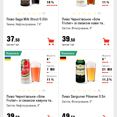
19
%
11
%
(0)
(0)
Пиво Saga Milk Stout 0.33л
Пиво Чернігівське «Біле
Fruter» зі смаком кави та
Темне, Нефільтроване, 7.4°
апельсину 0.5л
Світле, Фільтроване, 4°
37
39
,50
,50
грн за 1 шт
грн за 1 шт
Новинка
Новинка
Міцність
Міцність
4
°
5
°
Гіркота
Гіркота
7
IBU
21
IBU
Щільність
Щільність
11
%
11.2
%
(0)
(0)
Пиво Чернігівське «Біле
Пиво Darguner Pilsener 0.5л
Fruter» зі смаком кавуна та
Світле, Фільтроване, 5°
м'яти 0.5л
Світле, Нефільтроване, 4°
39
49