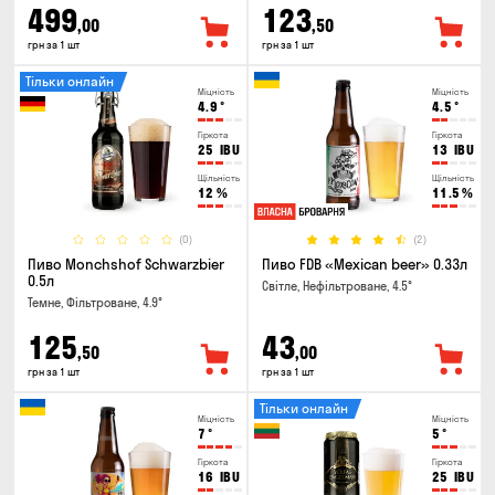
499
123
,00
,50
грн за 1 шт
грн за 1 шт
Тільки онлайн
Міцність
Міцність
4.9
°
4.5
°
Гіркота
Гіркота
25
IBU
13
IBU
Щільність
Щільність
12
%
11.5
%
(0)
(2)
Пиво Monchshof Schwarzbier
Пиво FDB «Mexican beer» 0.33л
0.5л
Світле, Нефільтроване, 4.5°
Темне, Фільтроване, 4.9°
125
43
,50
,00
грн за 1 шт
грн за 1 шт
Тільки онлайн
Міцність
Міцність
7
°
5
°
Гіркота
Гіркота
16
IBU
25
IBU