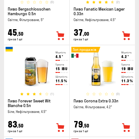
(0)
(2)
Пиво Bergschlosschen
Пиво Fanatic Mexican Lager
Hamburgo 0.5л
0.33л
Світле, Фільтроване, 5°
Світле, Нефільтроване, 4.5°
45
37
,50
,00
грн за 1 шт
грн за 1 шт
Топ продажів
Міцність
Міцність
4.5
°
4.2
°
Гіркота
Гіркота
15
IBU
19
IBU
Щільність
Щільність
11.5
%
11.3
%
(1)
(0)
Пиво Forever Sweet Wit
Пиво Corona Extra 0.33л
Blanche 0.5л
Світле, Фільтроване, 4.2°
Біле, Нефільтроване, 4.5°
83
79
,50
,50
грн за 1 шт
грн за 1 шт