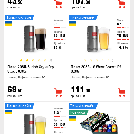
43
107
,50
,00
грн за 1 шт
грн за 1 шт
Тільки онлайн
Тільки онлайн
Міцність
Міцність
5
°
6
°
Гіркота
Гіркота
30
IBU
75
IBU
Щільність
Щільність
13
%
14.3
%
(1)
(0)
Пиво 2085-6 Irish Style Dry
Пиво 2085-19 West Coast IPA
Stout 0.33л
0.33л
Темне, Нефільтроване, 5°
Світле, Нефільтроване, 6°
69
111
,50
,00
грн за 1 шт
грн за 1 шт
Тільки онлайн
Тільки онлайн
Міцність
Новинка
5.3
°
Гіркота
30
IBU
Щільність