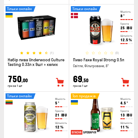
Тільки онлайн
Тільки онлайн
Міцність
8
°
Гіркота
25
IBU
Щільність
12.5
%
(1)
(0)
Набір пива Underwood Culture
Пиво Faxe Royal Strong 0.5л
Tasting 0.33л x 9шт + келих
Світле, Фільтроване, 8°
750
69
,00
,50
грн за 1 шт
грн за 1 шт
Тільки онлайн
Топ продажів
Міцність
Міцність
5
°
4.5
°
Гіркота
Гіркота
21
IBU
13
IBU
Щільність
Щільність
12
%
11
%