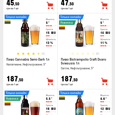
45
47
,50
,50
грн за 1 шт
грн за 1 шт
Тільки онлайн
Тільки онлайн
Міцність
Міцність
Новинка
5
°
5
°
Гіркота
Гіркота
15
IBU
14
IBU
Щільність
Щільність
12
%
11
%
(3)
(0)
Пиво Cannabis Semi-Dark 1л
Пиво Bistrampolio Craft Dvaro
Sviesusis 1л
Напівтемне, Нефільтроване, 5°
Світле, Нефільтроване, 5°
187
187
,50
,50
грн за 1 шт
грн за 1 шт
Тільки онлайн
Тільки онлайн
Міцність
Міцність
Новинка
5.5
°
4.6
°
Гіркота
Гіркота
16
IBU
12
IBU