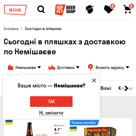
0
0
МЕНЮ
Головна
Сьогодні в пляшках
Сьогодні в пляшках з доставкою
по Немішаєве
Немішаєве
Доставка
Вкажіть адресу
Ваше місто —
Немішаєве?
Всі товари
Пиво
Сидр
Вино
Віскі
Коктейл
ТАК
ПИВО
Ні, змінити
Тільки онлайн
Міцність
4.7
°