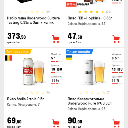
(0)
(28)
Набір пива Underwood Culture
Пиво FDB «Hopkins» 0.33л
Tasting 0.33л x 3шт + келих
Світле, Нефільтроване, 5.5°
373
47
,50
,50
грн за 1 шт
грн за 1 шт
Топ продажів
Тільки онлайн
Міцність
Міцність
5
°
0.5
°
Гіркота
Гіркота
18
IBU
40
IBU
Щільність
Щільність
11
%
11
%
(0)
(0)
Пиво Stella Artois 0.5л
Пиво безалкогольне
Underwood Pure IPA 0.33л
Світле, Фільтроване, 5°
Світле, Нефільтроване, 0.5°
69
90
,50
,00
грн за 1 шт
грн за 1 шт