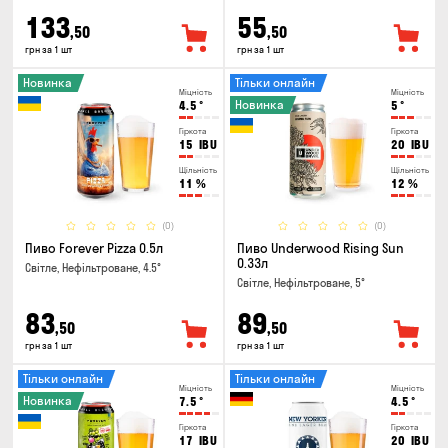
133
55
,50
,50
грн за 1 шт
грн за 1 шт
Новинка
Тільки онлайн
Міцність
Міцність
Новинка
4.5
°
5
°
Гіркота
Гіркота
15
IBU
20
IBU
Щільність
Щільність
11
%
12
%
(0)
(0)
Пиво Forever Pizza 0.5л
Пиво Underwood Rising Sun
0.33л
Світле, Нефільтроване, 4.5°
Світле, Нефільтроване, 5°
83
89
,50
,50
грн за 1 шт
грн за 1 шт
Тільки онлайн
Тільки онлайн
Міцність
Міцність
Новинка
7.5
°
4.5
°
Гіркота
Гіркота
17
IBU
20
IBU