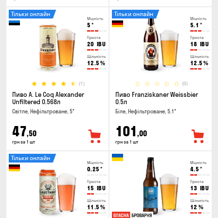
Тільки онлайн
Тільки онлайн
Міцність
Міцність
5
°
5.1
°
Гіркота
Гіркота
20
IBU
18
IBU
Щільність
Щільність
12.5
%
12.5
%
(1)
(0)
Пиво A. Le Coq Alexander
Пиво Franziskaner Weissbier
Unfiltered 0.568л
0.5л
Світле, Нефільтроване, 5°
Біле, Нефільтроване, 5.1°
47
101
,50
,00
грн за 1 шт
грн за 1 шт
Тільки онлайн
Міцність
Міцність
0.25
°
4.5
°
Гіркота
Гіркота
15
IBU
13
IBU
Щільність
Щільність
11.5
%
12
%