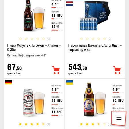
Міцність
4.4
°
Гіркота
12
IBU
Щільність
12
%
(0)
(0)
Пиво Volynski Browar «Amber»
Набір пива Bavaria 0.5л х 6шт +
0.35л
термосумка
Світле, Нефільтроване, 4.4°
67
543
,50
,50
грн за 1 шт
грн за 1 шт
Міцність
Міцність
4.8
°
4.9
°
Гіркота
Гіркота
23
IBU
10
IBU
Щільність
Щільність
11.8
%
11
%
(1)
(3)