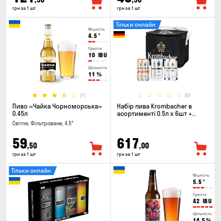
грн за 1 шт
грн за 1 шт
Тільки онлайн
Міцність
4.5
°
Гіркота
10
IBU
Щільність
11
%
(1)
(0)
Пиво «Чайка Чорноморська»
Набір пива Krombacher в
0.45л
асортименті 0.5л х 6шт +
термосумка
Світле, Фільтроване, 4.5°
59
617
,50
,00
грн за 1 шт
грн за 1 шт
Тільки онлайн
Міцність
5.5
°
Гіркота
42
IBU
Щільність
14.5
%