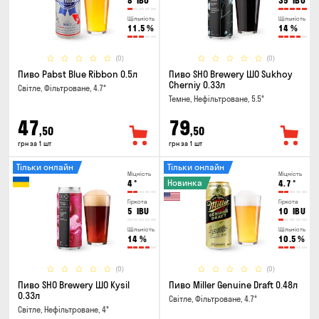
8
IBU
35
IBU
Щільність
Щільність
11.5
%
14
%
(0)
(0)
Пиво Pabst Blue Ribbon 0.5л
Пиво SHO Brewery ШО Sukhoy
Cherniy 0.33л
Світле, Фільтроване, 4.7°
Темне, Нефільтроване, 5.5°
47
79
,50
,50
грн за 1 шт
грн за 1 шт
Тільки онлайн
Тільки онлайн
Міцність
Міцність
Новинка
4
°
4.7
°
Гіркота
Гіркота
5
IBU
10
IBU
Щільність
Щільність
14
%
10.5
%
(0)
(0)
Пиво SHO Brewery ШО Kysil
Пиво Miller Genuine Draft 0.48л
0.33л
Світле, Фільтроване, 4.7°
Світле, Нефільтроване, 4°