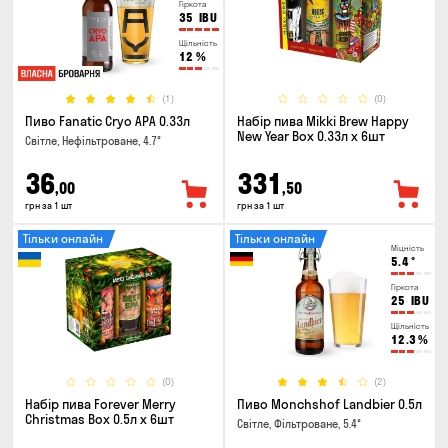
Гіркота
35
IBU
Щільність
12
%
(1)
(0)
Пиво Fanatic Cryo APA 0.33л
Набір пива Mikki Brew Happy
New Year Box 0.33л x 6шт
Світле, Нефільтроване, 4.7°
36
331
,00
,50
грн за 1 шт
грн за 1 шт
Тільки онлайн
Тільки онлайн
Міцність
5.4
°
Гіркота
25
IBU
Щільність
12.3
%
(0)
(2)
Набір пива Forever Merry
Пиво Monchshof Landbier 0.5л
Christmas Box 0.5л x 6шт
Світле, Фільтроване, 5.4°