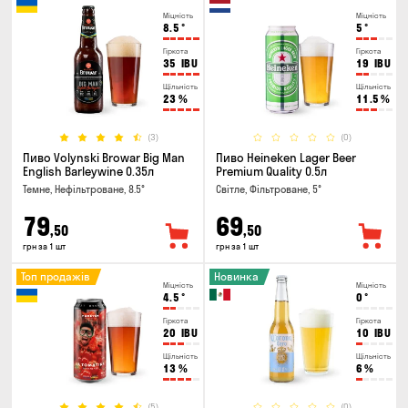
Міцність
Міцність
8.5
°
5
°
Гіркота
Гіркота
35
IBU
19
IBU
Щільність
Щільність
23
%
11.5
%
(3)
(0)
Пиво Volynski Browar Big Man
Пиво Heineken Lager Beer
English Barleywine 0.35л
Premium Quality 0.5л
Темне, Нефільтроване, 8.5°
Світле, Фільтроване, 5°
79
69
,50
,50
грн за 1 шт
грн за 1 шт
Топ продажів
Новинка
Міцність
Міцність
4.5
°
0
°
Гіркота
Гіркота
20
IBU
10
IBU
Щільність
Щільність
13
%
6
%
(5)
(0)