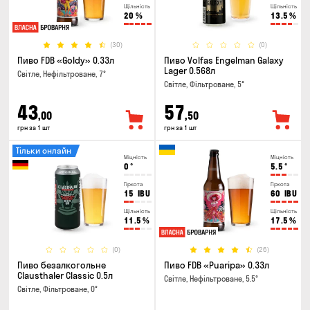
Щільність
Щільність
20
%
13.5
%
(30)
(0)
Пиво FDB «Goldy» 0.33л
Пиво Volfas Engelman Galaxy
Lager 0.568л
Світле, Нефільтроване, 7°
Світле, Фільтроване, 5°
43
57
,00
,50
грн за 1 шт
грн за 1 шт
Тільки онлайн
Міцність
Міцність
0
°
5.5
°
Гіркота
Гіркота
15
IBU
60
IBU
Щільність
Щільність
11.5
%
17.5
%
(0)
(26)
Пиво безалкогольне
Пиво FDB «Puaripa» 0.33л
Clausthaler Classic 0.5л
Світле, Нефільтроване, 5.5°
Світле, Фільтроване, 0°