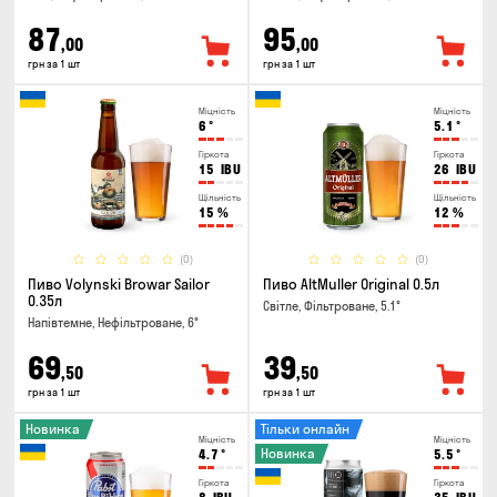
87
95
,00
,00
грн за 1 шт
грн за 1 шт
Міцність
Міцність
6
°
5.1
°
Гіркота
Гіркота
15
IBU
26
IBU
Щільність
Щільність
15
%
12
%
(0)
(0)
Пиво Volynski Browar Sailor
Пиво AltMuller Original 0.5л
0.35л
Світле, Фільтроване, 5.1°
Напівтемне, Нефільтроване, 6°
69
39
,50
,50
грн за 1 шт
грн за 1 шт
Новинка
Тільки онлайн
Міцність
Міцність
Новинка
4.7
°
5.5
°
Гіркота
Гіркота