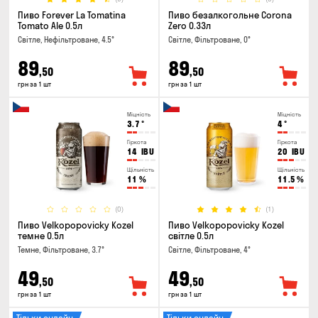
Пиво Forever La Tomatina
Пиво безалкогольне Corona
Tomato Ale 0.5л
Zero 0.33л
Світле, Нефільтроване, 4.5°
Світле, Фільтроване, 0°
89
89
,50
,50
грн за 1 шт
грн за 1 шт
Міцність
Міцність
3.7
°
4
°
Гіркота
Гіркота
14
IBU
20
IBU
Щільність
Щільність
11
%
11.5
%
(0)
(1)
Пиво Velkopopovicky Kozel
Пиво Velkopopovicky Kozel
темне 0.5л
світле 0.5л
Темне, Фільтроване, 3.7°
Світле, Фільтроване, 4°
49
49
,50
,50
грн за 1 шт
грн за 1 шт
Тільки онлайн
Тільки онлайн