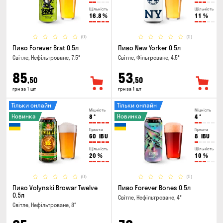
Щільність
Щільність
16.8
%
11
%
(0)
(0)
Пиво Forever Brat 0.5л
Пиво New Yorker 0.5л
Світле, Нефільтроване, 7.5°
Світле, Фільтроване, 4.5°
85
53
,50
,50
грн за 1 шт
грн за 1 шт
Тільки онлайн
Тільки онлайн
Міцність
Міцність
Новинка
Новинка
8
°
4
°
Гіркота
Гіркота
60
IBU
8
IBU
Щільність
Щільність
20
%
10
%
(0)
(0)
Пиво Volynski Browar Twelve
Пиво Forever Bones 0.5л
0.5л
Світле, Нефільтроване, 4°
Світле, Нефільтроване, 8°