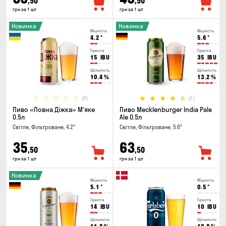
,50
,50
грн за 1 шт
грн за 1 шт
Новинка
Новинка
Міцність
Міцність
4.2
°
5.6
°
Гіркота
Гіркота
15
IBU
35
IBU
Щільність
Щільність
10.4
%
13.2
%
(0)
(1)
Пиво «Повна Діжка» М'яке
Пиво Mecklenburger India Pale
0.5л
Ale 0.5л
Світле, Фільтроване, 4.2°
Світле, Фільтроване, 5.6°
35
63
,50
,50
грн за 1 шт
грн за 1 шт
Новинка
Міцність
Міцність
5.1
°
0.5
°
Гіркота
Гіркота
14
IBU
10
IBU
Щільність
Щільність