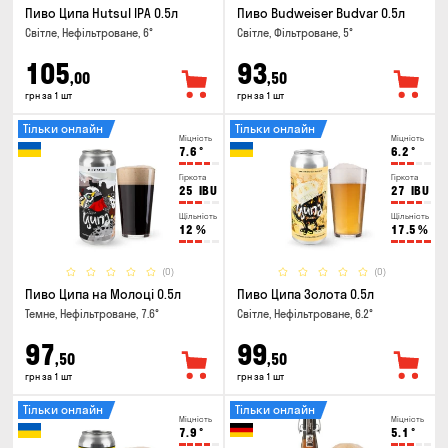
Пиво Ципа Hutsul IPA 0.5л
Пиво Budweiser Budvar 0.5л
Світле, Нефільтроване, 6°
Світле, Фільтроване, 5°
105
93
,00
,50
грн за 1 шт
грн за 1 шт
Тільки онлайн
Тільки онлайн
Міцність
Міцність
7.6
°
6.2
°
Гіркота
Гіркота
25
IBU
27
IBU
Щільність
Щільність
12
%
17.5
%
(0)
(0)
Пиво Ципа на Молоці 0.5л
Пиво Ципа Золота 0.5л
Темне, Нефільтроване, 7.6°
Світле, Нефільтроване, 6.2°
97
99
,50
,50
грн за 1 шт
грн за 1 шт
Тільки онлайн
Тільки онлайн
Міцність
Міцність
7.9
°
5.1
°