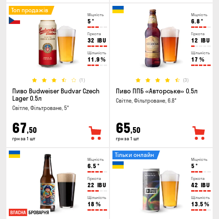
Топ продажів
Міцність
Міцність
5
°
6.8
°
Гіркота
Гіркота
32
IBU
12
IBU
Щільність
Щільність
11.9
%
17
%
(1)
(3)
Пиво Budweiser Budvar Czech
Пиво ППБ «Авторське» 0.5л
Lager 0.5л
Світле, Фільтроване, 6.8°
Світле, Фільтроване, 5°
67
65
,50
,50
грн за 1 шт
грн за 1 шт
Тільки онлайн
Міцність
Міцність
6.5
°
5
°
Гіркота
Гіркота
22
IBU
42
IBU
Щільність
Щільність
18
%
13.5
%