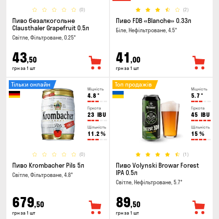
(0)
(2)
Пиво безалкогольне
Пиво FDB «Blanche» 0.33л
Clausthaler Grapefruit 0.5л
Біле, Нефільтроване, 4.5°
Світле, Фільтроване, 0.25°
43
41
,50
,00
грн за 1 шт
грн за 1 шт
Тільки онлайн
Топ продажів
Міцність
Міцність
4.8
°
5.7
°
Гіркота
Гіркота
23
IBU
45
IBU
Щільність
Щільність
11.2
%
15
%
(0)
(1)
Пиво Krombacher Pils 5л
Пиво Volynski Browar Forest
IPA 0.5л
Світле, Фільтроване, 4.8°
Світле, Нефільтроване, 5.7°
679
89
,50
,50
грн за 1 шт
грн за 1 шт