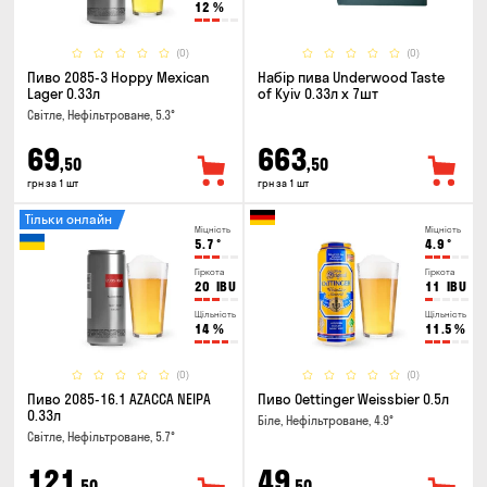
12
%
(0)
(0)
Пиво 2085-3 Hoppy Mexican
Набір пива Underwood Taste
Lager 0.33л
of Kyiv 0.33л x 7шт
Світле, Нефільтроване, 5.3°
69
663
,50
,50
грн за 1 шт
грн за 1 шт
Тільки онлайн
Міцність
Міцність
5.7
°
4.9
°
Гіркота
Гіркота
20
IBU
11
IBU
Щільність
Щільність
14
%
11.5
%
(0)
(0)
Пиво 2085-16.1 AZACCA NEIPA
Пиво Oettinger Weissbier 0.5л
0.33л
Біле, Нефільтроване, 4.9°
Світле, Нефільтроване, 5.7°
121
49
,50
,50