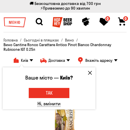
🚚 Безкоштовна доставка від 700 грн
⚡Привеземо до 90 хвилин
0
0
МЕНЮ
Головна
Сьогодні в пляшках
Вино
Вино Cantine Ronco Carattere Antico Pinot Bianco Chardonnay
Rubicone IGT 0.25л
Київ
Доставка
Вкажіть адресу
Ваше місто —
Київ?
ТАК
Ні, змінити