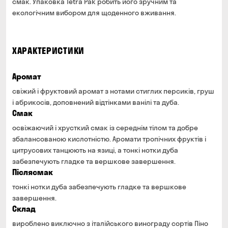
смак. Упаковка Tetra Pak робить його зручним та
банківською картою на сайті
екологічним вибором для щоденного вживання.
ХАРАКТЕРИСТИКИ
Аромат
свіжий і фруктовий аромат з нотами стиглих персиків, груш
і абрикосів, доповнений відтінками ванілі та дуба.
Смак
освіжаючий і хрусткий смак із середнім тілом та добре
збалансованою кислотністю. Аромати тропічних фруктів і
цитрусових танцюють на язиці, а тонкі нотки дуба
забезпечують гладке та вершкове завершення.
Післясмак
тонкі нотки дуба забезпечують гладке та вершкове
завершення.
Склад
вироблено виключно з італійського винограду сортів Піно