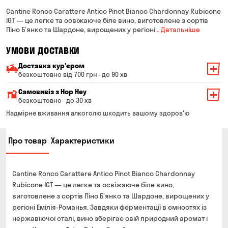
Cantine Ronco Carattere Antico Pinot Bianco Chardonnay Rubicone
IGT — це легке та освіжаюче біле вино, виготовлене з сортів
Піно Б’янко та Шардоне, вирощених у регіоні
… Детальніше
УМОВИ ДОСТАВКИ
Доставка курʼєром
безкоштовно від 700 грн · до 90 хв
Мінімальна сума всього замовлення — 200 грн
Самовивіз з Hop Hey
Вартість доставки залежить від суми всього замовлення:
безкоштовно · до 30 хв
Від 200 до 299 грн
Мінімальна сума всього замовлення — 250 грн
139 грн
Надмірне вживання алкоголю шкодить вашому здоров'ю
Час складання замовлення — до 30 хв
Від 300 до 399 грн
99 грн
Про товар
Характеристики
Можете без черги забрати з магазину в зручний для
Від 400 до 699 грн
79 грн
Вас час
Оплата:
Від 700 грн
безкоштовно
Cantine Ronco Carattere Antico Pinot Bianco Chardonnay
готівкою в магазині
Термін доставки — до 90 хвилин
Rubicone IGT — це легке та освіжаюче біле вино,
банківською картою на сайті та в магазині
виготовлене з сортів Піно Б’янко та Шардоне, вирощених у
*на час доставки можуть впливати повітряні тривоги
Оплата:
регіоні Емілія-Романья. Завдяки ферментації в ємностях із
готівкою кур'єру
нержавіючої сталі, вино зберігає свій природний аромат і