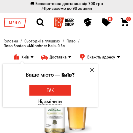
🚚 Безкоштовна доставка від 700 грн
⚡Привеземо до 90 хвилин
0
0
МЕНЮ
Головна
Сьогодні в пляшках
Пиво
Пиво Spaten «Münchner Hell» 0.5л
Київ
Доставка
Вкажіть адресу
Ваше місто —
Київ?
ТАК
Ні, змінити