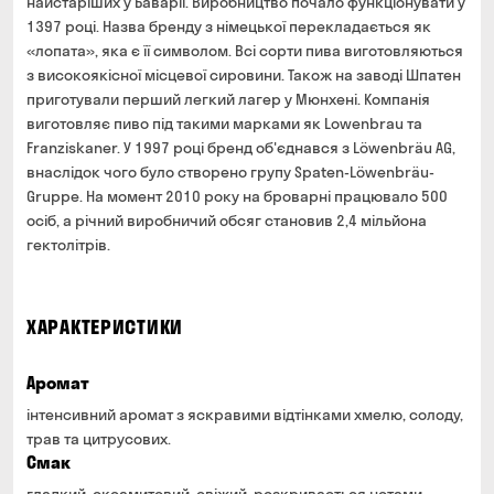
найстаріших у Баварії. Виробництво почало функціонувати у
1397 році. Назва бренду з німецької перекладається як
«лопата», яка є її символом. Всі сорти пива виготовляються
з високоякісної місцевої сировини. Також на заводі Шпатен
приготували перший легкий лагер у Мюнхені. Компанія
виготовляє пиво під такими марками як Lowenbrau та
Franziskaner. У 1997 році бренд об'єднався з Löwenbräu AG,
внаслідок чого було створено групу Spaten-Löwenbräu-
Gruppe. На момент 2010 року на броварні працювало 500
осіб, а річний виробничий обсяг становив 2,4 мільйона
гектолітрів.
ХАРАКТЕРИСТИКИ
Аромат
інтенсивний аромат з яскравими відтінками хмелю, солоду,
трав та цитрусових.
Смак