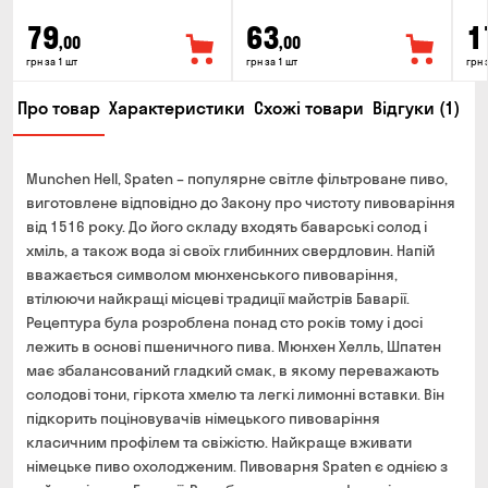
79
63
1
,00
,00
грн за 1 шт
грн за 1 шт
грн 
Про товар
Характеристики
Схожі товари
Відгуки (1)
Munchen Hell, Spaten – популярне світле фільтроване пиво,
виготовлене відповідно до Закону про чистоту пивоваріння
від 1516 року. До його складу входять баварські солод і
хміль, а також вода зі своїх глибинних свердловин. Напій
вважається символом мюнхенського пивоваріння,
втілюючи найкращі місцеві традиції майстрів Баварії.
Рецептура була розроблена понад сто років тому і досі
лежить в основі пшеничного пива. Мюнхен Хелль, Шпатен
має збалансований гладкий смак, в якому переважають
солодові тони, гіркота хмелю та легкі лимонні вставки. Він
підкорить поціновувачів німецького пивоваріння
класичним профілем та свіжістю. Найкраще вживати
німецьке пиво охолодженим. Пивоварня Spaten є однією з