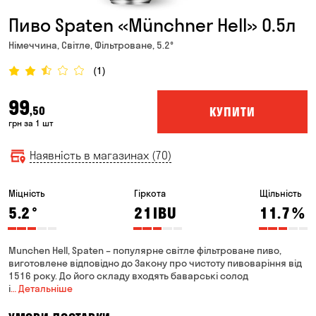
Пиво Spaten «Münchner Hell» 0.5л
Німеччина, Світле, Фільтроване, 5.2°
(1)
99
КУПИТИ
,50
грн за 1 шт
Наявність в магазинах (70)
Міцність
Гіркота
Щільність
5.2
°
21
IBU
11.7
%
Munchen Hell, Spaten – популярне світле фільтроване пиво,
виготовлене відповідно до Закону про чистоту пивоваріння від
1516 року. До його складу входять баварські солод
і
… Детальніше