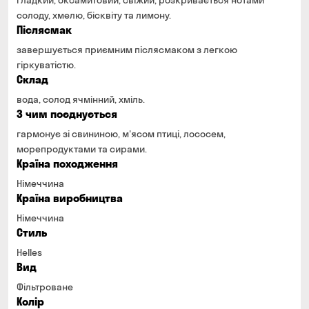
гладкий, оксамитовий, свіжий, розкривається нотами
солоду, хмелю, бісквіту та лимону.
Післясмак
завершується приємним післясмаком з легкою
гіркуватістю.
Склад
вода, солод ячмінний, хміль.
З чим поєднується
гармонує зі свининою, м'ясом птиці, лососем,
морепродуктами та сирами.
Країна походження
Німеччина
Країна виробництва
Німеччина
Стиль
Helles
Вид
Фільтроване
Колір