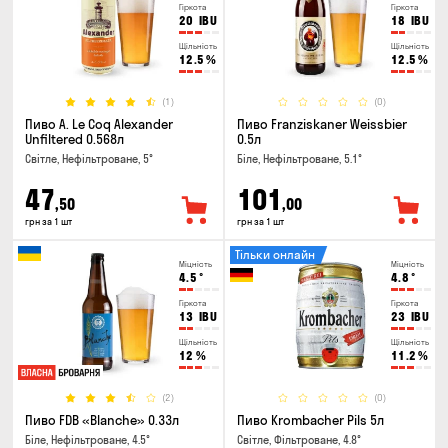
Гіркота
Гіркота
20
IBU
18
IBU
Щільність
Щільність
12.5
%
12.5
%
(1)
(0)
Пиво A. Le Coq Alexander
Пиво Franziskaner Weissbier
Unfiltered 0.568л
0.5л
Світле, Нефільтроване, 5°
Біле, Нефільтроване, 5.1°
47
101
,50
,00
грн за 1 шт
грн за 1 шт
Тільки онлайн
Міцність
Міцність
4.5
°
4.8
°
Гіркота
Гіркота
13
IBU
23
IBU
Щільність
Щільність
12
%
11.2
%
(2)
(0)
Пиво FDB «Blanche» 0.33л
Пиво Krombacher Pils 5л
Біле, Нефільтроване, 4.5°
Світле, Фільтроване, 4.8°