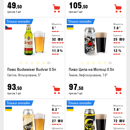
49
105
,50
,50
грн за 1 шт
грн за 1 шт
Тільки онлайн
Тільки онлайн
Міцність
Міцність
5
°
7.6
°
Гіркота
Гіркота
32
IBU
25
IBU
Щільність
Щільність
11.9
%
12
%
(0)
(0)
Пиво Budweiser Budvar 0.5л
Пиво Ципа на Молоці 0.5л
Світле, Фільтроване, 5°
Темне, Нефільтроване, 7.6°
93
97
,50
,50
грн за 1 шт
грн за 1 шт
Тільки онлайн
Тільки онлайн
Міцність
Міцність
6.2
°
7.9
°
Гіркота
Гіркота
27
IBU
72
IBU
Щільність
Щільність