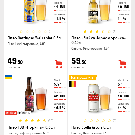
Гіркота
Гіркота
11
IBU
10
IBU
Щільність
Щільність
11.5
%
11
%
(0)
(1)
Пиво Oettinger Weissbier 0.5л
Пиво «Чайка Чорноморська»
0.45л
Біле, Нефільтроване, 4.9°
Світле, Фільтроване, 4.5°
49
59
,50
,50
грн за 1 шт
грн за 1 шт
Топ продажів
Міцність
Міцність
5.5
°
5
°
Гіркота
Гіркота
42
IBU
18
IBU
Щільність
Щільність
14.5
%
11
%
(28)
(0)
Пиво FDB «Hopkins» 0.33л
Пиво Stella Artois 0.5л
Світле, Нефільтроване, 5.5°
Світле, Фільтроване, 5°