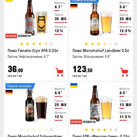
Міцність
Міцність
4.7
°
5.4
°
Гіркота
Гіркота
35
IBU
25
IBU
Щільність
Щільність
12
%
12.3
%
(1)
(2)
Пиво Fanatic Cryo APA 0.33л
Пиво Monchshof Landbier 0.5л
Світле, Нефільтроване, 4.7°
Світле, Фільтроване, 5.4°
36
123
,00
,50
грн за 1 шт
грн за 1 шт
Тільки онлайн
Міцність
Міцність
4.9
°
4.5
°
Гіркота
Гіркота
25
IBU
13
IBU
Щільність
Щільність
12
%
11.5
%
(0)
(2)
Пиво Monchshof Schwarzbier
Пиво FDB «Mexican beer» 0.33л