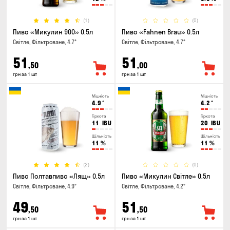
(1)
(0)
Пиво «Микулин 900» 0.5л
Пиво «Fahnen Brau» 0.5л
Світле, Фільтроване, 4.7°
Світле, Фільтроване, 4.7°
51
51
,50
,00
грн за 1 шт
грн за 1 шт
Міцність
Міцність
4.9
°
4.2
°
Гіркота
Гіркота
11
IBU
20
IBU
Щільність
Щільність
11
%
11
%
(2)
(0)
Пиво Полтавпиво «Лящ» 0.5л
Пиво «Микулин Світле» 0.5л
Світле, Фільтроване, 4.9°
Світле, Фільтроване, 4.2°
49
51
,50
,50
грн за 1 шт
грн за 1 шт