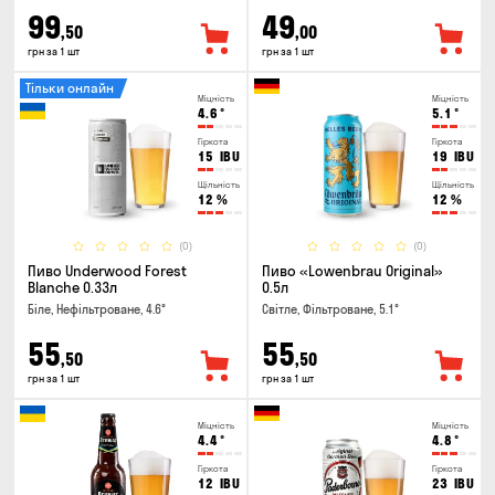
99
49
,50
,00
грн за 1 шт
грн за 1 шт
Тільки онлайн
Міцність
Міцність
4.6
°
5.1
°
Гіркота
Гіркота
15
IBU
19
IBU
Щільність
Щільність
12
%
12
%
(0)
(0)
Пиво Underwood Forest
Пиво «Lowenbrau Original»
Blanche 0.33л
0.5л
Біле, Нефільтроване, 4.6°
Світле, Фільтроване, 5.1°
55
55
,50
,50
грн за 1 шт
грн за 1 шт
Міцність
Міцність
4.4
°
4.8
°
Гіркота
Гіркота
12
IBU
23
IBU