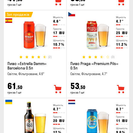
грн за 1 шт
грн за 1 шт
Топ продажів
Міцність
Міцність
4.6
°
4.7
°
Гіркота
Гіркота
17
IBU
25
IBU
Щільність
Щільність
10.7
%
11.2
%
(2)
(3)
Пиво «Estrella Damm»
Пиво Praga «Premium Pils»
Barcelona 0.5л
0.5л
Світле, Фільтроване, 4.6°
Світле, Фільтроване, 4.7°
61
53
,50
,50
грн за 1 шт
грн за 1 шт
Міцність
Міцність
4.7
°
4.7
°
Гіркота
Гіркота
20
IBU
11
IBU
Щільність
Щільність
12
%
9.6
%