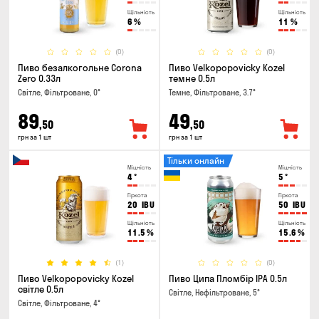
Щільність
Щільність
6
%
11
%
(0)
(0)
Пиво безалкогольне Corona
Пиво Velkopopovicky Kozel
Zero 0.33л
темне 0.5л
Світле, Фільтроване, 0°
Темне, Фільтроване, 3.7°
89
49
,50
,50
грн за 1 шт
грн за 1 шт
Тільки онлайн
Міцність
Міцність
4
°
5
°
Гіркота
Гіркота
20
IBU
50
IBU
Щільність
Щільність
11.5
%
15.6
%
(1)
(0)
Пиво Velkopopovicky Kozel
Пиво Ципа Пломбір IPA 0.5л
світле 0.5л
Світле, Нефільтроване, 5°
Світле, Фільтроване, 4°