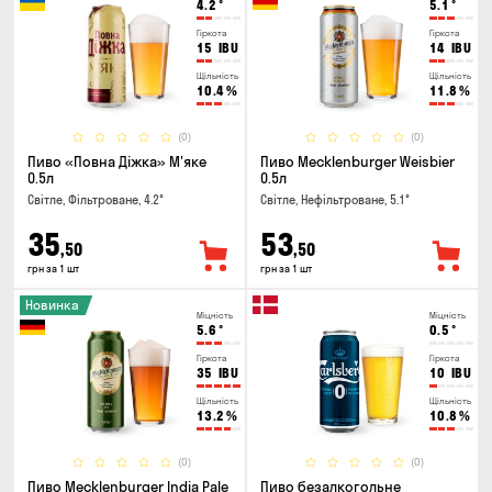
4.2
°
5.1
°
Гіркота
Гіркота
15
IBU
14
IBU
Щільність
Щільність
10.4
%
11.8
%
(0)
(0)
Пиво «Повна Діжка» М'яке
Пиво Mecklenburger Weisbier
0.5л
0.5л
Світле, Фільтроване, 4.2°
Світле, Нефільтроване, 5.1°
35
53
,50
,50
грн за 1 шт
грн за 1 шт
Новинка
Міцність
Міцність
5.6
°
0.5
°
Гіркота
Гіркота
35
IBU
10
IBU
Щільність
Щільність
13.2
%
10.8
%
(0)
(0)
Пиво Mecklenburger India Pale
Пиво безалкогольне