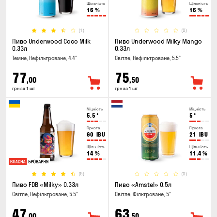
Щільність
Щільність
16
%
16
%
(1)
(0)
Пиво Underwood Coco Milk
Пиво Underwood Milky Mango
0.33л
0.33л
Темне, Нефільтроване, 4.4°
Світле, Нефільтроване, 5.5°
77
75
,00
,50
грн за 1 шт
грн за 1 шт
Міцність
Міцність
5.5
°
5
°
Гіркота
Гіркота
60
IBU
21
IBU
Щільність
Щільність
14
%
11.4
%
(5)
(0)
Пиво FDB «Milky» 0.33л
Пиво «Amstel» 0.5л
Світле, Нефільтроване, 5.5°
Світле, Фільтроване, 5°
47
63
,00
,50