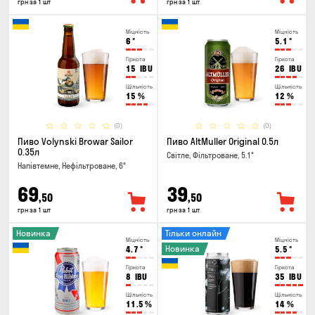
грн за 1 шт
грн за 1 шт
Міцність
Міцність
6
°
5.1
°
Гіркота
Гіркота
15
IBU
26
IBU
Щільність
Щільність
15
%
12
%
(0)
(0)
Пиво Volynski Browar Sailor
Пиво AltMuller Original 0.5л
0.35л
Світле, Фільтроване, 5.1°
Напівтемне, Нефільтроване, 6°
69
39
,50
,50
грн за 1 шт
грн за 1 шт
Новинка
Тільки онлайн
Міцність
Міцність
Новинка
4.7
°
5.5
°
Гіркота
Гіркота
8
IBU
35
IBU
Щільність
Щільність
11.5
%
14
%