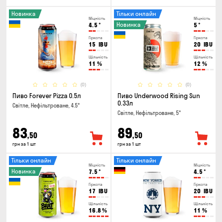
Новинка
Тільки онлайн
Міцність
Міцність
Новинка
4.5
°
5
°
Гіркота
Гіркота
15
IBU
20
IBU
Щільність
Щільність
11
%
12
%
(0)
(0)
Пиво Forever Pizza 0.5л
Пиво Underwood Rising Sun
0.33л
Світле, Нефільтроване, 4.5°
Світле, Нефільтроване, 5°
83
89
,50
,50
грн за 1 шт
грн за 1 шт
Тільки онлайн
Тільки онлайн
Міцність
Міцність
Новинка
7.5
°
4.5
°
Гіркота
Гіркота
17
IBU
20
IBU
Щільність
Щільність
16.8
%
11
%