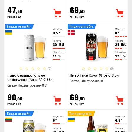
47
69
,50
,50
грн за 1 шт
грн за 1 шт
Тільки онлайн
Тільки онлайн
Міцність
Міцність
0.5
°
8
°
Гіркота
Гіркота
40
IBU
25
IBU
Щільність
Щільність
11
%
12.5
%
(0)
(0)
Пиво безалкогольне
Пиво Faxe Royal Strong 0.5л
Underwood Pure IPA 0.33л
Світле, Фільтроване, 8°
Світле, Нефільтроване, 0.5°
90
69
,00
,50
грн за 1 шт
грн за 1 шт
Тільки онлайн
Топ продажів
Міцність
Міцність
5
°
4.5
°
Гіркота
Гіркота
21
IBU
13
IBU