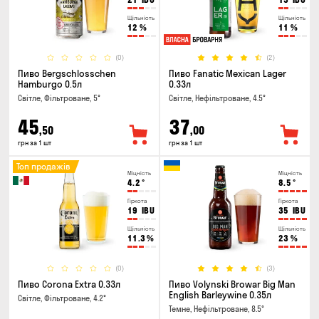
Щільність
Щільність
12
%
11
%
(0)
(2)
Пиво Bergschlosschen
Пиво Fanatic Mexican Lager
Hamburgo 0.5л
0.33л
Світле, Фільтроване, 5°
Світле, Нефільтроване, 4.5°
45
37
,50
,00
грн за 1 шт
грн за 1 шт
Топ продажів
Міцність
Міцність
4.2
°
8.5
°
Гіркота
Гіркота
19
IBU
35
IBU
Щільність
Щільність
11.3
%
23
%
(0)
(3)
Пиво Corona Extra 0.33л
Пиво Volynski Browar Big Man
English Barleywine 0.35л
Світле, Фільтроване, 4.2°
Темне, Нефільтроване, 8.5°