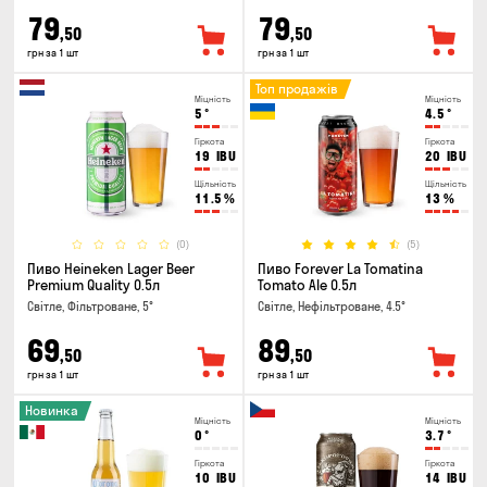
79
79
,50
,50
грн за 1 шт
грн за 1 шт
Топ продажів
Міцність
Міцність
5
°
4.5
°
Гіркота
Гіркота
19
IBU
20
IBU
Щільність
Щільність
11.5
%
13
%
(0)
(5)
Пиво Heineken Lager Beer
Пиво Forever La Tomatina
Premium Quality 0.5л
Tomato Ale 0.5л
Світле, Фільтроване, 5°
Світле, Нефільтроване, 4.5°
69
89
,50
,50
грн за 1 шт
грн за 1 шт
Новинка
Міцність
Міцність
0
°
3.7
°
Гіркота
Гіркота
10
IBU
14
IBU