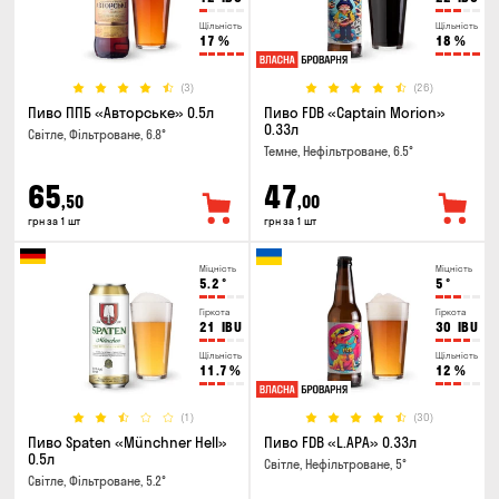
Щільність
Щільність
17
%
18
%
(3)
(26)
Пиво ППБ «Авторське» 0.5л
Пиво FDB «Captain Morion»
0.33л
Світле, Фільтроване, 6.8°
Темне, Нефільтроване, 6.5°
65
47
,50
,00
грн за 1 шт
грн за 1 шт
Міцність
Міцність
5.2
°
5
°
Гіркота
Гіркота
21
IBU
30
IBU
Щільність
Щільність
11.7
%
12
%
(1)
(30)
Пиво Spaten «Münchner Hell»
Пиво FDB «L.APA» 0.33л
0.5л
Світле, Нефільтроване, 5°
Світле, Фільтроване, 5.2°