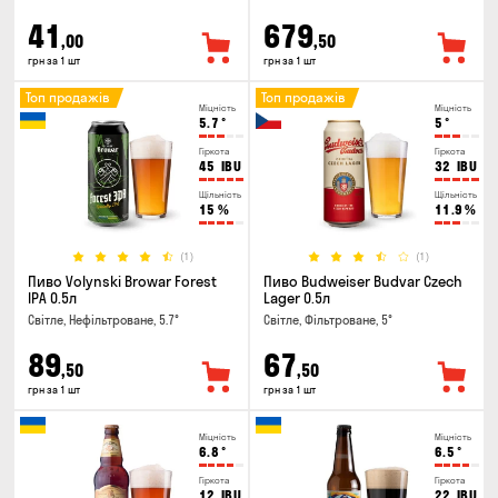
41
679
,00
,50
грн за 1 шт
грн за 1 шт
Топ продажів
Топ продажів
Міцність
Міцність
5.7
°
5
°
Гіркота
Гіркота
45
IBU
32
IBU
Щільність
Щільність
15
%
11.9
%
(1)
(1)
Пиво Volynski Browar Forest
Пиво Budweiser Budvar Czech
IPA 0.5л
Lager 0.5л
Світле, Нефільтроване, 5.7°
Світле, Фільтроване, 5°
89
67
,50
,50
грн за 1 шт
грн за 1 шт
Міцність
Міцність
6.8
°
6.5
°
Гіркота
Гіркота
12
IBU
22
IBU