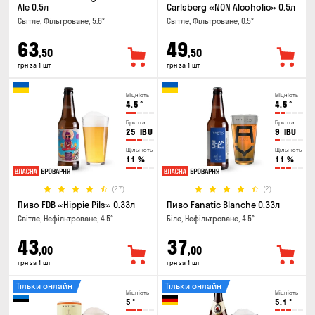
Ale 0.5л
Carlsberg «NON Alcoholic» 0.5л
Світле, Фільтроване, 5.6°
Світле, Фільтроване, 0.5°
63
49
,50
,50
грн за 1 шт
грн за 1 шт
Міцність
Міцність
4.5
°
4.5
°
Гіркота
Гіркота
25
IBU
9
IBU
Щільність
Щільність
11
%
11
%
(27)
(2)
Пиво FDB «Hippie Pils» 0.33л
Пиво Fanatic Blanche 0.33л
Світле, Нефільтроване, 4.5°
Біле, Нефільтроване, 4.5°
43
37
,00
,00
грн за 1 шт
грн за 1 шт
Тільки онлайн
Тільки онлайн
Міцність
Міцність
5
°
5.1
°