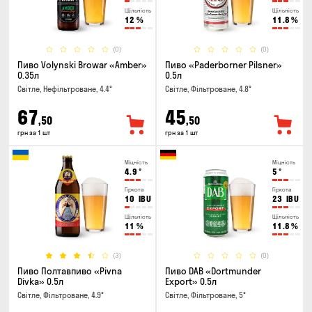
Щільність
Щільність
12
%
11.8
%
(0)
(0)
Пиво Volynski Browar «Amber»
Пиво «Paderborner Pilsner»
0.35л
0.5л
Світле, Нефільтроване, 4.4°
Світле, Фільтроване, 4.8°
67
45
,50
,50
грн за 1 шт
грн за 1 шт
Міцність
Міцність
4.9
°
5
°
Гіркота
Гіркота
10
IBU
23
IBU
Щільність
Щільність
11
%
11.8
%
(3)
(0)
Пиво Полтавпиво «Pivna
Пиво DAB «Dortmunder
Divka» 0.5л
Export» 0.5л
Світле, Фільтроване, 4.9°
Світле, Фільтроване, 5°