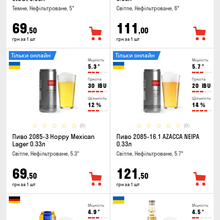
Темне, Нефільтроване, 5°
Світле, Нефільтроване, 6°
69
111
,50
,00
грн за 1 шт
грн за 1 шт
Тільки онлайн
Тільки онлайн
Міцність
Міцність
5.3
°
5.7
°
Гіркота
Гіркота
30
IBU
20
IBU
Щільність
Щільність
12
%
14
%
(0)
(0)
Пиво 2085-3 Hoppy Mexican
Пиво 2085-16.1 AZACCA NEIPA
Lager 0.33л
0.33л
Світле, Нефільтроване, 5.3°
Світле, Нефільтроване, 5.7°
69
121
,50
,50
грн за 1 шт
грн за 1 шт
Міцність
Міцність
4.9
°
4.5
°