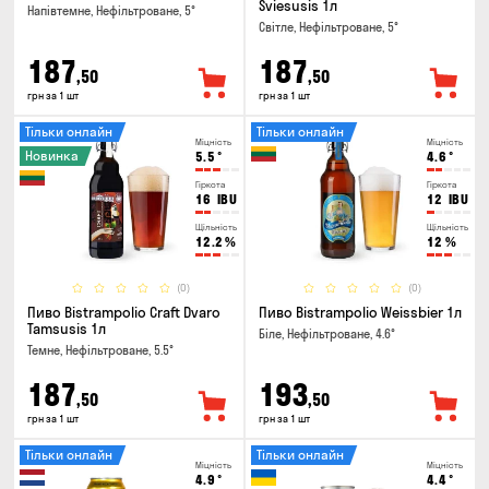
Sviesusis 1л
Напівтемне, Нефільтроване, 5°
Світле, Нефільтроване, 5°
187
187
,50
,50
грн за 1 шт
грн за 1 шт
Тільки онлайн
Тільки онлайн
Міцність
Міцність
Новинка
5.5
°
4.6
°
Гіркота
Гіркота
16
IBU
12
IBU
Щільність
Щільність
12.2
%
12
%
(0)
(0)
Пиво Bistrampolio Craft Dvaro
Пиво Bistrampolio Weissbier 1л
Tamsusis 1л
Біле, Нефільтроване, 4.6°
Темне, Нефільтроване, 5.5°
187
193
,50
,50
грн за 1 шт
грн за 1 шт
Тільки онлайн
Тільки онлайн
Міцність
Міцність
4.9
°
4.4
°