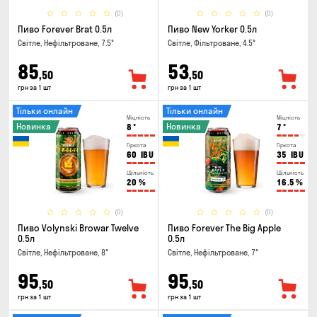
(0)
(0)
Пиво Forever Brat 0.5л
Пиво New Yorker 0.5л
Світле, Нефільтроване, 7.5°
Світле, Фільтроване, 4.5°
85
53
,50
,50
грн за 1 шт
грн за 1 шт
Тільки онлайн
Тільки онлайн
Міцність
Міцність
Новинка
Новинка
8
°
7
°
Гіркота
Гіркота
60
IBU
35
IBU
Щільність
Щільність
20
%
16.5
%
(0)
(0)
Пиво Volynski Browar Twelve
Пиво Forever The Big Apple
0.5л
0.5л
Світле, Нефільтроване, 8°
Світле, Нефільтроване, 7°
95
95
,50
,50
грн за 1 шт
грн за 1 шт