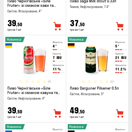
Пиво Чернігівське «Біле
Пиво Saga Milk Stout 0.33л
Fruter» зі смаком кави та
Темне, Нефільтроване, 7.4°
апельсину 0.5л
Світле, Фільтроване, 4°
39
37
,50
,50
грн за 1 шт
грн за 1 шт
Новинка
Новинка
Міцність
Міцність
4
°
5
°
Гіркота
Гіркота
7
IBU
21
IBU
Щільність
Щільність
11
%
11.2
%
(0)
(0)
Пиво Чернігівське «Біле
Пиво Darguner Pilsener 0.5л
Fruter» зі смаком кавуна та
Світле, Фільтроване, 5°
м'яти 0.5л
Світле, Нефільтроване, 4°
39
49
,50
,50
грн за 1 шт
грн за 1 шт
Новинка
Новинка
Міцність
Міцність