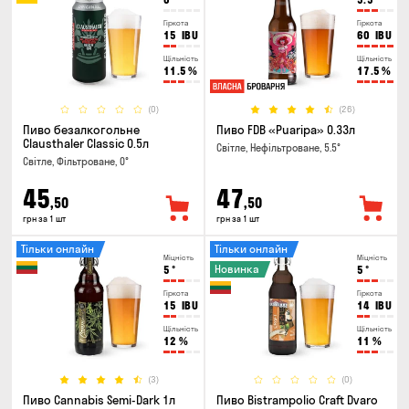
Гіркота
Гіркота
15
IBU
60
IBU
Щільність
Щільність
11.5
%
17.5
%
(0)
(26)
Пиво безалкогольне
Пиво FDB «Puaripa» 0.33л
Clausthaler Classic 0.5л
Світле, Нефільтроване, 5.5°
Світле, Фільтроване, 0°
45
47
,50
,50
грн за 1 шт
грн за 1 шт
Тільки онлайн
Тільки онлайн
Міцність
Міцність
Новинка
5
°
5
°
Гіркота
Гіркота
15
IBU
14
IBU
Щільність
Щільність
12
%
11
%
(3)
(0)
Пиво Cannabis Semi-Dark 1л
Пиво Bistrampolio Craft Dvaro