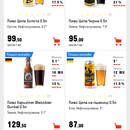
17.5
%
21
%
(0)
(0)
Пиво Ципа Золота 0.5л
Пиво Ципа Чорна 0.5л
Світле, Нефільтроване, 6.2°
Темне, Нефільтроване, 7.9°
99
95
,50
,00
грн за 1 шт
грн за 1 шт
Тільки онлайн
Тільки онлайн
Міцність
Міцність
5.1
°
5
°
Гіркота
Гіркота
14
IBU
12
IBU
Щільність
Щільність
13
%
11.5
%
(0)
(0)
Пиво Kapuziner Weissbier
Пиво Ципа на пшениці 0.5л
Dunkel 0.5л
Біле, Нефільтроване, 5°
Темне, Нефільтроване, 5.1°
129
87
,50
,00