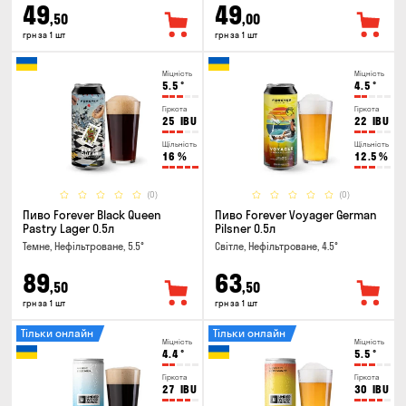
49
49
,50
,00
грн за 1 шт
грн за 1 шт
Міцність
Міцність
5.5
°
4.5
°
Гіркота
Гіркота
25
IBU
22
IBU
Щільність
Щільність
16
%
12.5
%
(0)
(0)
Пиво Forever Black Queen
Пиво Forever Voyager German
Pastry Lager 0.5л
Pilsner 0.5л
Темне, Нефільтроване, 5.5°
Світле, Нефільтроване, 4.5°
89
63
,50
,50
грн за 1 шт
грн за 1 шт
Тільки онлайн
Тільки онлайн
Міцність
Міцність
4.4
°
5.5
°
Гіркота
Гіркота
27
IBU
30
IBU