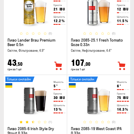
Гіркота
Гіркота
21
IBU
12
IBU
Щільність
Щільність
12.2
%
11.5
%
(0)
(0)
Пиво Lander Brau Premium
Пиво 2085-25.1 Fresh Tomato
Beer 0.5л
Goze 0.33л
Світле, Фільтроване, 4.9°
Світле, Нефільтроване, 4.4°
43
107
,50
,00
грн за 1 шт
грн за 1 шт
Тільки онлайн
Тільки онлайн
Міцність
Міцність
5
°
6
°
Гіркота
Гіркота
30
IBU
75
IBU
Щільність
Щільність
13
%
14.3
%
(1)
(0)
Пиво 2085-6 Irish Style Dry
Пиво 2085-19 West Coast IPA
Stout 0.33л
0.33л