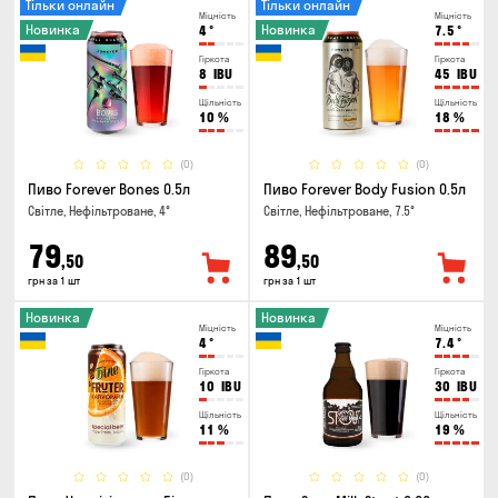
Тільки онлайн
Тільки онлайн
Міцність
Міцність
Новинка
Новинка
4
°
7.5
°
Гіркота
Гіркота
8
IBU
45
IBU
Щільність
Щільність
10
%
18
%
(0)
(0)
Пиво Forever Bones 0.5л
Пиво Forever Body Fusion 0.5л
Світле, Нефільтроване, 4°
Світле, Нефільтроване, 7.5°
79
89
,50
,50
грн за 1 шт
грн за 1 шт
Новинка
Новинка
Міцність
Міцність
4
°
7.4
°
Гіркота
Гіркота
10
IBU
30
IBU
Щільність
Щільність
11
%
19
%
(0)
(0)