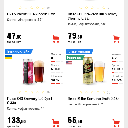
(0)
(0)
Пиво Pabst Blue Ribbon 0.5л
Пиво SHO Brewery ШО Sukhoy
Cherniy 0.33л
Світле, Фільтроване, 4.7°
Темне, Нефільтроване, 5.5°
47
79
,50
,50
грн за 1 шт
грн за 1 шт
Тільки онлайн
Тільки онлайн
Міцність
Міцність
Новинка
4
°
4.7
°
Гіркота
Гіркота
5
IBU
10
IBU
Щільність
Щільність
14
%
10.5
%
(0)
(0)
Пиво SHO Brewery ШО Kysil
Пиво Miller Genuine Draft 0.48л
0.33л
Світле, Фільтроване, 4.7°
Світле, Нефільтроване, 4°
133
55
,50
,50
грн за 1 шт
грн за 1 шт