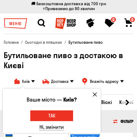
🚚 Безкоштовна доставка від 700 грн
⚡Привеземо до 90 хвилин
0
0
МЕНЮ
Головна
Сьогодні в пляшках
Бутильоване пиво
Бутильоване пиво з достакою в
Києві
Київ
Доставка
Вкажіть адресу
Ваше місто —
Київ?
Всі товари
Пиво
Сидр
Вино
Віскі
Коктейл
ТАК
ПИВО
ФІЛЬТР
Ні, змінити
Тільки онлайн