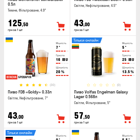
0.5л
Світле, Нефільтроване, 4.5°
Темне, Фільтроване, 4.9°
125
43
,50
,00
грн за 1 шт
грн за 1 шт
Тільки онлайн
Міцність
Міцність
7
°
5
°
Гіркота
Гіркота
16
IBU
25
IBU
Щільність
Щільність
20
%
13.5
%
(30)
(0)
Пиво FDB «Goldy» 0.33л
Пиво Volfas Engelman Galaxy
Lager 0.568л
Світле, Нефільтроване, 7°
Світле, Фільтроване, 5°
43
57
,00
,50
грн за 1 шт
грн за 1 шт
Тільки онлайн
Міцність
Міцність
0
°
5.5
°