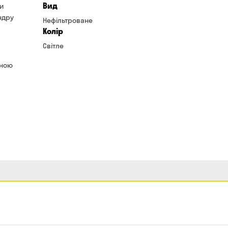
Вид
ни
ндру
Нефільтроване
Колір
Світле
яною