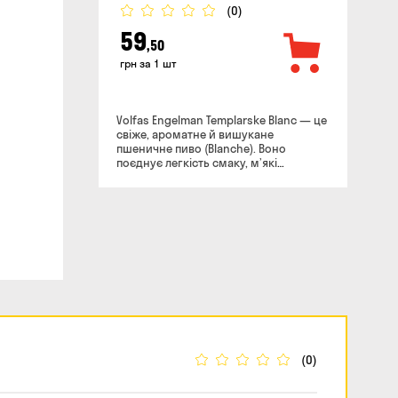
(0)
59
,50
грн за 1 шт
Volfas Engelman Templarske Blanc — це
свіже, ароматне й вишукане
пшеничне пиво (Blanche). Воно
поєднує легкість смаку, м’які
цитрусові тони й витончене
поєднання прянощів та фруктів.
Ідеальний вибір для цінителів
елегантних, освіжаючих сортів, що
дарують атмосферу літнього релаксу.
(0)