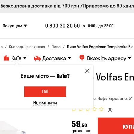
 Безкоштовна доставка від 700 грн
⚡Привеземо до 90 хви
0 800 30 20 50
Покупцям
з 10:00 - до 22:00
на
Сьогодні в пляшках
Пиво
Пиво Volfas Engelman Templarske Bla
Київ
Доставка
Вкажіть адресу
Пиво Volfas E
Ваше місто —
Київ?
0.5л
ТАК
Чехія, Світле, Нефільтроване, 5°
Ні, змінити
(0)
59
,50
КУП
грн за 1 шт