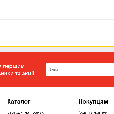
я першим
инки та акції
Каталог
Покупцям
Сьогодні на кранах
Акції та новини