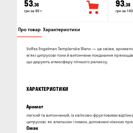
53
93
,36
,38
грн за 80 г
грн за 140
Про товар
Характеристики
Volfas Engelman Templarske Blanc — це свіже, аромат
м’які цитрусові тони й витончене поєднання прянощів 
що дарують атмосферу літнього релаксу.
ХАРАКТЕРИСТИКИ
Аромат
легкий та витончений, із квітково-фруктовими відтін
цитрусові, як апельсин і лимон, доповнені ніжною пря
Смак