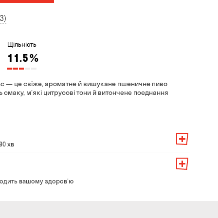
3)
Щільність
11.5
%
anc — це свіже, ароматне й вишукане пшеничне пиво
ть смаку, м’які цитрусові тони й витончене поєднання
90 хв
амовлення — 200 грн
ть від суми всього замовлення:
о замовлення — 250 грн
139 грн
одить вашому здоров'ю
ння — до 30 хв
99 грн
ати з магазину в зручний для Вас час
79 грн