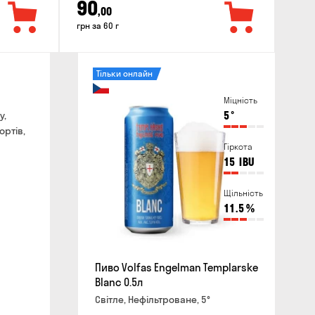
90
,00
грн за 60 г
Тільки онлайн
Міцність
у,
5
°
ортів,
Гіркота
15
IBU
Щільність
11.5
%
Пиво Volfas Engelman Templarske
Blanc 0.5л
Світле, Нефільтроване, 5°