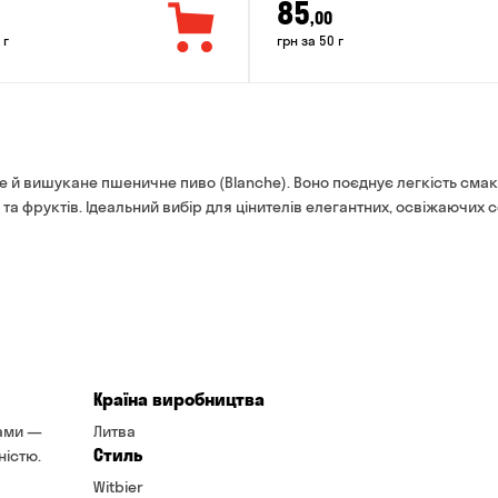
85
,00
 г
грн за 50 г
не й вишукане пшеничне пиво (Blanche). Воно поєднує легкість смак
та фруктів. Ідеальний вибір для цінителів елегантних, освіжаючих с
Країна виробництва
ками —
Литва
Стиль
ністю.
Witbier