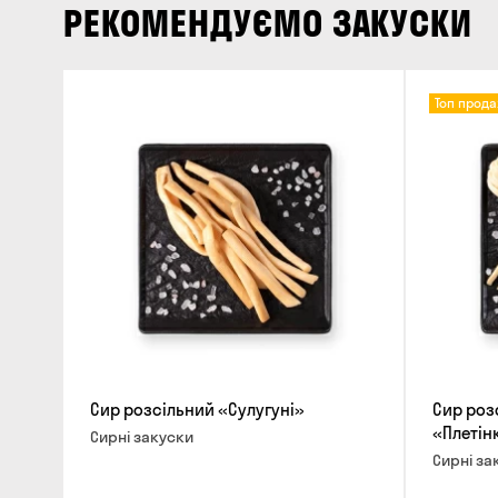
РЕКОМЕНДУЄМО ЗАКУСКИ
Топ прода
Сир розсільний «Сулугуні»
Сир роз
«Плетін
Сирні закуски
Сирні за