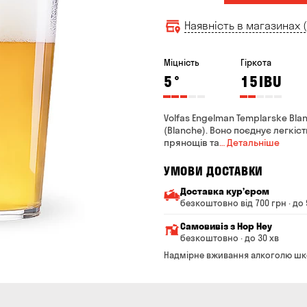
Наявність в магазинах (
Міцність
Гіркота
5
°
15
IBU
Volfas Engelman Templarske Bl
(Blanche). Воно поєднує легкіс
прянощів та
… Детальніше
УМОВИ ДОСТАВКИ
Доставка курʼєром
безкоштовно від 700 грн · до 
Мінімальна сума всього з
Самовивіз з Hop Hey
Вартість доставки залежи
безкоштовно · до 30 хв
Від 200 до 299 грн
Мінімальна сума всьог
Надмірне вживання алкоголю шк
Час складання замовле
Від 300 до 399 грн
Можете без черги забр
Від 400 до 699 грн