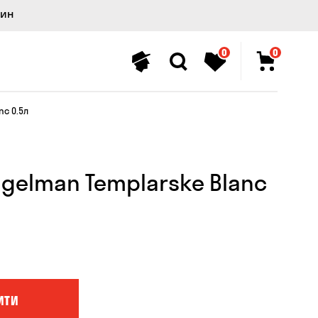
лин
0
0
nc 0.5л
ngelman Templarske Blanc
ИТИ