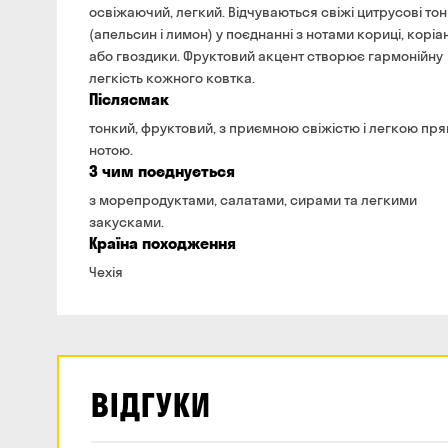
освіжаючий, легкий. Відчуваються свіжі цитрусові то
(апельсин і лимон) у поєднанні з нотами кориці, коріа
або гвоздики. Фруктовий акцент створює гармонійну
легкість кожного ковтка.
Післясмак
тонкий, фруктовий, з приємною свіжістю і легкою пр
нотою.
З чим поєднується
з морепродуктами, салатами, сирами та легкими
закусками.
Країна походження
Чехія
ВІДГУКИ