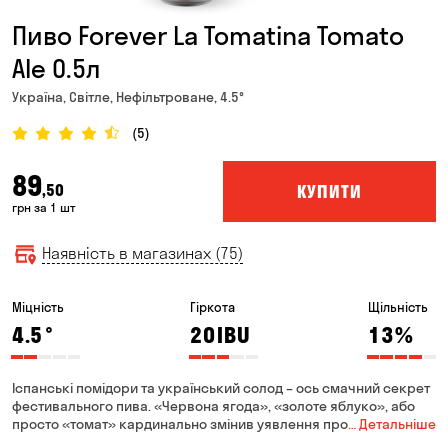
Пиво Forever La Tomatina Tomato
Ale 0.5л
Україна, Світле, Нефільтроване, 4.5°
(5)
89
КУПИТИ
,50
грн за 1 шт
Наявність в магазинах (75)
Міцність
Гіркота
Щільність
4.5
°
20
IBU
13
%
Іспанські помідори та український солод – ось смачний секрет
фестивального пива. «Червона ягода», «золоте яблуко», або
просто «томат» кардинально змінив уявлення про
… Детальніше