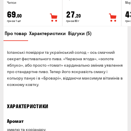
Чипси
Мор
69
27
4
,00
,20
грн за 1 шт
грн за 80 г
грн 
Про товар
Характеристики
Відгуки (5)
Іспанські помідори та український солод – ось смачний
секрет фестивального пива. «Червона ягода», «золоте
яблуко», або просто «томат» кардинально змінив уявлення
про стандартне пиво. Тепер його яскравість смаку і
кольору панує і в «Броварі», віддаючи максимум вітамінів в
кожному ковтку.
ХАРАКТЕРИСТИКИ
Аромат
хмелю та коріандру.