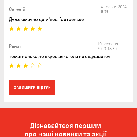
14 травня 2024,
Євгеній
19:39
Дуже смачно до м'яса. Гостреньке
10 вересня
Ренат
2023, 18:39
томатненько,но вкуса алкоголя не ощущается
ЗАЛИШИТИ ВІДГУК
Дізнавайтеся першим
про наші новинки та акції