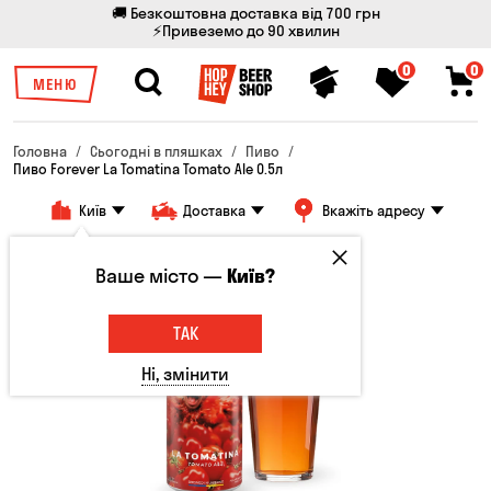
🚚 Безкоштовна доставка від 700 грн
⚡Привеземо до 90 хвилин
0
0
МЕНЮ
Головна
Сьогодні в пляшках
Пиво
Пиво Forever La Tomatina Tomato Ale 0.5л
Київ
Доставка
Вкажіть адресу
Топ продажів
Ваше місто —
Київ?
ТАК
Ні, змінити