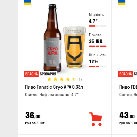
Міцність
4.7
°
Гіркота
35
IBU
Щільність
12
%
(1)
Пиво Fanatic Cryo APA 0.33л
Пиво FDB
Світле, Нефільтроване, 4.7°
Світле, Н
36
43
,00
,00
грн за 1 шт
грн за 1 ш