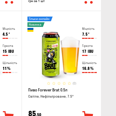
грн за 1 шт
Тільки онлайн
Новинка
Міцність
Міцність
4.5
°
7.5
°
Гіркота
Гіркота
15
IBU
17
IBU
Щільність
Щільність
11
%
16.8
%
(0)
Пиво Forever Brat 0.5л
Світле, Нефільтроване, 7.5°
85
,50