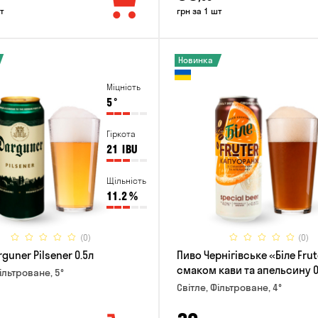
т
грн за 1 шт
Новинка
Міцність
5
°
Гіркота
21
IBU
Щільність
11.2
%
(0)
(0)
guner Pilsener 0.5л
Пиво Чернігівське «Біле Frut
смаком кави та апельсину 0
ільтроване, 5°
Світле, Фільтроване, 4°