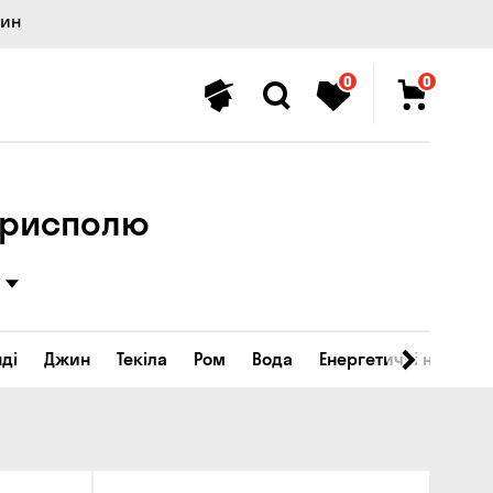
лин
0
0
Борисполю
ді
Джин
Текіла
Ром
Вода
Енергетичні напої