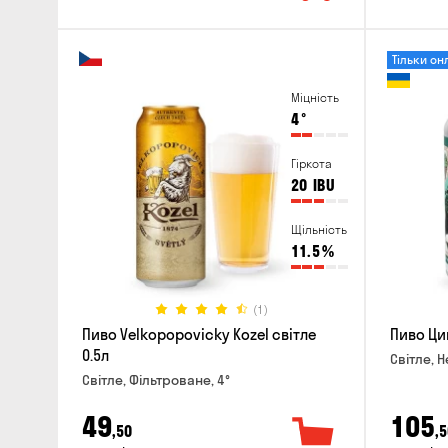
Тільки он
Міцність
4
°
Гіркота
20
IBU
Щільність
11.5
%
(1)
Пиво Velkopopovicky Kozel світле
Пиво Цип
0.5л
Світле, 
Світле, Фільтроване, 4°
49
105
,50
,5