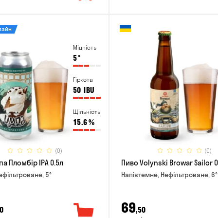
лайн
Міцність
5
°
Гіркота
50
IBU
Щільність
15.6
%
(0)
(0)
а Пломбір IPA 0.5л
Пиво Volynski Browar Sailor 0
Нефільтроване, 5°
Напівтемне, Нефільтроване, 6°
69
0
,50