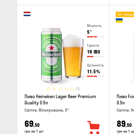
Топ прод
Міцність
5
°
Гіркота
19
IBU
Щільність
11.5
%
(0)
Пиво Heineken Lager Beer Premium
Пиво For
Quality 0.5л
0.5л
Світле, Фільтроване, 5°
Світле, Н
69
89
,50
,50
грн за 1 шт
грн за 1 ш