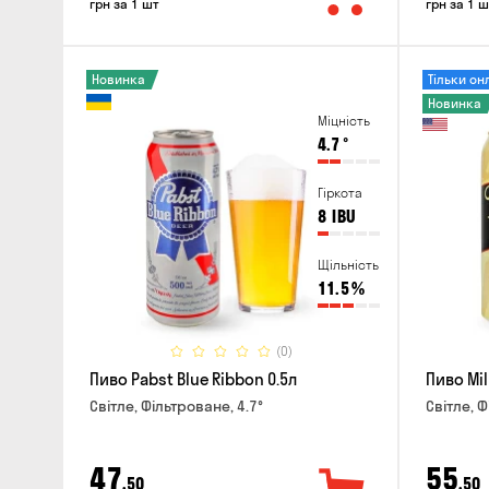
грн за 1 шт
грн за 1 ш
Новинка
Тільки он
Новинка
Міцність
4.7
°
Гіркота
8
IBU
Щільність
11.5
%
(0)
Пиво Pabst Blue Ribbon 0.5л
Пиво Mil
Світле, Фільтроване, 4.7°
Світле, Ф
47
55
,50
,50