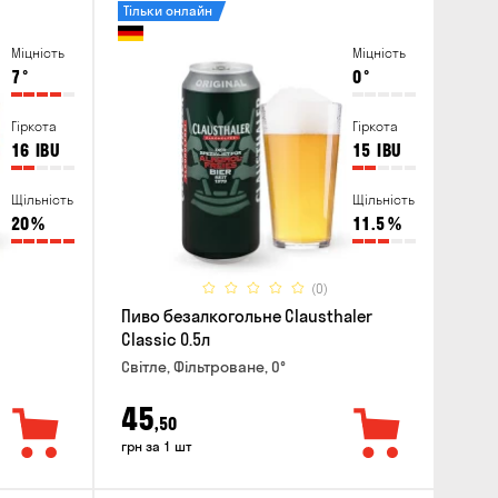
Тільки онлайн
Міцність
Міцність
7
°
0
°
Гіркота
Гіркота
16
IBU
15
IBU
Щільність
Щільність
20
%
11.5
%
(0)
Пиво безалкогольне Clausthaler
Classic 0.5л
Світле, Фільтроване, 0°
45
,50
грн за 1 шт