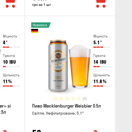
грн за 1 шт
Новинка
Міцність
Міцність
4
°
5.1
°
Гіркота
Гіркота
10
IBU
14
IBU
Щільність
Щільність
11
%
11.8
%
(0)
er» зі
Пиво Mecklenburger Weisbier 0.5л
.5л
Світле, Нефільтроване, 5.1°