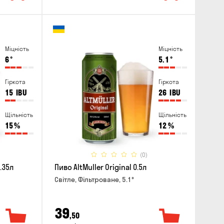
Міцність
Міцність
6
°
5.1
°
Гіркота
Гіркота
15
IBU
26
IBU
Щільність
Щільність
15
%
12
%
(0)
.35л
Пиво AltMuller Original 0.5л
Світле, Фільтроване, 5.1°
39
,50