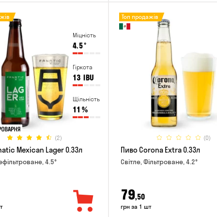
ажів
Топ продажів
Міцність
4.5
°
Гіркота
13
IBU
Щільність
11
%
(2)
(0)
atic Mexican Lager 0.33л
Пиво Corona Extra 0.33л
ефільтроване, 4.5°
Світле, Фільтроване, 4.2°
79
,50
т
грн за 1 шт