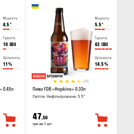
Міцність
Міцність
4.5
°
5.5
°
Гіркота
Гіркота
10
IBU
42
IBU
Щільність
Щільність
11
%
14.5
%
(28)
 0.45л
Пиво FDB «Hopkins» 0.33л
Світле, Нефільтроване, 5.5°
47
,50
грн за 1 шт