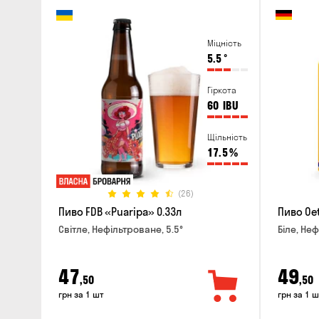
Міцність
5.5
°
Гіркота
60
IBU
Щільність
17.5
%
(26)
Пиво FDB «Puaripa» 0.33л
Пиво Oet
Світле, Нефільтроване, 5.5°
Біле, Неф
47
49
,50
,50
грн за 1 шт
грн за 1 ш