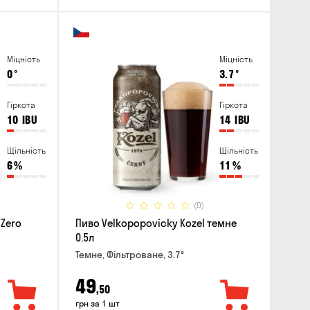
Міцність
Міцність
0
°
3.7
°
Гіркота
Гіркота
10
IBU
14
IBU
Щільність
Щільність
6
%
11
%
(0)
 Zero
Пиво Velkopopovicky Kozel темне
0.5л
Темне, Фільтроване, 3.7°
49
,50
грн за 1 шт