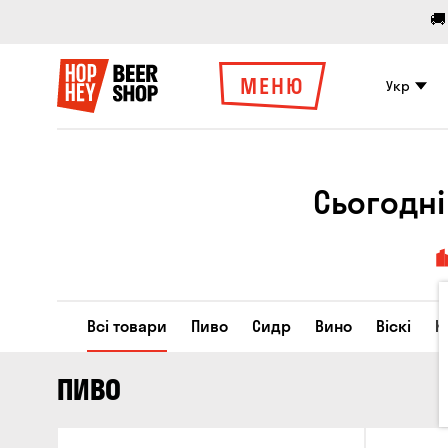
🚚
МЕНЮ
Укр
Сьогодні
Всі товари
Пиво
Сидр
Вино
Віскі
К
ПИВО