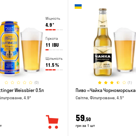
Міцність
4.9
°
Гіркота
11
IBU
Щільність
11.5
%
(0)
(1)
tinger Weissbier 0.5л
Пиво «Чайка Чорноморська»
ільтроване, 4.9°
Світле, Фільтроване, 4.5°
59
,50
т
грн за 1 шт