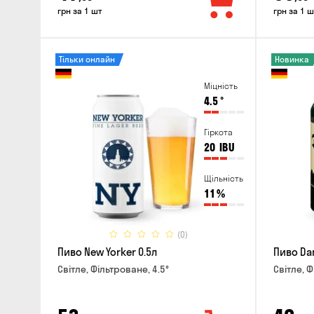
грн за 1 шт
грн за 1 ш
Тільки онлайн
Новинка
Міцність
4.5
°
Гіркота
20
IBU
Щільність
11
%
(0)
Пиво New Yorker 0.5л
Пиво Dar
Світле, Фільтроване, 4.5°
Світле, Ф