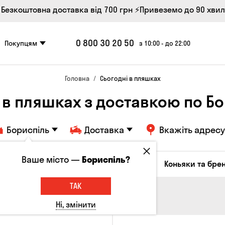
 Безкоштовна доставка від 700 грн
⚡Привеземо до 90 хви
0 800 30 20 50
Покупцям
з 10:00 - до 22:00
Головна
Сьогодні в пляшках
 в пляшках з доставкою по 
Бориспіль
Доставка
Вкажіть адресу
Ваше місто —
Бориспіль?
октейлі
Соджу
Лікери та настоянки
Коньяки та брен
ТАК
Ні, змінити