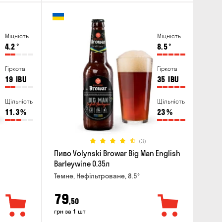
Міцність
Міцність
4.2
°
8.5
°
Гіркота
Гіркота
19
IBU
35
IBU
Щільність
Щільність
11.3
%
23
%
(3)
Пиво Volynski Browar Big Man English
Barleywine 0.35л
Темне, Нефільтроване, 8.5°
79
,50
грн за 1 шт