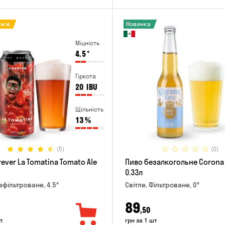
ажів
Новинка
Міцність
4.5
°
Гіркота
20
IBU
Щільність
13
%
(5)
(0)
ever La Tomatina Tomato Ale
Пиво безалкогольне Corona
0.33л
ефільтроване, 4.5°
Світле, Фільтроване, 0°
89
,50
т
грн за 1 шт