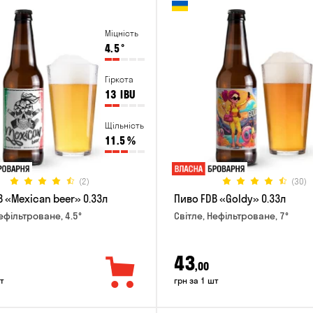
Міцність
4.5
°
Гіркота
13
IBU
Щільність
11.5
%
(2)
(30)
 «Mexican beer» 0.33л
Пиво FDB «Goldy» 0.33л
ефільтроване, 4.5°
Світле, Нефільтроване, 7°
43
,00
т
грн за 1 шт