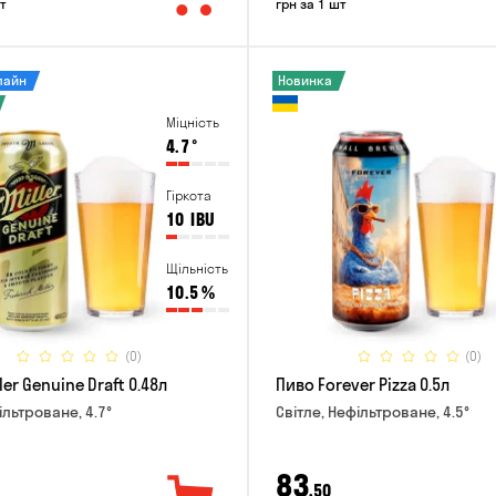
т
грн за 1 шт
лайн
Новинка
Міцність
4.7
°
Гіркота
10
IBU
Щільність
10.5
%
(0)
(0)
ler Genuine Draft 0.48л
Пиво Forever Pizza 0.5л
ільтроване, 4.7°
Світле, Нефільтроване, 4.5°
83
,50