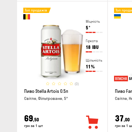
Топ продажів
Топ прод
Міцність
5
°
Гіркота
18
IBU
Щільність
11
%
(0)
Пиво Stella Artois 0.5л
Пиво Fan
Світле, Фільтроване, 5°
Світле, Н
69
37
,50
,00
грн за 1 шт
грн за 1 ш