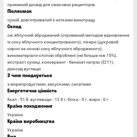
приємний досвід для смакових рецепторів.
Післясмак
сухий, довготривалий з нотками винограду.
Склад
сік яблучний зброджений (отриманий методом відновлення
із соку яблучного концентрованого), лікери (цукровий
сироп на основі соку яблучного збродженого),
виноматеріали столові оброблені (не більше ніж 15%),
екстракт суниці, консервант - бензоат натрію (Е211),
діоксид вуглецю
З чим поєднується
з морепродуктами, закусками, салатами.
Енергетична цінність
Ккал - 51.6, вуглеводи - 12.9 г, білки - 0 г, жири - 0 г
Країна походження
Україна
Країна виробництва
Україна
Вид