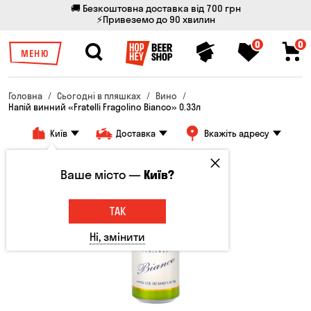
🚚 Безкоштовна доставка від 700 грн
⚡Привеземо до 90 хвилин
0
0
МЕНЮ
Головна
Сьогодні в пляшках
Вино
Напій винний «Fratelli Fragolino Bianco» 0.33л
Київ
Доставка
Вкажіть адресу
Ваше місто —
Київ?
ТАК
Ні, змінити