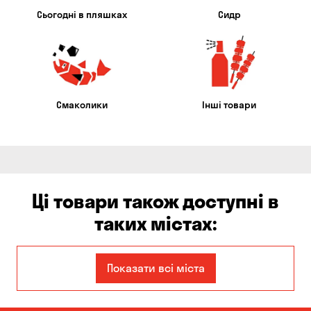
Сьогодні в пляшках
Сидр
Смаколики
Інші товари
Ці товари також доступні в
таких містах:
Єлизаветівка
Ірпінь
Показати всі міста
Авангард
Бабурка