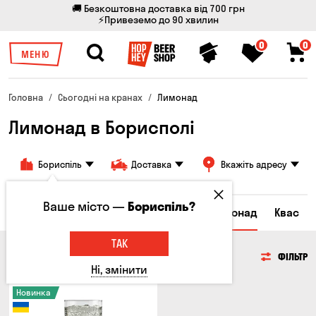
🚚 Безкоштовна доставка від 700 грн
⚡Привеземо до 90 хвилин
0
0
МЕНЮ
Головна
Сьогодні на кранах
Лимонад
Лимонад в Борисполі
Бориспіль
Доставка
Вкажіть адресу
Ваше місто —
Бориспіль?
Всі товари
Пиво
Сидр
Вино
Лимонад
Квас
ТАК
ЛИМОНАД
ФІЛЬТР
Ні, змінити
Новинка