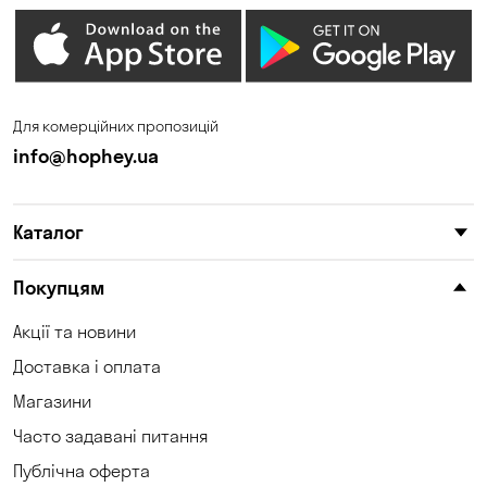
Дмитрівка
Дніпро
Зазим’є
Запоріжжя
Калинівка
Кам'янське
Для комерційних пропозицій
Кам'яні Потоки
Карнаухівка
info@hophey.ua
Катеринівка
Келеберда
Каталог
Київ
Клинці
Княжичі
Корсунці
Покупцям
Котівка
Коцюбинське
Акції та новини
Доставка і оплата
Кошари
Красносілка
Магазини
Кременчук
Кривий Ріг
Часто задавані питання
Кривуші
Кропивницький
Публічна оферта