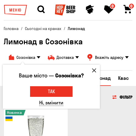
0
0
МЕНЮ
Головна
Сьогодні на кранах
Лимонад
Лимонад в Созонівка
Созонівка
Доставка
Вкажіть адресу
Ваше місто —
Созонівка?
Всі товари
Пиво
Сидр
Вино
Лимонад
Квас
ТАК
ЛИМОНАД
ФІЛЬТР
Ні, змінити
Новинка