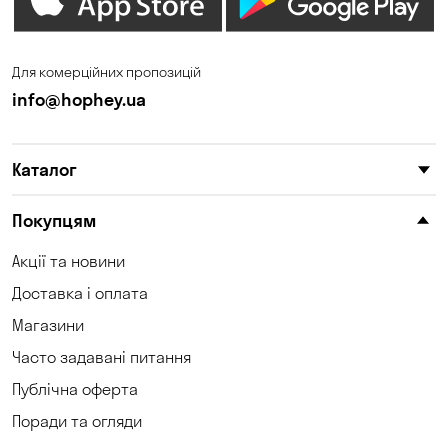
Дніпро
Зазим’є
Запоріжжя
Калинівка
Для комерційних пропозицій
Кам'янське
Кам'яні Потоки
info@hophey.ua
Карнаухівка
Катеринівка
Каталог
Келеберда
Київ
Клинці
Княжичі
Покупцям
Корсунці
Котівка
Акції та новини
Доставка і оплата
Коцюбинське
Кошари
Магазини
Красносілка
Кременчук
Часто задавані питання
Кривий Ріг
Кривуші
Публічна оферта
Поради та огляди
Кропивницький
Крюківщина