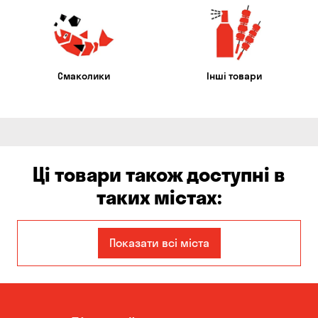
Смаколики
Інші товари
Ці товари також доступні в
таких містах:
Єлизаветівка
Ірпінь
Показати всі міста
Авангард
Бабурка
Балабине
Бережинка