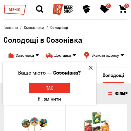
0
0
МЕНЮ
Головна
Смаколики
Солодощі
Солодощі в Созонівка
Созонівка
Доставка
Вкажіть адресу
Ваше місто —
Созонівка?
пси
Грінки та Сухарики
Злакові снеки
Солодощі
ТАК
СОЛОДОЩІ
ФІЛЬТР
Ні, змінити