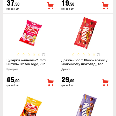
37
19
,50
,50
грн за 1 шт
грн за 1 шт
(0)
(0)
Цукерки желейнi «Yummi
Драже «Boom Choc» арахіс у
Gummi» Frozen Yogo, 70г
молочному шоколаді, 45г
Цукерки
Драже
45
29
,00
,00
грн за 1 шт
грн за 1 шт