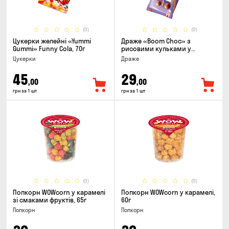
(0)
(0)
Цукерки желейнi «Yummi
Драже «Boom Choc» з
Gummi» Funny Cola, 70г
рисовими кульками у
молочному шоколаді, 30г
Цукерки
Драже
45
29
,00
,00
грн за 1 шт
грн за 1 шт
(0)
(0)
Попкорн WOWcorn у карамелі
Попкорн WOWcorn у карамелі,
зі смаками фруктів, 65г
60г
Попкорн
Попкорн