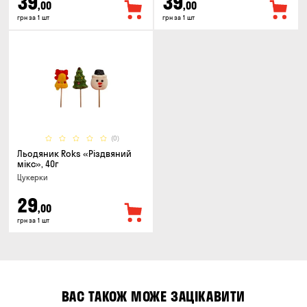
39
39
,00
,00
грн за 1 шт
грн за 1 шт
(0)
Льодяник Roks «Різдвяний
мікс», 40г
Цукерки
29
,00
грн за 1 шт
ВАС ТАКОЖ МОЖЕ ЗАЦІКАВИТИ