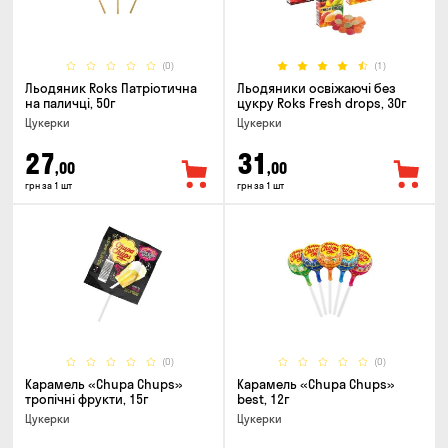
(0)
(1)
Льодяник Roks Патріотична
Льодяники освіжаючі без
на паличці, 50г
цукру Roks Fresh drops, 30г
Цукерки
Цукерки
27
31
,00
,00
грн за 1 шт
грн за 1 шт
(0)
(0)
Карамель «Chupa Chups»
Карамель «Chupa Chups»
тропічні фрукти, 15г
best, 12г
Цукерки
Цукерки