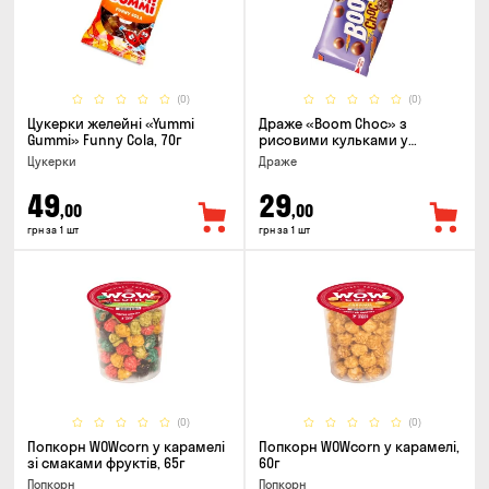
(0)
(0)
Цукерки желейнi «Yummi
Драже «Boom Choc» з
Gummi» Funny Cola, 70г
рисовими кульками у
молочному шоколаді, 30г
Цукерки
Драже
49
29
,00
,00
грн за 1 шт
грн за 1 шт
(0)
(0)
Попкорн WOWcorn у карамелі
Попкорн WOWcorn у карамелі,
зі смаками фруктів, 65г
60г
Попкорн
Попкорн