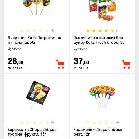
(0)
(1)
Льодяник Roks Патріотична
Льодяники освіжаючі без
на паличці, 50г
цукру Roks Fresh drops, 30г
Цукерки
Цукерки
28
37
,00
,00
грн за 1 шт
грн за 1 шт
(0)
(0)
Карамель «Chupa Chups»
Карамель «Chupa Chups»
тропічні фрукти, 15г
best, 12г