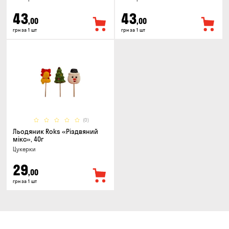
43
43
,00
,00
грн за 1 шт
грн за 1 шт
(0)
Льодяник Roks «Різдвяний
мікс», 40г
Цукерки
29
,00
грн за 1 шт