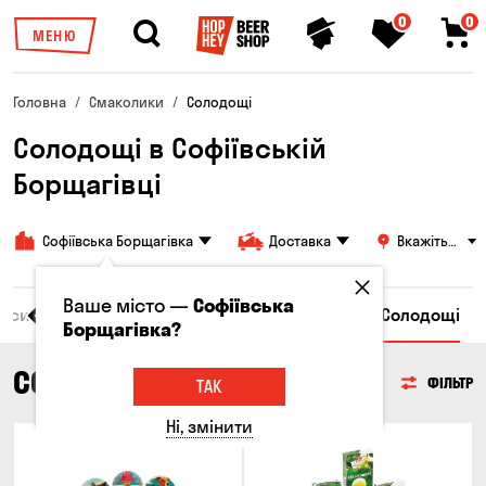
0
0
МЕНЮ
Головна
Смаколики
Солодощі
Солодощі в Софіївській
Борщагівці
Софіївська Борщагівка
Доставка
Вкажіть
адресу
Ваше місто —
Софіївська
пси
Грінки та Сухарики
Злакові снеки
Солодощі
Борщагівка?
СОЛОДОЩІ
ФІЛЬТР
ТАК
Ні, змінити