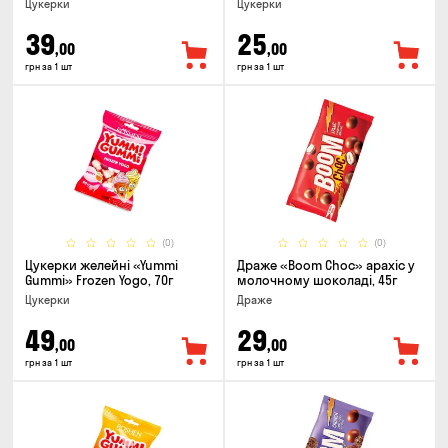
Цукерки
Цукерки
39
25
,00
,00
грн за 1 шт
грн за 1 шт
(0)
(0)
Цукерки желейнi «Yummi
Драже «Boom Choc» арахіс у
Gummi» Frozen Yogo, 70г
молочному шоколаді, 45г
Цукерки
Драже
49
29
,00
,00
грн за 1 шт
грн за 1 шт