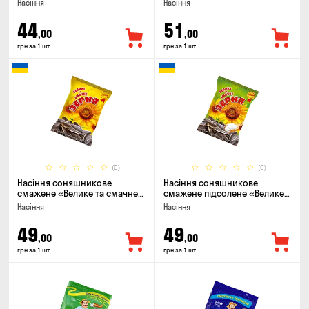
Насіння
Насіння
44
51
,00
,00
грн за 1 шт
грн за 1 шт
(0)
(0)
Насіння соняшникове
Насіння соняшникове
смажене «Велике та смачне
смажене підсолене «Велике
ЗЕРНЯ», 90г
та смачне ЗЕРНЯ», 90г
Насіння
Насіння
49
49
,00
,00
грн за 1 шт
грн за 1 шт