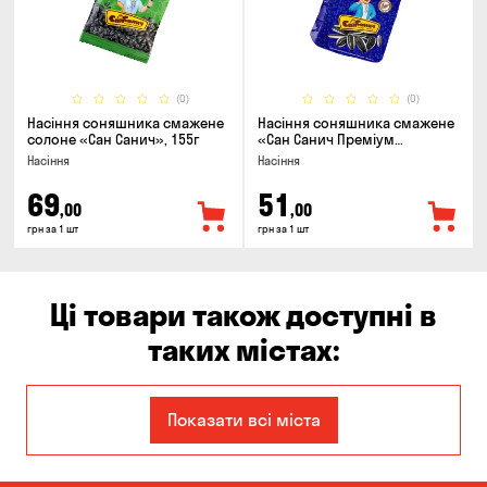
(0)
(0)
Насіння соняшника смажене
Насіння соняшника смажене
солоне «Сан Санич», 155г
«Сан Санич Преміум
смугасте», 95г
Насіння
Насіння
69
51
,00
,00
грн за 1 шт
грн за 1 шт
Ці товари також доступні в
таких містах:
Єлизаветівка
Ірпінь
Показати всі міста
Авангард
Бабурка