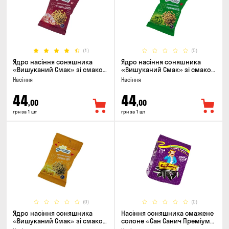
(1)
(0)
Ядро насіння соняшника
Ядро насіння соняшника
«Вишуканий Смак» зі смаком
«Вишуканий Смак» зі смаком
бекону, 80г
васабі, 80г
Насіння
Насіння
44
44
,00
,00
грн за 1 шт
грн за 1 шт
(0)
(0)
Ядро насіння соняшника
Насіння соняшника смажене
«Вишуканий Смак» зі смаком
солоне «Сан Санич Преміум
сиру, 80г
смугасте», 95г