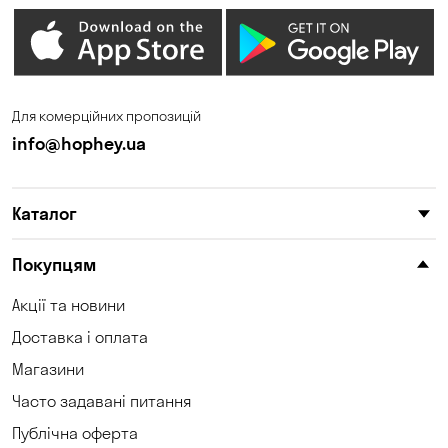
Гостомель
Дмитрівка
Дніпро
Зазим’є
Запоріжжя
Калинівка
Для комерційних пропозицій
Кам'янське
Кам'яні Потоки
info@hophey.ua
Карнаухівка
Катеринівка
Каталог
Келеберда
Київ
Клинці
Княжичі
Покупцям
Корсунці
Котівка
Акції та новини
Доставка і оплата
Коцюбинське
Кошари
Магазини
Красносілка
Кременчук
Часто задавані питання
Кривий Ріг
Кривуші
Публічна оферта