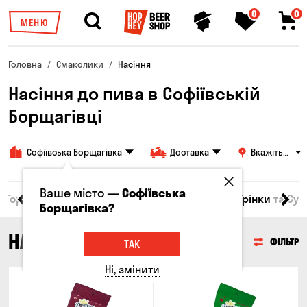
0
0
МЕНЮ
Головна
Смаколики
Насіння
Насіння до пива в Софіївській
Борщагівці
Софіївська Борщагівка
Доставка
Вкажіть
адресу
Ваше місто —
Софіївська
Горішки
Кукурудза
Насіння
Чипси
Грінки та Су
Борщагівка?
НАСІННЯ
ФІЛЬТР
ТАК
Ні, змінити