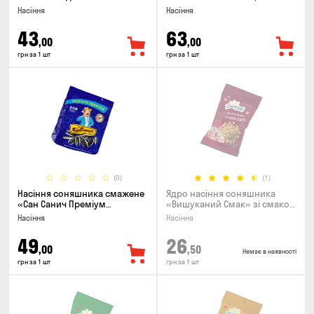
та смачне ЗЕРНЯ», 90г
Насіння
Насіння
43
63
,00
,00
грн за 1 шт
грн за 1 шт
(0)
(1)
Насіння соняшника смажене
Ядро насіння соняшника
«Сан Санич Преміум
«Вишуканий Смак» зі смаком
смугасте», 95г
бекону, 80г
Насіння
Насіння
49
26
,00
,50
Немає в наявності
грн за 1 шт
грн за 1 шт