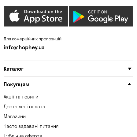
Гостомель
Дмитрівка
Дніпро
Зазим’є
Запоріжжя
Калинівка
Для комерційних пропозицій
Кам'янське
Кам'яні Потоки
info@hophey.ua
Карнаухівка
Катеринівка
Каталог
Келеберда
Київ
Клинці
Княжичі
Покупцям
Корсунці
Котівка
Акції та новини
Доставка і оплата
Коцюбинське
Кошари
Магазини
Красносілка
Кременчук
Часто задавані питання
Кривий Ріг
Кривуші
Публічна оферта