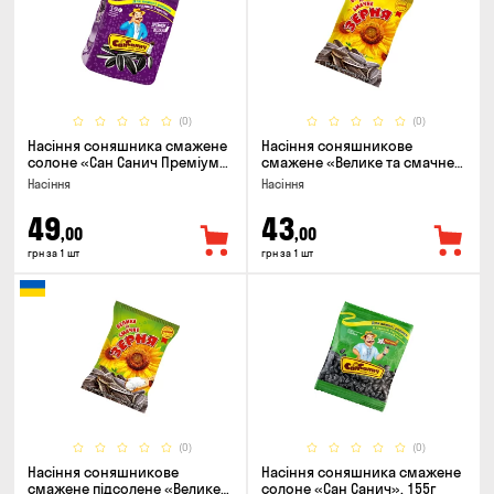
(0)
(0)
Насіння соняшника смажене
Насіння соняшникове
солоне «Сан Санич Преміум
смажене «Велике та смачне
смугасте», 95г
ЗЕРНЯ», 90г
Насіння
Насіння
49
43
,00
,00
грн за 1 шт
грн за 1 шт
(0)
(0)
Насіння соняшникове
Насіння соняшника смажене
смажене підсолене «Велике
солоне «Сан Санич», 155г