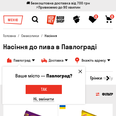
🚚 Безкоштовна доставка від 700 грн
⚡Привеземо до 90 хвилин
0
0
МЕНЮ
Головна
Смаколики
Насіння
Насіння до пива в Павлограді
Павлоград
Доставка
Вкажіть адресу
Ваше місто —
Павлоград?
Горішки
Кукурудза
Насіння
Чипси
Грінки та Су
ТАК
НАСІННЯ
ФІЛЬТР
Ні, змінити