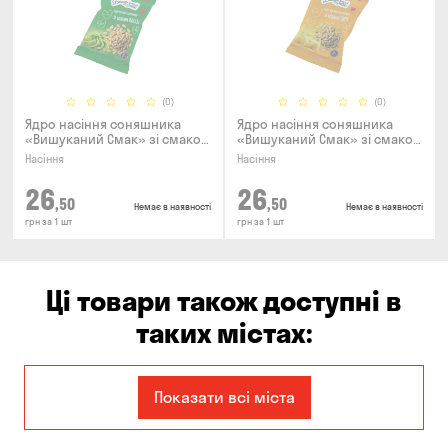
(0)
(0)
Ядро насіння соняшника
Ядро насіння соняшника
«Вишуканий Смак» зі смаком
«Вишуканий Смак» зі смаком
васабі, 80г
сиру, 80г
Насіння
Насіння
26
26
,50
,50
Немає в наявності
Немає в наявності
грн за 1 шт
грн за 1 шт
Ці товари також доступні в
таких містах:
Єлизаветівка
Ірпінь
Показати всі міста
Авангард
Бабурка