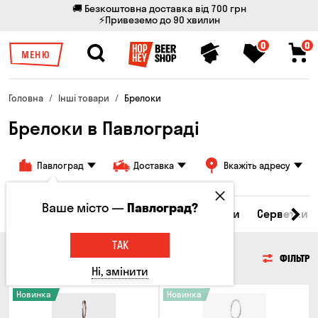
🚚 Безкоштовна доставка від 700 грн
⚡Привеземо до 90 хвилин
0
0
МЕНЮ
Головна
Інші товари
Брелоки
Брелоки в Павлограді
Павлоград
Доставка
Вкажіть адресу
Ваше місто —
Павлоград?
вари
Келихи та кухлі
Брелоки
Стікери
Серветки
ТАК
БРЕЛОКИ
ФІЛЬТР
Ні, змінити
Новинка
Новинка