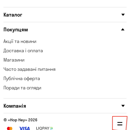
Куліші
Лозуватка
Каталог
Ліски
Маламівка
Мар'янівка
Миколаївка
Покупцям
Нова Павлівка
Обознівка
Акції та новини
Доставка і оплата
Петропавлівська
Одеса
Борщагівка
Магазини
Часто задавані питання
Полтава
Святопетрівське
Публічна оферта
Світле
Світловодськ
Поради та огляди
Созонівка
Соколівське
Компанія
Софіївська Борщагівка
Суботці
Сухий Лиман
Тарасівка
© «Hop Hey» 2026
Таїрове
Терезине