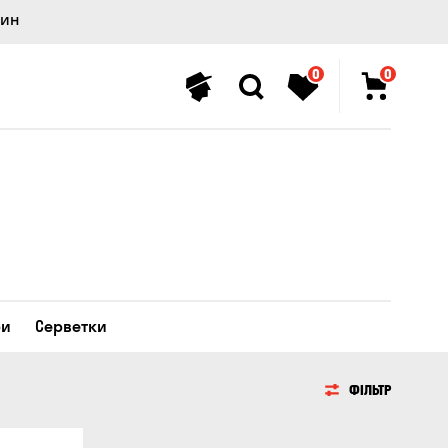
лин
0
0
ри
Серветки
ФІЛЬТР