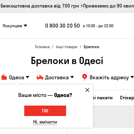
 Безкоштовна доставка від 700 грн
⚡Привеземо до 90 хви
0 800 30 20 50
Покупцям
з 10:00 - до 22:00
Головна
Інші товари
Брелоки
Брелоки в Одесі
Одеса
Доставка
Вкажіть адресу
Ваше місто —
Одеса?
Келихи та кухлі
Брелоки
Подарункові пакети
Стіке
ТАК
Ні, змінити