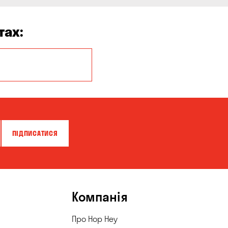
тах:
Боярка
Вишневе
Гнідин
Запоріжжя
ПІДПИСАТИСЯ
Київ
Кременчук
Куліші
Компанія
Миколаївка
Про Hop Hey