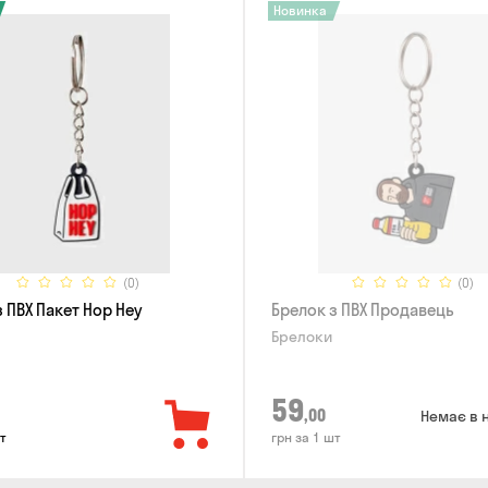
Новинка
(0)
(0)
 ПВХ Пакет Hop Hey
Брелок з ПВХ Продавець
Брелоки
59
,00
Немає в 
т
грн за 1 шт