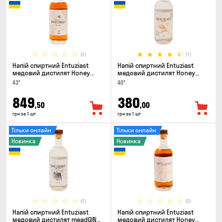
(0)
(1)
Напій спиртний Entuziast
Напій спиртний Entuziast
медовий дистилят Honey
медовий дистилят Honey
Spirit Aged 0.5л
Spirit Pure 0.5л
43°
40°
849
380
,50
,00
грн за 1 шт
грн за 1 шт
Тільки онлайн
Тільки онлайн
Новинка
Новинка
(0)
(0)
Напій спиртний Entuziast
Напій спиртний Entuziast
медовий дистилят meadGIN
медовий дистилят Honey