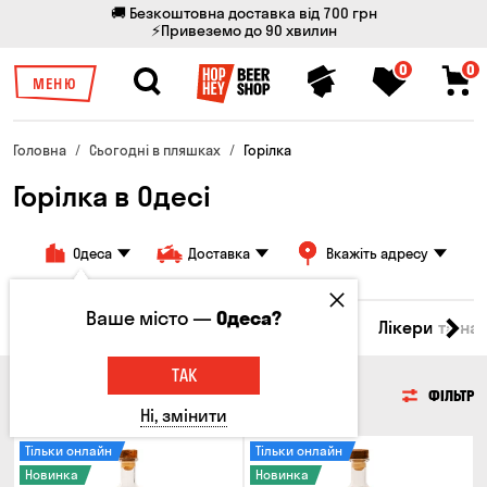
🚚 Безкоштовна доставка від 700 грн
⚡Привеземо до 90 хвилин
0
0
МЕНЮ
Головна
Сьогодні в пляшках
Горілка
Горілка в Одесі
Одеса
Доставка
Вкажіть адресу
Ваше місто —
Одеса?
ино
Віскі
Коктейлі
Горілка
Соджу
Лікери та на
ТАК
ГОРІЛКА
ФІЛЬТР
Ні, змінити
Тільки онлайн
Тільки онлайн
Новинка
Новинка