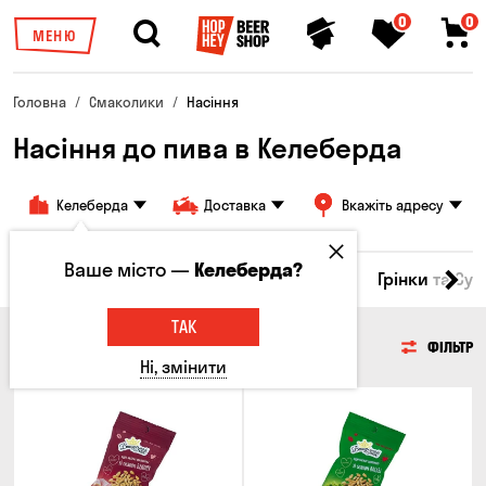
0
0
МЕНЮ
Головна
Смаколики
Насіння
Насіння до пива в Келеберда
Келеберда
Доставка
Вкажіть адресу
Ваше місто —
Келеберда?
Горішки
Кукурудза
Насіння
Чипси
Грінки та Су
ТАК
НАСІННЯ
ФІЛЬТР
Ні, змінити