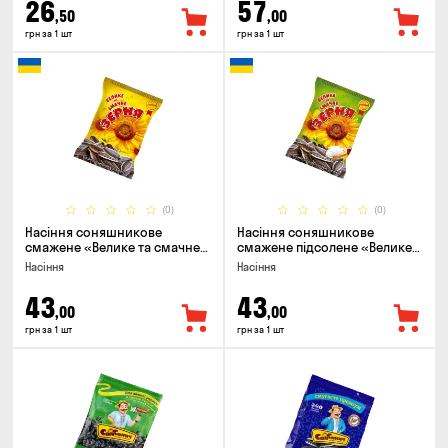
26
57
,50
,00
грн за 1 шт
грн за 1 шт
(0)
(0)
Насіння соняшникове
Насіння соняшникове
смажене «Велике та смачне
смажене підсолене «Велике
ЗЕРНЯ», 90г
та смачне ЗЕРНЯ», 90г
Насіння
Насіння
43
43
,00
,00
грн за 1 шт
грн за 1 шт