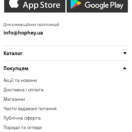
Дніпро
Зазим’є
Запоріжжя
Калинівка
Для комерційних пропозицій
Кам'янське
Кам'яні Потоки
info@hophey.ua
Карнаухівка
Катеринівка
Каталог
Київ
Клинці
Княжичі
Корсунці
Покупцям
Котівка
Коцюбинське
Акції та новини
Доставка і оплата
Кошари
Красносілка
Магазини
Кременчук
Кривий Ріг
Часто задавані питання
Кривуші
Кропивницький
Публічна оферта
Поради та огляди
Крюківщина
Куліші