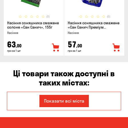
(0)
(0)
Насіння соняшника смажене
Насіння соняшника смажене
солоне «Сан Санич», 155г
«Сан Санич Преміум
смугасте», 95г
Насіння
Насіння
63
57
,00
,00
грн за 1 шт
грн за 1 шт
Ці товари також доступні в
таких містах:
Єлизаветівка
Ірпінь
Показати всі міста
Авангард
Бабурка
Балабине
Бережинка