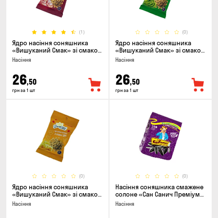
(1)
(0)
Ядро насіння соняшника
Ядро насіння соняшника
«Вишуканий Смак» зі смаком
«Вишуканий Смак» зі смаком
бекону, 80г
васабі, 80г
Насіння
Насіння
26
26
,50
,50
грн за 1 шт
грн за 1 шт
(0)
(0)
Ядро насіння соняшника
Насіння соняшника смажене
«Вишуканий Смак» зі смаком
солоне «Сан Санич Преміум
сиру, 80г
смугасте», 95г
Насіння
Насіння