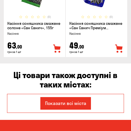
(0)
(0)
Насіння соняшника смажене
Насіння соняшника смажене
солоне «Сан Санич», 155г
«Сан Санич Преміум
смугасте», 95г
Насіння
Насіння
63
49
,00
,00
грн за 1 шт
грн за 1 шт
Ці товари також доступні в
таких містах:
Єлизаветівка
Ірпінь
Показати всі міста
Авангард
Бабурка
Балабине
Бережинка