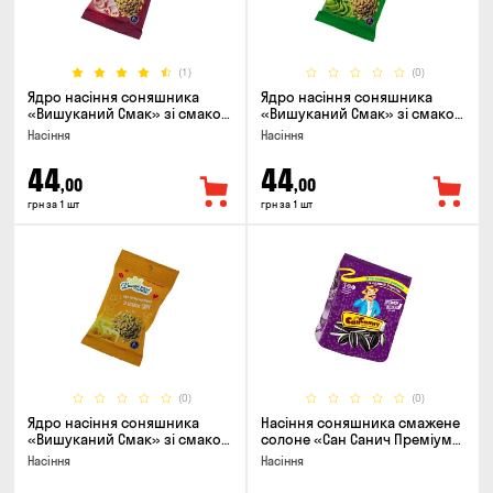
(1)
(0)
Ядро насіння соняшника
Ядро насіння соняшника
«Вишуканий Смак» зі смаком
«Вишуканий Смак» зі смаком
бекону, 80г
васабі, 80г
Насіння
Насіння
44
44
,00
,00
грн за 1 шт
грн за 1 шт
(0)
(0)
Ядро насіння соняшника
Насіння соняшника смажене
«Вишуканий Смак» зі смаком
солоне «Сан Санич Преміум
сиру, 80г
смугасте», 95г
Насіння
Насіння