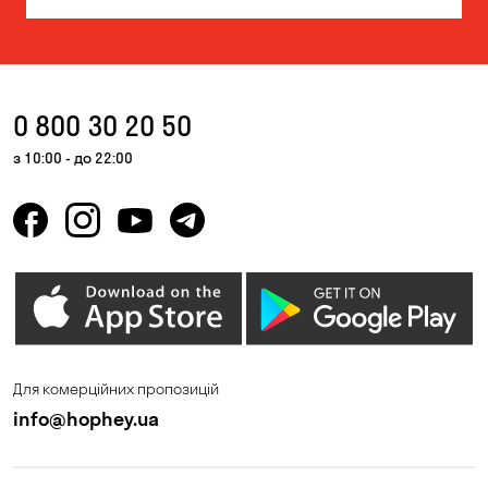
Гнідин
Гора
Горішні Плавні
Дмитрівка
Дніпро
Запоріжжя
0 800 30 20 50
Кам'янське
Кам'яні Потоки
з 10:00 - до 22:00
Келеберда
Київ
Корсунці
Котівка
Красносілка
Кременчук
Кривий Ріг
Кривуші
Кропивницький
Крюківщина
Для комерційних пропозицій
Куліші
Лозуватка
info@hophey.ua
Ліски
Маламівка