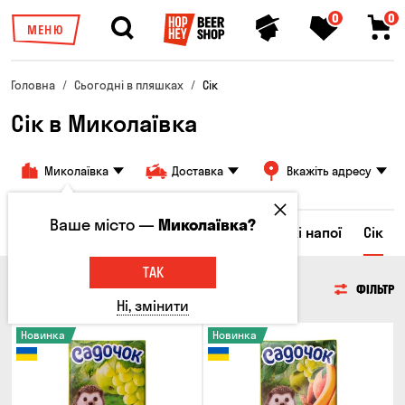
0
0
МЕНЮ
Головна
Сьогодні в пляшках
Сік
Сік в Миколаївка
Миколаївка
Доставка
Вкажіть адресу
Ваше місто —
Миколаївка?
Ром
Вода
Енергетичні напої
Солодкі напої
Сік
ТАК
СІК
ФІЛЬТР
Ні, змінити
Новинка
Новинка