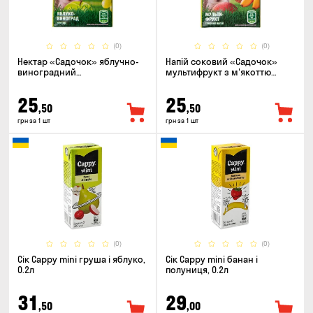
(0)
(0)
Нектар «Садочок» яблучно-
Напій соковий «Садочок»
виноградний
мультифрукт з м'якоттю
пастеризований 0.2л
пастеризований 0.2л
25
25
,50
,50
грн за 1 шт
грн за 1 шт
(0)
(0)
Сік Cappy mini груша і яблуко,
Сік Cappy mini банан і
0.2л
полуниця, 0.2л
31
29
,50
,00