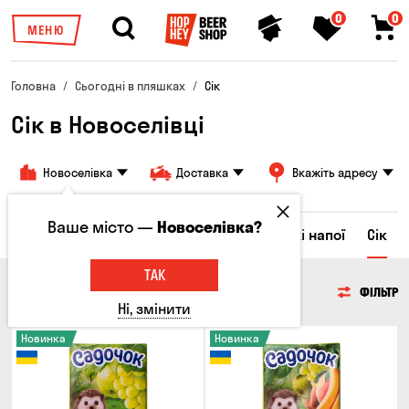
0
0
МЕНЮ
Головна
Сьогодні в пляшках
Сік
Сік в Новоселівці
Новоселівка
Доставка
Вкажіть адресу
Ваше місто —
Новоселівка?
Ром
Вода
Енергетичні напої
Солодкі напої
Сік
ТАК
СІК
ФІЛЬТР
Ні, змінити
Новинка
Новинка