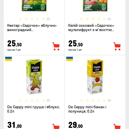
(0)
(0)
Нектар «Садочок» яблучно-
Напій соковий «Садочок»
виноградний
мультифрукт з м'якоттю
пастеризований 0.2л
пастеризований 0.2л
25
25
,50
,50
грн за 1 шт
грн за 1 шт
(0)
(0)
Сік Cappy mini груша і яблуко,
Сік Cappy mini банан і
0.2л
полуниця, 0.2л
31
29
,00
,00