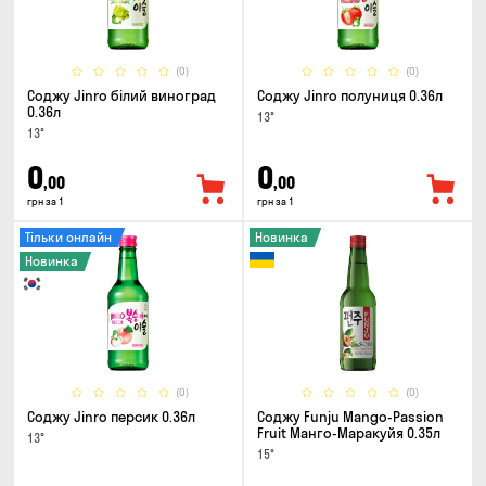
(0)
(0)
Соджу Jinro білий виноград
Соджу Jinro полуниця 0.36л
0.36л
13°
13°
0
0
,00
,00
грн за 1
грн за 1
Тільки онлайн
Новинка
Новинка
(0)
(0)
Соджу Jinro персик 0.36л
Соджу Funju Mango-Passion
Fruit Манго-Маракуйя 0.35л
13°
15°