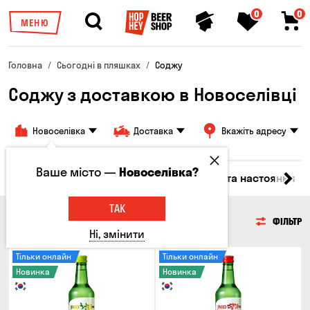
0
0
МЕНЮ
Головна
Сьогодні в пляшках
Соджу
Соджу з доставкою в Новоселівці
Новоселівка
Доставка
Вкажіть адресу
Ваше місто —
Новоселівка?
кі
Коктейлі
Горілка
Соджу
Лікери та настоянки
ТАК
СОДЖУ
ФІЛЬТР
Ні, змінити
Тільки онлайн
Тільки онлайн
Новинка
Новинка