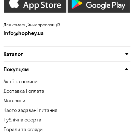
Дніпро
Зазим’є
Запоріжжя
Калинівка
Для комерційних пропозицій
Кам'янське
Кам'яні Потоки
info@hophey.ua
Карнаухівка
Катеринівка
Каталог
Келеберда
Київ
Клинці
Княжичі
Покупцям
Корсунці
Котівка
Акції та новини
Доставка і оплата
Коцюбинське
Кошари
Магазини
Красносілка
Кременчук
Часто задавані питання
Кривий Ріг
Кривуші
Публічна оферта
Поради та огляди
Кропивницький
Крюківщина