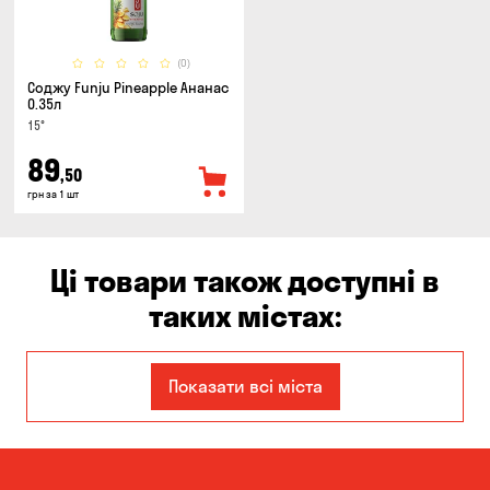
(0)
Соджу Funju Pineapple Ананас
0.35л
15°
89
,50
грн за 1 шт
Ці товари також доступні в
таких містах:
Єлизаветівка
Ірпінь
Показати всі міста
Авангард
Бабурка
Балабине
Бережинка