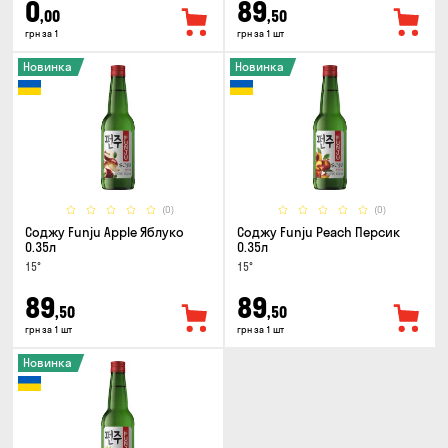
0
89
,00
,50
грн за 1
грн за 1 шт
Новинка
Новинка
(0)
(0)
Соджу Funju Apple Яблуко
Соджу Funju Peach Персик
0.35л
0.35л
15°
15°
89
89
,50
,50
грн за 1 шт
грн за 1 шт
Новинка