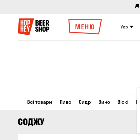
🚚
МЕНЮ
Укр
Всі товари
Пиво
Сидр
Вино
Віскі
К
СОДЖУ