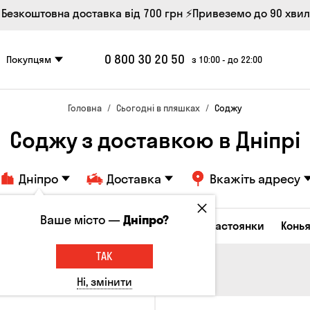
 Безкоштовна доставка від 700 грн
⚡Привеземо до 90 хви
0 800 30 20 50
Покупцям
з 10:00 - до 22:00
Головна
Сьогодні в пляшках
Соджу
Соджу з доставкою в Дніпрі
Дніпро
Доставка
Вкажіть адресу
Ваше місто —
Дніпро?
октейлі
Горілка
Соджу
Лікери та настоянки
Конья
ТАК
Ні, змінити