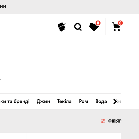
лин
0
0
ки та бренді
Джин
Текіла
Ром
Вода
Енергетичн
ФІЛЬТР