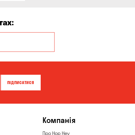
тах:
Балабине
Буча
Вишневе
Віта-Поштова
ПІДПИСАТИСЯ
Горенка
Запоріжжя
Катеринівка
Компанія
Корсунці
Про Hop Hey