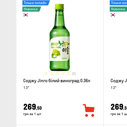
Тільки онлайн
Тільки он
Новинка
Новинка
(0)
Соджу Jinro білий виноград 0.36л
Соджу J
13°
13°
269
269
,50
,5
грн за 1 шт
грн за 1 ш