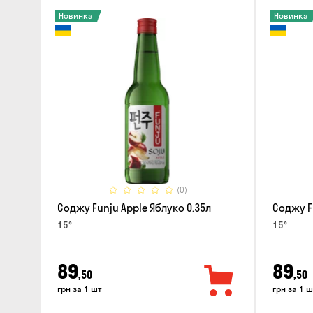
Новинка
Новинка
(0)
Соджу Funju Apple Яблуко 0.35л
Соджу F
15°
15°
89
89
,50
,50
грн за 1 шт
грн за 1 ш