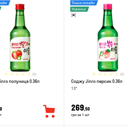
лайн
Тільки онлайн
Новинка
(0)
(0)
inro полуниця 0.36л
Соджу Jinro персик 0.36л
13°
269
0
,50
т
грн за 1 шт