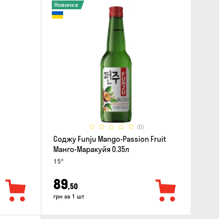
Новинка
(0)
Соджу Funju Mango-Passion Fruit
Манго-Маракуйя 0.35л
15°
89
,50
грн за 1 шт