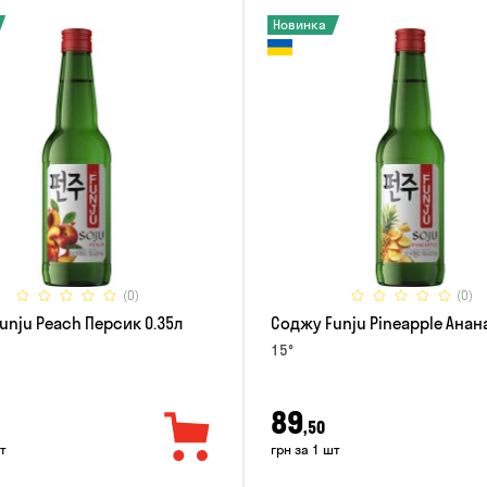
Новинка
(0)
(0)
unju Peach Персик 0.35л
Соджу Funju Pineapple Анана
15°
89
,50
т
грн за 1 шт