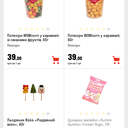
(0)
(0)
Попкорн WOWcorn у карамелі
Попкорн WOWcorn у карамелі,
зі смаками фруктів, 65г
60г
Попкорн
Попкорн
39
39
,00
,00
грн за 1 шт
грн за 1 шт
(0)
(0)
Льодяник Roks «Різдвяний
Цукерки желейнi «Yummi
мікс», 40г
Gummi» Frozen Yogo, 70г