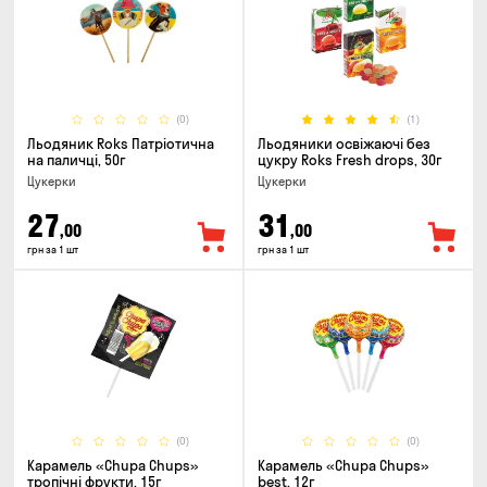
(0)
(1)
Льодяник Roks Патріотична
Льодяники освіжаючі без
на паличці, 50г
цукру Roks Fresh drops, 30г
Цукерки
Цукерки
27
31
,00
,00
грн за 1 шт
грн за 1 шт
(0)
(0)
Карамель «Chupa Chups»
Карамель «Chupa Chups»
тропічні фрукти, 15г
best, 12г