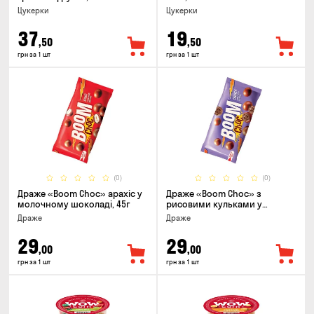
Цукерки
Цукерки
37
19
,50
,50
грн за 1 шт
грн за 1 шт
(0)
(0)
Драже «Boom Choc» арахіс у
Драже «Boom Choc» з
молочному шоколаді, 45г
рисовими кульками у
молочному шоколаді, 30г
Драже
Драже
29
29
,00
,00
грн за 1 шт
грн за 1 шт