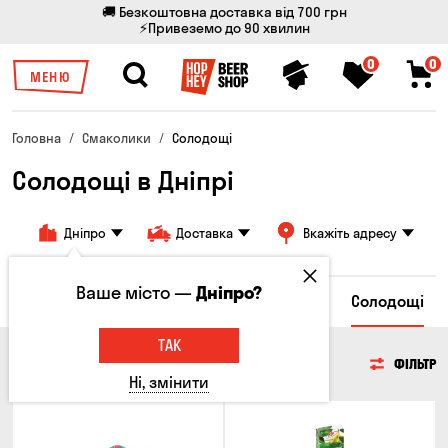
🚚 Безкоштовна доставка від 700 грн
⚡Привеземо до 90 хвилин
0
0
МЕНЮ
Головна
Смаколики
Солодощі
Солодощі в Дніпрі
Дніпро
Доставка
Вкажіть адресу
Ваше місто —
Дніпро?
пси
Грінки та Сухарики
Злакові снеки
Солодощі
ТАК
СОЛОДОЩІ
ФІЛЬТР
Ні, змінити