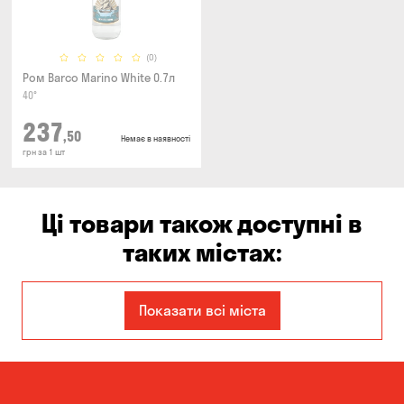
(0)
Ром Barco Marino White 0.7л
40°
237
,50
Немає в наявності
грн за 1 шт
Ці товари також доступні в
таких містах:
Запоріжжя
Кам'янське
Показати всі міста
Київ
Кропивницький
Миколаїв
Одеса