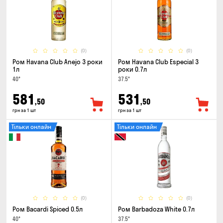
(0)
(0)
Ром Havana Club Anejo 3 роки
Ром Havana Club Especial 3
1л
роки 0.7л
40°
37.5°
581
531
,50
,50
грн за 1 шт
грн за 1 шт
Тільки онлайн
Тільки онлайн
(0)
(0)
Ром Bacardi Spiced 0.5л
Ром Barbadoza White 0.7л
40°
37.5°