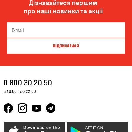
Дізнавайтеся першим
Олександрівка
Чорноморськ
про наші новинки та акції
ПІДПИСАТИСЯ
0 800 30 20 50
з 10:00 - до 22:00