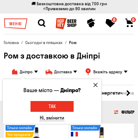
🚚 Безкоштовна доставка від 700 грн
⚡Привеземо до 90 хвилин
0
0
МЕНЮ
Головна
Сьогодні в пляшках
Ром
Ром з доставкою в Дніпрі
Дніпро
Доставка
Вкажіть адресу
Ваше місто —
Дніпро?
 бренді
Джин
Текіла
Ром
Вода
Енергетичні нап
ТАК
РОМ
ФІЛЬТР
Ні, змінити
Тільки онлайн
Тільки онлайн
Топ продажів