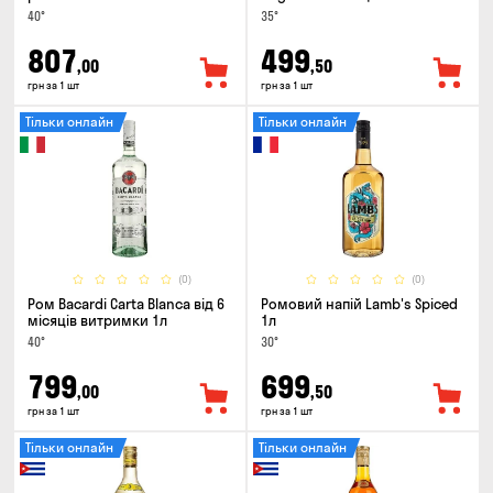
40°
35°
807
499
,00
,50
грн за 1 шт
грн за 1 шт
Тільки онлайн
Тільки онлайн
(0)
(0)
Ром Bacardi Carta Blanca від 6
Ромовий напій Lamb's Spiced
місяців витримки 1л
1л
40°
30°
799
699
,00
,50
грн за 1 шт
грн за 1 шт
Тільки онлайн
Тільки онлайн