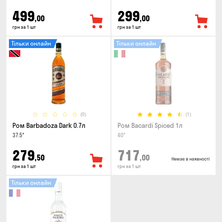
499
299
,00
,00
грн за 1 шт
грн за 1 шт
Тільки онлайн
Тільки онлайн
(0)
(1)
Ром Barbadoza Dark 0.7л
Ром Bacardi Spiced 1л
37.5°
40°
279
717
,50
,00
Немає в наявності
грн за 1 шт
грн за 1 шт
Тільки онлайн