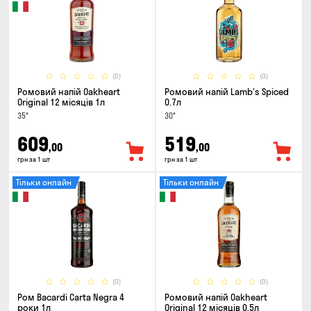
(0)
(0)
Ромовий напій Oakheart
Ромовий напій Lamb's Spiced
Original 12 місяців 1л
0.7л
35°
30°
609
519
,00
,00
грн за 1 шт
грн за 1 шт
Тільки онлайн
Тільки онлайн
(0)
(0)
Ром Bacardi Carta Negra 4
Ромовий напій Oakheart
роки 1л
Original 12 місяців 0.5л