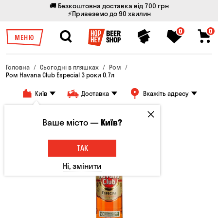
🚚 Безкоштовна доставка від 700 грн
⚡Привеземо до 90 хвилин
0
0
МЕНЮ
Головна
Сьогодні в пляшках
Ром
Ром Havana Club Especial 3 роки 0.7л
Київ
Доставка
Вкажіть адресу
Тільки онлайн
Ваше місто —
Київ?
ТАК
Ні, змінити