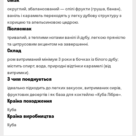
Смак
округлий, збалансований — спілі фрукти (груша, банан),
ваніль і карамель переходять у легку дубову структуру з
корицею та апельсиновою цедрою.
Післясмак
тривалий, з теплими нотами ванілі й дубу, легкою пряністю
та цитрусовим акцентом на завершенні.
Склад
ром витриманий мінімум 3 роки в бочках із білого дубу;
містить спирт, вода, природні відтінки карамелі (від
витримки).
З чим поєднується
ідеально підходить до легких закусок, витриманих сирів,
фруктових десертів і як база для коктейлю «Куба Лібре».
Країна походження
Куба
Країна виробництва
Куба