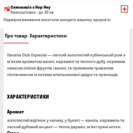
Мінімальна сума всього замовлення — 200 грн
Самовивіз з Hop Hey
Вартість доставки залежить від суми всього замовлення:
безкоштовно · до 30 хв
Від 200 до 299 грн
Мінімальна сума всього замовлення — 250 грн
139 грн
Надмірне вживання алкоголю шкодить вашому здоров'ю
Час складання замовлення — до 30 хв
Від 300 до 399 грн
99 грн
Про товар
Характеристики
Можете без черги забрати з магазину в зручний для
Від 400 до 699 грн
79 грн
Вас час
Оплата:
Від 700 грн
безкоштовно
Havana Club Especial — легкий золотистий кубинський ром з
готівкою в магазині
Термін доставки — до 90 хвилин
м’яким ароматом ванілі, карамелі та теплого дубу, окремим
банківською картою на сайті та в магазині
смаком спілих фруктів і ванілі, та приємним тривалим
*на час доставки можуть впливати повітряні тривоги
Оплата:
післясмаком із нотами апельсинової цедри та прянощів.
готівкою кур'єру
банківською картою на сайті
ХАРАКТЕРИСТИКИ
Аромат
золотистий відтінок у келиху, у букеті — ваніль, карамель та
легкий дубовий акцент — тепле дерево, м’які пряні нотки.