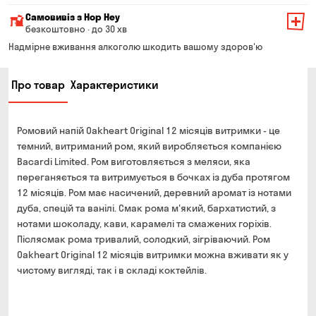
Мінімальна сума всього замовлення — 200 грн
Самовивіз з Hop Hey
Вартість доставки залежить від суми всього замовлення:
безкоштовно · до 30 хв
Від 200 до 299 грн
Мінімальна сума всього замовлення — 250 грн
139 грн
Надмірне вживання алкоголю шкодить вашому здоров'ю
Час складання замовлення — до 30 хв
Від 300 до 399 грн
99 грн
Про товар
Характеристики
Можете без черги забрати з магазину в зручний для
Від 400 до 699 грн
79 грн
Вас час
Оплата:
Від 700 грн
безкоштовно
Ромовий напій Oakheart Original 12 місяців витримки - це
готівкою в магазині
Термін доставки — до 90 хвилин
темний, витриманий ром, який виробляється компанією
банківською картою на сайті та в магазині
Bacardi Limited. Ром виготовляється з меляси, яка
*на час доставки можуть впливати повітряні тривоги
Оплата:
переганяється та витримується в бочках із дуба протягом
готівкою кур'єру
12 місяців. Ром має насичений, деревний аромат із нотами
дуба, спецій та ванілі. Смак рома м'який, бархатистий, з
банківською картою на сайті
нотами шоколаду, кави, карамелі та смажених горіхів.
Післясмак рома тривалий, солодкий, зігріваючий. Ром
Oakheart Original 12 місяців витримки можна вживати як у
чистому вигляді, так і в складі коктейлів.