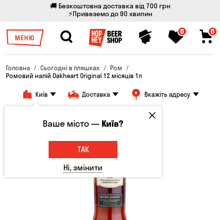
🚚 Безкоштовна доставка від 700 грн
⚡Привеземо до 90 хвилин
0
0
МЕНЮ
Головна
Сьогодні в пляшках
Ром
Ромовий напій Oakheart Original 12 місяців 1л
Київ
Доставка
Вкажіть адресу
Тільки онлайн
Ваше місто —
Київ?
Топ продажів
ТАК
Ні, змінити