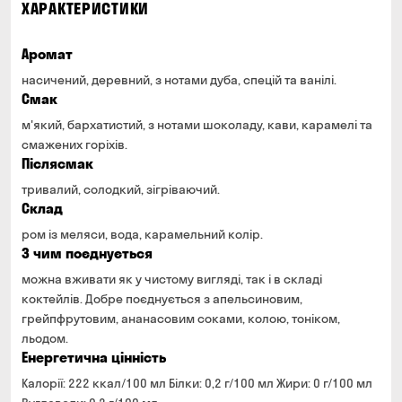
ХАРАКТЕРИСТИКИ
Аромат
насичений, деревний, з нотами дуба, спецій та ванілі.
Смак
м'який, бархатистий, з нотами шоколаду, кави, карамелі та
смажених горіхів.
Післясмак
тривалий, солодкий, зігріваючий.
Склад
ром із меляси, вода, карамельний колір.
З чим поєднується
можна вживати як у чистому вигляді, так і в складі
коктейлів. Добре поєднується з апельсиновим,
грейпфрутовим, ананасовим соками, колою, тоніком,
льодом.
Енергетична цінність
Калорії: 222 ккал/100 мл Білки: 0,2 г/100 мл Жири: 0 г/100 мл