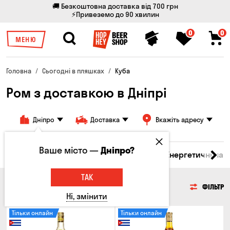
🚚 Безкоштовна доставка від 700 грн
⚡Привеземо до 90 хвилин
0
0
МЕНЮ
Головна
Сьогодні в пляшках
Куба
Ром з доставкою в Дніпрі
Дніпро
Доставка
Вкажіть адресу
Ваше місто —
Дніпро?
 бренді
Джин
Текіла
Ром
Вода
Енергетичні нап
ТАК
РОМ
ФІЛЬТР
Ні, змінити
Тільки онлайн
Тільки онлайн