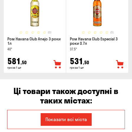
(0)
(0)
Ром Havana Club Anejo 3 роки
Ром Havana Club Especial 3
1л
роки 0.7л
40°
37.5°
581
531
,50
,50
грн за 1 шт
грн за 1 шт
Ці товари також доступні в
таких містах:
Запоріжжя
Кам'янське
Показати всі міста
Київ
Кропивницький