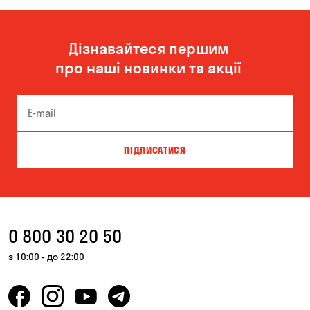
Миколаїв
Одеса
Дізнавайтеся першим
Олександрівка
Чорноморськ
про наші новинки та акції
ПІДПИСАТИСЯ
0 800 30 20 50
з 10:00 - до 22:00