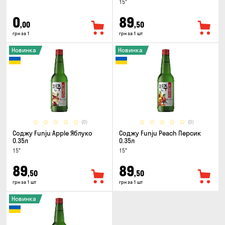
15°
0
89
,00
,50
грн за 1
грн за 1 шт
Новинка
Новинка
(0)
(0)
Соджу Funju Apple Яблуко
Соджу Funju Peach Персик
0.35л
0.35л
15°
15°
89
89
,50
,50
грн за 1 шт
грн за 1 шт
Новинка