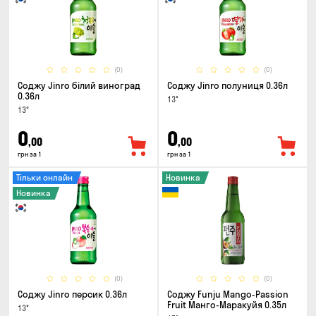
(0)
(0)
Соджу Jinro білий виноград
Соджу Jinro полуниця 0.36л
0.36л
13°
13°
0
0
,00
,00
грн за 1
грн за 1
Тільки онлайн
Новинка
Новинка
(0)
(0)
Соджу Jinro персик 0.36л
Соджу Funju Mango-Passion
Fruit Манго-Маракуйя 0.35л
13°