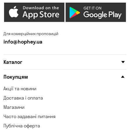
Гостомель
Дмитрівка
Дніпро
Зазим’є
Запоріжжя
Калинівка
Для комерційних пропозицій
Кам'янське
Кам'яні Потоки
info@hophey.ua
Карнаухівка
Катеринівка
Каталог
Келеберда
Київ
Клинці
Княжичі
Покупцям
Корсунці
Котівка
Акції та новини
Доставка і оплата
Коцюбинське
Кошари
Магазини
Красносілка
Кременчук
Часто задавані питання
Кривий Ріг
Кривуші
Публічна оферта