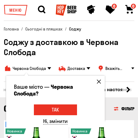
0
0
МЕНЮ
Головна
Сьогодні в пляшках
Соджу
Соджу з доставкою в Червона
Слобода
Червона Слобода
Доставка
Вкажіть
адресу
Ваше місто —
Червона
Вино
Віскі
Коктейлі
Соджу
Лікери та настоянки
Слобода?
СОДЖУ
ФІЛЬТР
ТАК
Ні, змінити
Тільки онлайн
Тільки онлайн
Новинка
Новинка