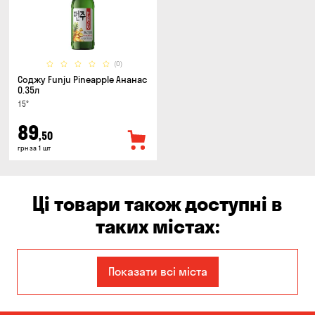
(0)
Соджу Funju Pineapple Ананас
0.35л
15°
89
,50
грн за 1 шт
Ці товари також доступні в
таких містах:
Єлизаветівка
Ірпінь
Показати всі міста
Авангард
Бабурка