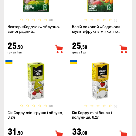
(0)
(0)
Нектар «Садочок» яблучно-
Напій соковий «Садочок»
виноградний
мультифрукт з м'якоттю
пастеризований 0.2л
пастеризований 0.2л
25
25
,50
,50
грн за 1 шт
грн за 1 шт
(0)
(0)
Сік Cappy mini груша і яблуко,
Сік Cappy mini банан і
0.2л
полуниця, 0.2л
31
33
,50
,00