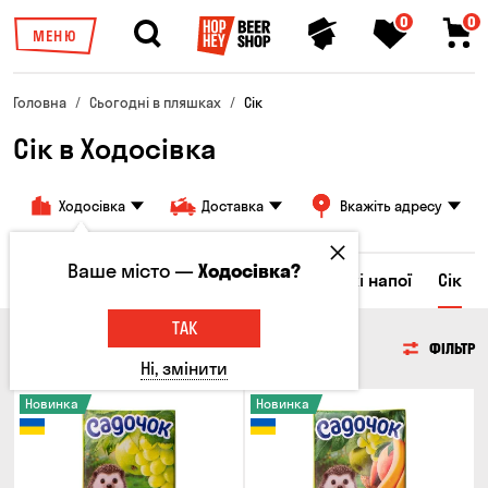
0
0
МЕНЮ
Головна
Сьогодні в пляшках
Сік
Сік в Ходосівка
Ходосівка
Доставка
Вкажіть адресу
Ваше місто —
Ходосівка?
Ром
Вода
Енергетичні напої
Солодкі напої
Сік
ТАК
СІК
ФІЛЬТР
Ні, змінити
Новинка
Новинка