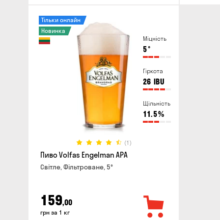
Тільки онлайн
Новинка
Міцність
5
°
Гіркота
26
IBU
Щільність
11.5
%
(1)
Пиво Volfas Engelman APA
Світле, Фільтроване, 5°
159
,00
грн за 1 кг