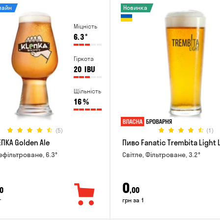
лайн
Новинка
Міцність
6.3
°
Гіркота
20
IBU
Щільність
16
%
(5)
(1)
ПКА Golden Ale
Пиво Fanatic Trembita Light 
ефільтроване, 6.3°
Світле, Фільтроване, 3.2°
0
0
,00
г
грн за 1