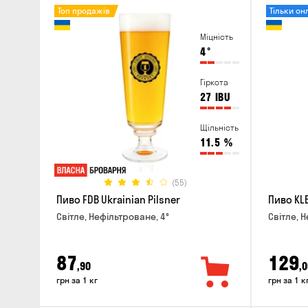
Топ продажів
Тільки он
Міцність
4
°
Гіркота
27
IBU
Щільність
11.5
%
(55)
Пиво FDB Ukrainian Pilsner
Пиво KLE
Світле, Нефільтроване, 4°
Світле, Н
87
129
,90
,0
грн за 1 кг
грн за 1 к