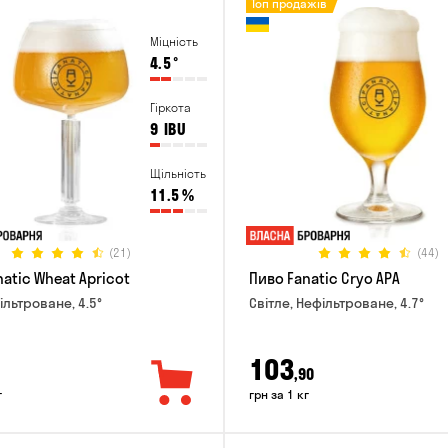
Топ продажів
Міцність
4.5
°
Гіркота
9
IBU
Щільність
11.5
%
(21)
(44)
atic Wheat Apricot
Пиво Fanatic Cryo APA
ільтроване, 4.5°
Світле, Нефільтроване, 4.7°
103
,90
г
грн за 1 кг