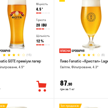
Міцність
4.5
°
Гіркота
20
IBU
Щільність
12
%
(15)
(6)
natic БОТЕ преміум лагер
Пиво Fanatic «Кристал» Lag
ільтроване, 4.5°
Світле, Фільтроване, 4.3°
87
,90
г
грн за 1 кг
ажів
Топ продажів