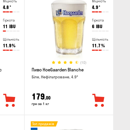
Міцність
Міцність
4.8
°
4.9
°
Гіркота
Гіркота
11
IBU
6
IBU
Щільність
Щільність
11.9
%
11.7
%
(10)
c
Пиво HoeGaarden Blanche
Біле, Нефільтроване, 4.9°
179
,00
грн за 1 кг
Топ продажів