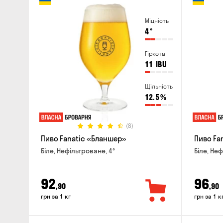
Міцність
4
°
Гіркота
11
IBU
Щільність
12.5
%
(8)
Пиво Fanatic «Бланшер»
Пиво Fan
Біле, Нефільтроване, 4°
Біле, Неф
92
96
,90
,90
грн за 1 кг
грн за 1 к