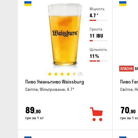
Міцність
4.7
°
Гіркота
11
IBU
Щільність
11
%
(7)
Пиво Уманьпиво Waissburg
Пиво Fa
Світле, Фільтроване, 4.7°
Світле, Н
89
70
,90
,90
грн за 1 кг
грн за 1 к