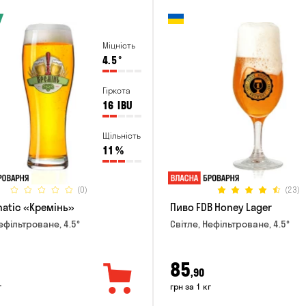
Міцність
4.5
°
Гіркота
16
IBU
Щільність
11
%
(0)
(23)
natic «Кремінь»
Пиво FDB Honey Lager
ефільтроване, 4.5°
Світле, Нефільтроване, 4.5°
85
,90
г
грн за 1 кг