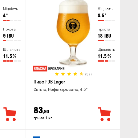
Міцність
Міцність
4
°
4.5
°
Гіркота
Гіркота
9
IBU
18
IBU
Щільність
Щільність
11.5
%
11.5
%
(57)
Пиво FDB Lager
Світле, Нефільтроване, 4.5°
83
,90
грн за 1 кг