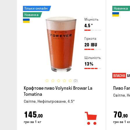
Тільки онлайн
Новинка
Новинка
Міцність
4.5
°
Гіркота
20
IBU
Щільність
13
%
(0)
Крафтове пиво Volynski Browar La
Пиво Fa
Tomatina
Світле, Н
Світле, Нефільтроване, 4.5°
145
70
,00
,90
грн за 1 кг
грн за 1 к