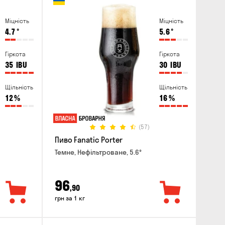
Міцність
Міцність
4.7
°
5.6
°
Гіркота
Гіркота
35
IBU
30
IBU
Щільність
Щільність
12
%
16
%
(57)
Пиво Fanatic Porter
Темне, Нефільтроване, 5.6°
96
,90
грн за 1 кг