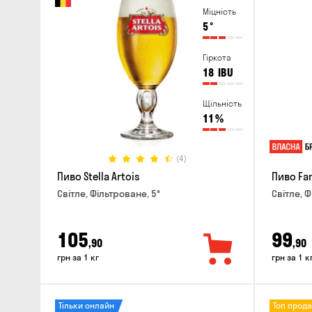
Міцність
5
°
Гіркота
18
IBU
Щільність
11
%
(4)
Пиво Stella Artois
Пиво Fa
Світле, Фільтроване, 5°
Світле, Ф
105
99
,90
,90
грн за 1 кг
грн за 1 к
Тільки онлайн
Топ прод