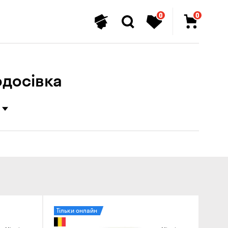
0
0
одосівка
Тільки онлайн