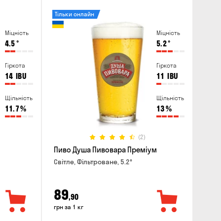
Тільки онлайн
Міцність
Міцність
4.5
°
5.2
°
Гіркота
Гіркота
14
IBU
11
IBU
Щільність
Щільність
11.7
%
13
%
(2)
Пиво Душа Пивовара Преміум
Світле, Фільтроване, 5.2°
89
,90
грн за 1 кг