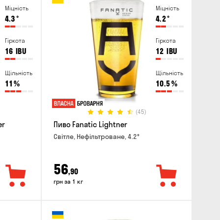
Міцність
Міцність
4.3
°
4.2
°
Гіркота
Гіркота
16
IBU
12
IBU
Щільність
Щільність
11
%
10.5
%
(45)
er
Пиво Fanatic Lightner
Світле, Нефільтроване, 4.2°
56
,90
грн за 1 кг