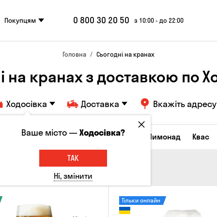
0 800 30 20 50
Покупцям
з 10:00 - до 22:00
Головна
Сьогодні на кранах
і на кранах з доставкою по Х
Ходосівка
Доставка
Вкажіть адресу
Ваше місто —
Ходосівка?
Всі товари
Пиво
Сидр
Вино
Лимонад
Квас
ТАК
Ні, змінити
Тільки онлайн