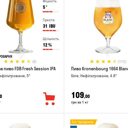
Міцність
5
°
Гіркота
31
IBU
Щільність
12
%
(6)
(112)
 пиво FDB Fresh Session IPA
Пиво Kronenbourg 1664 Blan
Нефільтроване, 5°
Біле, Нефільтроване, 4.8°
109
0
,00
г
грн за 1 кг
Топ продажів