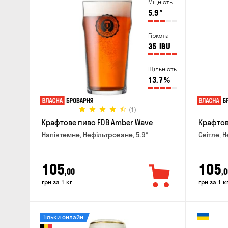
Міцність
5.9
°
Гіркота
35
IBU
Щільність
13.7
%
(1)
Крафтове пиво FDB Amber Wave
Крафтове
Напівтемне, Нефільтроване, 5.9°
Світле, 
105
105
,00
,0
грн за 1 кг
грн за 1 к
Тільки онлайн