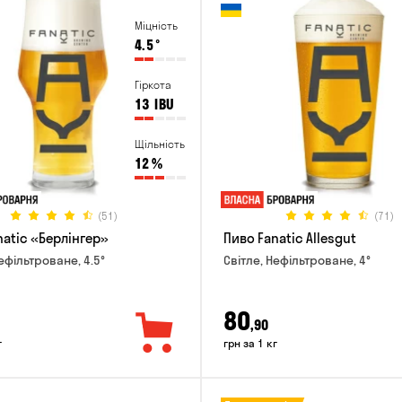
Міцність
4.5
°
Гіркота
13
IBU
Щільність
12
%
(51)
(71)
natic «Берлінгер»
Пиво Fanatic Allesgut
ефільтроване, 4.5°
Світле, Нефільтроване, 4°
80
,90
г
грн за 1 кг