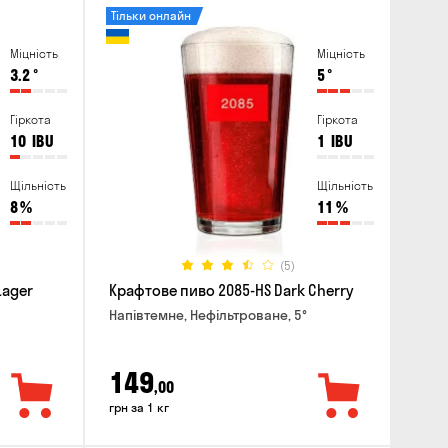
Тільки онлайн
Міцність
Міцність
3.2
°
5
°
Гіркота
Гіркота
10
IBU
1
IBU
Щільність
Щільність
8
%
11
%
(5)
Lager
Крафтове пиво 2085-HS Dark Cherry
Напівтемне, Нефільтроване, 5°
149
,00
грн за 1 кг