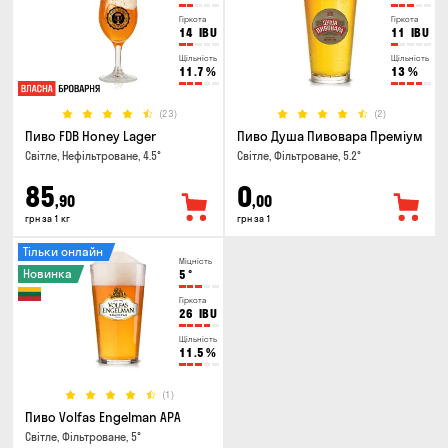
Гіркота
Гіркота
14
IBU
11
IBU
Щільність
Щільність
11.7
%
13
%
(23)
(2)
Пиво FDB Honey Lager
Пиво Душа Пивовара Преміум
Світле, Нефільтроване, 4.5°
Світле, Фільтроване, 5.2°
85
0
,90
,00
грн за 1 кг
грн за 1
Тільки онлайн
Міцність
Новинка
5
°
Гіркота
26
IBU
Щільність
11.5
%
(1)
Пиво Volfas Engelman APA
Світле, Фільтроване, 5°