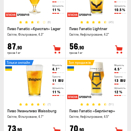
Щільність
Щільність
11
%
10.5
%
(6)
(45)
Пиво Fanatic «Кристал» Lager
Пиво Fanatic Lightner
Світле, Фільтроване, 4.3°
Світле, Нефільтроване, 4.2°
87
56
,90
,90
грн за 1 кг
грн за 1 кг
Тільки онлайн
Топ продажів
Міцність
Міцність
4.7
°
4.5
°
Гіркота
Гіркота
11
IBU
13
IBU
Щільність
Щільність
11
%
12
%
(7)
(51)
Пиво Уманьпиво Waissburg
Пиво Fanatic «Берлінгер»
Світле, Фільтроване, 4.7°
Світле, Нефільтроване, 4.5°
73
70
,90
,90