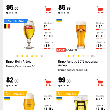
95
85
,00
,99
грн за 1 кг
грн за 1 кг
Тільки онлайн
Міцність
Міцність
5
°
4.5
°
Гіркота
Гіркота
18
IBU
20
IBU
Щільність
Щільність
11
%
12
%
(4)
(15)
Пиво Stella Artois
Пиво Fanatic БОТЕ преміум
лагер
Світле, Фільтроване, 5°
Світле, Фільтроване, 4.5°
82
99
,00
,90
грн за 1 кг
грн за 1 кг
Топ продажів
Топ продажів
Міцність
Міцність
4.3
°
4.2
°
Гіркота
Гіркота
16
IBU
12
IBU