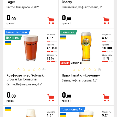
Lager
Cherry
Світле, Фільтроване, 3.2°
Напівтемне, Нефільтроване, 5°
0
0
,00
,00
грн за 1
грн за 1
Тільки онлайн
Новинка
Міцність
Міцність
Новинка
4.5
°
4.5
°
Гіркота
Гіркота
20
IBU
16
IBU
Щільність
Щільність
13
%
11
%
(0)
(0)
Крафтове пиво Volynski
Пиво Fanatic «Кремінь»
Browar La Tomatina
Світле, Нефільтроване, 4.5°
Світле, Нефільтроване, 4.5°
0
0
,00
,00
грн за 1
грн за 1
Тільки онлайн
Міцність
Міцність
4.5
°
5.2
°