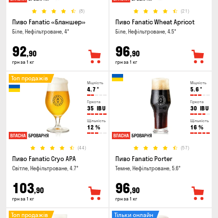
(8)
(21)
Пиво Fanatic «Бланшер»
Пиво Fanatic Wheat Apricot
Біле, Нефільтроване, 4°
Біле, Нефільтроване, 4.5°
92
96
,90
,90
грн за 1 кг
грн за 1 кг
Топ продажів
Міцність
Міцність
4.7
°
5.6
°
Гіркота
Гіркота
35
IBU
30
IBU
Щільність
Щільність
12
%
16
%
(44)
(57)
Пиво Fanatic Cryo APA
Пиво Fanatic Porter
Світле, Нефільтроване, 4.7°
Темне, Нефільтроване, 5.6°
103
96
,90
,90
грн за 1 кг
грн за 1 кг
Топ продажів
Тільки онлайн