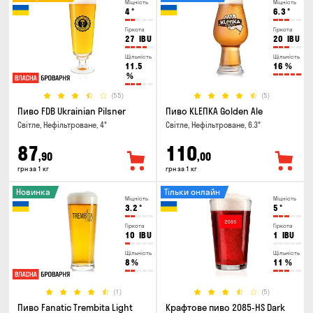
Міцність
Міцність
4
°
6.3
°
Гіркота
Гіркота
27
IBU
20
IBU
Щільність
Щільність
11.5
16
%
%
(55)
(5)
Пиво FDB Ukrainian Pilsner
Пиво KLEПКА Golden Ale
Світле, Нефільтроване, 4°
Світле, Нефільтроване, 6.3°
87
110
,90
,00
грн за 1 кг
грн за 1 кг
Новинка
Тільки онлайн
Міцність
Міцність
3.2
°
5
°
Гіркота
Гіркота
10
IBU
1
IBU
Щільність
Щільність
8
%
11
%
(1)
(5)
Пиво Fanatic Trembita Light
Крафтове пиво 2085-HS Dark