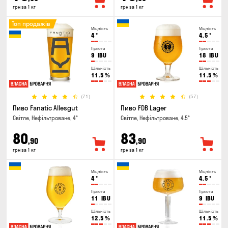
грн за 1 кг
грн за 1 кг
Топ продажів
Міцність
Міцність
4
°
4.5
°
Гіркота
Гіркота
9
IBU
18
IBU
Щільність
Щільність
11.5
%
11.5
%
(71)
(57)
Пиво Fanatic Allesgut
Пиво FDB Lager
Світле, Нефільтроване, 4°
Світле, Нефільтроване, 4.5°
80
83
,90
,90
грн за 1 кг
грн за 1 кг
Міцність
Міцність
4
°
4.5
°
Гіркота
Гіркота
11
IBU
9
IBU
Щільність
Щільність
12.5
%
11.5
%