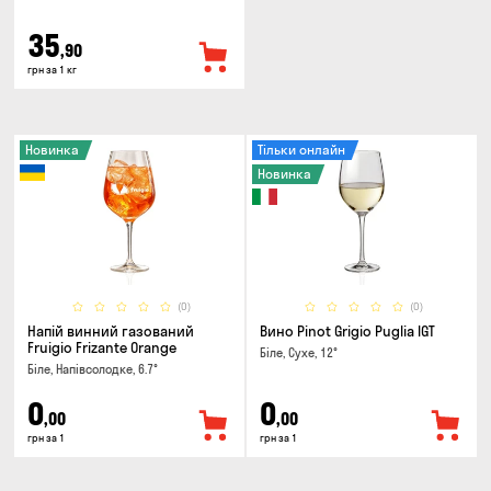
35
,90
грн за 1 кг
Новинка
Тільки онлайн
Новинка
(0)
(0)
Напій винний газований
Вино Pinot Grigio Puglia IGT
Fruigio Frizante Orange
Біле, Сухе, 12°
Біле, Напівсолодке, 6.7°
0
0
,00
,00
грн за 1
грн за 1