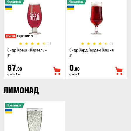
Новинка
Новинка
(1)
(1)
Сидр Краш «Картель»
Сидр Хард Гарден Вишня
5°
8°
67
0
,90
,00
грн за 1 кг
грн за 1
ЛИМОНАД
Новинка