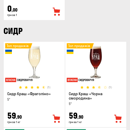
0
,00
грн за 1
СИДР
Топ продажів
Топ продажів
(5)
(5)
Сидр Краш «Фраголіно»
Сидр Краш «Чорна
смородина»
5°
5°
59
59
,90
,90
грн за 1 кг
грн за 1 кг