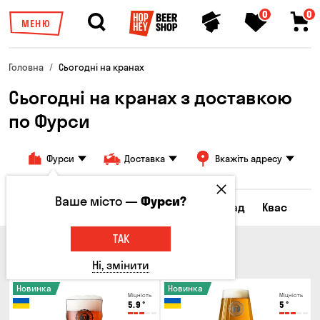
0
0
МЕНЮ
Головна
Сьогодні на кранах
Сьогодні на кранах з доставкою
по Фурси
Фурси
Доставка
Вкажіть адресу
Ваше місто —
Фурси?
Всі товари
Пиво
Сидр
Лимонад
Квас
ТАК
ПИВО
Ні, змінити
Новинка
Новинка
Міцність
Міцність
5.9
°
5
°