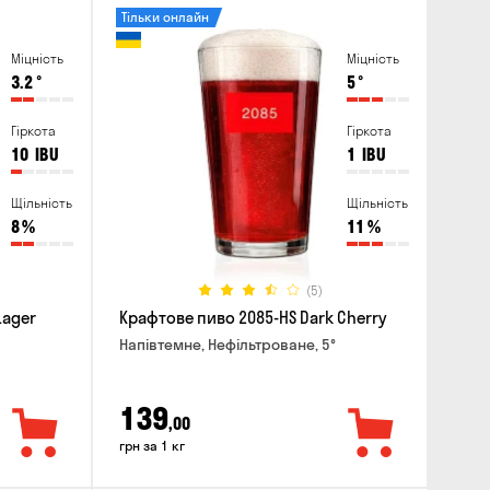
Тільки онлайн
Міцність
Міцність
3.2
°
5
°
Гіркота
Гіркота
10
IBU
1
IBU
Щільність
Щільність
8
%
11
%
(5)
Lager
Крафтове пиво 2085-HS Dark Cherry
Напівтемне, Нефільтроване, 5°
139
,00
грн за 1 кг