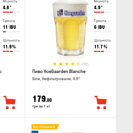
Міцність
Міцність
4.8
°
4.9
°
Гіркота
Гіркота
11
IBU
6
IBU
Щільність
Щільність
11.9
%
11.7
%
(10)
c
Пиво HoeGaarden Blanche
Біле, Нефільтроване, 4.9°
179
,00
грн за 1 кг
Топ продажів