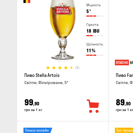
Міцність
5
°
Гіркота
18
IBU
Щільність
11
%
(4)
Пиво Stella Artois
Пиво Fa
Світле, Фільтроване, 5°
Світле, Ф
99
89
,90
,90
грн за 1 кг
грн за 1 к
Тільки онлайн
Топ прод