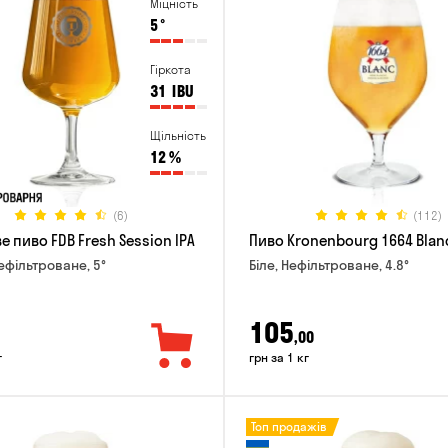
Міцність
5
°
Гіркота
31
IBU
Щільність
12
%
(6)
(112)
 пиво FDB Fresh Session IPA
Пиво Kronenbourg 1664 Blan
Нефільтроване, 5°
Біле, Нефільтроване, 4.8°
105
,00
г
грн за 1 кг
Топ продажів