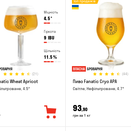
Топ продажів
Міцність
4.5
°
Гіркота
9
IBU
Щільність
11.5
%
(21)
(44)
atic Wheat Apricot
Пиво Fanatic Cryo APA
ільтроване, 4.5°
Світле, Нефільтроване, 4.7°
93
,90
г
грн за 1 кг