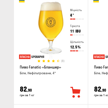
Міцність
4
°
Гіркота
11
IBU
Щільність
12.5
%
(8)
Пиво Fanatic «Бланшер»
Пиво Fan
Біле, Нефільтроване, 4°
Біле, Неф
82
82
,90
,90
грн за 1 кг
грн за 1 к