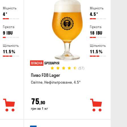
Міцність
Міцність
4
°
4.5
°
Гіркота
Гіркота
9
IBU
18
IBU
Щільність
Щільність
11.5
%
11.5
%
(57)
Пиво FDB Lager
Світле, Нефільтроване, 4.5°
75
,90
грн за 1 кг