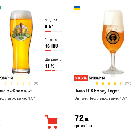
Міцність
4.5
°
Гіркота
16
IBU
Щільність
11
%
(0)
(23)
natic «Кремінь»
Пиво FDB Honey Lager
ефільтроване, 4.5°
Світле, Нефільтроване, 4.5°
72
,90
г
грн за 1 кг