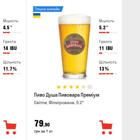
Тільки онлайн
Міцність
Міцність
4.5
°
5.2
°
Гіркота
Гіркота
14
IBU
11
IBU
Щільність
Щільність
11.7
%
13
%
(2)
Пиво Душа Пивовара Преміум
Світле, Фільтроване, 5.2°
79
,90
грн за 1 кг