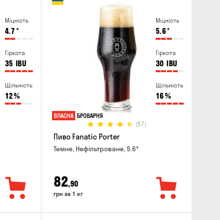
Міцність
Міцність
4.7
°
5.6
°
Гіркота
Гіркота
35
IBU
30
IBU
Щільність
Щільність
12
%
16
%
(57)
Пиво Fanatic Porter
Темне, Нефільтроване, 5.6°
82
,90
грн за 1 кг