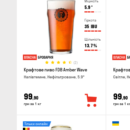
Міцність
5.9
°
Гіркота
35
IBU
Щільність
13.7
%
(2)
Крафтове пиво FDB Amber Wave
Крафтове
Напівтемне, Нефільтроване, 5.9°
Світле, 
99
99
,90
,90
грн за 1 кг
грн за 1 к
Тільки онлайн