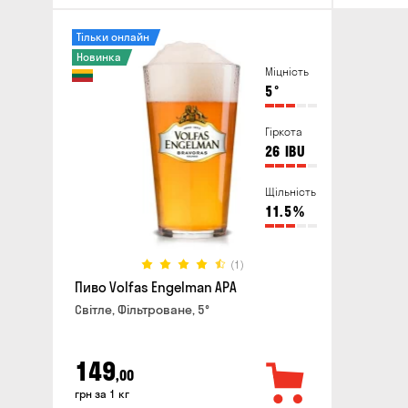
Тільки онлайн
Новинка
Міцність
5
°
Гіркота
26
IBU
Щільність
11.5
%
(1)
Пиво Volfas Engelman APA
Світле, Фільтроване, 5°
149
,00
грн за 1 кг