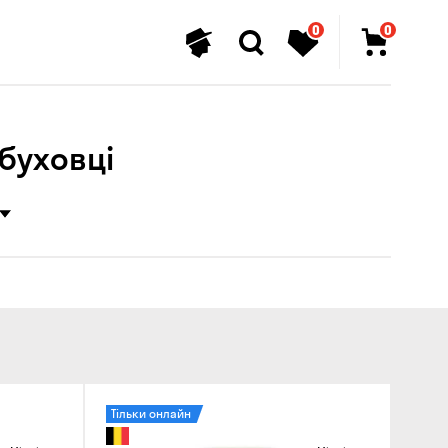
0
0
Обуховці
Тільки онлайн